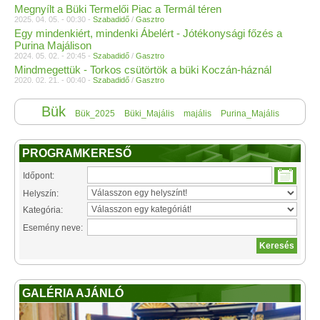
Megnyílt a Büki Termelői Piac a Termál téren
2025. 04. 05. - 00:30 -
Szabadidő
/
Gasztro
Egy mindenkiért, mindenki Ábelért - Jótékonysági főzés a
Purina Majálison
2024. 05. 02. - 20:45 -
Szabadidő
/
Gasztro
Mindmegettük - Torkos csütörtök a büki Koczán-háznál
2020. 02. 21. - 00:40 -
Szabadidő
/
Gasztro
Bük
Bük_2025
Büki_Majális
majális
Purina_Majális
PROGRAMKERESŐ
Időpont:
Helyszín:
Kategória:
Esemény neve:
GALÉRIA AJÁNLÓ