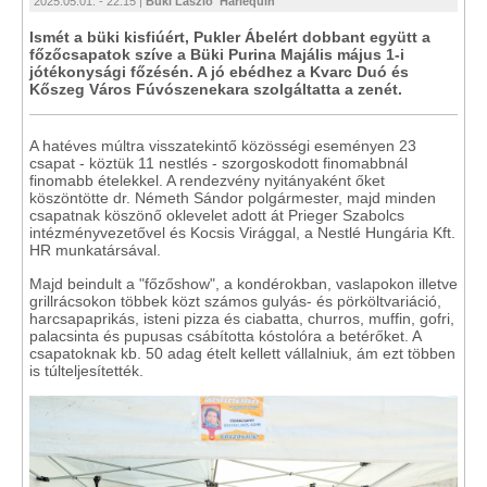
2025.05.01. - 22:15 |
Büki László 'Harlequin'
Ismét a büki kisfiúért, Pukler Ábelért dobbant együtt a
főzőcsapatok szíve a Büki Purina Majális május 1-i
jótékonysági főzésén. A jó ebédhez a Kvarc Duó és
Kőszeg Város Fúvószenekara szolgáltatta a zenét.
A hatéves múltra visszatekintő közösségi eseményen 23
csapat - köztük 11 nestlés - szorgoskodott finomabbnál
finomabb ételekkel. A rendezvény nyitányaként őket
köszöntötte dr. Németh Sándor polgármester, majd minden
csapatnak köszönő oklevelet adott át Prieger Szabolcs
intézményvezetővel és Kocsis Virággal, a Nestlé Hungária Kft.
HR munkatársával.
Majd beindult a "főzőshow", a kondérokban, vaslapokon illetve
grillrácsokon többek közt számos gulyás- és pörköltvariáció,
harcsapaprikás, isteni pizza és ciabatta, churros, muffin, gofri,
palacsinta és pupusas csábította kóstolóra a betérőket. A
csapatoknak kb. 50 adag ételt kellett vállalniuk, ám ezt többen
is túlteljesítették.