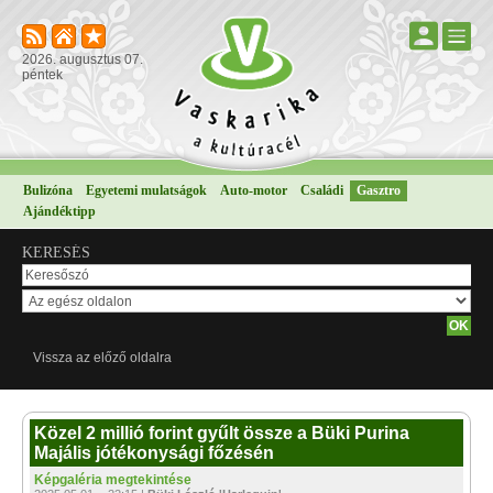
2026. augusztus 07.
péntek
Bulizóna
Egyetemi mulatságok
Auto-motor
Családi
Gasztro
Ajándéktipp
KERESÉS
Vissza az előző oldalra
Közel 2 millió forint gyűlt össze a Büki Purina
Majális jótékonysági főzésén
Képgaléria megtekintése