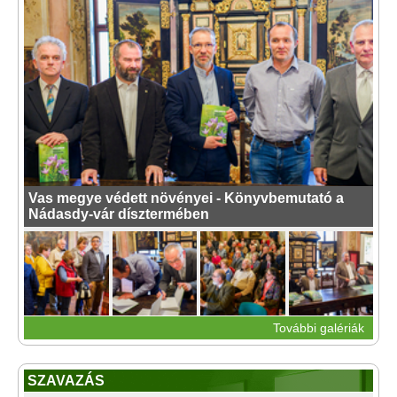
Vas megye védett növényei - Könyvbemutató a
Nádasdy-vár dísztermében
További galériák
SZAVAZÁS