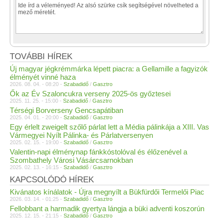
TOVÁBBI HÍREK
Új magyar jégkrémmárka lépett piacra: a Gellamille a fagyizók
élményét vinné haza
2026. 08. 04. - 08:20 -
Szabadidő
/
Gasztro
Ők az Év Szaloncukra verseny 2025-ös győztesei
2025. 11. 25. - 15:00 -
Szabadidő
/
Gasztro
Térségi Borverseny Gencsapátiban
2025. 04. 01. - 20:00 -
Szabadidő
/
Gasztro
Egy érlelt zweigelt szőlő párlat lett a Média pálinkája a XIII. Vas
Vármegyei Nyílt Pálinka- és Párlatversenyen
2025. 02. 15. - 19:00 -
Szabadidő
/
Gasztro
Valentin-napi élménynap fánkkóstolóval és élőzenével a
Szombathely Városi Vásárcsarnokban
2025. 02. 13. - 16:15 -
Szabadidő
/
Gasztro
KAPCSOLÓDÓ HÍREK
Kivánatos kínálatok - Újra megnyílt a Bükfürdői Termelői Piac
2026. 03. 14. - 01:25 -
Szabadidő
/
Gasztro
Fellobbant a harmadik gyertya lángja a büki adventi koszorún
2025. 12. 15. - 21:15 -
Szabadidő
/
Gasztro