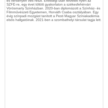
és versenyen vett részt. Érettségi után felvételt nyert az
SZFE-re, egy évet töltött gyakorlaton a székesfehérvári
Vörösmarty Színházban. 2020-ban diplomázott a Színház- és
Filmművészeti Egyetemen, Horváth Csaba osztályában. Egy
évig színpadi mozgást tanított a Pesti Magyar Színiakadémia
elsős hallgatóinak. 2021-ben a szombathelyi társulat tagja lett.