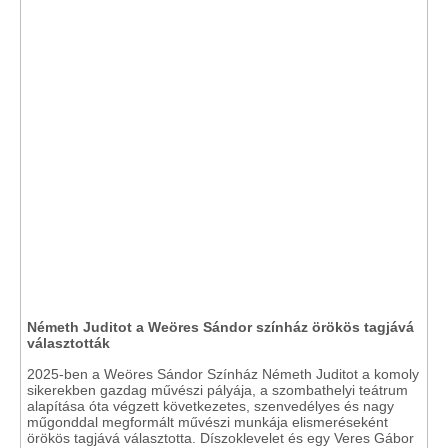
Németh Juditot a Weöres Sándor színház örökös tagjává
választották
2025-ben a Weöres Sándor Színház Németh Juditot a komoly
sikerekben gazdag művészi pályája, a szombathelyi teátrum
alapítása óta végzett következetes, szenvedélyes és nagy
műgonddal megformált művészi munkája elismeréseként
örökös tagjává választotta. Díszoklevelet és egy Veres Gábor