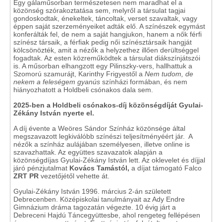
Egy gálaműsorban természetesen nem maradhat el a
közönség szórakoztatása sem, melyről a társulat tagjai
gondoskodtak, énekeltek, táncoltak, verset szavaltak, vagy
éppen saját szerzeményeiket adták elő. A színészek egymást
konferálták fel, de nem a saját hangjukon, hanem a nők férfi
színész társaik, a férfiak pedig női színésztársaik hangját
kölcsönözték, amit a nézők a helyzethez illően derültséggel
fogadtak. Az esten közreműködtek a társulat diákszínjátszói
is. A műsorban elhangzott egy Pilinszky-vers, hallhattuk a
Szomorú szamurájt, Karinthy Frigyestől a
Nem tudom, de
nekem a feleségem gyanús
színházi formában, és nem
hiányozhatott a Holdbeli csónakos dala sem.
2025-ben a Holdbeli csónakos-díj közönségdíját Gyulai-
Zékány István nyerte el.
A díj évente a Weöres Sándor Színház közönsége által
megszavazott legkiválóbb színészi teljesítményéért jár. A
nézők a színház aulájában személyesen, illetve online is
szavazhattak. Az együttes szavazatok alapján a
közönségdíjas Gyulai-Zékány István lett. Az oklevelet és díjjal
járó pénzjutalmat
Kovács Tamástól,
a díjat támogató Falco
ZRT PR
vezetőjétől vehette át.
Gyulai-Zékány István 1996. március 2-án született
Debrecenben. Középiskolai tanulmányait az Ady Endre
Gimnázium dráma tagozatán végezte. 10 évig járt a
Debreceni Hajdú Táncegyüttesbe, ahol rengeteg fellépésen