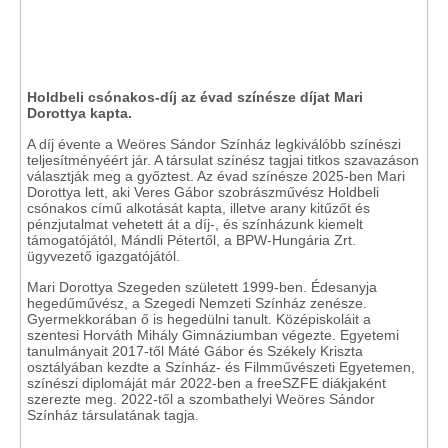
Holdbeli csónakos-díj az évad színésze díjat Mari
Dorottya kapta.
A díj évente a Weöres Sándor Színház legkiválóbb színészi
teljesítményéért jár. A társulat színész tagjai titkos szavazáson
választják meg a győztest. Az évad színésze 2025-ben Mari
Dorottya lett, aki Veres Gábor szobrászművész Holdbeli
csónakos című alkotását kapta, illetve arany kitűzőt és
pénzjutalmat vehetett át a díj-, és színházunk kiemelt
támogatójától, Mándli Pétertől, a BPW-Hungária Zrt.
ügyvezető igazgatójától.
Mari Dorottya Szegeden született 1999-ben. Édesanyja
hegedűművész, a Szegedi Nemzeti Színház zenésze.
Gyermekkorában ő is hegedülni tanult. Középiskoláit a
szentesi Horváth Mihály Gimnáziumban végezte. Egyetemi
tanulmányait 2017-től Máté Gábor és Székely Kriszta
osztályában kezdte a Színház- és Filmművészeti Egyetemen,
színészi diplomáját már 2022-ben a freeSZFE diákjaként
szerezte meg. 2022-től a szombathelyi Weöres Sándor
Színház társulatának tagja.