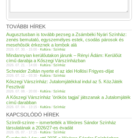
TOVÁBBI HÍREK
Augusztusban is tovább pezseg a Zsámbéki Nyári Színház:
zenés bemutató, egyszemélyes estek, csodás párosok és
mesehősök érkeznek a lombok alá
2026. 07. 30. - 15:00 -
Kultúra
/
Színház
Mindannyian kerülőutakon járunk – Rényi Ádám: Kerülőút
című darabja a Kőszegi Várszínházban
2026. 07. 21. - 14:00 -
Kultúra
/
Színház
Schneider Zoltán nyerte el az idei Hollósi Frigyes-díjat
2026. 07. 12. - 03:30 -
Kultúra
/
Színház
Kőszegi Várszínház: Jutalomjátékkal indul az 5. KözJáték
Fesztivál
2026. 07. 08. - 20:00 -
Kultúra
/
Színház
A Kőszegi Várszínház 'örökös tagjai' játszanak a Jutalomjáték
című darabban
2026. 07. 04. - 13:15 -
Kultúra
/
Színház
KAPCSOLÓDÓ HÍREK
Színről-színre – ismertették a Weöres Sándor Színház
társulatának a 2026/27-es évadát
2026. 05. 07. - 17:15 -
Kultúra
/
Színház