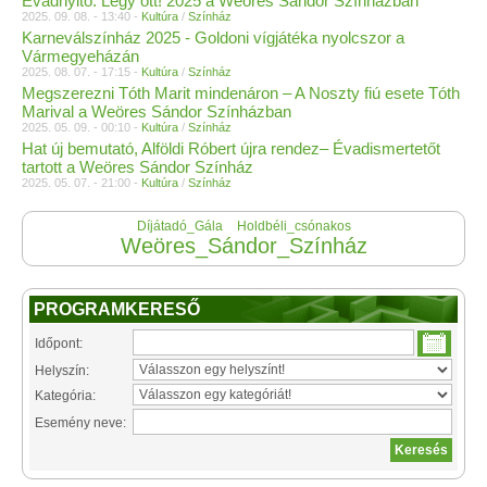
Évadnyitó: Légy ott! 2025 a Weöres Sándor Színházban
2025. 09. 08. - 13:40 -
Kultúra
/
Színház
Karneválszínház 2025 - Goldoni vígjátéka nyolcszor a
Vármegyeházán
2025. 08. 07. - 17:15 -
Kultúra
/
Színház
Megszerezni Tóth Marit mindenáron – A Noszty fiú esete Tóth
Marival a Weöres Sándor Színházban
2025. 05. 09. - 00:10 -
Kultúra
/
Színház
Hat új bemutató, Alföldi Róbert újra rendez– Évadismertetőt
tartott a Weöres Sándor Színház
2025. 05. 07. - 21:00 -
Kultúra
/
Színház
Díjátadó_Gála
Holdbéli_csónakos
Weöres_Sándor_Színház
PROGRAMKERESŐ
Időpont:
Helyszín:
Kategória:
Esemény neve: