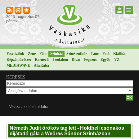
2026. augusztus 07.
péntek
Fesztiválok
Zene
Film
Színház
Színésztükör
Tánc
Fotó
Kiállítás
Képzőművészet
Karnevál
Irodalom
Divat
Pegazus
Egyéb
VZ
MEDIAWAVE
AlteRába
KERESÉS
Vissza az előző oldalra
Németh Judit örökös tag lett - Holdbeli csónakos
díjátadó gála a Weöres Sándor Színházban