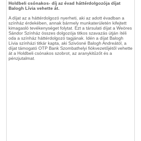
Holdbeli csónakos- díj az évad háttérdolgozója díjat
Balogh Lívia vehette át.
A díjat az a háttérdolgozó nyerheti, aki az adott évadban a
színház érdekében, annak bármely munkaterületén kifejtett
kimagasló tevékenységet folytat. Ezt a társulati díjat a Weöres
Sándor Színház összes dolgozója titkos szavazás útján ítéli
oda a színház háttérdolgozó tagjának. Idén a díjat Balogh
Lívia színházi titkár kapta, aki Szivósné Balogh Andreától, a
díjat támogató OTP Bank Szombathelyi fiókvezetőjétől vehette
át a Holdbeli csónakos szobrot, az aranykitűzőt és a
pénzjutalmat.