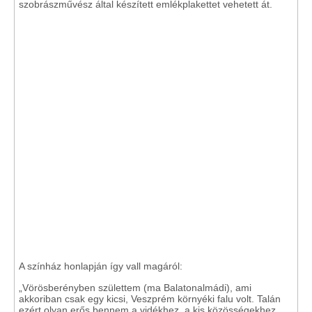
szobrászművész által készített emlékplakettet vehetett át.
A színház honlapján így vall magáról:
„Vörösberényben születtem (ma Balatonalmádi), ami
akkoriban csak egy kicsi, Veszprém környéki falu volt. Talán
ezért olyan erős bennem a vidékhez, a kis közösségekhez