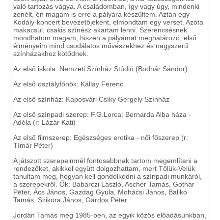
való tartozás vágya. A családomban, így vagy úgy, mindenki
zenélt, én magam is erre a pályára készültem. Aztán egy
Kodály-koncert bevezetőjeként, elmondtam egy verset. Azóta
makacsul, csakis színész akartam lenni. Szerencsésnek
mondhatom magam, hiszen a pályámat meghatározó, első
élményeim mind csodálatos művészekhez és nagyszerű
színházakhoz kötődnek.
Az első iskola: Nemzeti Színház Stúdió (Bodnár Sándor)
Az első osztályfőnök: Kállay Ferenc
Az első színház: Kaposvári Csíky Gergely Színház
Az első színpadi szerep: F.G.Lorca: Bernarda Alba háza -
Adéla (r: Lázár Kati)
Az első filmszerep: Egészséges erotika - női főszerep (r:
Tímár Péter)
A játszott szerepeimnél fontosabbnak tartom megemlíteni a
rendezőket, akikkel együtt dolgozhattam, mert Tőlük-Velük
tanultam meg, hogyan kell gondolkodni a színpadi munkáról,
a szerepekről. Ők: Babarczi László, Ascher Tamás, Gothár
Péter, Ács János, Gazdag Gyula, Mohácsi János, Balikó
Tamás, Szikora János, Gárdos Péter...
Jordán Tamás még 1985-ben, az egyik közös előadásunkban,