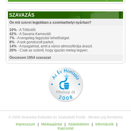
SZAVAZÁS
Ön mit szeret legjobban a szombathelyi nyárban?
10%
- A Tófürdőt.
42%
- A Savaria Karnevált.
7%
- A rengeteg fagyizási lehetőséget.
8%
- A sok gondozott parkot.
14%
- A nyugalmat, amit a város atmoszférája áraszt.
20%
- Csak az számít, hogy igazán meleg legyen.
Összesen 1954 szavazat
© 2008 Vaskarika Kulturális és Szabadidő Portál - Minden jog fenntartva
Impresszum
|
Médiaajánlat
|
Adatvédelem
|
Információk
|
Kapcsolat