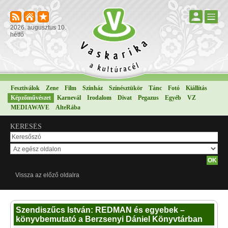
2026. augusztus 10.
hétfő
Fesztiválok
Zene
Film
Színház
Színésztükör
Tánc
Fotó
Kiállítás
Képzőművészet
Karnevál
Irodalom
Divat
Pegazus
Egyéb
VZ
MEDIAWAVE
AlteRába
KERESÉS
Vissza az előző oldalra
Szendiszűcs István: REDMAN és egyebek –
könyvbemutató a Berzsenyi Dániel Könyvtárban