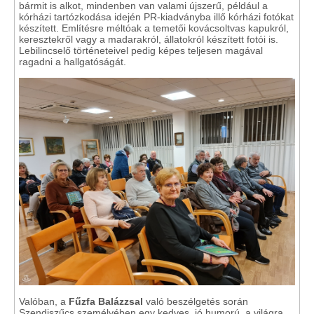
bármit is alkot, mindenben van valami újszerű, például a
kórházi tartózkodása idején PR-kiadványba illő kórházi fotókat
készített. Említésre méltóak a temetői kovácsoltvas kapukról,
keresztekről vagy a madarakról, állatokról készített fotói is.
Lebilincselő történeteivel pedig képes teljesen magával
ragadni a hallgatóságát.
Valóban, a
Fűzfa Balázzsal
való beszélgetés során
Szendiszűcs személyében egy kedves, jó humorú, a világra