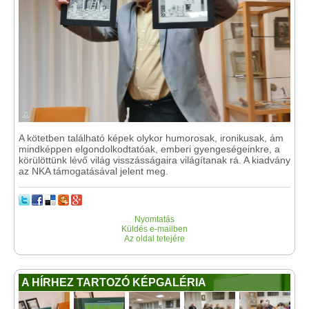
A kötetben található képek olykor humorosak, ironikusak, ám
mindképpen elgondolkodtatóak, emberi gyengeségeinkre, a
körülöttünk lévő világ visszásságaira világítanak rá. A kiadvány
az NKA támogatásával jelent meg.
Nyomtatás
Küldés e-mailben
Az oldal tetejére
A HÍRHEZ TARTOZÓ KÉPGALÉRIA