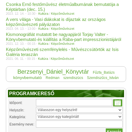
Csonka Ernő festőművész életműalbumának bemutatója a
Képtárban (dec. 15.)
2023. 12. 14. - 10:30 -
Kultúra
/
Képzőművészet
A vers világa - Vasi diákokat is díjaztak az országos
képzőművészeti pályázaton
2023. 04. 13. - 13:00 -
Kultúra
/
Képzőművészet
Kismonográfiát mutatott be nagyapjáról Torjay Valter -
Könyvbemutató és kiállítás a Rába-part impresszionistájáról
2021. 12. 10. - 00:15 -
Kultúra
/
Képzőművészet
Képzőművészeti szemfénylelés - Művészcsütörtök az Isis
Galéria teraszán
2021. 06. 11. - 00:15 -
Kultúra
/
Képzőművészet
Berzsenyi_Dániel_Könyvtár
Fűzfa_Balázs
könyvbemutató
Redman
szendiszücs
Szendiszűcs_István
PROGRAMKERESŐ
Időpont:
Helyszín:
Kategória:
Esemény neve: