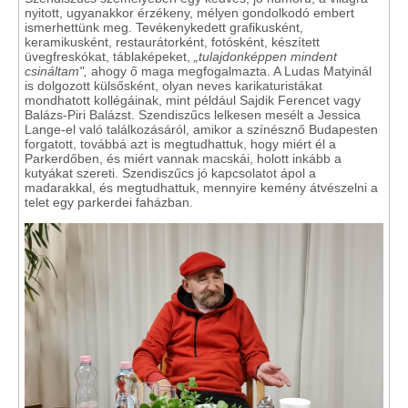
nyitott, ugyanakkor érzékeny, mélyen gondolkodó embert
ismerhettünk meg. Tevékenykedett grafikusként,
keramikusként, restaurátorként, fotósként, készített
üvegfreskókat, táblaképeket,
„tulajdonképpen mindent
csináltam",
ahogy ő maga megfogalmazta. A Ludas Matyinál
is dolgozott külsősként, olyan neves karikaturistákat
mondhatott kollégáinak, mint például Sajdik Ferencet vagy
Balázs-Piri Balázst. Szendiszűcs lelkesen mesélt a Jessica
Lange-el való találkozásáról, amikor a színésznő Budapesten
forgatott, továbbá azt is megtudhattuk, hogy miért él a
Parkerdőben, és miért vannak macskái, holott inkább a
kutyákat szereti. Szendiszűcs jó kapcsolatot ápol a
madarakkal, és megtudhattuk, mennyire kemény átvészelni a
telet egy parkerdei faházban.