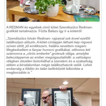
A REDMAN és egyebek című kötet Szendiszűcs Redman-
grafikáit tartalmazza. Fűzfa Balázs így ír a kötetről:
„Szendiszűcs István Redman- rajzaival sok évvel ezelőtt
találkoztam először. A kötet címlapján látható kép rögvest
szíven ütött, jól emlékszem, halálra nevettem magam.
Megkedveltem e fanyar humorú grafikákat, otthonos lett
számomra a „vörös emberke" groteszk világa, amelybe
belecsöppenve az ember megvigasztalódik: a valóságos
világban útszélen botorkálhat a szerelem és a szabadság,
ebben a birodalomban mégis találkozhatunk velük. Lehet
emberség a földön és talán beférkőzött lelkünkbe a
megbocsátás is."