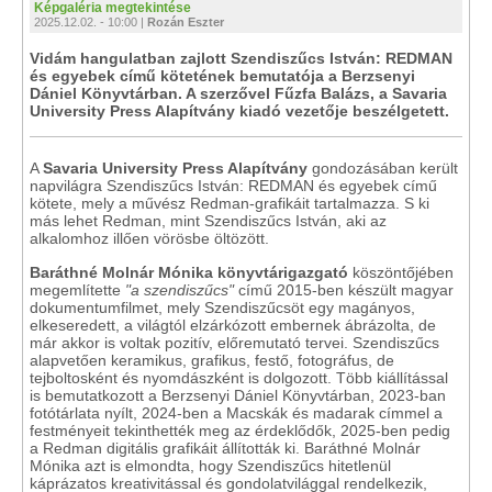
Képgaléria megtekintése
2025.12.02. - 10:00 |
Rozán Eszter
Vidám hangulatban zajlott Szendiszűcs István: REDMAN
és egyebek című kötetének bemutatója a Berzsenyi
Dániel Könyvtárban. A szerzővel Fűzfa Balázs, a Savaria
University Press Alapítvány kiadó vezetője beszélgetett.
A
Savaria University Press Alapítvány
gondozásában került
napvilágra Szendiszűcs István: REDMAN és egyebek című
kötete, mely a művész Redman-grafikáit tartalmazza. S ki
más lehet Redman, mint Szendiszűcs István, aki az
alkalomhoz illően vörösbe öltözött.
Baráthné Molnár Mónika könyvtárigazgató
köszöntőjében
megemlítette
"a szendiszűcs"
című 2015-ben készült magyar
dokumentumfilmet, mely Szendiszűcsöt egy magányos,
elkeseredett, a világtól elzárkózott embernek ábrázolta, de
már akkor is voltak pozitív, előremutató tervei. Szendiszűcs
alapvetően keramikus, grafikus, festő, fotográfus, de
tejboltosként és nyomdászként is dolgozott. Több kiállítással
is bemutatkozott a Berzsenyi Dániel Könyvtárban, 2023-ban
fotótárlata nyílt, 2024-ben a Macskák és madarak címmel a
festményeit tekinthették meg az érdeklődők, 2025-ben pedig
a Redman digitális grafikáit állították ki. Baráthné Molnár
Mónika azt is elmondta, hogy Szendiszűcs hitetlenül
káprázatos kreativitással és gondolatvilággal rendelkezik,