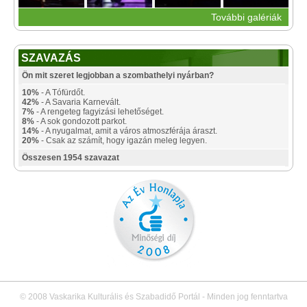
További galériák
SZAVAZÁS
Ön mit szeret legjobban a szombathelyi nyárban?
10%
- A Tófürdőt.
42%
- A Savaria Karnevált.
7%
- A rengeteg fagyizási lehetőséget.
8%
- A sok gondozott parkot.
14%
- A nyugalmat, amit a város atmoszférája áraszt.
20%
- Csak az számít, hogy igazán meleg legyen.
Összesen 1954 szavazat
© 2008 Vaskarika Kulturális és Szabadidő Portál - Minden jog fenntartva