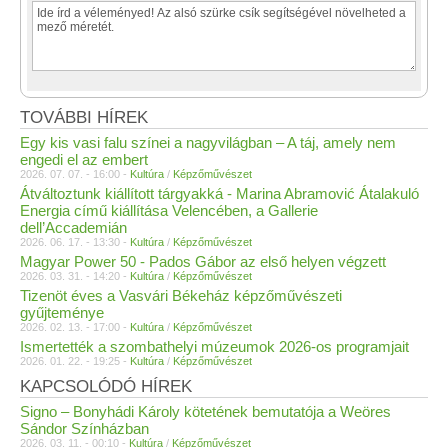
TOVÁBBI HÍREK
Egy kis vasi falu színei a nagyvilágban – A táj, amely nem
engedi el az embert
2026. 07. 07. - 16:00 -
Kultúra
/
Képzőművészet
Átváltoztunk kiállított tárgyakká - Marina Abramović Átalakuló
Energia című kiállítása Velencében, a Gallerie
dell’Accademián
2026. 06. 17. - 13:30 -
Kultúra
/
Képzőművészet
Magyar Power 50 - Pados Gábor az első helyen végzett
2026. 03. 31. - 14:20 -
Kultúra
/
Képzőművészet
Tizenöt éves a Vasvári Békeház képzőművészeti
gyűjteménye
2026. 02. 13. - 17:00 -
Kultúra
/
Képzőművészet
Ismertették a szombathelyi múzeumok 2026-os programjait
2026. 01. 22. - 19:25 -
Kultúra
/
Képzőművészet
KAPCSOLÓDÓ HÍREK
Signo – Bonyhádi Károly kötetének bemutatója a Weöres
Sándor Színházban
2026. 03. 11. - 00:10 -
Kultúra
/
Képzőművészet