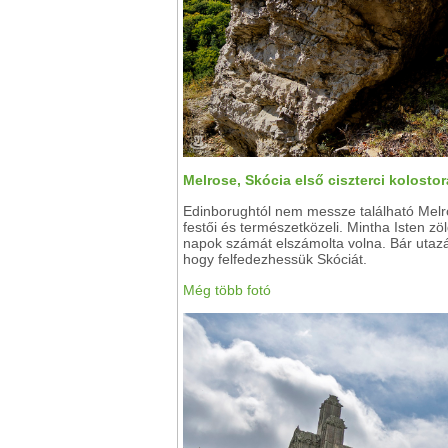
Melrose, Skócia első ciszterci kolostora
Edinborughtól nem messze található Melr
festői és természetközeli. Mintha Isten zöl
napok számát elszámolta volna. Bár utaz
hogy felfedezhessük Skóciát.
Még több fotó