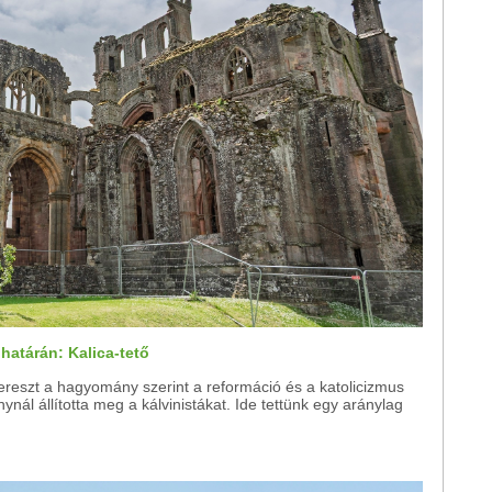
 határán: Kalica-tető
kereszt a hagyomány szerint a reformáció és a katolicizmus
ynál állította meg a kálvinistákat. Ide tettünk egy aránylag