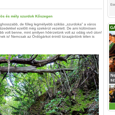
Es
űvös és mély szurdok Kőszegen
ghosszabb, de főleg legmélyebb sziklás „szurdoka" a város
G
zedekkel ezelőtt még szekérút vezetett. De ami különösen
b volt benne, mint amilyen hőérzetünk volt az odáig vivő úton!
nek is! Nemcsak az Ördögárkot érintő túraajánlónk télen is
Ne
sz