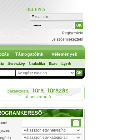
BELÉPÉS
:
Regisztráció
Jelszóemlékeztető
ozás
Támogatóink
Vélemények
ria
Horoszkóp
Családika
Bizsu
Egyéb
túra
túrázás
bakancslista
útibeszámoló
ROGRAMKERESŐ
pont:
yszín:
egória: