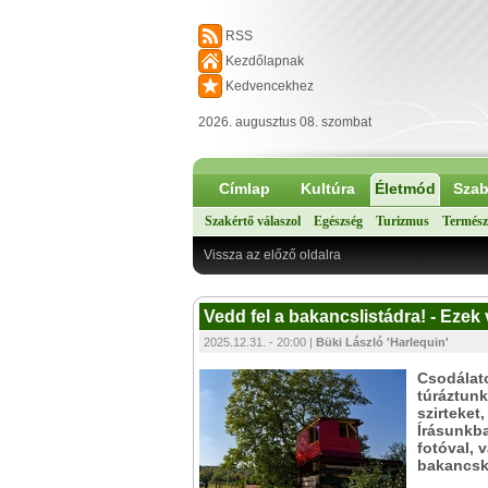
RSS
Kezdőlapnak
Kedvencekhez
2026. augusztus 08. szombat
Címlap
Kultúra
Életmód
Szab
Szakértő válaszol
Egészség
Turizmus
Termész
Vissza az előző oldalra
Vedd fel a bakancslistádra! - Ezek
2025.12.31. - 20:00 |
Büki László 'Harlequin'
Csodálato
túráztunk
szirteket
Írásunkba
fotóval, 
bakancsk