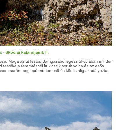
 - Skóciai kalandjaink II.
ose. Maga az út festői. Bár igazából egész Skóciában minden
d festéke a teremtésnél itt kicsit kiborult volna és az esős
ásom során meglepő módon eső és köd is alig akadályozta,