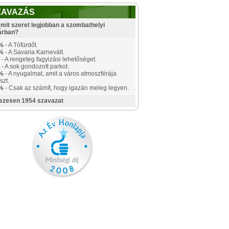
ZAVAZÁS
mit szeret legjobban a szombathelyi
árban?
%
- A Tófürdőt.
%
- A Savaria Karnevált.
- A rengeteg fagyizási lehetőséget.
- A sok gondozott parkot.
%
- A nyugalmat, amit a város atmoszférája
szt.
%
- Csak az számít, hogy igazán meleg legyen.
szesen 1954 szavazat