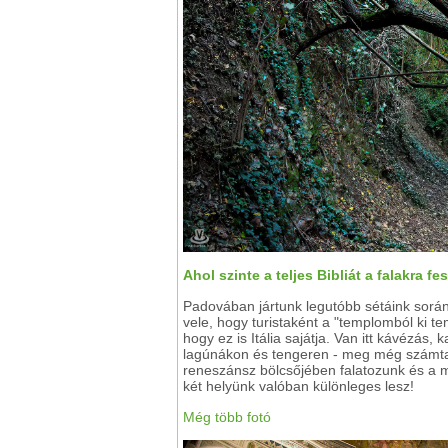
Ahol szinte a teljes Bibliát a falakra f
Padovában jártunk legutóbb sétáink sorá
vele, hogy turistaként a "templomból ki t
hogy ez is Itália sajátja. Van itt kávézás
lagúnákon és tengeren - meg még számtala
reneszánsz bölcsőjében falatozunk és a m
két helyünk valóban különleges lesz!
Még több fotó