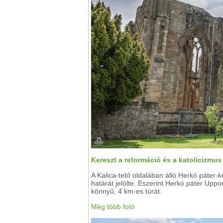
Kereszt a reformáció és a katolicizmus
A Kalica-tető oldalában álló Herkó páter-
határát jelölte. Eszerint Herkó páter Uppon
könnyű, 4 km-es túrát.
Még több fotó