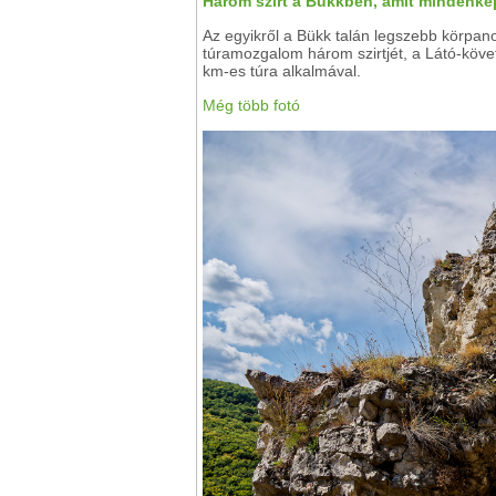
Három szirt a Bükkben, amit mindenkép
Az egyikről a Bükk talán legszebb körpanor
túramozgalom három szirtjét, a Látó-köve
km-es túra alkalmával.
Még több fotó