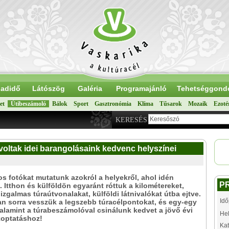
adidő
Látószög
Galéria
Programajánló
Tehetséggond
et
Útibeszámoló
Bálok
Sport
Gasztronómia
Klíma
Tűsarok
Mozaik
Ezoté
KERESÉS
 voltak idei barangolásaink kedvenc helyszínei
s fotókat mutatunk azokról a helyekről, ahol idén
P
. Itthon és külföldön egyaránt róttuk a kilométereket,
, izgalmas túraútvonalakat, külföldi látnivalókat útba ejtve.
Idő
n sorra vesszük a legszebb túracélpontokat, és egy-egy
valamint a túrabeszámolóval csinálunk kedvet a jövő évi
Hel
optatáshoz!
Kat