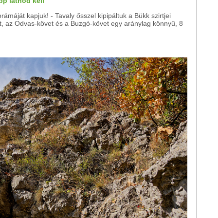
p látnod kell
ámáját kapjuk! - Tavaly ősszel kipipáltuk a Bükk szirtjei
t, az Odvas-követ és a Buzgó-követ egy aránylag könnyű, 8