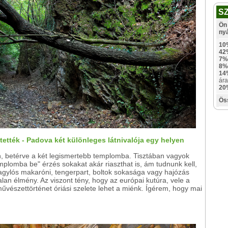
S
Ön 
ny
10
42
7%
8%
14
ára
20
Ös
estették - Padova két különleges látnivalója egy helyen
n, betérve a két legismertebb templomba. Tisztában vagyok
emplomba be" érzés sokakat akár riaszthat is, ám tudnunk kell,
, kagylós makaróni, tengerpart, boltok sokasága vagy hajózás
n élmény. Az viszont tény, hogy az európai kutúra, vele a
űvészettörténet óriási szelete lehet a miénk. Ígérem, hogy mai