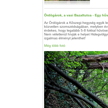
Ördögárok, a vasi Bazaltutca - Egy h
Az Ördögárok a Kőszegi-hegység egyik le
közvetlen szomszédságában, melyben évti
érdekes, hogy legalább 5-8 fokkal hűvöseb
Nem véletlenül hívják e helyet Hidegvölgy
izgalmas élményt jelenthet!
Még több fotó