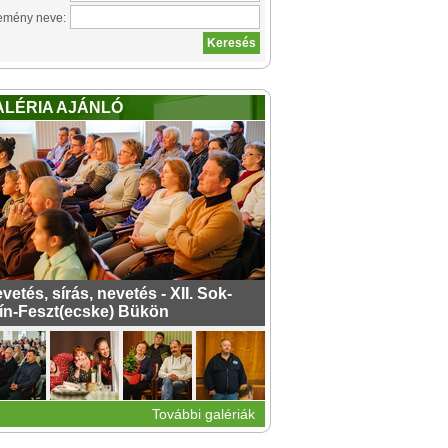
emény neve:
ALÉRIA AJÁNLÓ
vetés, sírás, nevetés - XII. Sok-
ín-Feszt(ecske) Bükön
További galériák