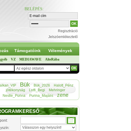
BELÉPÉS
:
Regisztráció
Jelszóemlékeztető
ozás
Támogatóink
Vélemények
gyéb
VZ
MEDIAWAVE
AlteRába
Bük
alkan_VIP
Bük_2026
Halott_Pénz
jótékonyság
Lotfi_Begi
Mehringer
zene
Nestlé_Purina
Purina_Majális
ROGRAMKERESŐ
pont:
yszín: