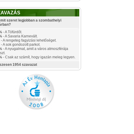
ZAVAZÁS
mit szeret legjobban a szombathelyi
árban?
%
- A Tófürdőt.
%
- A Savaria Karnevált.
- A rengeteg fagyizási lehetőséget.
- A sok gondozott parkot.
%
- A nyugalmat, amit a város atmoszférája
szt.
%
- Csak az számít, hogy igazán meleg legyen.
szesen 1954 szavazat