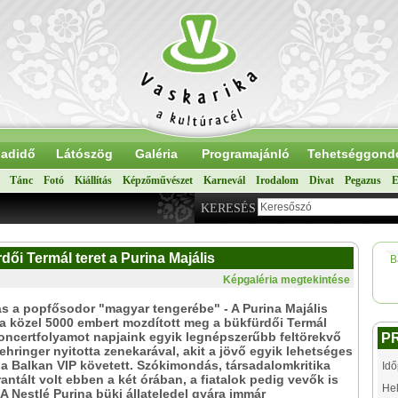
adidő
Látószög
Galéria
Programajánló
Tehetséggond
Tánc
Fotó
Kiállítás
Képzőművészet
Karnevál
Irodalom
Divat
Pegazus
E
KERESÉS
rdői Termál teret a Purina Majális
B
Képgaléria megtekintése
s a popfősodor "magyar tengerébe" - A Purina Majális
a közel 5000 embert mozdított meg a bükfürdői Termál
koncertfolyamot napjaink egyik legnépszerűbb feltörekvő
P
Mehringer nyitotta zenekarával, akit a jövő egyik lehetséges
, a Balkan VIP követett. Szókimondás, társadalomkritika
Idő
rantált volt ebben a két órában, a fiatalok pedig vevők is
Hel
. A Nestlé Purina büki állateledel gyára immár