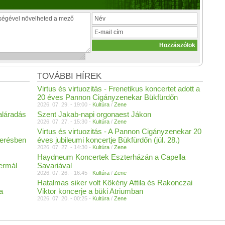
TOVÁBBI HÍREK
Virtus és virtuozitás - Frenetikus koncertet adott a
20 éves Pannon Cigányzenekar Bükfürdőn
2026. 07. 29. - 19:00 -
Kultúra
/
Zene
aláradás
Szent Jakab-napi orgonaest Jákon
2026. 07. 27. - 15:30 -
Kultúra
/
Zene
Virtus és virtuozitás - A Pannon Cigányzenekar 20
merésben
éves jubileumi koncertje Bükfürdőn (júl. 28.)
2026. 07. 27. - 14:30 -
Kultúra
/
Zene
Haydneum Koncertek Eszterházán a Capella
Termál
Savariával
2026. 07. 26. - 16:45 -
Kultúra
/
Zene
Hatalmas siker volt Kökény Attila és Rakonczai
a
Viktor koncerje a büki Atriumban
2026. 07. 20. - 00:25 -
Kultúra
/
Zene