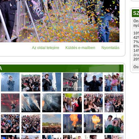
S
Ön 
ny
10
42
7%
8%
Az oldal tetejére
Küldés e-mailben
Nyomtatás
14
ára
20
Ös
A