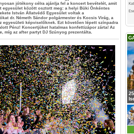
osan jótékony célra ajánlja fel a koncert bevételét, amit
Kat
ét egyesület között osztott meg: a helyi Büki Önkéntes
Es
ekete István Állatvédő Egyesület voltak a
lókat dr. Németh Sándor polgármester és Kocsis Virág, a
z egyesületi képviselőknek. Ezt követően lépett színpadra
ott Pénz! Koncertjüket hatalmas konfettizápor zárta! Az
e, míg az after partyt DJ Szúnyog prezentálta.
G
25
Is