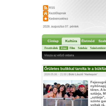
RSS
Kezdőlapnak
Kedvencekhez
2026. augusztus 07. péntek
Címlap
Kultúra
Életmód
Szab
Fesztiválok
Zene
Film
Színház
Színésztükör
Vissza az előző oldalra
Őrületes bulikkal tarolta le a bükfü
2026.05.06. - 21:00 |
Büki László 'Harlequin'
Fejesugrá
nyitónapj
téren. A 
sztárja, 
„sztárja"
szinte ga
voltak rá