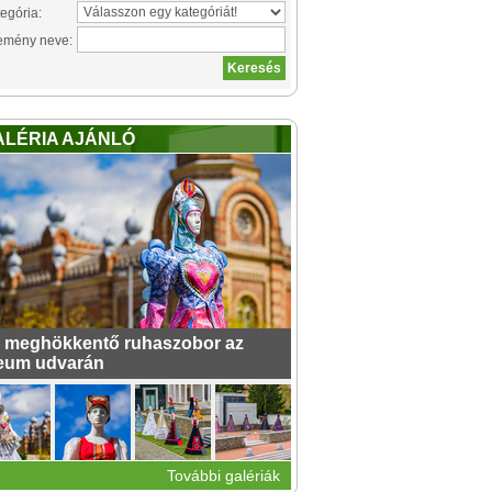
egória:
emény neve:
ALÉRIA AJÁNLÓ
 meghökkentő ruhaszobor az
eum udvarán
További galériák