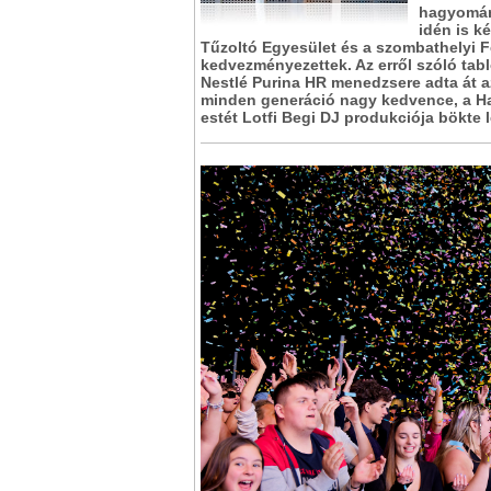
hagyomány
idén is k
Tűzoltó Egyesület és a szombathelyi F
kedvezményezettek. Az erről szóló tab
Nestlé Purina HR menedzsere adta át a
minden generáció nagy kedvence, a Hal
estét Lotfi Begi DJ produkciója bökte l