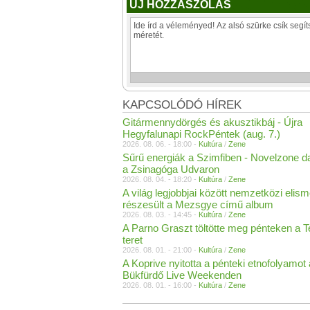
ÚJ HOZZÁSZÓLÁS
KAPCSOLÓDÓ HÍREK
Gitármennydörgés és akusztikbáj - Újra
Hegyfalunapi RockPéntek (aug. 7.)
2026. 08. 06. - 18:00 -
Kultúra
/
Zene
Sűrű energiák a Szimfiben - Novelzone d
a Zsinagóga Udvaron
2026. 08. 04. - 18:20 -
Kultúra
/
Zene
A világ legjobbjai között nemzetközi elis
részesült a Mezsgye című album
2026. 08. 03. - 14:45 -
Kultúra
/
Zene
A Parno Graszt töltötte meg pénteken a 
teret
2026. 08. 01. - 21:00 -
Kultúra
/
Zene
A Koprive nyitotta a pénteki etnofolyamot 
Bükfürdő Live Weekenden
2026. 08. 01. - 16:00 -
Kultúra
/
Zene