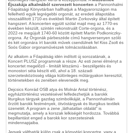
Éjszakája alkalmából szervezett koncerten
a Pannonhalmi
Főapátsági Könyvtárban hallhatjuk a Magyarországon ma
fellelhető egyik legrégebbi orgonát, az eredeti állapotába
visszaállított 1710-es évekbeli Martin Zorkovsky által épített
hangszert. A koncerten együtt szólal majd meg az 1770-es
években készült, szintén rekonstruált Corte-orgona, és a
2022-re megújult 1740-60 között épített Martin Podkoniczky-
orgona.
Az Orgonák párbeszéde című hangversenyen szóló
és két orgonára írt barokk művek csendülnek fel Kiss Zsolt és
Soós Gábor orgonaművészek tolmácsolásában.
Az alkalom a Főapátság idén indított új sorozatának, a
Koncert PLUSZ programnak a része. Az esti zenei élményt a
koncertet megelőző - limitált létszámú - beszélgetés és
monostori séta készíti elő, ahol a 18. századi
szerzetesközösség világa különleges műtárgyakon keresztül,
történetekben és zenében elevenedik meg.
Dejcsics Konrád OSB atya és Molnár Antal történész,
egyháztörténész vezetésével felfedezhetjük a barokk
liturgikus tárgyak gazdag szimbolikáját, a Pannonhalmán
őrzött barokk festmények, ötvöstárgyak és liturgikus textilek
üzenetét. A program a zene „láthatatlan oldalát" is
megmutatja, amely a korszak lelkiségét hordozza. Továbbá
bepillantást enged a barokk kor szerzetesinek
mindennapjaiba.
Jegyek válthatók külön csak a könyvtári koncertre, vagy a