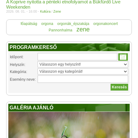
A Koprive nyitotta a pénteki etnofolyamot a Bükfürdő Live
Weekenden
2026. 08. 01. - 16:00 -
Kultúra
/
Zene
főapátság
orgona
orgonák_éjszakája
orgonakoncert
zene
Pannonhalma
PROGRAMKERESŐ
Időpont:
Helyszín:
Kategória:
Esemény neve:
GALÉRIA AJÁNLÓ