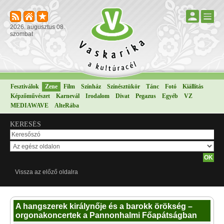
2026. augusztus 08.
szombat
Fesztiválok
Zene
Film
Színház
Színésztükör
Tánc
Fotó
Kiállítás
Képzőművészet
Karnevál
Irodalom
Divat
Pegazus
Egyéb
VZ
MEDIAWAVE
AlteRába
KERESÉS
Vissza az előző oldalra
A hangszerek királynője és a barokk örökség –
orgonakoncertek a Pannonhalmi Főapátságban