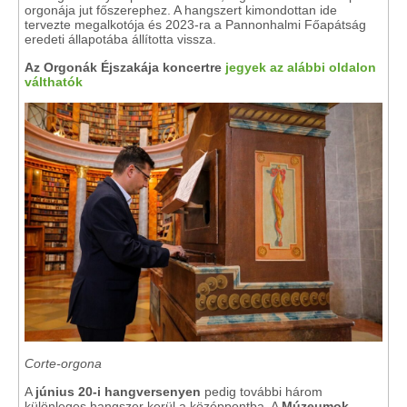
orgonája jut főszerephez. A hangszert kimondottan ide
tervezte megalkotója és 2023-ra a Pannonhalmi Főapátság
eredeti állapotába állította vissza.
Az Orgonák Éjszakája koncertre
jegyek az alábbi oldalon
válthatók
Corte-orgona
A
június 20-i hangversenyen
pedig további három
különleges hangszer kerül a középpontba. A
Múzeumok