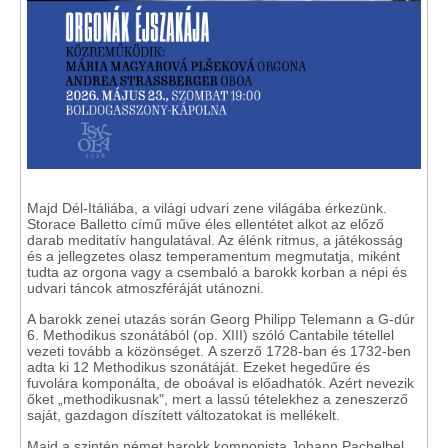
Majd Dél-Itáliába, a világi udvari zene világába érkezünk.
Storace Balletto című műve éles ellentétet alkot az előző
darab meditatív hangulatával. Az élénk ritmus, a játékosság
és a jellegzetes olasz temperamentum megmutatja, miként
tudta az orgona vagy a csembaló a barokk korban a népi és
udvari táncok atmoszféráját utánozni.
A barokk zenei utazás során Georg Philipp Telemann a G-dúr
6. Methodikus szonátából (op. XIII) szóló Cantabile tétellel
vezeti tovább a közönséget.
A szerző
1728-ban és 1732-ben
adta ki 12 Methodikus szonátáját. Ezeket hegedűre és
fuvolára komponálta, de oboával is előadhatók. Azért nevezik
őket „methodikusnak", mert a lassú tételekhez a zeneszerző
saját, gazdagon díszített változatokat is mellékelt.
Majd a szintén német barokk komponista Johann Pachelbel