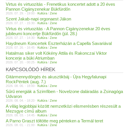
Virtus és virtuozitás - Frenetikus koncertet adott a 20 éves
Pannon Cigányzenekar Bükfürdőn
2026. 07. 29. - 19:00 -
Kultúra
/
Zene
Szent Jakab-napi orgonaest Jákon
2026. 07. 27. - 15:30 -
Kultúra
/
Zene
Virtus és virtuozitás - A Pannon Cigányzenekar 20 éves
jubileumi koncertje Bükfürdőn (júl. 28.)
2026. 07. 27. - 14:30 -
Kultúra
/
Zene
Haydneum Koncertek Eszterházán a Capella Savariával
2026. 07. 26. - 16:45 -
Kultúra
/
Zene
Hatalmas siker volt Kökény Attila és Rakonczai Viktor
koncerje a büki Atriumban
2026. 07. 20. - 00:25 -
Kultúra
/
Zene
KAPCSOLÓDÓ HÍREK
Gitármennydörgés és akusztikbáj - Újra Hegyfalunapi
RockPéntek (aug. 7.)
2026. 08. 06. - 18:00 -
Kultúra
/
Zene
Sűrű energiák a Szimfiben - Novelzone daláradás a Zsinagóga
Udvaron
2026. 08. 04. - 18:20 -
Kultúra
/
Zene
A világ legjobbjai között nemzetközi elismerésben részesült a
Mezsgye című album
2026. 08. 03. - 14:45 -
Kultúra
/
Zene
A Parno Graszt töltötte meg pénteken a Termál teret
2026. 08. 01. - 21:00 -
Kultúra
/
Zene