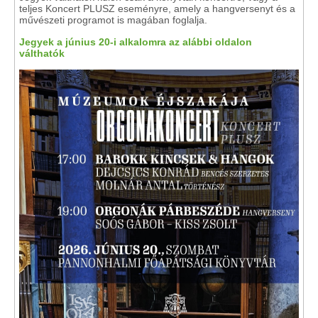
teljes Koncert PLUSZ eseményre, amely a hangversenyt és a
művészeti programot is magában foglalja.
Jegyek a június 20-i alkalomra az alábbi oldalon
válthatók