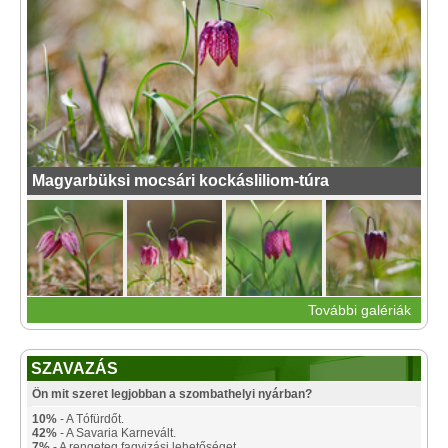
Magyarbüksi mocsári kockásliliom-túra
További galériák
SZAVAZÁS
Ön mit szeret legjobban a szombathelyi nyárban?
10%
- A Tófürdőt.
42%
- A Savaria Karnevált.
7%
- A rengeteg fagyizási lehetőséget.