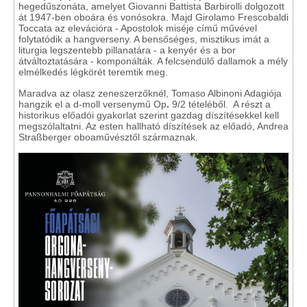
hegedűszonáta, amelyet Giovanni Battista Barbirolli dolgozott
át 1947-ben oboára és vonósokra. Majd Girolamo Frescobaldi
Toccata az elevációra - Apostolok miséje című művével
folytatódik a hangverseny. A bensőséges, misztikus imát a
liturgia legszentebb pillanatára - a kenyér és a bor
átváltoztatására - komponálták. A felcsendülő dallamok a mély
elmélkedés légkörét teremtik meg.
Maradva az olasz zeneszerzőknél,
Tomaso Albinoni Adagiója
hangzik el a d-moll versenymű Op
.
9/2 tételéből. A részt a
historikus előadói gyakorlat szerint gazdag díszítésekkel kell
megszólaltatni. Az esten hallható díszítések az előadó, Andrea
Straßberger oboaművésztől származnak.