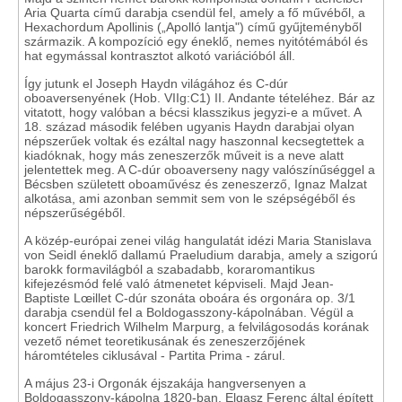
Aria Quarta című darabja csendül fel, amely a fő művéből, a
Hexachordum Apollinis („Apolló lantja") című gyűjteményből
származik. A kompozíció egy éneklő, nemes nyitótémából és
hat egymással kontrasztot alkotó variációból áll.
Így jutunk el Joseph Haydn világához és C-dúr
oboaversenyének (Hob. VIIg:C1) II. Andante tételéhez. Bár az
vitatott, hogy valóban
a bécsi klasszikus jegyzi-e a művet. A
18. század második felében ugyanis Haydn darabjai olyan
népszerűek voltak és ezáltal nagy haszonnal kecsegtettek a
kiadóknak, hogy más zeneszerzők műveit is a neve alatt
jelentettek meg. A C-dúr oboaverseny nagy valószínűséggel a
Bécsben született oboaművész és zeneszerző, Ignaz Malzat
alkotása, ami azonban semmit sem von le szépségéből és
népszerűségéből.
A közép-európai zenei világ hangulatát idézi Maria Stanislava
von Seidl éneklő dallamú Praeludium darabja, amely a szigorú
barokk formavilágból a szabadabb, koraromantikus
kifejezésmód felé való átmenetet képviseli. Majd Jean-
Baptiste Lœillet C-dúr szonáta oboára és orgonára op. 3/1
darabja csendül fel a Boldogasszony-kápolnában. Végül a
koncert Friedrich Wilhelm Marpurg, a felvilágosodás korának
vezető német teoretikusának és zeneszerzőjének
háromtételes ciklusával - Partita Prima - zárul.
A május 23-i Orgonák éjszakája hangversenyen a
Boldogasszony-kápolna 1820-ban, Elgasz Ferenc által épített