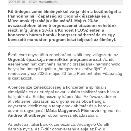
2026.05.18. - 10:30 |
vaskarika.hu
Különleges zenei élményekkel várja idén a közönséget a
Pannonhalmi Főapátság az Orgonák éjszakája és a
Múzeumok éjszakája alkalmából. Május 23-án
évszázadokon átívelő orgonazenei utazáson vehetünk
részt, míg június 20-án a Koncert PLUSZ esten a
koncerten három barokk hangszer párbeszéde és egy
bevezető monostori program teszi teljessé az élményt.
Évről-évre egyre több zenebarátot szólít meg világszerte az
Orgonák éjszakája nemzetközi programsorozat
. Az idei
eseményen hat kontinens harminc országának harmincnyolc
helyszíne ünnepli együtt a „hangszerek királynőjét". A
rendezvényhez 2026. május 23-án a Pannonhalmi Főapátság
is csatlakozik.
A bencés szerzetesközösség a koncerten a spirituális
elmélyülés és az európai udvari kultúra találkozására hívja a
hallgatókat a Boldogasszony-kápolnába. Az évszázadokon
átívelő zenei utazáson az orgona és az oboa hangjai
egyszerre idézik meg a templomok áhítatát és a barokk
udvarok ragyogását
Mária Magyarová Plšeková
orgona- és
Andrea Straßberger
oboaművész előadásában.
Az estet az itáliai barokk zeneszerző, Arcangelo Corelli
darabja nyitja. Az F-dúr oboaverseny alapja az F-dúr