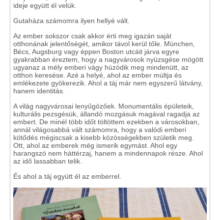
ideje együtt él velük.
Gutaháza számomra ilyen hellyé vált.
Az ember sokszor csak akkor érti meg igazán saját
otthonának jelentőségét, amikor távol kerül tőle. München,
Bécs, Augsburg vagy éppen Boston utcáit járva egyre
gyakrabban éreztem, hogy a nagyvárosok nyüzsgése mögött
ugyanaz a mély emberi vágy húzódik meg mindenütt, az
otthon keresése. Azé a helyé, ahol az ember múltja és
emlékezete gyökerezik. Ahol a táj már nem egyszerű látvány,
hanem identitás.
A világ nagyvárosai lenyűgözőek. Monumentális épületeik,
kulturális pezsgésük, állandó mozgásuk magával ragadja az
embert. De minél több időt töltöttem ezekben a városokban,
annál világosabbá vált számomra, hogy a valódi emberi
kötődés mégiscsak a kisebb közösségekben születik meg.
Ott, ahol az emberek még ismerik egymást. Ahol egy
harangszó nem háttérzaj, hanem a mindennapok része. Ahol
az idő lassabban telik.
És ahol a táj együtt él az emberrel.