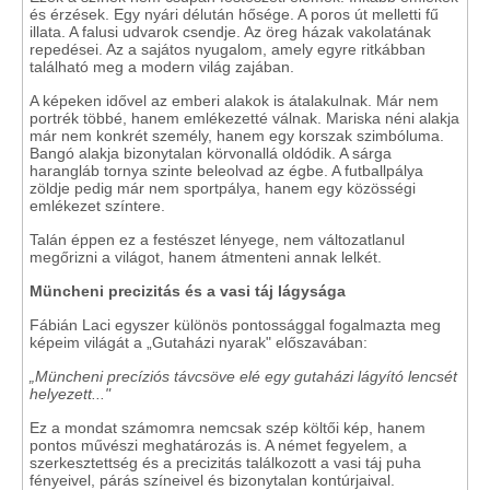
és érzések. Egy nyári délután hősége. A poros út melletti fű
illata. A falusi udvarok csendje. Az öreg házak vakolatának
repedései. Az a sajátos nyugalom, amely egyre ritkábban
található meg a modern világ zajában.
A képeken idővel az emberi alakok is átalakulnak. Már nem
portrék többé, hanem emlékezetté válnak. Mariska néni alakja
már nem konkrét személy, hanem egy korszak szimbóluma.
Bangó alakja bizonytalan körvonallá oldódik. A sárga
harangláb tornya szinte beleolvad az égbe. A futballpálya
zöldje pedig már nem sportpálya, hanem egy közösségi
emlékezet színtere.
Talán éppen ez a festészet lényege, nem változatlanul
megőrizni a világot, hanem átmenteni annak lelkét.
Müncheni precizitás és a vasi táj lágysága
Fábián Laci egyszer különös pontossággal fogalmazta meg
képeim világát a „Gutaházi nyarak" előszavában:
„Müncheni precíziós távcsöve elé egy gutaházi lágyító lencsét
helyezett..."
Ez a mondat számomra nemcsak szép költői kép, hanem
pontos művészi meghatározás is. A német fegyelem, a
szerkesztettség és a precizitás találkozott a vasi táj puha
fényeivel, párás színeivel és bizonytalan kontúrjaival.