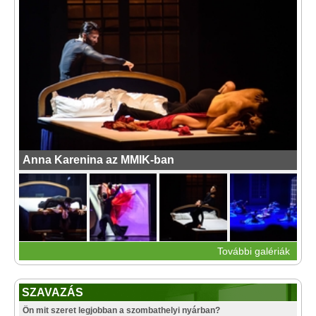
Anna Karenina az MMIK-ban
További galériák
SZAVAZÁS
Ön mit szeret legjobban a szombathelyi nyárban?