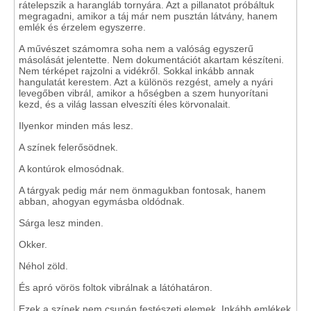
rátelepszik a harangláb tornyára. Azt a pillanatot próbáltuk
megragadni, amikor a táj már nem pusztán látvány, hanem
emlék és érzelem egyszerre.
A művészet számomra soha nem a valóság egyszerű
másolását jelentette. Nem dokumentációt akartam készíteni.
Nem térképet rajzolni a vidékről. Sokkal inkább annak
hangulatát kerestem. Azt a különös rezgést, amely a nyári
levegőben vibrál, amikor a hőségben a szem hunyorítani
kezd, és a világ lassan elveszíti éles körvonalait.
Ilyenkor minden más lesz.
A színek felerősödnek.
A kontúrok elmosódnak.
A tárgyak pedig már nem önmagukban fontosak, hanem
abban, ahogyan egymásba oldódnak.
Sárga lesz minden.
Okker.
Néhol zöld.
És apró vörös foltok vibrálnak a látóhatáron.
Ezek a színek nem csupán festészeti elemek. Inkább emlékek