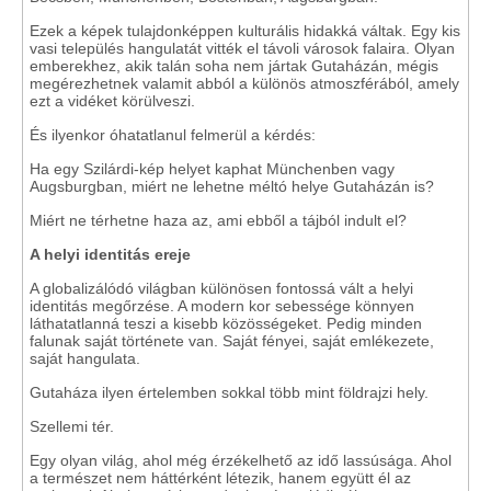
Ezek a képek tulajdonképpen kulturális hidakká váltak. Egy kis
vasi település hangulatát vitték el távoli városok falaira. Olyan
emberekhez, akik talán soha nem jártak Gutaházán, mégis
megérezhetnek valamit abból a különös atmoszférából, amely
ezt a vidéket körülveszi.
És ilyenkor óhatatlanul felmerül a kérdés:
Ha egy Szilárdi-kép helyet kaphat Münchenben vagy
Augsburgban, miért ne lehetne méltó helye Gutaházán is?
Miért ne térhetne haza az, ami ebből a tájból indult el?
A helyi identitás ereje
A globalizálódó világban különösen fontossá vált a helyi
identitás megőrzése. A modern kor sebessége könnyen
láthatatlanná teszi a kisebb közösségeket. Pedig minden
falunak saját története van. Saját fényei, saját emlékezete,
saját hangulata.
Gutaháza ilyen értelemben sokkal több mint földrajzi hely.
Szellemi tér.
Egy olyan világ, ahol még érzékelhető az idő lassúsága. Ahol
a természet nem háttérként létezik, hanem együtt él az