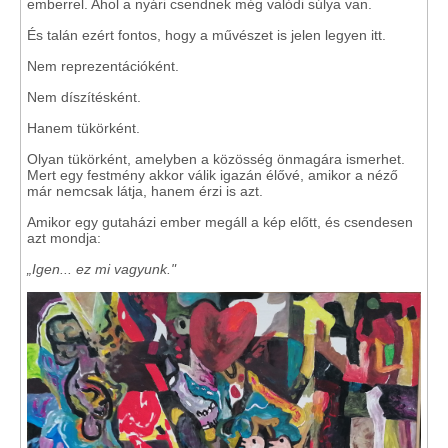
emberrel. Ahol a nyári csendnek még valódi súlya van.
És talán ezért fontos, hogy a művészet is jelen legyen itt.
Nem reprezentációként.
Nem díszítésként.
Hanem tükörként.
Olyan tükörként, amelyben a közösség önmagára ismerhet.
Mert egy festmény akkor válik igazán élővé, amikor a néző
már nemcsak látja, hanem érzi is azt.
Amikor egy gutaházi ember megáll a kép előtt, és csendesen
azt mondja:
„Igen... ez mi vagyunk."