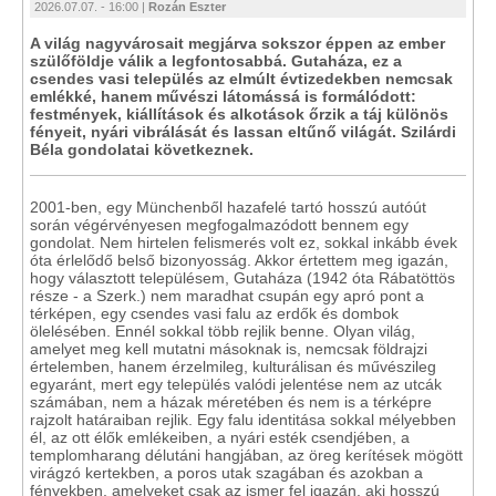
2026.07.07. - 16:00 |
Rozán Eszter
A világ nagyvárosait megjárva sokszor éppen az ember
szülőföldje válik a legfontosabbá. Gutaháza, ez a
csendes vasi település az elmúlt évtizedekben nemcsak
emlékké, hanem művészi látomássá is formálódott:
festmények, kiállítások és alkotások őrzik a táj különös
fényeit, nyári vibrálását és lassan eltűnő világát. Szilárdi
Béla gondolatai következnek.
2001-ben, egy Münchenből hazafelé tartó hosszú autóút
során végérvényesen megfogalmazódott bennem egy
gondolat. Nem hirtelen felismerés volt ez, sokkal inkább évek
óta érlelődő belső bizonyosság. Akkor értettem meg igazán,
hogy választott településem, Gutaháza (1942 óta Rábatöttös
része - a Szerk.) nem maradhat csupán egy apró pont a
térképen, egy csendes vasi falu az erdők és dombok
ölelésében. Ennél sokkal több rejlik benne. Olyan világ,
amelyet meg kell mutatni másoknak is, nemcsak földrajzi
értelemben, hanem érzelmileg, kulturálisan és művészileg
egyaránt, mert egy település valódi jelentése nem az utcák
számában, nem a házak méretében és nem is a térképre
rajzolt határaiban rejlik. Egy falu identitása sokkal mélyebben
él, az ott élők emlékeiben, a nyári esték csendjében, a
templomharang délutáni hangjában, az öreg kerítések mögött
virágzó kertekben, a poros utak szagában és azokban a
fényekben, amelyeket csak az ismer fel igazán, aki hosszú