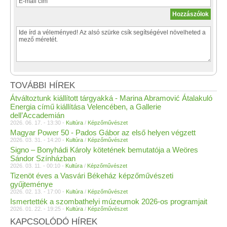
TOVÁBBI HÍREK
Átváltoztunk kiállított tárgyakká - Marina Abramović Átalakuló
Energia című kiállítása Velencében, a Gallerie
dell’Accademián
2026. 06. 17. - 13:30 -
Kultúra
/
Képzőművészet
Magyar Power 50 - Pados Gábor az első helyen végzett
2026. 03. 31. - 14:20 -
Kultúra
/
Képzőművészet
Signo – Bonyhádi Károly kötetének bemutatója a Weöres
Sándor Színházban
2026. 03. 11. - 00:10 -
Kultúra
/
Képzőművészet
Tizenöt éves a Vasvári Békeház képzőművészeti
gyűjteménye
2026. 02. 13. - 17:00 -
Kultúra
/
Képzőművészet
Ismertették a szombathelyi múzeumok 2026-os programjait
2026. 01. 22. - 19:25 -
Kultúra
/
Képzőművészet
KAPCSOLÓDÓ HÍREK