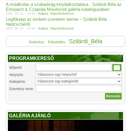
A műalkotás a szabadság kinyilatkoztatása - Szilárdi Béla az
Einspach & Czapolai Művészeti galéria katalógusában
2025. 10. 21. - 16:00 -
Kultúra
/
Képzőművészet
Legfőképp az embert szeretem benne – Szilárdi Béla
Nietzschéről
2020. 09. 07. - 07:00 -
Kultúra
/
Képzőművészet
Szilárdi_Béla
Gutaháza
Rábatöttös
PROGRAMKERESŐ
Időpont:
Helyszín:
Kategória:
Esemény neve:
GALÉRIA AJÁNLÓ