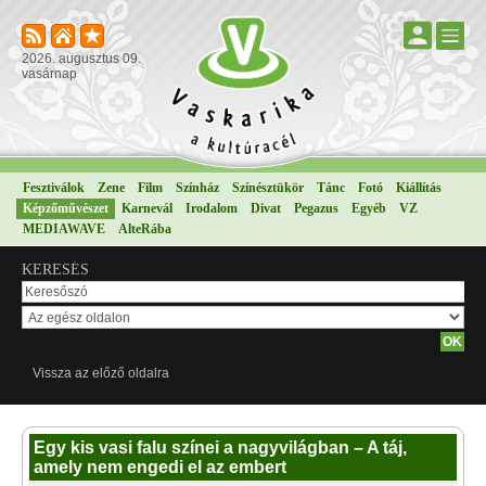
2026. augusztus 09.
vasárnap
Fesztiválok
Zene
Film
Színház
Színésztükör
Tánc
Fotó
Kiállítás
Képzőművészet
Karnevál
Irodalom
Divat
Pegazus
Egyéb
VZ
MEDIAWAVE
AlteRába
KERESÉS
Vissza az előző oldalra
Egy kis vasi falu színei a nagyvilágban – A táj,
amely nem engedi el az embert