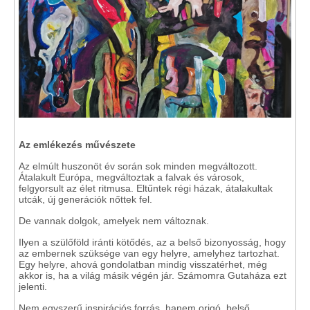
Az emlékezés művészete
Az elmúlt huszonöt év során sok minden megváltozott.
Átalakult Európa, megváltoztak a falvak és városok,
felgyorsult az élet ritmusa. Eltűntek régi házak, átalakultak
utcák, új generációk nőttek fel.
De vannak dolgok, amelyek nem változnak.
Ilyen a szülőföld iránti kötődés, az a belső bizonyosság, hogy
az embernek szüksége van egy helyre, amelyhez tartozhat.
Egy helyre, ahová gondolatban mindig visszatérhet, még
akkor is, ha a világ másik végén jár. Számomra Gutaháza ezt
jelenti.
Nem egyszerű inspirációs forrás, hanem origó, belső