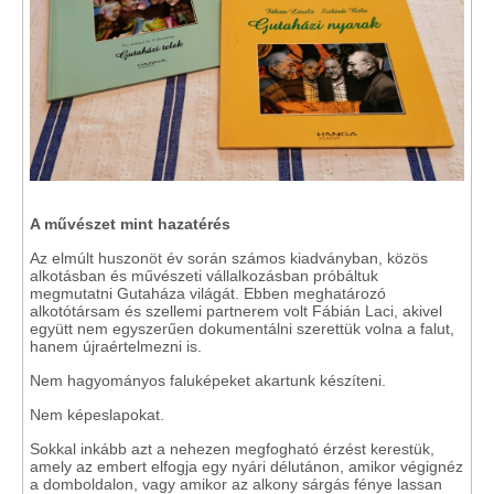
A művészet mint hazatérés
Az elmúlt huszonöt év során számos kiadványban, közös
alkotásban és művészeti vállalkozásban próbáltuk
megmutatni Gutaháza világát. Ebben meghatározó
alkotótársam és szellemi partnerem volt Fábián Laci, akivel
együtt nem egyszerűen dokumentálni szerettük volna a falut,
hanem újraértelmezni is.
Nem hagyományos faluképeket akartunk készíteni.
Nem képeslapokat.
Sokkal inkább azt a nehezen megfogható érzést kerestük,
amely az embert elfogja egy nyári délutánon, amikor végignéz
a domboldalon, vagy amikor az alkony sárgás fénye lassan