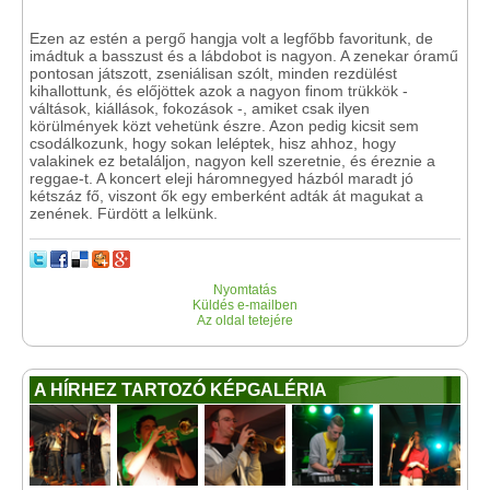
Ezen az estén a pergő hangja volt a legfőbb favoritunk, de
imádtuk a basszust és a lábdobot is nagyon. A zenekar óramű
pontosan játszott, zseniálisan szólt, minden rezdülést
kihallottunk, és előjöttek azok a nagyon finom trükkök -
váltások, kiállások, fokozások -, amiket csak ilyen
körülmények közt vehetünk észre. Azon pedig kicsit sem
csodálkozunk, hogy sokan leléptek, hisz ahhoz, hogy
valakinek ez betaláljon, nagyon kell szeretnie, és éreznie a
reggae-t. A koncert eleji háromnegyed házból maradt jó
kétszáz fő, viszont ők egy emberként adták át magukat a
zenének. Fürdött a lelkünk.
Nyomtatás
Küldés e-mailben
Az oldal tetejére
A HÍRHEZ TARTOZÓ KÉPGALÉRIA