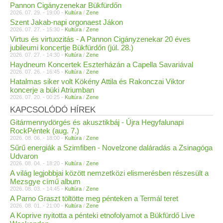
Pannon Cigányzenekar Bükfürdőn
2026. 07. 29. - 19:00 -
Kultúra
/
Zene
Szent Jakab-napi orgonaest Jákon
2026. 07. 27. - 15:30 -
Kultúra
/
Zene
Virtus és virtuozitás - A Pannon Cigányzenekar 20 éves
jubileumi koncertje Bükfürdőn (júl. 28.)
2026. 07. 27. - 14:30 -
Kultúra
/
Zene
Haydneum Koncertek Eszterházán a Capella Savariával
2026. 07. 26. - 16:45 -
Kultúra
/
Zene
Hatalmas siker volt Kökény Attila és Rakonczai Viktor
koncerje a büki Atriumban
2026. 07. 20. - 00:25 -
Kultúra
/
Zene
KAPCSOLÓDÓ HÍREK
Gitármennydörgés és akusztikbáj - Újra Hegyfalunapi
RockPéntek (aug. 7.)
2026. 08. 06. - 18:00 -
Kultúra
/
Zene
Sűrű energiák a Szimfiben - Novelzone daláradás a Zsinagóga
Udvaron
2026. 08. 04. - 18:20 -
Kultúra
/
Zene
A világ legjobbjai között nemzetközi elismerésben részesült a
Mezsgye című album
2026. 08. 03. - 14:45 -
Kultúra
/
Zene
A Parno Graszt töltötte meg pénteken a Termál teret
2026. 08. 01. - 21:00 -
Kultúra
/
Zene
A Koprive nyitotta a pénteki etnofolyamot a Bükfürdő Live