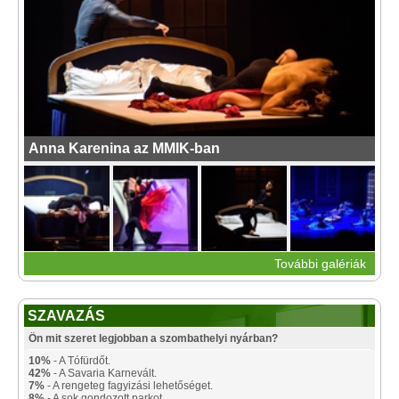
Anna Karenina az MMIK-ban
További galériák
SZAVAZÁS
Ön mit szeret legjobban a szombathelyi nyárban?
10%
- A Tófürdőt.
42%
- A Savaria Karnevált.
7%
- A rengeteg fagyizási lehetőséget.
8%
- A sok gondozott parkot.