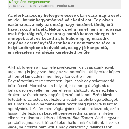
Képgaléria megtekintése
2010.12.27. - 16:40 |
Vidaotone - Fotók: Dart
Az idei karácsony hétvégére esése okán vasárnapra esett
az idei, immár hagyománnyá vált karibi est. Egy olyan
vasárnapra, amely az ország nagy részének térdig érő
havat rakott a fa alá. Nekünk pedig ismét nem, mindössze
csak fejtetőig érő, és csontig hatoló karcos hideget. Az
ünnepek alatt és között zajló bulidömping második
napjának eseményétől azonban ez nem tartotta távol a
helyi Ladánybene kedvelőket, és egy jó hangulatú,
emlékezetes nyáridézés kerekedett belőle.
A kihalt főtéren a mozi felé igyekezvén kis csapatunk egyik
tagja meg is jegyezte, hogy az se normális, aki ilyenkor képes
otthonról kimozdulni, nemhogy koncertre menni.
Egyetértettünk természetesen, igaz, csak egy sokatmondó
bólintással. Morbid volt a helyzet, hisz amíg átvágtunk a
belvároson egyetlen emberrel sem találkoztunk, és ez kilenc
órakor, az év bármely napján ijesztő tud lenni. Ezért kicsit
féltettük is az estét, sőt biztosra vettük az alullátogatottságot,
és a moziba való bemenekülésünkkor még igazolva is láttuk
aggályainkat. Aztán mire végtagjaink olvadozni kezdtek, szép
lassan, de biztosan kezdett benépesedni az aula is, illetve
elkezdte műsorát a kőszegi
Shanti Ska Tones
. A bő negyven
percből sajnos csak töredékeket hallottunk és láttunk, hisz se
vége, se hossza nem volt a nagy karácsonyi találkozások