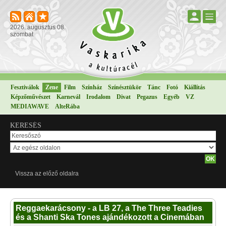
2026. augusztus 08.
szombat
Fesztiválok
Zene
Film
Színház
Színésztükör
Tánc
Fotó
Kiállítás
Képzőművészet
Karnevál
Irodalom
Divat
Pegazus
Egyéb
VZ
MEDIAWAVE
AlteRába
KERESÉS
Vissza az előző oldalra
Reggaekarácsony - a LB 27, a The Three Teadies
és a Shanti Ska Tones ajándékozott a Cinemában