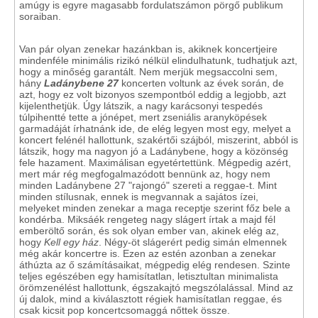
amúgy is egyre magasabb fordulatszámon pörgő publikum
soraiban.
Van pár olyan zenekar hazánkban is, akiknek koncertjeire
mindenféle minimális rizikó nélkül elindulhatunk, tudhatjuk azt,
hogy a minőség garantált. Nem merjük megsaccolni sem,
hány
Ladánybene 27
koncerten voltunk az évek során, de
azt, hogy ez volt bizonyos szempontból eddig a legjobb, azt
kijelenthetjük. Úgy látszik, a nagy karácsonyi tespedés
túlpihentté tette a jónépet, mert zseniális aranyköpések
garmadáját írhatnánk ide, de elég legyen most egy, melyet a
koncert felénél hallottunk, szakértői szájból, miszerint, abból is
látszik, hogy ma nagyon jó a Ladánybene, hogy a közönség
fele hazament. Maximálisan egyetértettünk. Mégpedig azért,
mert már rég megfogalmazódott bennünk az, hogy nem
minden Ladánybene 27 "rajongó" szereti a reggae-t. Mint
minden stílusnak, ennek is megvannak a sajátos ízei,
melyeket minden zenekar a maga receptje szerint főz bele a
kondérba. Miksáék rengeteg nagy slágert írtak a majd fél
emberöltő során, és sok olyan ember van, akinek elég az,
hogy
Kell egy ház
. Négy-öt slágerért pedig simán elmennek
még akár koncertre is. Ezen az estén azonban a zenekar
áthúzta az ő számításaikat, mégpedig elég rendesen. Szinte
teljes egészében egy hamisítatlan, letisztultan minimalista
örömzenélést hallottunk, égszakajtó megszólalással. Mind az
új dalok, mind a kiválasztott régiek hamisítatlan reggae, és
csak kicsit pop koncertcsomaggá nőttek össze.