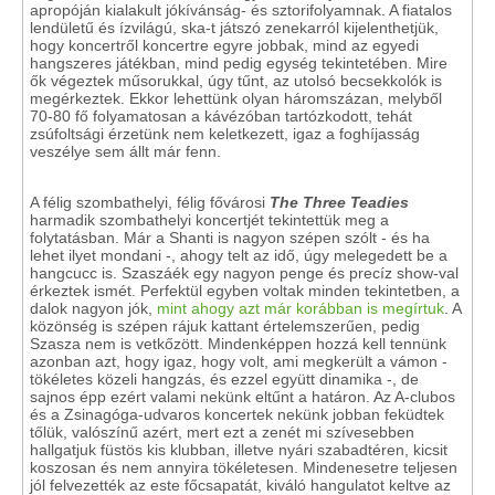
apropóján kialakult jókívánság- és sztorifolyamnak. A fiatalos
lendületű és ízvilágú, ska-t játszó zenekarról kijelenthetjük,
hogy koncertről koncertre egyre jobbak, mind az egyedi
hangszeres játékban, mind pedig egység tekintetében. Mire
ők végeztek műsorukkal, úgy tűnt, az utolsó becsekkolók is
megérkeztek. Ekkor lehettünk olyan háromszázan, melyből
70-80 fő folyamatosan a kávézóban tartózkodott, tehát
zsúfoltsági érzetünk nem keletkezett, igaz a foghíjasság
veszélye sem állt már fenn.
A félig szombathelyi, félig fővárosi
The Three Teadies
harmadik szombathelyi koncertjét tekintettük meg a
folytatásban. Már a Shanti is nagyon szépen szólt - és ha
lehet ilyet mondani -, ahogy telt az idő, úgy melegedett be a
hangcucc is. Szaszáék egy nagyon penge és precíz show-val
érkeztek ismét. Perfektül egyben voltak minden tekintetben, a
dalok nagyon jók,
mint ahogy azt már korábban is megírtuk
. A
közönség is szépen rájuk kattant értelemszerűen, pedig
Szasza nem is vetkőzött. Mindenképpen hozzá kell tennünk
azonban azt, hogy igaz, hogy volt, ami megkerült a vámon -
tökéletes közeli hangzás, és ezzel együtt dinamika -, de
sajnos épp ezért valami nekünk eltűnt a határon. Az A-clubos
és a Zsinagóga-udvaros koncertek nekünk jobban feküdtek
tőlük, valószínű azért, mert ezt a zenét mi szívesebben
hallgatjuk füstös kis klubban, illetve nyári szabadtéren, kicsit
koszosan és nem annyira tökéletesen. Mindenesetre teljesen
jól felvezették az este főcsapatát, kiváló hangulatot keltve az