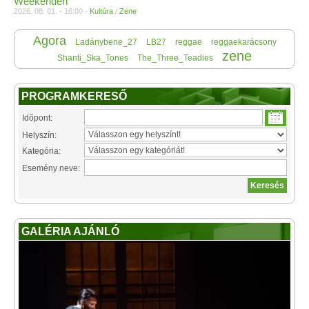
Weekenden
2026. 08. 01. - 16:00 -
Kultúra
/
Zene
Agora
Ladánybene_27
LB27
reggae
reggaekarácsony
zene
Shanti_Ska_Tones
The_Three_Teadies
PROGRAMKERESŐ
Időpont:
Helyszín:
Kategória:
Esemény neve:
GALÉRIA AJÁNLÓ