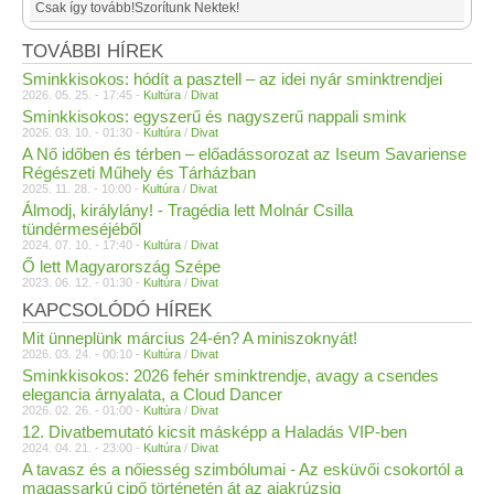
Csak így tovább!Szorítunk Nektek!
TOVÁBBI HÍREK
Sminkkisokos: hódít a pasztell – az idei nyár sminktrendjei
2026. 05. 25. - 17:45 -
Kultúra
/
Divat
Sminkkisokos: egyszerű és nagyszerű nappali smink
2026. 03. 10. - 01:30 -
Kultúra
/
Divat
A Nő időben és térben – előadássorozat az Iseum Savariense
Régészeti Műhely és Tárházban
2025. 11. 28. - 10:00 -
Kultúra
/
Divat
Álmodj, királylány! - Tragédia lett Molnár Csilla
tündérmeséjéből
2024. 07. 10. - 17:40 -
Kultúra
/
Divat
Ő lett Magyarország Szépe
2023. 06. 12. - 01:30 -
Kultúra
/
Divat
KAPCSOLÓDÓ HÍREK
Mit ünneplünk március 24-én? A miniszoknyát!
2026. 03. 24. - 00:10 -
Kultúra
/
Divat
Sminkkisokos: 2026 fehér sminktrendje, avagy a csendes
elegancia árnyalata, a Cloud Dancer
2026. 02. 26. - 01:00 -
Kultúra
/
Divat
12. Divatbemutató kicsit másképp a Haladás VIP-ben
2024. 04. 21. - 23:00 -
Kultúra
/
Divat
A tavasz és a nőiesség szimbólumai - Az esküvői csokortól a
magassarkú cipő történetén át az ajakrúzsig