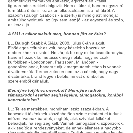
geometrikus formákból építkezik, egyszerűen kitalált
figurarendszerekkel dolgozik. Nem eltúlozni, hanem egyszerű
formákba önteni - ez az én elképzelésem is a ruhákról. A
szabóm (Balogh Szabolcs - a szerk.) is mindig azt mondja:
amit túlbonyolítunk, az úgy sem lesz jó - az egyszerű és szép,
az lesz a jó.
A Si&Lu mikor alakult meg, honnan jött az ötlet?
LL,
Balogh Szabi
: A Si&Lu 2008. július 8-án alakult.
Elsődleges célunk az volt, hogy közelebb hozzuk az
emberekhez a divatot. Ne zárjuk be egy elefántcsonttoronyba,
hanem hozzuk le, mutassuk meg nekik, hogy ne csak
külföldben - Londonban, Párizsban, Milánóban -
gondolkodjanak, hanem tudjuk megmutatni: itthon is vannak
divattervezők. Természetesen nem az a célunk, hogy nagy
divatmárka, brand legyen belőle, mi ezt örömből és
szerelemből csináljuk.
Mennyire folyik ez önerőből? Mennyire tudtok
támaszkodni esetleg segítségekre, támogatókra, korábbi
kapcsolatokra?
LL: Teljes mértékben, mondhatni száz százalékban. A
kapcsolati tőkénknek köszönhetően szinte mindent el tudunk
intézni. Vannak barátok, segítők, akik szívüket-lelküket
beleadják, ha segítség kell. Vannak támogatóink, szponzorok,
akik segítik a rendezvényeket, de ennek ellenére a nagyobb
rész még mindig önerőből megy. Tudjuk, hogy minden kezdet