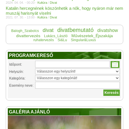
2024. 04. 04. - 00:20 -
Kultúra
/
Divat
Katalin hercegnének köszönhetik a nők, hogy nyáron már nem
muszáj harisnyát viselni
2021. 07. 30. - 13:00 -
Kultúra
/
Divat
divatbemutató
divat
divatshow
Balogh_Szabolcs
divattervezés
Művészetek_Éjszakája
Lukács_László
ruhatervezés
Si&Lu
Singular&Luxus
PROGRAMKERESŐ
Időpont:
Helyszín:
Kategória:
Esemény neve:
GALÉRIA AJÁNLÓ