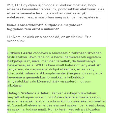
BSz, LL: Egy olyan új dologgal rukkolunk most elő, hogy
élőzenés bevonulást tervezünk, pontosabban elektronikus és
élőzene keveréke lesz. Ez azonban csak az egyik
érdekesség, lesz a műsorban még számos meglepetés is.
Van-e szabadidőtök? Tudjátok e magatokat
függetleníteni ettől a miliőtől?
LL: Nem, nekünk ez a szabadidő, ez az életünk. Ez a
mindenünk.
Lukács László
ötödéves a Művészeti Szakközépiskolában
textil szakon. Jövő tanévtől a bécsi Iparművészeti egyetem
hallgatója lesz, mivel már idén felvették, de tanulmányai
befejezése, és a SI&LU sikere miatt halasztott egy évet. Az
„egyszerű, de nagyszerű" dolgokat kedveli, ez az irány
tükröződik ruháin is. A komplementer (kiegészítő) színpárok
keverése a geometrikus formákkal, a különböző
árnyalatokkal való könnyed játék visszatérő motívum
alkotásain.
Balogh Szabolcs
a Teleki Blanka Szakképző Iskolában
végzett ruhaipari szakon. 2004-ben letette a mesterszabói
vizsgát, és szakmájában azóta is komoly sikereket könyvelhet
el. Szombathelyen ismert és elismert szakember kreativitása,
és szakmai tudása miatt. Ruhák terén kedveli a változatos