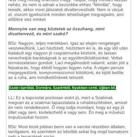
nehéz, és nem is adnak a kezünkbe ehhez "félmillát", hogy
tessék, akkor most játszatok divattervezősdit. Nem is várjuk
el, viszont igyekszünk minden lehetőséget megragadni, ami
előbbre visz minket.
Mennyire van meg köztetek az összhang, mint
divattervező, és mint szabó?
BSz: Nagyon, teljes mértékben. Igaz az elején rengeteget
veszekedtünk, Laci hisztizett, hisztiztem én is, de egy idő után
kialakult egy nagyon jó csapatmunka köztünk, és lassan
nevezhetjük barátságnak is az együttműködésünket. Voltak
természetesen gondok: Laci megálmodott valamit, aztán jött a
fejvakarás, hogy ebből hogyan legyen ruha. A végén persze
megegyeztünk, kompromisszumot kötöttünk, és kijött belőle
az a ruha, ami mindkettőnknek tetszett.
Szabi rápróbál. Dorinára. Szaténból. Nyakban centi. Ujjban bő.
LL
:
Ez a kapcsolat pontosan ezért jó, mert a Szabinak
megvan az a szakmai tapasztalata a ruhakészítésben, amivel
én nem rendelkezem. Ő meg tudja mondani, hogy ez egy jó
ötlet vagy sem, kivitelezhető e vagy sem. Én meg a művészi
impulzusokat hozom.
BSz:
Most kicsit jobban benn van a varrási részében általam,
tanítgatom, és szerintem ez később sokat fog majd kamatozni
neki a tervezések során.