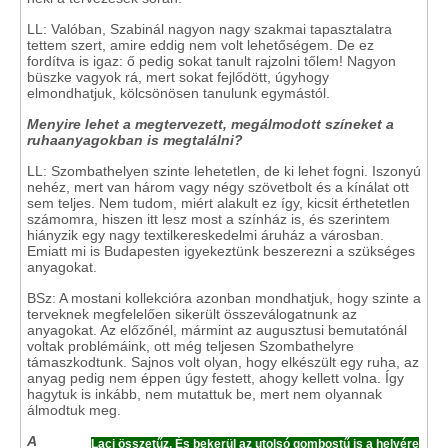
LL: Valóban, Szabinál nagyon nagy szakmai tapasztalatra
tettem szert, amire eddig nem volt lehetőségem. De ez
fordítva is igaz: ő pedig sokat tanult rajzolni tőlem! Nagyon
büszke vagyok rá, mert sokat fejlődött, úgyhogy
elmondhatjuk, kölcsönösen tanulunk egymástól.
Menyire lehet a megtervezett, megálmodott színeket a
ruhaanyagokban is megtalálni?
LL: Szombathelyen szinte lehetetlen, de ki lehet fogni. Iszonyú
nehéz, mert van három vagy négy szövetbolt és a kínálat ott
sem teljes. Nem tudom, miért alakult ez így, kicsit érthetetlen
számomra, hiszen itt lesz most a színház is, és szerintem
hiányzik egy nagy textilkereskedelmi áruház a városban.
Emiatt mi is Budapesten igyekeztünk beszerezni a szükséges
anyagokat.
BSz: A mostani kollekcióra azonban mondhatjuk, hogy szinte a
terveknek megfelelően sikerült összeválogatnunk az
anyagokat. Az előzőnél, mármint az augusztusi bemutatónál
voltak problémáink, ott még teljesen Szombathelyre
támaszkodtunk. Sajnos volt olyan, hogy elkészült egy ruha, az
anyag pedig nem éppen úgy festett, ahogy kellett volna. Így
hagytuk is inkább, nem mutattuk be, mert nem olyannak
álmodtuk meg.
A
Laci összetűz. És bekerül az utolsó gombostű is a helyére