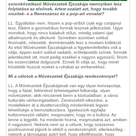
soronkövetkező Művészetek Éjszakája mennyiben lesz
folytatása az elsőnek, értem ezalatt azt, hogy tovább
viszitek- e a Reneszánsz és a pop-art vonalat?
LL: Egyáltalán nem, hiszen a pop-artból csak egy csöppnyi
lesz, főként a geometrikus formák lesznek jellemzőek. Ugye
mondtuk, hogy nincs kialakult stílus, mindig valami újat
alkalmazunk és alkotunk. Színeiben azonban sokkal
finomabb, nőiesebb, dominánsabb lesz a mostani kollekció.
Az első Művészetek Éjszakájának a figyelemfelkeltés volt a
célja, éppen ezért sokkal vadabb, erőteljesebb színek, formák
jelentkeztek ott, most pedig ezekkel a nagyon egyszerű, finom
kis eszenciákkal dolgozunk. Ennek fő célja az, hogy minél
közelebb hozzuk ezeket a ruhákat az emberekhez.
Mi a célotok a Művészetek Éjszakája rendezvénnyel?
LL: A Művészetek Éjszakájának van egy olyan koncepciója,
hogy a fiatal, feltörekvő tehetségeket felkarolja, olyan
művészeket, akik nincsenek benn a köztudatban, a város
kulturális vérkeringésében. Zenészektől elkezdve, a
modelleken át a divattervezőkig mindenkinek legyen
lehetősége a bemutatkozásra. Igyekszünk egyfajta
kultúrmissziót vállalni, megmutatni, hogy mi a kultúra. Az
lenne a legjobb, ha mindenki hozná, megmutatná azt, amiben
ő nagyszerű. Nekünk nem az a célunk, hogy százezres
pozitívummal jöjjünk ki ebből a rendezvényből, ellenkezőleg -
nekünk a támogatás azért kell, hogy elkölthessük, hogy