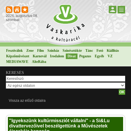
2026. augusztus 08.
szombat
Fesztiválok
Zene
Film
Színház
Színésztükör
Tánc
Fotó
Kiállítás
Képzőművészet
Karnevál
Irodalom
Divat
Pegazus
Egyéb
VZ
MEDIAWAVE
AlteRába
KERESÉS
Vissza az előző oldalra
"Igyekszünk kultúrmissziót vállalni" - a Si&Lu
divattervezőivel beszélgettünk a Művészetek