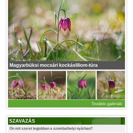
Magyarbüksi mocsári kockásliliom-túra
További galériák
SZAVAZÁS
Ön mit szeret legjobban a szombathelyi nyárban?