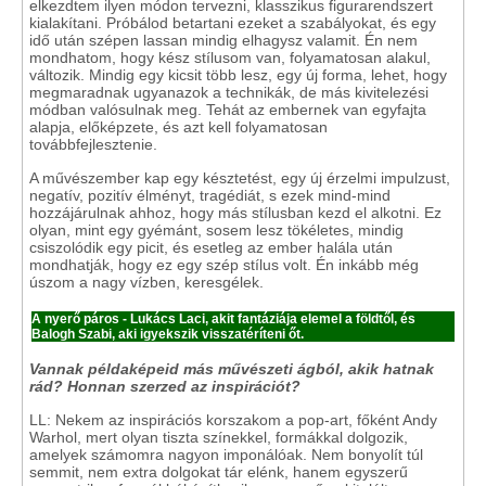
elkezdtem ilyen módon tervezni, klasszikus figurarendszert
kialakítani. Próbálod betartani ezeket a szabályokat, és egy
idő után szépen lassan mindig elhagysz valamit. Én nem
mondhatom, hogy kész stílusom van, folyamatosan alakul,
változik. Mindig egy kicsit több lesz, egy új forma, lehet, hogy
megmaradnak ugyanazok a technikák, de más kivitelezési
módban valósulnak meg. Tehát az embernek van egyfajta
alapja, előképzete, és azt kell folyamatosan
továbbfejlesztenie.
A művészember kap egy késztetést, egy új érzelmi impulzust,
negatív, pozitív élményt, tragédiát, s ezek mind-mind
hozzájárulnak ahhoz, hogy más stílusban kezd el alkotni. Ez
olyan, mint egy gyémánt, sosem lesz tökéletes, mindig
csiszolódik egy picit, és esetleg az ember halála után
mondhatják, hogy ez egy szép stílus volt. Én inkább még
úszom a nagy vízben, keresgélek.
A nyerő páros - Lukács Laci, akit fantáziája elemel a földtől, és
Balogh Szabi, aki igyekszik visszatéríteni őt.
Vannak példaképeid más művészeti ágból, akik hatnak
rád? Honnan szerzed az inspirációt?
LL: Nekem az inspirációs korszakom a pop-art, főként Andy
Warhol, mert olyan tiszta színekkel, formákkal dolgozik,
amelyek számomra nagyon imponálóak. Nem bonyolít túl
semmit, nem extra dolgokat tár elénk, hanem egyszerű