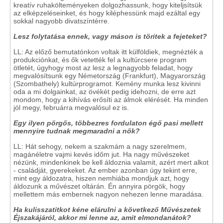
kreatív ruhakölteményeken dolgozhassunk, hogy kiteljsítsük
az elképzeléseinket, és hogy kiléphessünk majd ezáltal egy
sokkal nagyobb divatszíntérre.
Lesz folytatása ennek, vagy máson is töritek a fejeteket?
LL: Az előző bemutatónkon voltak itt külföldiek, megnézték a
produkciónkat, és ők vetették fel a kultúrcsere program
ötletét, úgyhogy most az lesz a legnagyobb feladat, hogy
megvalósítsunk egy Németország (Frankfurt), Magyarország
(Szombathely) kultúrprogramot. Kemény munka lesz kivinni
oda a mi dolgainkat, az övékét pedig idehozni, de erre azt
mondom, hogy a kihívás erősíti az álmok elérését. Ha minden
jól megy, februárra megvalósul ez is.
Egy ilyen pörgős, többezres fordulaton égő pasi mellett
mennyire tudnak megmaradni a nők?
LL: Hát sehogy, nekem a szakmám a nagy szerelmem,
magánéletre vajmi kevés időm jut. Ha nagy művészeket
nézünk, mindenkinek be kell áldoznia valamit, azért mert alkot
- családját, gyerekeket. Az ember azonban úgy tekint erre,
mint egy áldozatra, hiszen nemhiába mondjuk azt, hogy
áldozunk a művészet oltárán. Én annyira pörgök, hogy
mellettem más embernek nagyon nehezen lenne maradása.
Ha kulisszatitkot kéne elárulni a következő Művészetek
Éjszakájáról, akkor mi lenne az, amit elmondanátok?