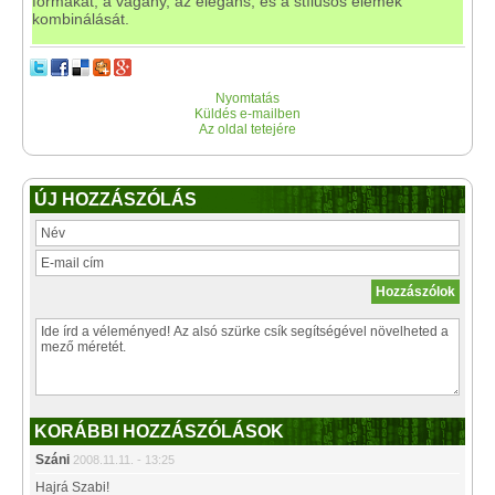
formákat, a vagány, az elegáns, és a stílusos elemek
kombinálását.
Nyomtatás
Küldés e-mailben
Az oldal tetejére
ÚJ HOZZÁSZÓLÁS
KORÁBBI HOZZÁSZÓLÁSOK
Száni
2008.11.11. - 13:25
Hajrá Szabi!