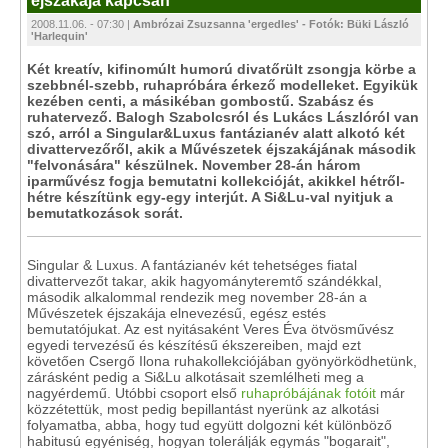
éjszakája kapcsán
2008.11.06. - 07:30 |
Ambrózai Zsuzsanna 'ergedles' - Fotók: Büki László
'Harlequin'
Két kreatív, kifinomúlt humorú divatőrült zsongja körbe a
szebbnél-szebb, ruhapróbára érkező modelleket. Egyikük
kezében centi, a másikéban gombostű. Szabász és
ruhatervező. Balogh Szabolcsról és Lukács Lászlóról van
szó, arról a Singular&Luxus fantázianév alatt alkotó két
divattervezőről, akik a Művészetek éjszakájának második
"felvonására" készülnek. November 28-án három
iparművész fogja bemutatni kollekcióját, akikkel hétről-
hétre készítünk egy-egy interjút. A Si&Lu-val nyitjuk a
bemutatkozások sorát.
Singular & Luxus. A fantázianév két tehetséges fiatal
divattervezőt takar, akik hagyományteremtő szándékkal,
második alkalommal rendezik meg november 28-án a
Művészetek éjszakája elnevezésű, egész estés
bemutatójukat. Az est nyitásaként Veres Éva ötvösművész
egyedi tervezésű és készítésű ékszereiben, majd ezt
követően Csergő Ilona ruhakollekciójában gyönyörködhetünk,
zárásként pedig a Si&Lu alkotásait szemlélheti meg a
nagyérdemű. Utóbbi csoport első
ruhapróbájának fotóit
már
közzétettük, most pedig bepillantást nyerünk az alkotási
folyamatba, abba, hogy tud együtt dolgozni két különböző
habitusú egyéniség, hogyan tolerálják egymás "bogarait",