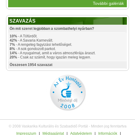
További galériák
SZAVAZÁS
Ön mit szeret legjobban a szombathelyi nyárban?
10%
- A Tófürdőt.
42%
- A Savaria Karnevált.
7%
- A rengeteg fagyizási lehetőséget.
8%
- A sok gondozott parkot.
14%
- A nyugalmat, amit a város atmoszférája áraszt.
20%
- Csak az számít, hogy igazán meleg legyen.
Összesen 1954 szavazat
© 2008 Vaskarika Kulturális és Szabadidő Portál - Minden jog fenntartva
Impresszum
|
Médiaajánlat
|
Adatvédelem
|
Információk
|