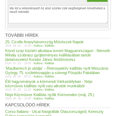
TOVÁBBI HÍREK
25. Cicelle Aranyháromszög Művészeti Napok
2026. 08. 03. - 15:00 -
Kultúra
/
Kiállítás
Közel száz köztéri alkotása ismert Magyarországon - Németh
Mihály szobrász gyűjteményes kiállításában tartott
tárlatvezetést Kondor János festőművész
2026. 07. 10. - 18:00 -
Kultúra
/
Kiállítás
'Maulbertsch jó utódja' – Retrospektív kiállítás nyílt Mészáros
György 75. születésnapján a sümegi Püspöki Palotában
2026. 06. 03. - 00:10 -
Kultúra
/
Kiállítás
Élő hagyományok a körmendi Várkastélyban - Népi
kézműves kiállítás nyílt vasi alkotók munkáiból
2026. 05. 29. - 21:15 -
Kultúra
/
Kiállítás
Népi Kézműves Kiállítás nyílik Körmenden (máj. 29.)
2026. 05. 28. - 16:00 -
Kultúra
/
Kiállítás
KAPCSOLÓDÓ HÍREK
Corso Italiano - Utcai fotográfiák Olaszországról, Kereszty
Gábor kameráján keresztül