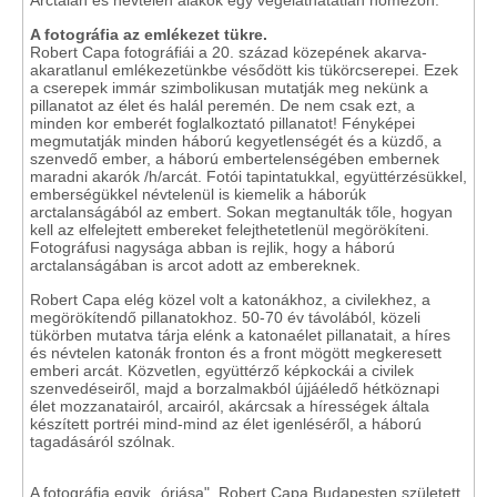
Arctalan és névtelen alakok egy végeláthatatlan hómezőn.
A fotográfia az emlékezet tükre.
Robert Capa fotográfiái a 20. század közepének akarva-
akaratlanul emlékezetünkbe vésődött kis tükörcserepei. Ezek
a cserepek immár szimbolikusan mutatják meg nekünk a
pillanatot az élet és halál peremén. De nem csak ezt, a
minden kor emberét foglalkoztató pillanatot! Fényképei
megmutatják minden háború kegyetlenségét és a küzdő, a
szenvedő ember, a háború embertelenségében embernek
maradni akarók /h/arcát. Fotói tapintatukkal, együttérzésükkel,
emberségükkel névtelenül is kiemelik a háborúk
arctalanságából az embert. Sokan megtanulták tőle, hogyan
kell az elfelejtett embereket felejthetetlenül megörökíteni.
Fotográfusi nagysága abban is rejlik, hogy a háború
arctalanságában is arcot adott az embereknek.
Robert Capa elég közel volt a katonákhoz, a civilekhez, a
megörökítendő pillanatokhoz. 50-70 év távolából, közeli
tükörben mutatva tárja elénk a katonaélet pillanatait, a híres
és névtelen katonák fronton és a front mögött megkeresett
emberi arcát. Közvetlen, együttérző képkockái a civilek
szenvedéseiről, majd a borzalmakból újjáéledő hétköznapi
élet mozzanatairól, arcairól, akárcsak a hírességek általa
készített portréi mind-mind az élet igenléséről, a háború
tagadásáról szólnak.
A fotográfia egyik „óriása", Robert Capa Budapesten született