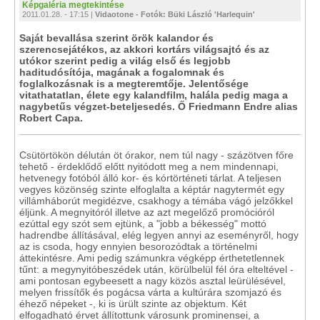
Képgaléria megtekintése
2011.01.28. - 17:15 |
Vidaotone - Fotók: Büki László 'Harlequin'
Saját bevallása szerint örök kalandor és
szerencsejátékos, az akkori kortárs világsajtó és az
utókor szerint pedig a világ első és legjobb
haditudósítója, magának a fogalomnak és
foglalkozásnak is a megteremtője. Jelentősége
vitathatatlan, élete egy kalandfilm, halála pedig maga a
nagybetűs végzet-beteljesedés. Ő Friedmann Endre alias
Robert Capa.
Csütörtökön délután öt órakor, nem túl nagy - százötven főre
tehető - érdeklődő előtt nyitódott meg a nem mindennapi,
hetvenegy fotóból álló kor- és kórtörténeti tárlat. A teljesen
vegyes közönség szinte elfoglalta a képtár nagytermét egy
villámháborút megidézve, csakhogy a témába vágó jelzőkkel
éljünk. A megnyitóról illetve az azt megelőző promócióról
ezúttal egy szót sem ejtünk, a "jobb a békesség" mottó
hadrendbe állításával, elég legyen annyi az eseményről, hogy
az is csoda, hogy ennyien besorozódtak a történelmi
áttekintésre. Ami pedig számunkra végképp érthetetlennek
tűnt: a megynyitóbeszédek után, körülbelül fél óra elteltével -
ami pontosan egybeesett a nagy közös asztal leürülésével,
melyen frissítők és pogácsa várta a kultúrára szomjazó és
éhező népeket -, ki is ürült szinte az objektum. Két
elfogadható érvet állítottunk városunk prominensei, a