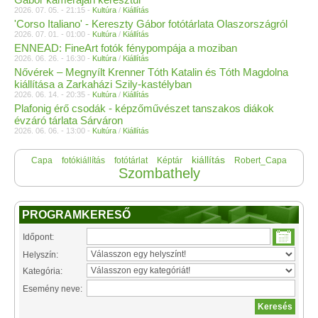
2026. 07. 05. - 21:15 -
Kultúra
/
Kiállítás
'Corso Italiano' - Kereszty Gábor fotótárlata Olaszországról
2026. 07. 01. - 01:00 -
Kultúra
/
Kiállítás
ENNEAD: FineArt fotók fénypompája a moziban
2026. 06. 26. - 16:30 -
Kultúra
/
Kiállítás
Nővérek – Megnyílt Krenner Tóth Katalin és Tóth Magdolna
kiállítása a Zarkaházi Szily-kastélyban
2026. 06. 14. - 20:35 -
Kultúra
/
Kiállítás
Plafonig érő csodák - képzőművészet tanszakos diákok
évzáró tárlata Sárváron
2026. 06. 06. - 13:00 -
Kultúra
/
Kiállítás
kiállítás
Capa
fotókiállítás
fotótárlat
Képtár
Robert_Capa
Szombathely
PROGRAMKERESŐ
Időpont:
Helyszín:
Kategória:
Esemény neve: