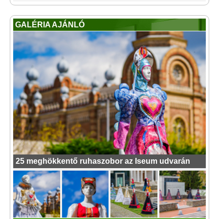
GALÉRIA AJÁNLÓ
25 meghökkentő ruhaszobor az Iseum udvarán