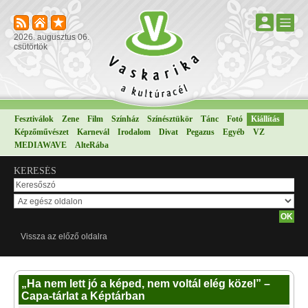
2026. augusztus 06.
csütörtök
Fesztiválok
Zene
Film
Színház
Színésztükör
Tánc
Fotó
Kiállítás
Képzőművészet
Karnevál
Irodalom
Divat
Pegazus
Egyéb
VZ
MEDIAWAVE
AlteRába
KERESÉS
Vissza az előző oldalra
„Ha nem lett jó a képed, nem voltál elég közel” –
Capa-tárlat a Képtárban