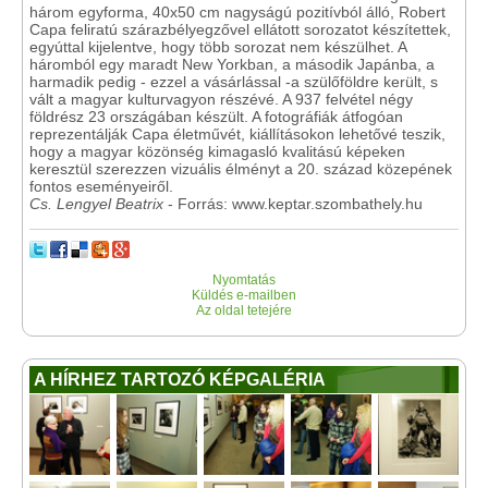
három egyforma, 40x50 cm nagyságú pozitívból álló, Robert
Capa feliratú szárazbélyegzővel ellátott sorozatot készítettek,
egyúttal kijelentve, hogy több sorozat nem készülhet. A
háromból egy maradt New Yorkban, a második Japánba, a
harmadik pedig - ezzel a vásárlással -a szülőföldre került, s
vált a magyar kulturvagyon részévé. A 937 felvétel négy
földrész 23 országában készült. A fotográfiák átfogóan
reprezentálják Capa életművét, kiállításokon lehetővé teszik,
hogy a magyar közönség kimagasló kvalitású képeken
keresztül szerezzen vizuális élményt a 20. század közepének
fontos eseményeiről.
Cs. Lengyel Beatrix
- Forrás: www.keptar.szombathely.hu
Nyomtatás
Küldés e-mailben
Az oldal tetejére
A HÍRHEZ TARTOZÓ KÉPGALÉRIA