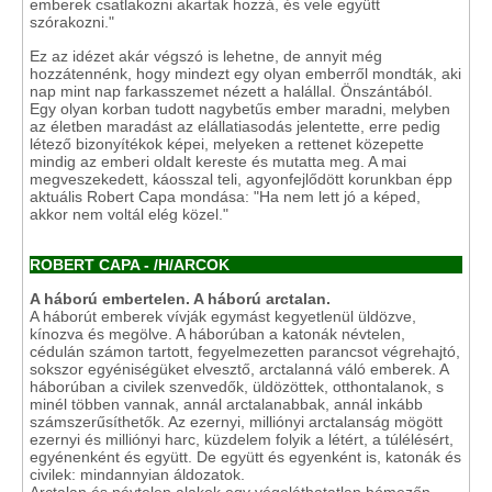
emberek csatlakozni akartak hozzá, és vele együtt
szórakozni."
Ez az idézet akár végszó is lehetne, de annyit még
hozzátennénk, hogy mindezt egy olyan emberről mondták, aki
nap mint nap farkasszemet nézett a halállal. Önszántából.
Egy olyan korban tudott nagybetűs ember maradni, melyben
az életben maradást az elállatiasodás jelentette, erre pedig
létező bizonyítékok képei, melyeken a rettenet közepette
mindig az emberi oldalt kereste és mutatta meg. A mai
megveszekedett, káosszal teli, agyonfejlődött korunkban épp
aktuális Robert Capa mondása: "Ha nem lett jó a képed,
akkor nem voltál elég közel."
ROBERT CAPA -
/H/ARCOK
A háború embertelen. A háború arctalan.
A háborút emberek vívják egymást kegyetlenül üldözve,
kínozva és megölve. A háborúban a katonák névtelen,
cédulán számon tartott, fegyelmezetten parancsot végrehajtó,
sokszor egyéniségüket elvesztő, arctalanná váló emberek. A
háborúban a civilek szenvedők, üldözöttek, otthontalanok, s
minél többen vannak, annál arctalanabbak, annál inkább
számszerűsíthetők. Az ezernyi, milliónyi arctalanság mögött
ezernyi és milliónyi harc, küzdelem folyik a létért, a túlélésért,
egyénenként és együtt. De együtt és egyenként is, katonák és
civilek: mindannyian áldozatok.