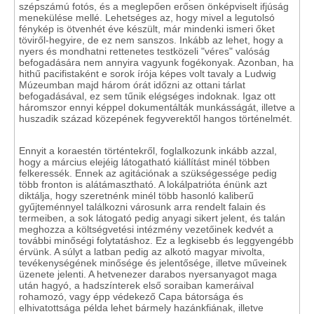
szépszámú fotós, és a meglepően erősen önképviselt ifjúság
menekülése mellé. Lehetséges az, hogy mivel a legutolsó
fénykép is ötvenhét éve készült, már mindenki ismeri őket
töviről-hegyire, de ez nem sanszos. Inkább az lehet, hogy a
nyers és mondhatni rettenetes testközeli "véres" valóság
befogadására nem annyira vagyunk fogékonyak. Azonban, ha
hithű pacifistaként e sorok írója képes volt tavaly a Ludwig
Múzeumban majd három órát időzni az ottani tárlat
befogadásával, ez sem tűnik elégséges indoknak. Igaz ott
háromszor ennyi képpel dokumentálták munkásságát, illetve a
huszadik század közepének fegyverektől hangos történelmét.
Ennyit a koraestén történtekről, foglalkozunk inkább azzal,
hogy a március elejéig látogatható kiállítást minél többen
felkeressék. Ennek az agitációnak a szükségessége pedig
több fronton is alátámasztható. A lokálpatrióta énünk azt
diktálja, hogy szeretnénk minél több hasonló kaliberű
gyűjteménnyel találkozni városunk arra rendelt falain és
termeiben, a sok látogató pedig anyagi sikert jelent, és talán
meghozza a költségvetési intézmény vezetőinek kedvét a
további minőségi folytatáshoz. Ez a legkisebb és leggyengébb
érvünk. A súlyt a latban pedig az alkotó magyar mivolta,
tevékenységének minősége és jelentősége, illetve műveinek
üzenete jelenti. A hetvenezer darabos nyersanyagot maga
után hagyó, a hadszínterek első soraiban kameráival
rohamozó, vagy épp védekező Capa bátorsága és
elhivatottsága példa lehet bármely hazánkfiának, illetve