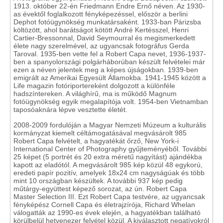
1913. október 22-én Friedmann Endre Ernő néven. Az 1930-
as évektől foglalkozott fényképezéssel, először a berlini
Dephot fotóügynökség munkatársaként. 1933-ban Párizsba
költözött, ahol barátságot kötött André Kertésszel, Henri
Cartier-Bressonnal, David Seymourral és megismerkedett
élete nagy szerelmével, az ugyancsak fotográfus Gerda
Taroval. 1935-ben vette fel a Robert Capa nevet, 1936-1937-
ben a spanyolországi polgárháborúban készült felvételei már
ezen a néven jelentek meg a képes újságokban. 1939-ben
emigrált az Amerikai Egyesült Államokba. 1941-1945 között a
Life magazin fotóriportereként dolgozott a különféle
hadszíntereken. A világhírű, ma is működő Magnum
fotóügynökség egyik megalapítója volt. 1954-ben Vietnamban
taposóaknára lépve vesztette életét.
2008-2009 fordulóján a Magyar Nemzeti Múzeum a kulturális
kormányzat kiemelt céltámogatásával megvásárolt 985
Robert Capa felvételt, a hagyatékát őrző, New York-i
International Center of Photography gyűjteményéből. További
25 képet (5 portrét és 20 extra méretű nagyítást) ajándékba
kapott az eladótól. A megvásárolt 985 kép közül 48 egykorú,
eredeti papír pozitív, amelyek 18x24 cm nagyságúak és több
mint 10 országban készültek. A további 937 kép pedig
műtárgy-együttest képező sorozat, az ún. Robert Capa
Master Selection III. Ezt Robert Capa testvére, az ugyancsak
fényképész Cornell Capa és életrajzírója, Richard Whelan
válogatták az 1990-es évek elején, a hagyatékban található
körülbelül hetvenezer felvétel közül. A kiválasztott negatívokról