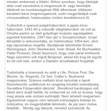
minden embernek a földön. Ahhoz azonban, hogy életútját
akár csak zanzásítva is megosszuk itt, vagy kiemeljük
életének és munkásságának főbb állomásait, többezer
karaktert kéne megmozgatnunk, ezért megpróbáljuk csak
címszavakban, hatásvadász módon bereklámozni őt.
Tudósított a spanyol polgárháborúból, a japán-kínai
háborúból, 1941-től a második világháborúból, ott volt az
Omaha-parton az első golyófogó inváziós egységekkel,
egyedüli fotósként, 1947-ben járt a Szovjetúnióban, Izrael
létrejöttét is dokumentálta, és Indokínában 1954-ben, ahol
egy taposóakna megölte. Barátjának tekinthette Ernest
Hemingwayt, John Steinbecket, Irwin Shawt, Art Buchwaldot,
Pablo Picassot, David Seymourt, hogy csak párat említsünk.
Nagy szerelme volt Ingrid Bergman, akivel két évig élt együtt,
és ott volt vele, amikor a Diadalív árnyékábant forgatták.
Tudósította a tizennyolc év alatt a Life, Picture Post, Die
Woche, Vu, Regards, Ce Soir, Collier's, Illustrared
magazinokat. Számos méltatói közé tartoztak e lapok
főszerkesztői, politikusok és rengeteg közéleti személyiség.
Geraldine Fitzgeraldot idézzük: „Rendkívül barátságos volt,
belső derű áradt belőle. Az embernek az volt az érzése, hogy
meg akarja vele osztani eufóriáját. Nem lehetett megsérteni.
Egyeseknek nagyon nem tetszett extravagáns külseje és
önbizalma, és megpróbálták letorkolni, de pár perc múlva
feladták... Mindig úgy látszott, remekül szórakozik. Az