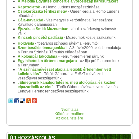
A Melódia Együttes koncertje a vörösiszap károsultakért
Kapcsolatok
- a Homo Ludens mozgásszínháza
Csipkerózsika férjhez megy
- Queen-orgia a Homo Ludens
előadásán
Gála-kavalkád
- Vas megyei sikertörténet a Reneszánsz
Kavalkád gálaműsorán
Éjszaka a Smidt Múzeumban
- ahol a szürkeség színessé
válik
Kincsek pincétől padlásig
- Múzeumok közt éjszakáztunk
Holdviola
- "betyáros színpadi játék" a Ferrumtól
Szembesülés önmagunkkal
- A 3nővér2009.cz ősbemutatója
a Ferrum Színházi Társulás előadásában
A kolompár lakodalma
- Ferrum-premieren jártunk
Egy hihetetlen történet margójára
- az Ilja próféta premiere
a Ferrumban
"A színházművészet alapja a legjobb értelemben vett
kollektivitás"
- Török Gáborral, a FeSzT művészeti
vezetőjével beszélgettünk
„Elmegyünk kanálgörbítésre, meg ufológiára, és közben
elpazarlódik az élet"
- Török Gábor művészeti vezetővel és
Lengyel Ferenc rendezővel beszélgettünk
Nyomtatás
Küldés e-mailben
Az oldal tetejére
ÚJ HOZZÁSZÓLÁS