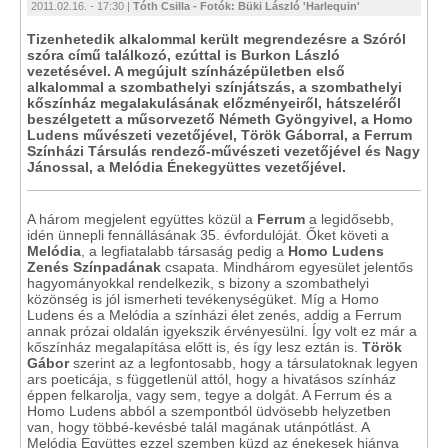
2011.02.16. - 17:30 |
Tóth Csilla - Fotók: Büki László 'Harlequin'
Tizenhetedik alkalommal került megrendezésre a Szóról
szóra című találkozó, ezúttal is Burkon László
vezetésével. A megújult színházépületben első
alkalommal a szombathelyi színjátszás, a szombathelyi
kőszínház megalakulásának előzményeiről, hátszeléről
beszélgetett a műsorvezető Németh Gyöngyivel, a Homo
Ludens művészeti vezetőjével, Török Gáborral, a Ferrum
Színházi Társulás rendező-művészeti vezetőjével és Nagy
Jánossal, a Melódia Énekegyüttes vezetőjével.
A három megjelent együttes közül a
Ferrum
a legidősebb,
idén ünnepli fennállásának 35. évfordulóját. Őket követi a
Melódia
, a legfiatalabb társaság pedig a
Homo Ludens
Zenés Színpadának
csapata. Mindhárom egyesület jelentős
hagyományokkal rendelkezik, s bizony a szombathelyi
közönség is jól ismerheti tevékenységüket. Míg a Homo
Ludens és a Melódia a színházi élet zenés, addig a Ferrum
annak prózai oldalán igyekszik érvényesülni. Így volt ez már a
kőszínház megalapítása előtt is, és így lesz eztán is.
Török
Gábor
szerint az a legfontosabb, hogy a társulatoknak legyen
ars poeticája, s függetlenül attól, hogy a hivatásos színház
éppen felkarolja, vagy sem, tegye a dolgát. A Ferrum és a
Homo Ludens abból a szempontból üdvösebb helyzetben
van, hogy többé-kevésbé talál magának utánpótlást. A
Melódia Együttes ezzel szemben küzd az énekesek hiánya