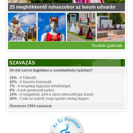
25 meghökkentő ruhaszobor az Iseum udvarán
További galériák
SZAVAZÁS
Ön mit szeret legjobban a szombathelyi nyárban?
10%
- A Tófürdőt.
42%
- A Savaria Karnevált.
7%
- A rengeteg fagyizási lehetőséget.
8%
- A sok gondozott parkot.
14%
- A nyugalmat, amit a város atmoszférája áraszt.
20%
- Csak az számít, hogy igazán meleg legyen.
Összesen 1954 szavazat