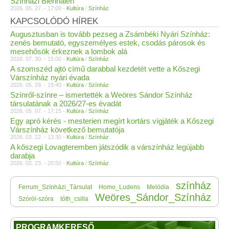
Színházi Biennálén
2026. 05. 27. - 17:00 -
Kultúra
/
Színház
KAPCSOLÓDÓ HÍREK
Augusztusban is tovább pezseg a Zsámbéki Nyári Színház:
zenés bemutató, egyszemélyes estek, csodás párosok és
mesehősök érkeznek a lombok alá
2026. 07. 30. - 15:00 -
Kultúra
/
Színház
A szomszéd ajtó című darabbal kezdetét vette a Kőszegi
Várszínház nyári évada
2026. 05. 29. - 19:40 -
Kultúra
/
Színház
Színről-színre – ismertették a Weöres Sándor Színház
társulatának a 2026/27-es évadát
2026. 05. 07. - 17:15 -
Kultúra
/
Színház
Egy apró kérés - mesterien megírt kortárs vígjáték a Kőszegi
Várszínház következő bemutatója
2026. 03. 22. - 13:30 -
Kultúra
/
Színház
A kőszegi Lovagteremben játszódik a várszínház legújabb
darabja
2026. 02. 23. - 20:50 -
Kultúra
/
Színház
színház
Ferrum_Színházi_Társulat
Homo_Ludens
Melódia
Weöres_Sándor_Színház
Szóról-szóra
tóth_csilla
PROGRAMKERESŐ