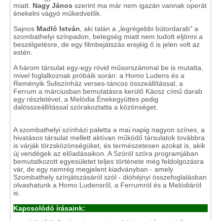
miatt.
Nagy János
szerint ma már nem igazán vannak operát
énekelni vágyó műkedvelők.
Sajnos
Madló István
, aki talán a „legrégebbi bútordarab" a
szombathelyi színpadon, betegség miatt nem tudott eljönni a
beszélgetésre, de egy filmbejátszás erejéig ő is jelen volt az
estén.
A három társulat egy-egy rövid műsorszámmal be is mutatta,
mivel foglalkoznak próbáik során: a Homo Ludens és a
Reményik Suliszínház verses-táncos összeállítással, a
Ferrum a márciusban bemutatásra kerülő Káosz című darab
egy részletével, a Melódia Énekegyüttes pedig
dalösszeállítással szórakoztatta a közönséget.
A szombathelyi színházi paletta a mai napig nagyon színes, a
hivatásos társulat mellett aktívan működő társulatok továbbra
is várják törzsközönségüket, és természetesen azokat is, akik
új vendégek az előadásaikon. A Szóról szóra programjában
bemutatkozott egyesületet teljes története még feldolgozásra
vár, de egy nemrég megjelent kiadványban - amely
Szombathely színjátszásáról szól - dióhéjnyi összefoglalásban
olvashatunk a Homo Ludensről, a Ferrumról és a Melódiáról
is.
Kapcsolódó írásaink: