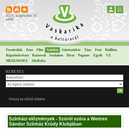
2026. augusztus 10.
hétfő
Fesztiválok
Zene
Film
Színház
Színésztükör
Tánc
Fotó
Kiállítás
Képzőművészet
Karnevál
Irodalom
Divat
Pegazus
Egyéb
VZ
MEDIAWAVE
AlteRába
KERESÉS
Vissza az előző oldalra
Színházi előzmények - Szóról szóra a Weöres
Sándor Színház Krúdy Klubjában