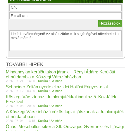
TOVÁBBI HÍREK
Mindannyian kerülőutakon járunk – Rényi Ádám: Kerülőút
című darabja a Kőszegi Várszínházban
2026. 07. 21. - 14:00 -
Kultúra
/
Színház
Schneider Zoltán nyerte el az idei Hollósi Frigyes-díjat
2026. 07. 12. - 03:30 -
Kultúra
/
Színház
Kőszegi Várszínház: Jutalomjátékkal indul az 5. KözJáték
Fesztivál
2026. 07. 08. - 20:00 -
Kultúra
/
Színház
A Kőszegi Várszínház 'örökös tagjai' játszanak a Jutalomjáték
című darabban
2026. 07. 04. - 13:15 -
Kultúra
/
Színház
Óriási Meseboltos siker a XII. Országos Gyermek- és Ifjúsági