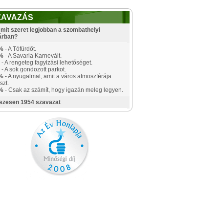
ZAVAZÁS
mit szeret legjobban a szombathelyi
árban?
%
- A Tófürdőt.
%
- A Savaria Karnevált.
- A rengeteg fagyizási lehetőséget.
- A sok gondozott parkot.
%
- A nyugalmat, amit a város atmoszférája
szt.
%
- Csak az számít, hogy igazán meleg legyen.
szesen 1954 szavazat