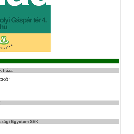
ek háza
UCKÓ"
K
rszági Egyetem SEK