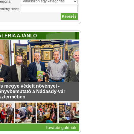
egória:
emény neve:
ALÉRIA AJÁNLÓ
s megye védett növényei -
nyvbemutató a Nádasdy-vár
sztermében
További galériák