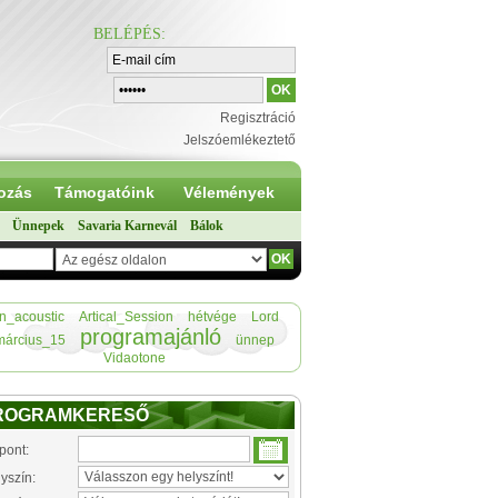
BELÉPÉS
:
Regisztráció
Jelszóemlékeztető
ozás
Támogatóink
Vélemények
Ünnepek
Savaria Karnevál
Bálok
n_acoustic
Artical_Session
hétvége
Lord
programajánló
március_15
ünnep
Vidaotone
ROGRAMKERESŐ
pont:
yszín: