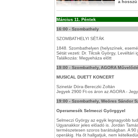
a hosszú
Március 11. Péntek
16:00 - Szombathely
SZOMBATHELYI SÉTÁK
1848. Szombathelyen (helyszínek, esem
Sétát vezeti: Dr. Tilcsik György, Le­véltári 
Találkozás: Megyeháza előtt
19:00 - Szombathely, AGORA Művelődé
MUSICAL DUETT KONCERT
Szinetár Dóra-Bereczki Zoltán
Jegyek 2900 Ft-os áron az AGORA - Jegyi
19:00 - Szombathely, Weöres Sándor S
Operamesék Selmeczi Györggyel
Selmeczi György az egyik legnagyobb tud
Ugyanakkor jeles előadó is. Jordán Tamá
természetesen szoros barátságban. A 90 p
operákig. Ha őt hallgatjuk, nem kételkedü