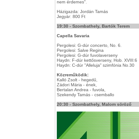
nem érdemes".
Házigazda: Jordán Tamás
Jegyár: 800 Ft
19:30 - Szombathely, Bartók Terem
Capella Savaria
Pergolesi: G-dúr concerto, No. 6.
Pergolesi: Salve Regina
Pergolesi: G-dúr fuvolaverseny
Haydn: F-dúr kettősverseny, Hob. XVIII:6
Haydn: C-dúr "Alleluja" szimfónia No.30
Közreműködik:
Kalló Zsolt - hegedű,
Zádori Mária - ének,
Bertalan Andrea - fuvola,
Szekendy Tamás - csemballo
20:30 - Szombathely, Malom söröző