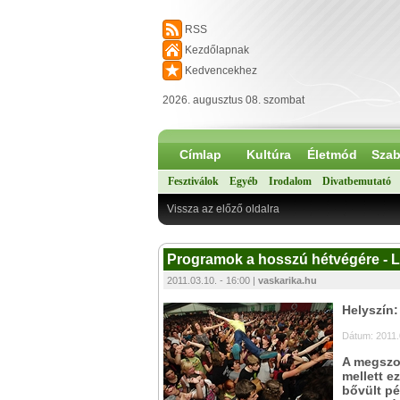
RSS
Kezdőlapnak
Kedvencekhez
2026. augusztus 08. szombat
Címlap
Kultúra
Életmód
Szab
Fesztiválok
Egyéb
Irodalom
Divatbemutató
Vissza az előző oldalra
Programok a hosszú hétvégére - Lo
2011.03.10. - 16:00 |
vaskarika.hu
Helyszín
Dátum: 2011.
A megszok
mellett e
bővült pé