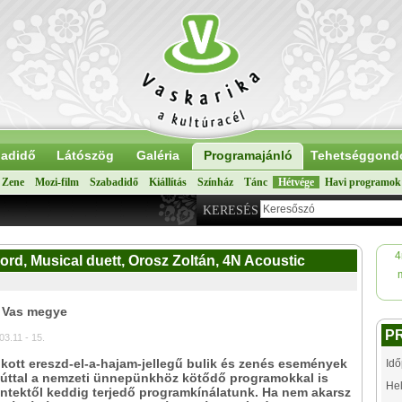
adidő
Látószög
Galéria
Programajánló
Tehetséggond
Zene
Mozi-film
Szabadidő
Kiállítás
Színház
Tánc
Hétvége
Havi programok
KERESÉS
4
rd, Musical duett, Orosz Zoltán, 4N Acoustic
: Vas megye
P
03.11 - 15.
ott ereszd-el-a-hajam-jellegű bulik és zenés események
Idő
zúttal a nemzeti ünnepünkhöz kötődő programokkal is
Hel
ntektől keddig terjedő programkínálatunk. Ha nem akarsz