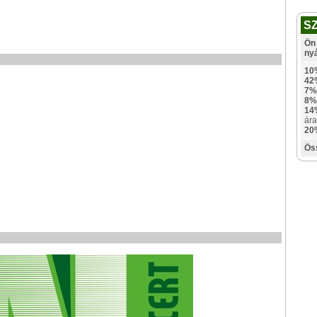
S
Ön 
ny
10
42
7%
8%
14
ára
20
Ös