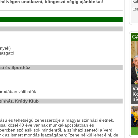
 hétvégén unatkozni, böngészd végig ajánlónkat!
Kat
Es
G
ények)
igazgató
si és Sportház
Va
rodában válthatók.
Kö
dí
zínház, Krúdy Klub
ású és tehetségű zeneszerzője a magyar színházi életnek.
ssal közel 40 éve vannak munkakapcsolatban és
ercben szó esik sok mindenről, a színházi zenétől a Verdi
nk az ismert mondás igazságában: "zene nélkül lehet élni, de