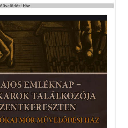
r Művelődési Ház