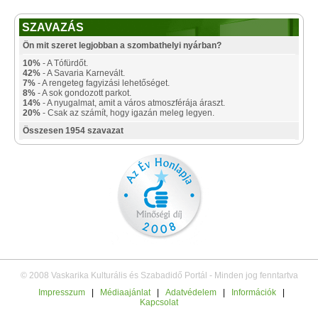
SZAVAZÁS
Ön mit szeret legjobban a szombathelyi nyárban?
10%
- A Tófürdőt.
42%
- A Savaria Karnevált.
7%
- A rengeteg fagyizási lehetőséget.
8%
- A sok gondozott parkot.
14%
- A nyugalmat, amit a város atmoszférája áraszt.
20%
- Csak az számít, hogy igazán meleg legyen.
Összesen 1954 szavazat
© 2008 Vaskarika Kulturális és Szabadidő Portál - Minden jog fenntartva
Impresszum
|
Médiaajánlat
|
Adatvédelem
|
Információk
|
Kapcsolat