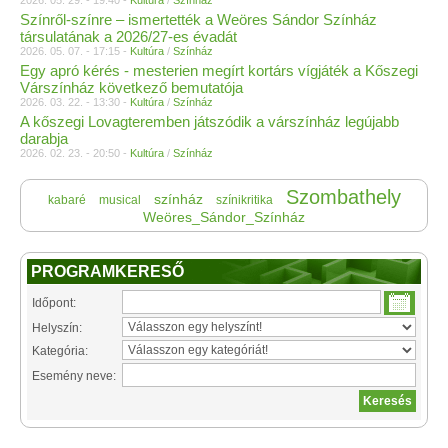
2026. 05. 29. - 19:40 -
Kultúra
/
Színház
Színről-színre – ismertették a Weöres Sándor Színház
társulatának a 2026/27-es évadát
2026. 05. 07. - 17:15 -
Kultúra
/
Színház
Egy apró kérés - mesterien megírt kortárs vígjáték a Kőszegi
Várszínház következő bemutatója
2026. 03. 22. - 13:30 -
Kultúra
/
Színház
A kőszegi Lovagteremben játszódik a várszínház legújabb
darabja
2026. 02. 23. - 20:50 -
Kultúra
/
Színház
Szombathely
színház
kabaré
musical
színikritika
Weöres_Sándor_Színház
PROGRAMKERESŐ
Időpont:
Helyszín:
Kategória:
Esemény neve: