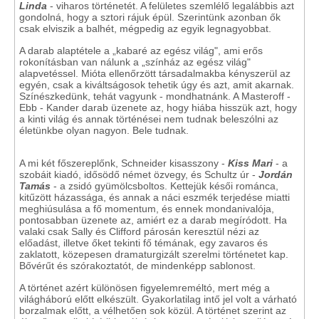
Linda
- viharos történetét. A felületes szemlélő legalábbis azt
gondolná, hogy a sztori rájuk épül. Szerintünk azonban ők
csak elviszik a balhét, mégpedig az egyik legnagyobbat.
A darab alaptétele a „kabaré az egész világ", ami erős
rokonításban van nálunk a „színház az egész világ"
alapvetéssel. Mióta ellenőrzött társadalmakba kényszerül az
egyén, csak a kiváltságosok tehetik úgy és azt, amit akarnak.
Színészkedünk, tehát vagyunk - mondhatnánk. A Masteroff -
Ebb - Kander darab üzenete az, hogy hiába hisszük azt, hogy
a kinti világ és annak történései nem tudnak beleszólni az
életünkbe olyan nagyon. Bele tudnak.
A mi két főszereplőnk, Schneider kisasszony -
Kiss Mari
- a
szobáit kiadó, idősödő német özvegy, és Schultz úr -
Jordán
Tamás
- a zsidó gyümölcsboltos. Kettejük késői románca,
kitűzött házassága, és annak a náci eszmék terjedése miatti
meghiúsulása a fő momentum, és ennek mondanivalója,
pontosabban üzenete az, amiért ez a darab megíródott. Ha
valaki csak Sally és Clifford párosán keresztül nézi az
előadást, illetve őket tekinti fő témának, egy zavaros és
zaklatott, közepesen dramaturgizált szerelmi történetet kap.
Bővérűt és szórakoztatót, de mindenképp sablonost.
A történet azért különösen figyelemreméltó, mert még a
világháború előtt elkészült. Gyakorlatilag intő jel volt a várható
borzalmak előtt, a vélhetően sok közül. A történet szerint az