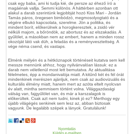
csak egy baba, ami ki tudja kié, de persze az éhező író a
magáénak vallja. Semmi különös. A háttérben azonban ott
alakul a darab szerintünk legjobbját hozó Kiss Mari - Jordán
Tamás páros, öregesen bimbódzó, megmosolyogtató és a
végére elbukó kapcsolata, szerelme. Jön a politika, és
mindent borít, előkerülnek a horogkeresztek, a zsidó vér
nélküli majom, a bőröndök, az abortusz és az elszakadás. A
gyűlölet, a másokban nem az embert, hanem a minden rossz
okozóját látó vak düh, a feladás és a reményvesztettség. A
vége néma csend, és vastaps.
Elménk mélyén és a hétköznapok történéseit kutatva sem kell
messze mennünk ahhoz, hogy nyilvánvalóan lássuk: ez a
darab nem véletlenül most lett bemutatva. Az aktualitása
félelmetes, épp a mondanivalója miatt. A kitűnő két és fél órát
mindenkinek merészen ajánljuk, nem csak az audiovizuális és
kulturális élmény miatt, hanem mert az azóta eltelt nyolcvan
év alatt, mintha semmisem történt volna. Világgazdasági
válság van, fajgyűlölet van, és már a karszalagok is
előkerültek. Csak azt nem tudni, kinek jó ez? Merthogy egy
újabb világégés senkinek sem lesz az, abban biztosak
vagyunk. De legalább szépek a lányok. Gratulálunk!
Nyomtatás
Küldés e-mailben