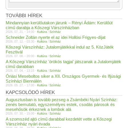
TOVÁBBI HÍREK
Mindannyian kerülőutakon járunk – Rényi Ádám: Kerülőút
című darabja a Kőszegi Várszínházban
2026. 07. 21. - 14:00 -
Kultúra
/
Színház
Schneider Zoltán nyerte el az idei Hollósi Frigyes-díjat
2026. 07. 12. - 03:30 -
Kultúra
/
Színház
Kőszegi Várszínház: Jutalomjátékkal indul az 5. KözJáték
Fesztivál
2026. 07. 08. - 20:00 -
Kultúra
/
Színház
A Kőszegi Várszínház 'örökös tagjai' játszanak a Jutalomjáték
című darabban
2026. 07. 04. - 13:15 -
Kultúra
/
Színház
Óriási Meseboltos siker a XII. Országos Gyermek- és Ifjúsági
Színházi Biennálén
2026. 05. 27. - 17:00 -
Kultúra
/
Színház
KAPCSOLÓDÓ HÍREK
Augusztusban is tovább pezseg a Zsámbéki Nyári Színház:
zenés bemutató, egyszemélyes estek, csodás párosok és
mesehősök érkeznek a lombok alá
2026. 07. 30. - 15:00 -
Kultúra
/
Színház
A szomszéd ajtó című darabbal kezdetét vette a Kőszegi
Várszínház nyári évada