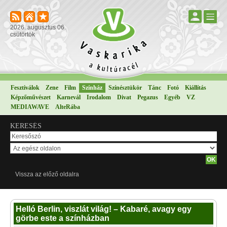
2026. augusztus 06.
csütörtök
Fesztiválok
Zene
Film
Színház
Színésztükör
Tánc
Fotó
Kiállítás
Képzőművészet
Karnevál
Irodalom
Divat
Pegazus
Egyéb
VZ
MEDIAWAVE
AlteRába
KERESÉS
Vissza az előző oldalra
Helló Berlin, viszlát világ! – Kabaré, avagy egy
görbe este a színházban