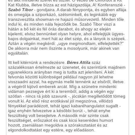
és akit mindenki szeret és tisztel. Ő vezeti be Cliffordot a Kit
Kat Klubba, illetve bízza az est házigazdája, A! Konferanszié -
Szabó Tibor
- gondjaira. A darab fénypontja, és egyben alfája
és omegája a sziporkázó, szétsminkelt, és leginkább egy
transzvesztita showman-re hajazó műsorvezető. Minden tőle
indul ki, és minden nála fejeződik be. Szabó Tibor viszi a
hátán a bő két és fél órás darabot, és ahogy az elején
kijelenti, elvisz bennünket olyan helyre, ahol elfelejtjük ügyes-
bajos dolgainkat, mert hát az élet szép, és a lányok is szépek.
Aztán a végén megkérdi: „ugye megmondtam, elfelejtették?"
De akkorra már nem őszinte a mosolyunk, már akinek van
egyáltalán.
Itt kell kitérnünk a rendezésre.
Béres Attila
száz
százalékosan értelmezte az üzenetet, és szerintünk majdnem
ugyanekkora arányban meg is tudta azt jeleníteni. A két
felvonás közötti különbséget például nagyon jól lehetne
visszaadni azzal, ha egymás mellé tennénk az elsőről, illetve
a végéről kijövő emberek arcát. Míg a szünetre mindenki
vidáman pezsegve ért ki a teremből, addig a végén egy
szótlan - nincs rá jobb szavunk -, jócskán megilletődött tömeg
vonult ki. Az első rész erotikával jól megszórva, villódzó
fényekkel parádézott, tehát igazi kabaréhangulatot sugallt -
igaz enyhén felvezetve a későbbi borút -, tehát enyhe
feszültség volt besejtetve. A második már szinte csak
feszültséget, erőszakot és csak kicsi keserédes humort
hozott, zseniálisan megoldva a szórakoztatást és az
elgondolkodtatást egy estére, egy előadáson.