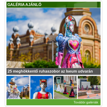
GALÉRIA AJÁNLÓ
25 meghökkentő ruhaszobor az Iseum udvarán
További galériák