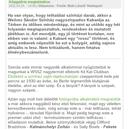
Képgaléria megtekintése
2011.03.24. - 14:40 |
Vidaotone - Fotók: Büki László 'Harlequin'
Ha van olyan, hogy telitalálat színházi darab, akkor a
Weöres Sándor Színház nagyszínpados Kabaréja az.
Térben és időben mindenképp, és mint az utóbbi egy hét
folyamán megtapasztaltuk, rendezésben és mutatott
játékban is. Azt mondják, egy jó történet kortalan, nos
ebben van is valami: a Kabaré egy “rossz” történet, és
amíg emberek népesítik be ezt a bolygót, addig sajnos
aktuális is lesz. Nem kritizálunk, hanem firtatva
élménybeszámolunk.
Szerda este immár negyedik alkalommal nyűgöztettük le
magunkat a WSSZ nagytermét elbitorló Kit Kat Clubban.
Elsőként a színház sajtó-tájékoztatóján
cseppentünk bele pár
percre az 1930-as évbe, és Berlin legmenőbb klubjának
életébe, ahol az élet szép. És a lányok? A lányok is szépek,
nagyon szépek...
Aztán egy múlt heti délelőtti
fotóspróba alkalmából megnéztük
a már akkora nagyjából kész első felvonást, majd egy véletlen
keresztbeverés okán, még aznap este a - már teltházas, tehát
nyilvános -, társulati főpróbát is. Majd pedig tegnap este a
premier utáni első - természetesen szintén teltházas -
előadáson mulattuk, illetve szörnyülködtük végig Clifford
Bradshow -
Kálmánchelyi Zoltán
- és Sally Bowls -
Fekete