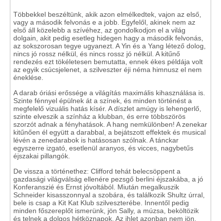
Többekkel beszéltünk, akik azon elmélkedtek, vajon az első,
vagy a második felvonás e a jobb. Egyfelől, akinek nem az
első áll közelebb a szívéhez, az gondolkodjon el a világ
dolgain, akit pedig esetleg hidegen hagy a második felvonás,
az sokszorosan tegye ugyanezt. A Yin és a Yang létező dolog,
nincs jó rossz nélkül, és nincs rossz jó nélkül. A kitűnő
rendezés ezt tökéletesen bemutatta, ennek ékes példája volt
az egyik csúcsjelenet, a szilveszter éji néma himnusz el nem
éneklése.
A darab óriási erőssége a világítás maximális kihasználása is.
Szinte fénnyel épülnek át a színek, és minden történést a
megfelelő vizuális hatás kísér. A díszlet amúgy is lehengerlő,
szinte elveszik a színház a klubban, és erre többszörös
szorzót adnak a fényhatások. A hang nemkülönben! A zenekar
kitűnően él együtt a darabbal, a bejátszott effektek és musical
lévén a zenedarabok is hatásosan szólnak. A tánckar
egyszerre izgató, esetlenül aranyos, és vicces, nagybetűs
éjszakai pillangók.
De vissza a történethez: Clifford tehát belecsöppent a
gazdasági világválság ellenére pezsgő berlini éjszakába, a jó
Konferanszié és Ernst jóvoltából. Miután megalkuszik
Schneider kisasszonnyal a szobára, és találkozik Shultz úrral,
bele is csap a Kit Kat Klub szilveszterébe. Innentől pedig
minden főszereplőt ismerünk, jön Sally, a múzsa, beköltözik
és telnek a dolgos hétköznapok. Az ihlet azonban nem jön,