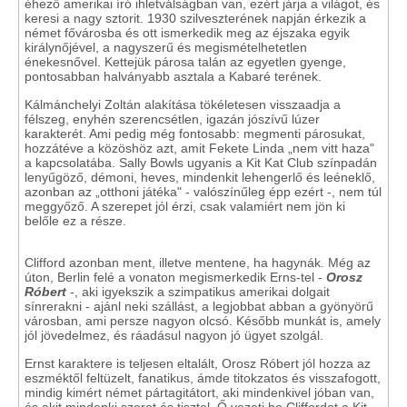
éhező amerikai író ihletválságban van, ezért járja a világot, és
keresi a nagy sztorit. 1930 szilveszterének napján érkezik a
német fővárosba és ott ismerkedik meg az éjszaka egyik
királynőjével, a nagyszerű és megismételhetetlen
énekesnővel. Kettejük párosa talán az egyetlen gyenge,
pontosabban halványabb asztala a Kabaré terének.
Kálmánchelyi Zoltán alakítása tökéletesen visszaadja a
félszeg, enyhén szerencsétlen, igazán jószívű lúzer
karakterét. Ami pedig még fontosabb: megmenti párosukat,
hozzátéve a közöshöz azt, amit Fekete Linda „nem vitt haza"
a kapcsolatába. Sally Bowls ugyanis a Kit Kat Club színpadán
lenyűgöző, démoni, heves, mindenkit lehengerlő és leéneklő,
azonban az „otthoni játéka" - valószínűleg épp ezért -, nem túl
meggyőző. A szerepet jól érzi, csak valamiért nem jön ki
belőle ez a része.
Clifford azonban ment, illetve mentene, ha hagynák. Még az
úton, Berlin felé a vonaton megismerkedik Erns-tel -
Orosz
Róbert
-, aki igyekszik a szimpatikus amerikai dolgait
sínrerakni - ajánl neki szállást, a legjobbat abban a gyönyörű
városban, ami persze nagyon olcsó. Később munkát is, amely
jól jövedelmez, és ráadásul nagyon jó ügyet szolgál.
Ernst karaktere is teljesen eltalált, Orosz Róbert jól hozza az
eszméktől feltüzelt, fanatikus, ámde titokzatos és visszafogott,
mindig kimért német pártagitátort, aki mindenkivel jóban van,