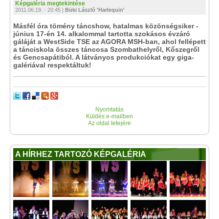
Képgaléria megtekintése
2011.06.19. - 20:45 |
Büki László 'Harlequin'
Másfél óra tömény táncshow, hatalmas közönségsiker -
június 17-én 14. alkalommal tartotta szokásos évzáró
gáláját a WestSide TSE az AGORA MSH-ban, ahol fellépett
a tánciskola összes táncosa Szombathelyről, Kőszegről
és Gencsapátiból. A látványos produkciókat egy giga-
galériával respektáltuk!
Nyomtatás
Küldés e-mailben
Az oldal tetejére
A HÍRHEZ TARTOZÓ KÉPGALÉRIA