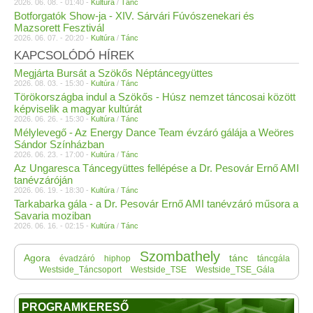
2026. 06. 08. - 01:40 -
Kultúra
/
Tánc
Botforgatók Show-ja - XIV. Sárvári Fúvószenekari és
Mazsorett Fesztivál
2026. 06. 07. - 20:20 -
Kultúra
/
Tánc
KAPCSOLÓDÓ HÍREK
Megjárta Bursát a Szökős Néptáncegyüttes
2026. 08. 03. - 15:30 -
Kultúra
/
Tánc
Törökországba indul a Szökős - Húsz nemzet táncosai között
képviselik a magyar kultúrát
2026. 06. 26. - 15:30 -
Kultúra
/
Tánc
Mélylevegő - Az Energy Dance Team évzáró gálája a Weöres
Sándor Színházban
2026. 06. 23. - 17:00 -
Kultúra
/
Tánc
Az Ungaresca Táncegyüttes fellépése a Dr. Pesovár Ernő AMI
tanévzáróján
2026. 06. 19. - 18:30 -
Kultúra
/
Tánc
Tarkabarka gála - a Dr. Pesovár Ernő AMI tanévzáró műsora a
Savaria moziban
2026. 06. 16. - 02:15 -
Kultúra
/
Tánc
Szombathely
Agora
tánc
évadzáró
hiphop
táncgála
Westside_Táncsoport
Westside_TSE
Westside_TSE_Gála
PROGRAMKERESŐ