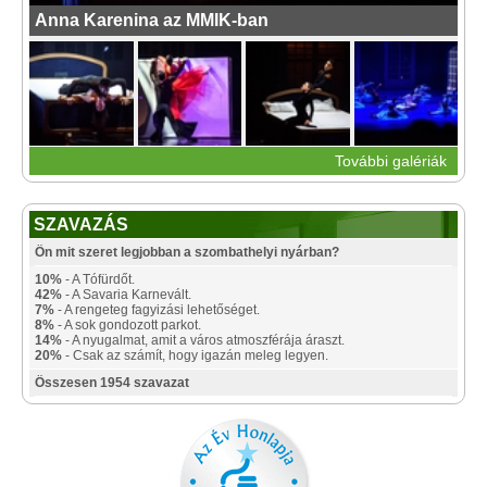
Anna Karenina az MMIK-ban
További galériák
SZAVAZÁS
Ön mit szeret legjobban a szombathelyi nyárban?
10%
- A Tófürdőt.
42%
- A Savaria Karnevált.
7%
- A rengeteg fagyizási lehetőséget.
8%
- A sok gondozott parkot.
14%
- A nyugalmat, amit a város atmoszférája áraszt.
20%
- Csak az számít, hogy igazán meleg legyen.
Összesen 1954 szavazat