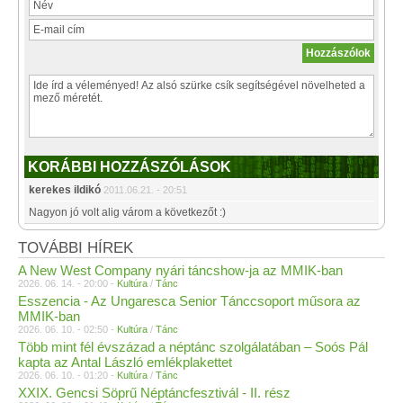
KORÁBBI HOZZÁSZÓLÁSOK
kerekes ildikó
2011.06.21. - 20:51
Nagyon jó volt alig várom a következőt :)
TOVÁBBI HÍREK
A New West Company nyári táncshow-ja az MMIK-ban
2026. 06. 14. - 20:00 -
Kultúra
/
Tánc
Esszencia - Az Ungaresca Senior Tánccsoport műsora az
MMIK-ban
2026. 06. 10. - 02:50 -
Kultúra
/
Tánc
Több mint fél évszázad a néptánc szolgálatában – Soós Pál
kapta az Antal László emlékplakettet
2026. 06. 10. - 01:20 -
Kultúra
/
Tánc
XXIX. Gencsi Söprű Néptáncfesztivál - II. rész