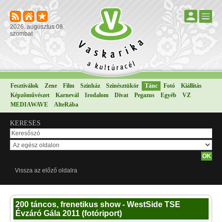
2026. augusztus 08.
szombat
Fesztiválok
Zene
Film
Színház
Színésztükör
Tánc
Fotó
Kiállítás
Képzőművészet
Karnevál
Irodalom
Divat
Pegazus
Egyéb
VZ
MEDIAWAVE
AlteRába
KERESÉS
Vissza az előző oldalra
200 táncos, frenetikus show - WestSide TSE
Évzáró Gála 2011 (fotóriport)