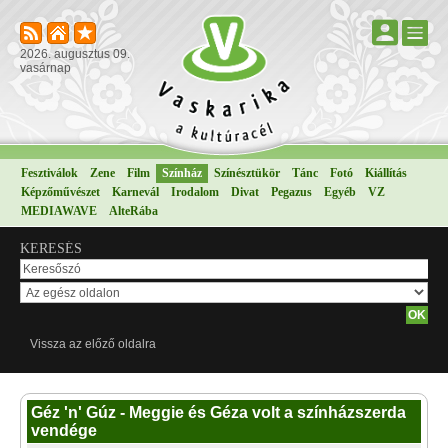
2026. augusztus 09.
vasárnap
Fesztiválok
Zene
Film
Színház
Színésztükör
Tánc
Fotó
Kiállítás
Képzőművészet
Karnevál
Irodalom
Divat
Pegazus
Egyéb
VZ
MEDIAWAVE
AlteRába
KERESÉS
Vissza az előző oldalra
Géz 'n' Gúz - Meggie és Géza volt a színházszerda
vendége