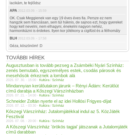
lacikám, te fejlődsz
APA
2012.03.09. - 15:59
OK. Csak Meggienek van egy 19 éves éves fia. Persze ez nem
hangzik sem franciásan, sem túl háknis, de sajnos ezt, hogy gyereket
hogy kell nevelni, nem elhagyni, énekelni nagyon nehéz,
harmonikázni is érdekes. Ilyen kor jótékony a cigifüst és a félhomály
BLH
2012.03.09. - 17:58
Géza, köszönöm! :D
TOVÁBBI HÍREK
Augusztusban is tovább pezseg a Zsámbéki Nyári Színház:
zenés bemutató, egyszemélyes estek, csodás párosok és
mesehősök érkeznek a lombok alá
2026. 07. 30. - 15:00 -
Kultúra
/
Színház
Mindannyian kerülőutakon járunk – Rényi Ádám: Kerülőút
című darabja a Kőszegi Várszínházban
2026. 07. 21. - 14:00 -
Kultúra
/
Színház
Schneider Zoltán nyerte el az idei Hollósi Frigyes-díjat
2026. 07. 12. - 03:30 -
Kultúra
/
Színház
Kőszegi Várszínház: Jutalomjátékkal indul az 5. KözJáték
Fesztivál
2026. 07. 08. - 20:00 -
Kultúra
/
Színház
A Kőszegi Várszínház 'örökös tagjai' játszanak a Jutalomjáték
című darabban