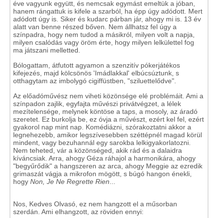
éve vagyunk együtt, és nemcsak egymást emeltük a jóban,
hanem rángattuk is kifele a szarból, ha épp úgy adódott. Mert
adódott úgy is. Siker és kudarc párban jár, ahogy mi is. 13 év
alatt van benne részed bőven. Nem állhatsz fel úgy a
színpadra, hogy nem tudod a másikról, milyen volt a napja,
milyen csalódás vagy öröm érte, hogy milyen lelkülettel fog
ma játszani melletted.
Bólogattam, átfutott agyamon a szenzitív pókerjátékos
kifejezés, majd kölcsönös 'Imádlakkal' elbúcsúztunk, s
otthagytam az imbolygó cigiffüstben, "sziluettelődve".
Az előadóművész nem viheti közönsége elé problémáit. Ami a
színpadon zajlik, egyfajta művészi privátvégzet, a lélek
mezítelensége, melynek köntöse a taps, a mosoly, az áradó
szeretet. Ez burkolja be, ez óvja a művészt, ezért kel fel, ezért
gyakorol nap mint nap. Komédiázni, szórakoztatni akkor a
legnehezebb, amikor legszívesebben széttépnél magad körül
mindent, vagy bezuhannál egy sarokba lelkigyakorlatozni.
Nem teheted, vár a közönséged, akik rád és a dalaidra
kíváncsiak. Arra, ahogy Géza ráhajol a harmonikára, ahogy
"begyűrődik" a hangszeren az arca, ahogy Meggie az ezredik
grimaszát vágja a mikrofon mögött, s búgó hangon énekli,
hogy
Non, Je Ne Regrette Rien
...
Nos, Kedves Olvasó, ez nem hangzott el a műsorban
szerdán. Ami elhangzott, az röviden ennyi: