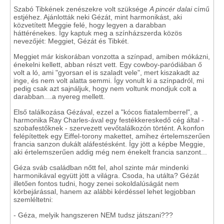
Szabó Tibkének zenészekre volt szüksége
A pincér dalai
című
estjéhez. Ajánlották neki Gézát, mint harmonikást, aki
közvetített Meggie felé, hogy legyen a darabban
háttérénekes. Így kaptuk meg a színházszerda közös
nevezőjét: Meggiet, Gézát és Tibkét.
Meggiet már kiskorában vonzotta a színpad, amiben mókázni,
énekelni kellett, abban részt vett. Egy cowboy-paródiában ő
volt a ló, ami "gyorsan el is szaladt vele", mert kiszakadt az
inge, és nem volt alatta semmi. Így vonult ki a színpadról, mi
pedig csak azt sajnáljuk, hogy nem voltunk mondjuk colt a
darabban....a nyereg mellett.
Első találkozása Gézával, ezzel a "kócos fiatalemberrel", a
harmonika Ray Charles-ával egy festékkereskedő cég által -
szobafestőknek - szervezett vevőtalálkozón történt. A konfon
felépítettek egy Eiffel-torony makettet, amihez értelemszerűen
francia sanzon dukált aláfestésként. Így jött a képbe Meggie,
aki értelemszerűen addig még nem énekelt francia sanzont...
Géza sváb családban nőtt fel, ahol szinte már mindenki
harmonikával együtt jött a világra. Csoda, ha utálta? Gézát
illetően fontos tudni, hogy zenei sokoldalúságát nem
körbejárással, hanem az alábbi kérdéssel lehet legjobban
szemléltetni:
- Géza, melyik hangszeren NEM tudsz játszani???