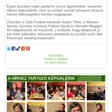
Egyet azonban hadd ajánljunk szíves figyelmükbe: tessenek
eljönni legközelebb, mert az emberi sorsok sohasem olvasva,
hanem átlényegülten kiöntve megkapóak.
(Szerdán a Cafe Freiben kérdezte Szabó Tibke, a Weöres
Sándor Színház művésze Peltzer Gézát és Horváth Meggiet.
Mi hallgatóztunk és fotóztunk, s örültünk, hogy elkaptunk jó
pár intim pillanatot, élvezetes anekdotát és szívből szóló dalt.
Köszönjük mindhármójuknak!)
Nyomtatás
Küldés e-mailben
Az oldal tetejére
A HÍRHEZ TARTOZÓ KÉPGALÉRIA