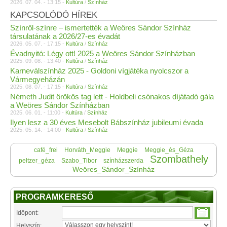
2026. 07. 04. - 13:15 -
Kultúra
/
Színház
KAPCSOLÓDÓ HÍREK
Színről-színre – ismertették a Weöres Sándor Színház
társulatának a 2026/27-es évadát
2026. 05. 07. - 17:15 -
Kultúra
/
Színház
Évadnyitó: Légy ott! 2025 a Weöres Sándor Színházban
2025. 09. 08. - 13:40 -
Kultúra
/
Színház
Karneválszínház 2025 - Goldoni vígjátéka nyolcszor a
Vármegyeházán
2025. 08. 07. - 17:15 -
Kultúra
/
Színház
Németh Judit örökös tag lett - Holdbeli csónakos díjátadó gála
a Weöres Sándor Színházban
2025. 06. 01. - 11:00 -
Kultúra
/
Színház
Ilyen lesz a 30 éves Mesebolt Bábszínház jubileumi évada
2025. 05. 14. - 14:00 -
Kultúra
/
Színház
café_frei
Horváth_Meggie
Meggie
Meggie_és_Géza
Szombathely
peltzer_géza
Szabo_Tibor
színházszerda
Weöres_Sándor_Színház
PROGRAMKERESŐ
Időpont:
Helyszín: