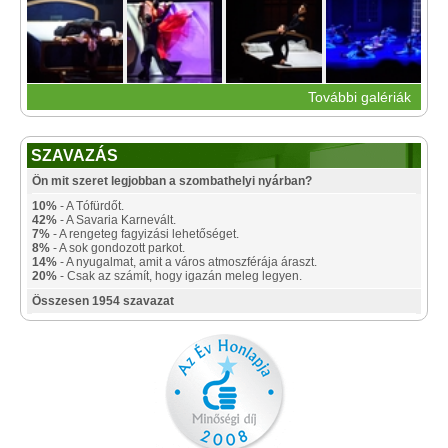
További galériák
SZAVAZÁS
Ön mit szeret legjobban a szombathelyi nyárban?
10%
- A Tófürdőt.
42%
- A Savaria Karnevált.
7%
- A rengeteg fagyizási lehetőséget.
8%
- A sok gondozott parkot.
14%
- A nyugalmat, amit a város atmoszférája áraszt.
20%
- Csak az számít, hogy igazán meleg legyen.
Összesen 1954 szavazat