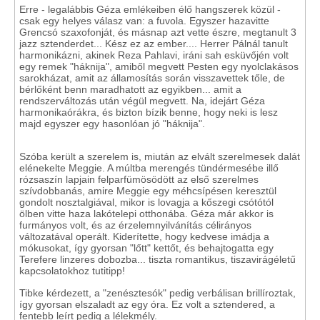
Erre - legalábbis Géza emlékeiben élő hangszerek közül -
csak egy helyes válasz van: a fuvola. Egyszer hazavitte
Grencsó szaxofonját, és másnap azt vette észre, megtanult 3
jazz sztenderdet... Kész ez az ember.... Herrer Pálnál tanult
harmonikázni, akinek Reza Pahlavi, iráni sah esküvőjén volt
egy remek "háknija", amiből megvett Pesten egy nyolclakásos
sarokházat, amit az államosítás során visszavettek tőle, de
bérlőként benn maradhatott az egyikben... amit a
rendszerváltozás után végül megvett. Na, idejárt Géza
harmonikaórákra, és bizton bízik benne, hogy neki is lesz
majd egyszer egy hasonlóan jó "háknija".
Szóba került a szerelem is, miután az elvált szerelmesek dalát
elénekelte Meggie. A múltba merengés tündérmesébe illő
rózsaszín lapjain felparfümösödött az első szerelmes
szívdobbanás, amire Meggie egy méhcsípésen keresztül
gondolt nosztalgiával, mikor is lovagja a kőszegi csótótól
ölben vitte haza lakótelepi otthonába. Géza már akkor is
furmányos volt, és az érzelemnyilvánítás célirányos
változatával operált. Kiderítette, hogy kedvese imádja a
mókusokat, így gyorsan "lőtt" kettőt, és behajtogatta egy
Terefere linzeres dobozba... tiszta romantikus, tiszavirágéletű
kapcsolatokhoz tutitipp!
Tibke kérdezett, a "zenésztesók" pedig verbálisan brillíroztak,
így gyorsan elszaladt az egy óra. Ez volt a sztendered, a
fentebb leírt pedig a lélekmély.