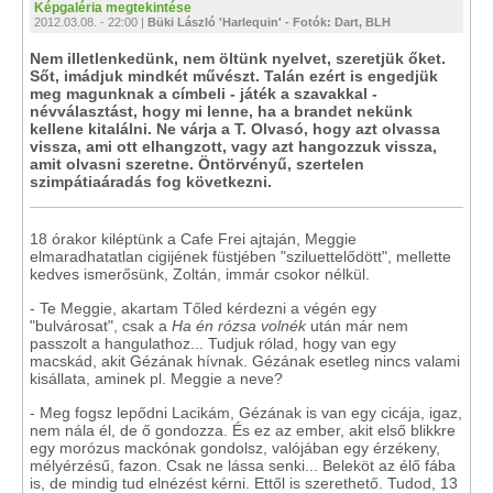
Képgaléria megtekintése
2012.03.08. - 22:00 |
Büki László 'Harlequin' - Fotók: Dart, BLH
Nem illetlenkedünk, nem öltünk nyelvet, szeretjük őket.
Sőt, imádjuk mindkét művészt. Talán ezért is engedjük
meg magunknak a címbeli - játék a szavakkal -
névválasztást, hogy mi lenne, ha a brandet nekünk
kellene kitalálni. Ne várja a T. Olvasó, hogy azt olvassa
vissza, ami ott elhangzott, vagy azt hangozzuk vissza,
amit olvasni szeretne. Öntörvényű, szertelen
szimpátiaáradás fog következni.
18 órakor kiléptünk a Cafe Frei ajtaján, Meggie
elmaradhatatlan cigijének füstjében "sziluettelődött", mellette
kedves ismerősünk, Zoltán, immár csokor nélkül.
- Te Meggie, akartam Tőled kérdezni a végén egy
"bulvárosat", csak a
Ha én rózsa volnék
után már nem
passzolt a hangulathoz... Tudjuk rólad, hogy van egy
macskád, akit Gézának hívnak. Gézának esetleg nincs valami
kisállata, aminek pl. Meggie a neve?
- Meg fogsz lepődni Lacikám, Gézának is van egy cicája, igaz,
nem nála él, de ő gondozza. És ez az ember, akit első blikkre
egy morózus mackónak gondolsz, valójában egy érzékeny,
mélyérzésű, fazon. Csak ne lássa senki... Beleköt az élő fába
is, de mindig tud elnézést kérni. Ettől is szerethető. Tudod, 13