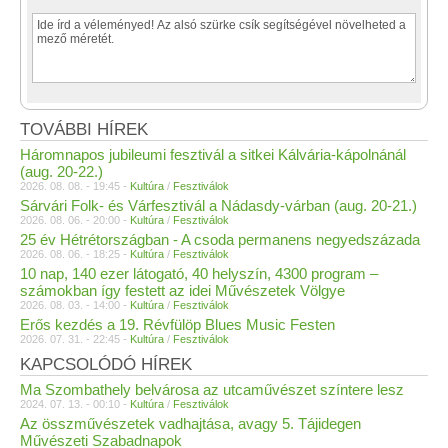
TOVÁBBI HÍREK
Háromnapos jubileumi fesztivál a sitkei Kálvária-kápolnánál
(aug. 20-22.)
2026. 08. 08. - 19:45 -
Kultúra
/
Fesztiválok
Sárvári Folk- és Várfesztivál a Nádasdy-várban (aug. 20-21.)
2026. 08. 06. - 20:00 -
Kultúra
/
Fesztiválok
25 év Hétrétországban - A csoda permanens negyedszázada
2026. 08. 06. - 18:25 -
Kultúra
/
Fesztiválok
10 nap, 140 ezer látogató, 40 helyszín, 4300 program –
számokban így festett az idei Művészetek Völgye
2026. 08. 03. - 14:00 -
Kultúra
/
Fesztiválok
Erős kezdés a 19. Révfülöp Blues Music Festen
2026. 07. 31. - 22:45 -
Kultúra
/
Fesztiválok
KAPCSOLÓDÓ HÍREK
Ma Szombathely belvárosa az utcaművészet színtere lesz
2024. 07. 13. - 00:10 -
Kultúra
/
Fesztiválok
Az összművészetek vadhajtása, avagy 5. Tájidegen
Művészeti Szabadnapok