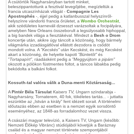
A csütörtök Nagyharsányban tartott minket,
beleszippantottunk a fesztivál levegőjébe, megízleltük a
francia utcaszínházak világát -
Compagnie Les
Apostrophés
-, éjjel pedig a katlanbusszal helyszínről-
helyszínre vándorló francia őrületet, a
Wombo Orchestrát
,
akik szédületes karneváli dzsesszt varázsoltak a focipályára,
amelyben New Orleans összeborult a legsúlyosabb hiphoppal,
a big bandek világa a fiesztákéval. Mindezt a
Besh o Drom
koncertje után, akikre úgy táncolt a közönség, hogy bármely
világmárka izzadásgátlóval ellátott dezodora is csődöt
mondott volna. A
"Kecskés"
után Kecskést, és még Kecskést
akart a közönség, de helyette kapott
"Büntetőt"
és
"
Tortapapírt",
ráadásként pedig a
"Meggyújtom a pipám"
okozott a pólókon füstmentes foltot, a táncos lábakba pedig
bekódolta a balkáni folkot.
Kossuth-tal valóra válik a Duna-menti Köztársaság...
A
Pintér Béla Társulat
Kaisers TV, Ungarn
színdarabja -
Nagyharsány, Tornaterem, 40 fok, tökéletes tartás... - juttatta
eszünkbe az „István a király" fent idézett sorait. A történelmi
időutazás ebben az esetben is a nemzet egyik sorsdöntő
eseményéhez, az 1848-as forradalomhoz vezet vissza.
A császári magyar televízió, a Kaisers TV, Ungarn (később:
Nemzeti Élőkép Vibránc) stúdiójából követjük a Baráznay
család és a magyar nemzet története szempontjából