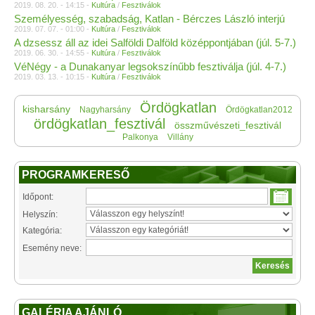
2019. 08. 20. - 14:15 -
Kultúra
/
Fesztiválok
Személyesség, szabadság, Katlan - Bérczes László interjú
2019. 07. 07. - 01:00 -
Kultúra
/
Fesztiválok
A dzsessz áll az idei Salföldi Dalföld középpontjában (júl. 5-7.)
2019. 06. 30. - 14:55 -
Kultúra
/
Fesztiválok
VéNégy - a Dunakanyar legsokszínűbb fesztiválja (júl. 4-7.)
2019. 03. 13. - 10:15 -
Kultúra
/
Fesztiválok
Ördögkatlan
kisharsány
Nagyharsány
Ördögkatlan2012
ördögkatlan_fesztivál
összművészeti_fesztivál
Palkonya
Villány
PROGRAMKERESŐ
Időpont:
Helyszín:
Kategória:
Esemény neve:
GALÉRIA AJÁNLÓ