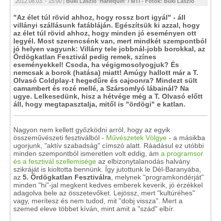
2012.08.03. - 15:00 |
Büki László 'Harlequin' / MTI - Fotók: Büki László
"Az élet túl rövid ahhoz, hogy rossz bort igyál" - áll
villányi szállásunk fatábláján. Egészítsük ki azzal, hogy
az élet túl rövid ahhoz, hogy minden jó eseményen ott
legyél. Most szerencsénk van, mert mindkét szempontból
jó helyen vagyunk: Villány tele jobbnál-jobb borokkal, az
Ördögkatlan Fesztivál pedig remek, színes
eseményekkel! Csoda, ha végigmosolyogjuk? És
nemcsak a borok (hatása) miatt! Amúgy hallott már a T.
Olvasó Coldplay-t hegedűre és cajoonra? Mindezt sült
camambert és rozé mellé, a Szársomlyó lábainál? Na
ugye. Lelkesedünk, hisz a hétvége még a T. Olvasó előtt
áll, hogy megtapasztalja, mitől is "ördögi" e katlan.
Nagyon nem kellett győzködni arról, hogy az egyik
összeművészeti fesztiválból -
Művészetek Völgye
- a másikba
ugorjunk, "aktív szabadság" címszó alatt. Ráadásul ez utóbbi
minden szempontból ismeretlen volt eddig, ám
a programsor
és a fesztivál szellemisége
az elbizonytalanodás halvány
szikráját is kioltotta bennünk. Így jutottunk le Dél-Baranyába,
az
5. Ördögkatlan Fesztiválra
, melynek "programkondérját"
minden "hi"-jal megkent kedves emberek keverik, jó érzékkel
adagolva bele az összetevőket. Lejössz, mert "kultúréhes"
vagy, merítesz és nem tudod, mit "dobj vissza". Mert a
szemed eleve többet kíván, mint amit a "szád" elbír.