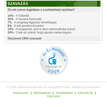
SZAVAZÁS
Ön mit szeret legjobban a szombathelyi nyárban?
10%
- A Tófürdőt.
42%
- A Savaria Karnevált.
7%
- A rengeteg fagyizási lehetőséget.
8%
- A sok gondozott parkot.
14%
- A nyugalmat, amit a város atmoszférája áraszt.
20%
- Csak az számít, hogy igazán meleg legyen.
Összesen 1954 szavazat
© 2008 Vaskarika Kulturális és Szabadidő Portál - Minden jog fenntartva
Impresszum
|
Médiaajánlat
|
Adatvédelem
|
Információk
|
Kapcsolat