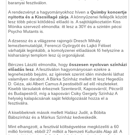
baranyai fesztiválon.
A rendezvényt a hagyományokhoz híven a
Quimby koncertje
nyitotta és a Kiscsillagé zárja
. A könnyűzenei fellépők között
lesz több pécsi kötődésű előadó is. A sajtótájékoztatón Kiss
Mónika szervező elmondta: itt lesz a 30Y és a szintén pécsi
Psycho Mutants is.
A dzsessz és a világzene rajongói Dresch Mihály
lemezbemutatóját, Ferenczi Györgyöt és Lajkó Félixet
várhatják leginkább, a komolyzenei előadások fő helyszíne a
kisharsányi templom lesz új orgonájával.
Bérczes László elmondta, hogy
összesen nyolcvan színházi
előadás lesz
. A fesztiválon hagyományosan ezekre a
legnehezebb bejutni, az ígéretek szerint idén mindenki láthat
valamilyen darabot. A Bárka Színház mellett itt lesz Hegedűs
D. Géza, aki Albert Camus A pestiséből ad elő részleteket.
Kisebb társulatok érkeznek Szentesről, Kaposvárról, Pécsről
és Budapestről, míg a kaposvári Csiky Gergely Színház A
helység kalapácsának saját feldolgozását hozza el a
fesztiválra.
A kisebbeknek mások mellett Halász Judit, a Bóbita
Bábszínház és a Márkus Színház kedveskedik.
Mint elhangzott, a fesztivál költségvetése megközelíti a 60
millió forintot, ebből 27 milliót a Nemzeti Kulturális Alap áll. A