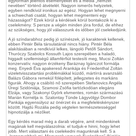
egyformán jelentős eseményeket és a média „nemzet
nevében" történő átvételét. Nagyon ismerős helyzetek,
egyben rendkívül ironikus az egész. Hogyan lehet megnyerni
a schwechati csatát, hogyan lehet megmenteni egy
házasságot? Ezek körül a kérdések körül bontakozik ki a
cselekmény. S persze a végén minden jóra fordul, de ehhez
az szükséges, hogy jól válasszunk és időben jól cselekedjünk.
A jó színdarabhoz pedig jó színészek, jó karakterek kellenek,
ebben Pintér Béla társulatánál nincs hiány. Pintér Béla
alakításában a rendkívül lelkes, lángoló Petőfi Sándort,
Thuróczy Szabolcs Kossuth Lajos szerepében a haladó,
higgadt szellemiségű államférfiút testesíti meg, Mucsi Zoltán
konzervatív, nagyon érzékeny Baráznay Igánczot formálja
meg. Enyedi Éva apakereső Arankája és Friedenthal Zoltán
vizeletvisszatartási problémákkal küzdő, mártírrá avanzsáló
Balázs Gábora remekül fölépített, jellegzetes és markáns
figurák. Ahogy a csábító nő szerepében Stefanovics Angéla
Üregi Szidóniája, Szamosi Zsófia tartózkodóan elegáns
Elzája, vagy Szakonyi Györk elvmentes, román származású
Marián Kornélja is. Szalontay Tünde Lágyvölgyi Dombor
Pankája egyensúlyoz az önérzet és a megfeleléskényszer
között. Hajdú Rozália pedig végtelen természetességgel
hipnotizálja a nézőket.
Egy kérdés marad még a darab végére, amit mindenkinek
magának kell megválaszolnia: el tudjuk-e hinni, hogy lehet
jobb. Mert választani és cselekedni magunknak kell. S a