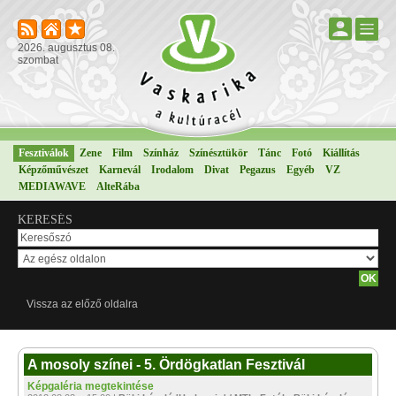
2026. augusztus 08.
szombat
Fesztiválok
Zene
Film
Színház
Színésztükör
Tánc
Fotó
Kiállítás
Képzőművészet
Karnevál
Irodalom
Divat
Pegazus
Egyéb
VZ
MEDIAWAVE
AlteRába
KERESÉS
Vissza az előző oldalra
A mosoly színei - 5. Ördögkatlan Fesztivál
Képgaléria megtekintése