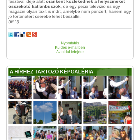
fesztivál ideje alatt
óránként közlekednek a helyszíneket
összekötő katlanbuszok
, de egy pécsi televízió és egy
magazin olyan taxit is indít, amelybe nem pénzért, hanem egy
jó történetért cserébe lehet beszállni.
(MTI)
Nyomtatás
Küldés e-mailben
Az oldal tetejére
A HÍRHEZ TARTOZÓ KÉPGALÉRIA