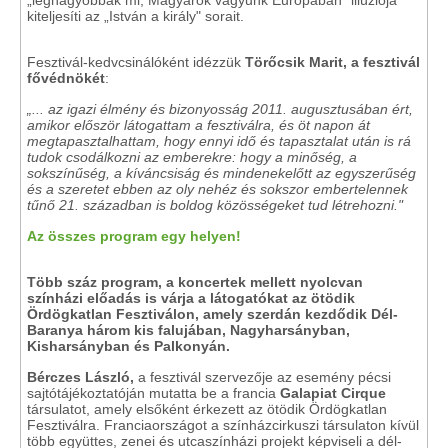
„legnagyobbak mi, Magyarok vagyunk Európában" illúziója
kiteljesíti az „István a király" sorait.
Fesztivál-kedvcsinálóként idézzük
Törőcsik Marit, a fesztivál
fővédnökét
:
„... az igazi élmény és bizonyosság 2011. augusztusában ért,
amikor először látogattam a fesztiválra, és öt napon át
megtapasztalhattam, hogy ennyi idő és tapasztalat után is rá
tudok csodálkozni az emberekre: hogy a minőség, a
sokszínűség, a kíváncsiság és mindenekelőtt az egyszerűség
és a szeretet ebben az oly nehéz és sokszor embertelennek
tűnő 21. században is boldog közösségeket tud létrehozni."
Az összes program egy helyen!
Több száz program, a koncertek mellett nyolcvan
színházi előadás is várja a látogatókat az ötödik
Ördögkatlan Fesztiválon, amely szerdán kezdődik Dél-
Baranya három kis falujában, Nagyharsányban,
Kisharsányban és Palkonyán.
Bérczes László,
a fesztivál szervezője az esemény pécsi
sajtótájékoztatóján mutatta be a francia
Galapiat Cirque
társulatot, amely elsőként érkezett az ötödik Ördögkatlan
Fesztiválra. Franciaországot a színházcirkuszi társulaton kívül
több együttes, zenei és utcaszínházi projekt képviseli a dél-