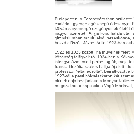
Budapesten, a Ferencvárosban született 1
családot, gyenge egészségű édesanyja, P
külváros nyomorgó szegényeinek életét élté
nagyon szeretett. Anyja korai halála után
gimnáziumban tanult, első verseskötete, 
hozzá előszót. József Attila 1923-ban ott
1922 és 1925 között írta műveinek felét, v
közönség felfigyelt rá. 1924-ben a Kékmad
istengyalázás miatt perbe fogták, majd 
francia-filozófia szakos hallgatója lett, d
professzor "eltanácsolta". Beiratkozott a 
1927-től a pesti bölcsészkaron két szeme
akinek apja beajánlotta a Magyar Külkere
megszakadt a kapcsolata Vágó Mártával, 