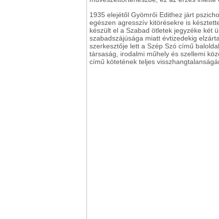
1935 elejétől Gyömrői Edithez járt pszicho
egészen agresszív kitörésekre is késztett
készült el a Szabad ötletek jegyzéke két 
szabadszájúsága miatt évtizedekig elzártak
szerkesztője lett a Szép Szó című baloldal
társaság, irodalmi műhely és szellemi köz
című kötetének teljes visszhangtalanságán