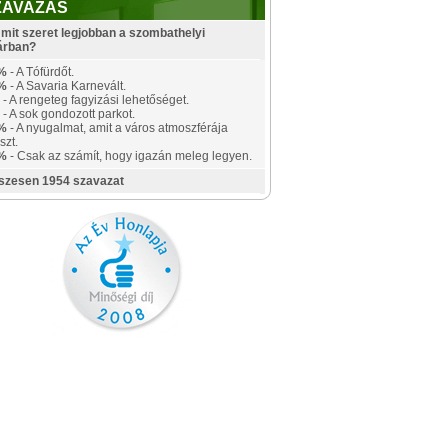
ZAVAZÁS
mit szeret legjobban a szombathelyi
árban?
%
- A Tófürdőt.
%
- A Savaria Karnevált.
- A rengeteg fagyizási lehetőséget.
- A sok gondozott parkot.
%
- A nyugalmat, amit a város atmoszférája
szt.
%
- Csak az számít, hogy igazán meleg legyen.
szesen 1954 szavazat