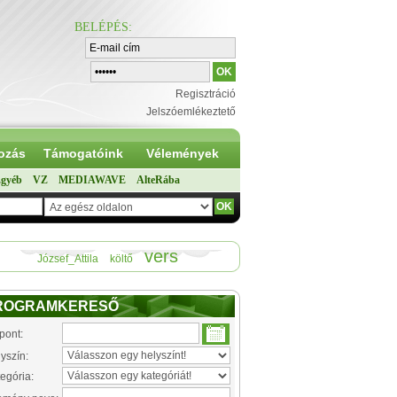
BELÉPÉS
:
Regisztráció
Jelszóemlékeztető
ozás
Támogatóink
Vélemények
gyéb
VZ
MEDIAWAVE
AlteRába
vers
József_Attila
költő
ROGRAMKERESŐ
pont:
yszín:
egória: