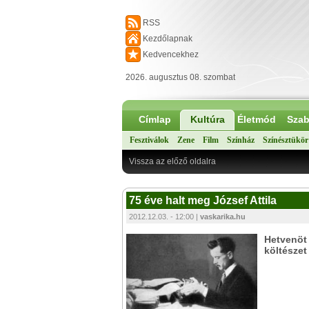
RSS
Kezdőlapnak
Kedvencekhez
2026. augusztus 08. szombat
Címlap
Kultúra
Életmód
Szab
Fesztiválok
Zene
Film
Színház
Színésztükör
Vissza az előző oldalra
75 éve halt meg József Attila
2012.12.03. - 12:00 |
vaskarika.hu
Hetvenöt 
költészet