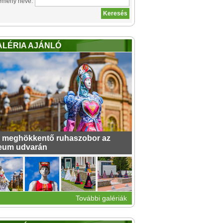
emény neve:
ALÉRIA AJÁNLÓ
 meghökkentő ruhaszobor az
eum udvarán
További galériák