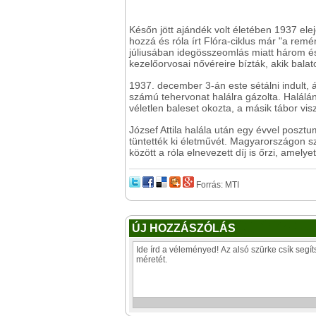
Későn jött ajándék volt életében 1937 elej
hozzá és róla írt Flóra-ciklus már "a remé
júliusában idegösszeomlás miatt három és
kezelőorvosai nővéreire bízták, akik balat
1937. december 3-án este sétálni indult,
számú tehervonat halálra gázolta. Halálána
véletlen baleset okozta, a másik tábor vis
József Attila halála után egy évvel poszt
tüntették ki életművét. Magyarországon s
között a róla elnevezett díj is őrzi, ame
Forrás: MTI
ÚJ HOZZÁSZÓLÁS