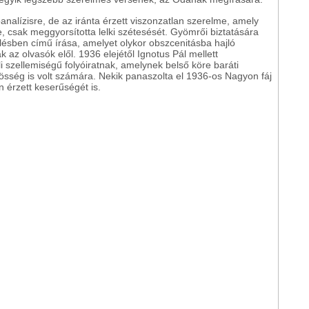
analízisre, de az iránta érzett viszonzatlan szerelme, amely
e, csak meggyorsította lelki szétesését. Gyömrői biztatására
ülésben című írása, amelyet olykor obszcenitásba hajló
 az olvasók elől. 1936 elejétől Ignotus Pál mellett
i szellemiségű folyóiratnak, amelynek belső köre baráti
össég is volt számára. Nekik panaszolta el 1936-os Nagyon fáj
 érzett keserűségét is.