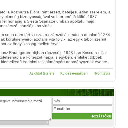
étől a Kozmutza Flóra iránt érzett, beteljesületlen szerelem, a
nytelenség bizonyosságával volt terhes". A költőt 1937
 fél hónapig a Siesta Szanatóriumban ápolták, majd
onszárszói panziójukba vitték.
 ám soha nem tért vissza, a szárszói állomáson áthaladó 1284.
k körülményeiről azóta is vita folyik, az egyik tábor szerint
zont az öngyilkosság mellett érvel.
umusz Baumgarten-díjban részesült, 1948-ban Kossuth-díjjal
zületésnapja a költészet napja is egyben, emlékét többek
lyet kiemelkedő irodalmi teljesítményért adományoznak évente.
Az oldal tetejére
Küldés e-mailben
Nyomtatás