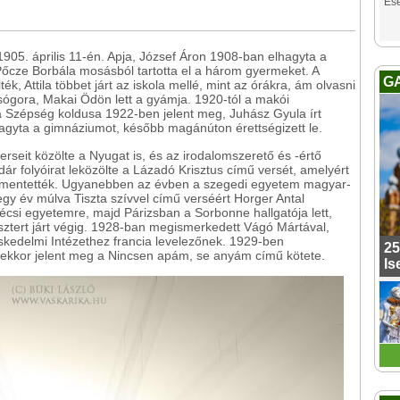
Es
905. április 11-én. Apja, József Áron 1908-ban elhagyta a
őcze Borbála mosásból tartotta el a három gyermeket. A
G
k, Attila többet járt az iskola mellé, mint az órákra, ám olvasni
 sógora, Makai Ödön lett a gyámja. 1920-tól a makói
a Szépség koldusa 1922-ben jelent meg, Juhász Gyula írt
hagyta a gimnáziumot, később magánúton érettségizett le.
erseit közölte a Nyugat is, és az irodalomszerető és -értő
ár folyóirat leközölte a Lázadó Krisztus című versét, amelyért
felmentették. Ugyanebben az évben a szegedi egyetem magyar-
e egy év múlva Tiszta szívvel című verséért Horger Antal
bécsi egyetemre, majd Párizsban a Sorbonne hallgatója lett,
sztert járt végig. 1928-ban megismerkedett Vágó Mártával,
skedelmi Intézethez francia levelezőnek. 1929-ben
25
ekkor jelent meg a Nincsen apám, se anyám című kötete.
Is