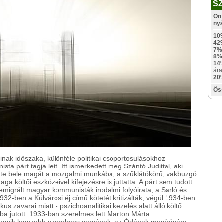
S
Ön 
ny
10
42
7%
8%
14
ára
20
Ös
nak időszaka, különféle politikai csoportosulásokhoz
sta párt tagja lett. Itt ismerkedett meg Szántó Judittal, aki
tette bele magát a mozgalmi munkába, a szűklátókörű, vakbuzgó
ga költői eszközeivel kifejezésre is juttatta. A párt sem tudott
migrált magyar kommunisták irodalmi folyóirata, a Sarló és
932-ben a Külvárosi éj című kötetét kritizálták, végül 1934-ben
us zavarai miatt - pszichoanalitikai kezelés alatt álló költő
gba jutott. 1933-ban szerelmes lett Marton Márta
e egyik legszebb szerelmes versének, az Ódának megírására.