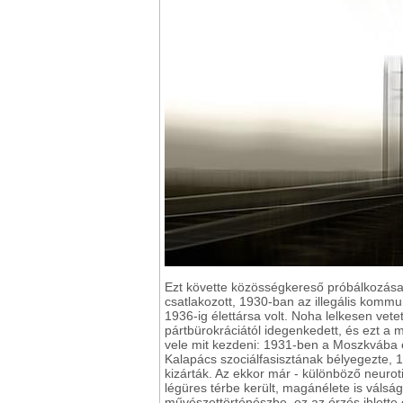
Ezt követte közösségkereső próbálkozásai
csatlakozott, 1930-ban az illegális kommuni
1936-ig élettársa volt. Noha lelkesen ve
pártbürokráciától idegenkedett, és ezt a ma
vele mit kezdeni: 1931-ben a Moszkvába e
Kalapács szociálfasisztának bélyegezte, 1
kizárták. Az ekkor már - különböző neurotik
légüres térbe került, magánélete is válsá
művészettörténészbe, ez az érzés ihlett