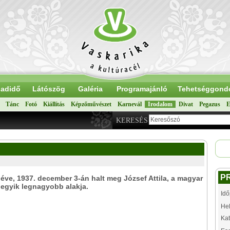
adidő
Látószög
Galéria
Programajánló
Tehetséggond
Tánc
Fotó
Kiállítás
Képzőművészet
Karnevál
Irodalom
Divat
Pegazus
E
KERESÉS
P
éve, 1937. december 3-án halt meg József Attila, a magyar
 egyik legnagyobb alakja.
Idő
Hel
Kat