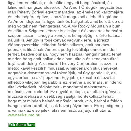
figyelemreméltóak, elhíresültek egyedi hangzásukról, és
kifinomult hangszereléseikről. Az Amorf Ördögök megszűnése
után Péterfy Borival együtt maradva, az énekesnő karizmájára
és tehetségére építve, kihozták magukból a lehető legtöbbet.
Az Amorf idejében is figyeltünk és hallgattuk amit kellett, de ott
még voltak némi fenntartásaink. A My Rocky Mountain album,
és előtte a Szigeten kétszer is elcsípett élőkoncertek hatására
szépen lassan - ahogy a zenéje is hömpölyög - elérte hatását
nálunk is. Amúgy is fogékonyak vagyunk erre, a jórészt
élőhangszerekkel előadott fúziós stílusra, amit barkács-
popnak is titulálnak. Ambrus pedig felvállalja ennek minden
terhét, kezdve onnan, hogy nem használ hangmintákat, tehát
minden hang amit hallunk dalaiban, általa és zenekara által
feljátszott dolog. A zseniális Thievery Corporation is ezzel a
metodikával készíti himnuszait. A mindenáron stílusneveket
aggatók a downtempo-val rokonítják, mi úgy gondoljuk, ez
egyszerűen „csak" popzene. Egy jobb, okosabb és ezáltal
élhetőbb világban legalább is ez lehetne a normális, mindenki
által közkedvelt, rádiófavorit - mondhatni mainstream -
minőségi zenei eledel. Ez egyelőre utópia, az effajta igényes
muzsika idehaza a kisebbség sajátja, borítékolható tehát,
hogy mint minden haladó minőségi produkció, bárhol a földön
hangos sikert arathat, csak hazai pályán nem. Erre pedig meg
is vannak az első jelek, aki nem hiszi, az járjon itt utána:
www.eriksumo.hu
Erik Sumo Band