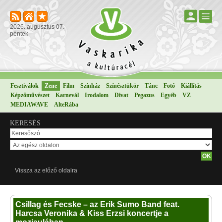
2026. augusztus 07.
péntek
Fesztiválok
Zene
Film
Színház
Színésztükör
Tánc
Fotó
Kiállítás
Képzőművészet
Karnevál
Irodalom
Divat
Pegazus
Egyéb
VZ
MEDIAWAVE
AlteRába
KERESÉS
Vissza az előző oldalra
Csillag és Fecske – az Erik Sumo Band feat.
Harcsa Veronika & Kiss Erzsi koncertje a