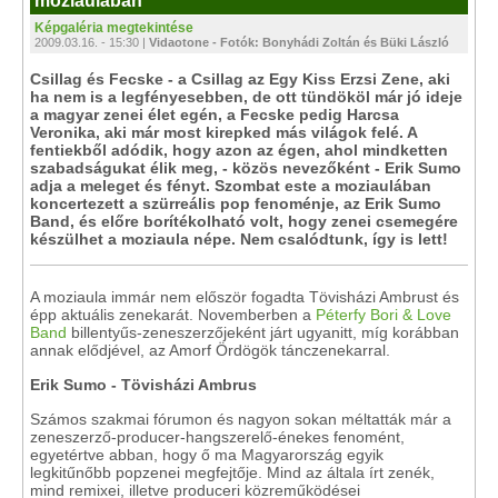
moziaulában
Képgaléria megtekintése
2009.03.16. - 15:30 |
Vidaotone - Fotók: Bonyhádi Zoltán és Büki László
Csillag és Fecske - a Csillag az Egy Kiss Erzsi Zene, aki
ha nem is a legfényesebben, de ott tündököl már jó ideje
a magyar zenei élet egén, a Fecske pedig Harcsa
Veronika, aki már most kirepked más világok felé. A
fentiekből adódik, hogy azon az égen, ahol mindketten
szabadságukat élik meg, - közös nevezőként - Erik Sumo
adja a meleget és fényt. Szombat este a moziaulában
koncertezett a szürreális pop fenoménje, az Erik Sumo
Band, és előre borítékolható volt, hogy zenei csemegére
készülhet a moziaula népe. Nem csalódtunk, így is lett!
A moziaula immár nem először fogadta Tövisházi Ambrust és
épp aktuális zenekarát. Novemberben a
Péterfy Bori & Love
Band
billentyűs-zeneszerzőjeként járt ugyanitt, míg korábban
annak elődjével, az Amorf Ördögök tánczenekarral.
Erik Sumo - Tövisházi Ambrus
Számos szakmai fórumon és nagyon sokan méltatták már a
zeneszerző-producer-hangszerelő-énekes fenomént,
egyetértve abban, hogy ő ma Magyarország egyik
legkitűnőbb popzenei megfejtője. Mind az általa írt zenék,
mind remixei, illetve produceri közreműködései