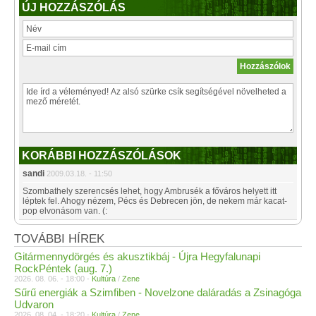
ÚJ HOZZÁSZÓLÁS
KORÁBBI HOZZÁSZÓLÁSOK
sandi
2009.03.18. - 11:50
Szombathely szerencsés lehet, hogy Ambrusék a főváros helyett itt
léptek fel. Ahogy nézem, Pécs és Debrecen jön, de nekem már kacat-
pop elvonásom van. (:
TOVÁBBI HÍREK
Gitármennydörgés és akusztikbáj - Újra Hegyfalunapi
RockPéntek (aug. 7.)
2026. 08. 06. - 18:00 -
Kultúra
/
Zene
Sűrű energiák a Szimfiben - Novelzone daláradás a Zsinagóga
Udvaron
2026. 08. 04. - 18:20 -
Kultúra
/
Zene