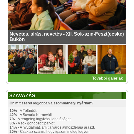
Nevetés, sírás, nevetés - XII. Sok-szín-Feszt(ecske)
Bükön
További galériák
SZAVAZÁS
Ön mit szeret legjobban a szombathelyi nyárban?
10%
- A Tófürdőt.
42%
- A Savaria Karnevált.
7%
- A rengeteg fagyizási lehetőséget.
8%
- A sok gondozott parkot.
14%
- A nyugalmat, amit a város atmoszférája áraszt.
20%
- Csak az számít, hogy igazán meleg legyen.