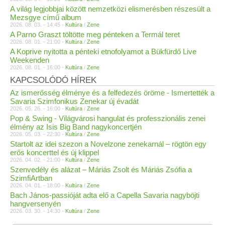
A világ legjobbjai között nemzetközi elismerésben részesült a
Mezsgye című album
2026. 08. 03. - 14:45 -
Kultúra
/
Zene
A Parno Graszt töltötte meg pénteken a Termál teret
2026. 08. 01. - 21:00 -
Kultúra
/
Zene
A Koprive nyitotta a pénteki etnofolyamot a Bükfürdő Live
Weekenden
2026. 08. 01. - 16:00 -
Kultúra
/
Zene
KAPCSOLÓDÓ HÍREK
Az ismerősség élménye és a felfedezés öröme - Ismertették a
Savaria Szimfonikus Zenekar új évadát
2026. 05. 26. - 16:00 -
Kultúra
/
Zene
Pop & Swing - Világvárosi hangulat és professzionális zenei
élmény az Isis Big Band nagykoncertjén
2026. 05. 03. - 22:30 -
Kultúra
/
Zene
Startolt az idei szezon a Novelzone zenekarnál – rögtön egy
erős koncerttel és új klippel
2026. 04. 02. - 21:00 -
Kultúra
/
Zene
Szenvedély és alázat – Máriás Zsolt és Máriás Zsófia a
SzimfiArtban
2026. 04. 01. - 18:00 -
Kultúra
/
Zene
Bach János-passióját adta elő a Capella Savaria nagyböjti
hangversenyén
2026. 03. 30. - 14:30 -
Kultúra
/
Zene