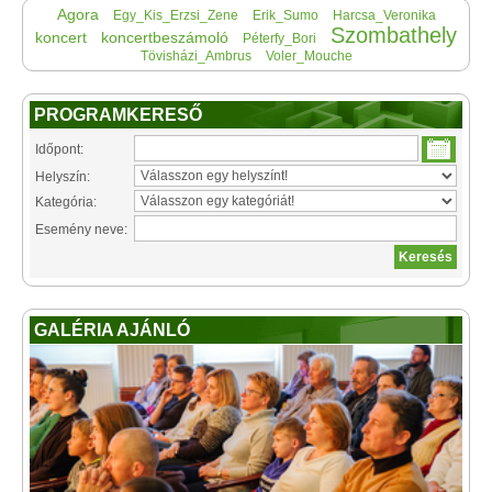
Agora
Egy_Kis_Erzsi_Zene
Erik_Sumo
Harcsa_Veronika
Szombathely
koncert
koncertbeszámoló
Péterfy_Bori
Tövisházi_Ambrus
Voler_Mouche
PROGRAMKERESŐ
Időpont:
Helyszín:
Kategória:
Esemény neve:
GALÉRIA AJÁNLÓ