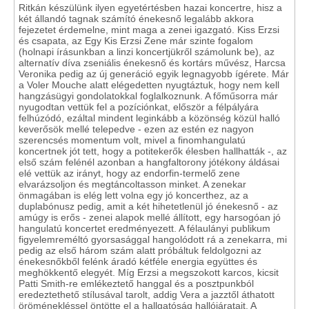
Ritkán készülünk ilyen egyetértésben hazai koncertre, hisz a
két állandó tagnak számító énekesnő legalább akkora
fejezetet érdemelne, mint maga a zenei igazgató. Kiss Erzsi
és csapata, az Egy Kis Erzsi Zene már szinte fogalom
(holnapi írásunkban a linzi koncertjükről számolunk be), az
alternatív díva zseniális énekesnő és kortárs művész, Harcsa
Veronika pedig az új generáció egyik legnagyobb ígérete. Már
a Voler Mouche alatt elégedetten nyugtáztuk, hogy nem kell
hangzásügyi gondolatokkal foglalkoznunk. A főműsorra már
nyugodtan vettük fel a pozíciónkat, először a félpályára
felhúzódó, ezáltal mindent leginkább a közönség közül halló
keverősök mellé telepedve - ezen az estén ez nagyon
szerencsés momentum volt, mivel a finomhangulatú
koncertnek jót tett, hogy a potitekerők élesben hallhatták -, az
első szám felénél azonban a hangfaltorony jótékony áldásai
elé vettük az irányt, hogy az endorfin-termelő zene
elvarázsoljon és megtáncoltasson minket. A zenekar
önmagában is elég lett volna egy jó koncerthez, az a
duplabónusz pedig, amit a két hihetetlenül jó énekesnő - az
amúgy is erős - zenei alapok mellé állított, egy harsogóan jó
hangulatú koncertet eredményezett. A félaulányi publikum
figyelemreméltó gyorsasággal hangolódott rá a zenekarra, mi
pedig az első három szám alatt próbáltuk feldolgozni az
énekesnőkből felénk áradó kétféle energia együttes és
meghökkentő elegyét. Míg Erzsi a megszokott karcos, kicsit
Patti Smith-re emlékeztető hanggal és a posztpunkból
eredeztethető stílusával tarolt, addig Vera a jazztől áthatott
öröménekléssel öntötte el a hallgatóság hallójáratait. A