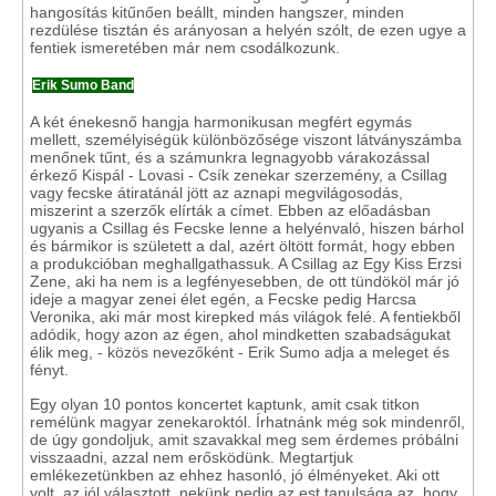
hangosítás kitűnően beállt, minden hangszer, minden
rezdülése tisztán és arányosan a helyén szólt, de ezen ugye a
fentiek ismeretében már nem csodálkozunk.
Erik Sumo Band
A két énekesnő hangja harmonikusan megfért egymás
mellett, személyiségük különbözősége viszont látványszámba
menőnek tűnt, és a számunkra legnagyobb várakozással
érkező Kispál - Lovasi - Csík zenekar szerzemény, a Csillag
vagy fecske átiratánál jött az aznapi megvilágosodás,
miszerint a szerzők elírták a címet. Ebben az előadásban
ugyanis a Csillag és Fecske lenne a helyénvaló, hiszen bárhol
és bármikor is született a dal, azért öltött formát, hogy ebben
a produkcióban meghallgathassuk. A Csillag az Egy Kiss Erzsi
Zene, aki ha nem is a legfényesebben, de ott tündököl már jó
ideje a magyar zenei élet egén, a Fecske pedig Harcsa
Veronika, aki már most kirepked más világok felé. A fentiekből
adódik, hogy azon az égen, ahol mindketten szabadságukat
élik meg, - közös nevezőként - Erik Sumo adja a meleget és
fényt.
Egy olyan 10 pontos koncertet kaptunk, amit csak titkon
remélünk magyar zenekaroktól. Írhatnánk még sok mindenről,
de úgy gondoljuk, amit szavakkal meg sem érdemes próbálni
visszaadni, azzal nem erősködünk. Megtartjuk
emlékezetünkben az ehhez hasonló, jó élményeket. Aki ott
volt, az jól választott, nekünk pedig az est tanulsága az, hogy