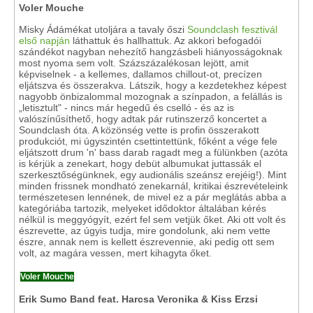
Voler Mouche
Misky Ádámékat utoljára a tavaly őszi
Soundclash fesztivál
első napján
láthattuk és hallhattuk. Az akkori befogadói
szándékot nagyban nehezítő hangzásbeli hiányosságoknak
most nyoma sem volt. Százszázalékosan lejött, amit
képviselnek - a kellemes, dallamos chillout-ot, precízen
eljátszva és összerakva. Látszik, hogy a kezdetekhez képest
nagyobb önbizalommal mozognak a színpadon, a felállás is
„letisztult" - nincs már hegedű és cselló - és az is
valószínűsíthető, hogy adtak pár rutinszerző koncertet a
Soundclash óta. A közönség vette is profin összerakott
produkciót, mi úgyszintén csettintettünk, főként a vége fele
eljátszott drum 'n' bass darab ragadt meg a fülünkben (azóta
is kérjük a zenekart, hogy debüt albumukat juttassák el
szerkesztőségünknek, egy audionális szeánsz erejéig!). Mint
minden frissnek mondható zenekarnál, kritikai észrevételeink
természetesen lennének, de mivel ez a pár meglátás abba a
kategóriába tartozik, melyeket idődoktor általában kérés
nélkül is meggyógyít, ezért fel sem vetjük őket. Aki ott volt és
észrevette, az úgyis tudja, mire gondolunk, aki nem vette
észre, annak nem is kellett észrevennie, aki pedig ott sem
volt, az magára vessen, mert kihagyta őket.
Voler Mouche
Erik Sumo Band feat. Harcsa Veronika & Kiss Erzsi