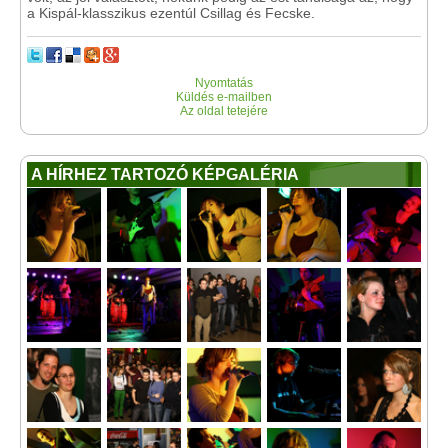
a Kispál-klasszikus ezentúl Csillag és Fecske.
Nyomtatás
Küldés e-mailben
Az oldal tetejére
A HÍRHEZ TARTOZÓ KÉPGALÉRIA