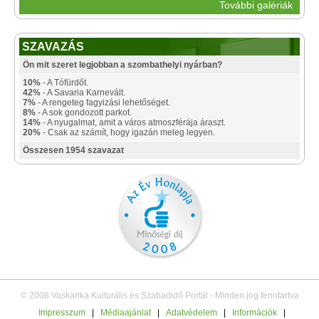
További galériák
SZAVAZÁS
Ön mit szeret legjobban a szombathelyi nyárban?
10%
- A Tófürdőt.
42%
- A Savaria Karnevált.
7%
- A rengeteg fagyizási lehetőséget.
8%
- A sok gondozott parkot.
14%
- A nyugalmat, amit a város atmoszférája áraszt.
20%
- Csak az számít, hogy igazán meleg legyen.
Összesen 1954 szavazat
© 2008 Vaskarika Kulturális és Szabadidő Portál - Minden jog fenntartva
Impresszum
|
Médiaajánlat
|
Adatvédelem
|
Információk
|