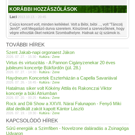
KORÁBBI HOZZÁSZÓLÁSOK
Laci
2013.10.13. - 20:45
Csúcs koncert volt, minden kellékkel. Volt a Bébi, bébi ..., volt "Táncolj
Jenő!", volt Megalázó durva szerelem. Köszönet a szervezőknek, hogy
végre elhozták őket nekünk Szombathelyre. Hatnak az új számok is.
TOVÁBBI HÍREK
Szent Jakab-napi orgonaest Jákon
2026. 07. 27. - 15:30 -
Kultúra
/
Zene
Virtus és virtuozitás - A Pannon Cigányzenekar 20 éves
jubileumi koncertje Bükfürdőn (júl. 28.)
2026. 07. 27. - 14:30 -
Kultúra
/
Zene
Haydneum Koncertek Eszterházán a Capella Savariával
2026. 07. 26. - 16:45 -
Kultúra
/
Zene
Hatalmas siker volt Kökény Attila és Rakonczai Viktor
koncerje a büki Atriumban
2026. 07. 20. - 00:25 -
Kultúra
/
Zene
Rock and Dili Show a XXVII. Nárai Falunapon - Fenyő Miki
által dedikált zakót kapott Kántor László
2026. 07. 19. - 19:30 -
Kultúra
/
Zene
KAPCSOLÓDÓ HÍREK
Sűrű energiák a Szimfiben - Novelzone daláradás a Zsinagóga
Udvaron