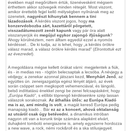
években majd megőrültem értük, tizenévesként mégsem
érthettem akkor szövegeik minden rétegét. Most viszont,
amikor érettebb fejjel kellő mélységben nyílnának meg az
üzenetek,
nagyrészt kihunytak bennem a tini
lázadozások
. A kérdés viszont jogos, hogy
ma
konzervdobozba zárt, kazettáról pörgetett,
visszadátumozott zenét kapunk
vagy pár óra alatt
visszanyerjük és
megújul egykor zajongó ifjúságunk
?
Ahogy körülnéztem, nem álltam egyedül ezzel a nyomós
kérdéssel... De ki tudja, az is lehet, hogy „a kérdés örökre
válasz marad, a válasz örökre kérdés marad" (
Elrontottuk ezt
az évezredet
).
A megoldásra mégse kellett órákat várni: megjelentek a fiúk,
és - in medias res - rögtön belecsaptak a lecsóba. A névjegy a
védjegy; a zenekar azonnal játszani kezd,
Menyhárt Jenő
, az
együttes ún. zeneigazgatója egész lényét átjáró, az évek
során csöppet sem megkopott vehemenciával, és lángoló,
belső indíttatású énekkel zengi be zenei felcsapásként, hogy
„
Európa Kiadó
", s előbbi töprengő kérdéseinkre szép lassan
válaszok sorakoznak.
Az áthallás ütős: az Európa Kiadó
ma is az, ami mindig is volt
, a magát kereső Európa pedig
manapság kiadó... Bár
ez az a koncert, ahová oktalanság
az utcáról csak úgy betévedni
, a dinamikus intróban
nagyon ott van a korunk tinije számára alapként elvárt,
duhajként tomboló energiazene is, amely egyszerre hordozza
a new wave, a rock, némi rock&roll és a ska stílusjegyeit.