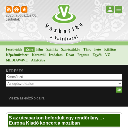
2026. augusztus 06.
csütörtök
Fesztiválok
Zene
Film
Színház
Színésztükör
Tánc
Fotó
Kiállítás
Képzőművészet
Karnevál
Irodalom
Divat
Pegazus
Egyéb
VZ
MEDIAWAVE
AlteRába
KERESÉS
Vissza az előző oldalra
S az utcasarkon befordult egy rendőrlány... -
Európa Kiadó koncert a moziban