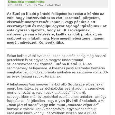
Képgaléria megtekintése
2013.10.13. - 17:55 |
PeCsa - Fotók: Dart
Az Európa Kiadó pénteki fellépése kapcsán a kérdés az
volt, hogy konzervdobozba zárt, kazettáról pörgetett,
visszadátumozott zenét kapunk, vagy pár óra alatt
visszanyerjük és megújul egykor zajongó ifjúságunk? Az
este gyorsan igazolta, hogy az EK szövegeinek
őstörvénye van a létezésre, kiállta az idők próbáját, és
csöppet sem fakult meg. Nem megélhetési zene, hanem
megélt művészet. Koncertkritika.
Sokat kellett várni években, ezen az estén pedig még hosszú
percekben is az egykor a magyar underground
szuperüstökösének számító
Európa Kiadó
2013-as
szombathelyi fellépésére. A korabeli pesti alternatív formáció
meghatározó gondolatformáló műhelye és szócsöve volt a 80-
as évek ifjúsági szubkultúrájának.
A tehetséges Vas megyei ifjakból álló
Soulwave
előzenekar
energikus játéka és az időkitolódás esélyt adott a személyes
morfondírozásra: vajon ezek a „kiadós" fiúk, akik
szövegeikben már évtizedekkel ezelőtt unos-untalan - amúgy
frappánsan és jólesően - egy
olyan jövőről énekeltek, ami
„nem jön el soha"
vagy minimum
„sokszor véget ér"
,
hoznak-e valami újat. A magamfajta, egyébként elfogult
érdeklődő nincs könnyű helyzetben: hiszen bár a 80-as