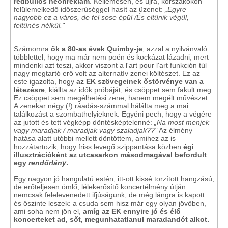
redbullos neonreklám
. Kellemesen, és újra, korszakokon
felülemelkedő időszerűséggel hasít az üzenet:
„Egyre
nagyobb ez a város, de fel sose épül /És eltűnik végül,
feltűnés nélkül."
Számomra
ők a 80-as évek Quimby-je
, azzal a nyilvánvaló
többlettel, hogy ma már nem poén és kockázat lázadni, mert
mindenki azt teszi, akkor viszont a l'art pour l'art funkción túl
nagy megtartó erő volt az alternatív zenei költészet. Ez az
este igazolta, hogy
az EK szövegeinek őstörvénye van a
létezésre
, kiállta az idők próbáját, és csöppet sem fakult meg.
Ez csöppet sem megélhetési zene, hanem megélt művészet.
A zenekar négy (!) ráadás-számmal hálálta meg a mai
találkozást a szombathelyieknek. Egyéni pech, hogy a végére
az jutott és tett végképp döntésképtelenné:
„Na most menjek
vagy maradjak / maradjak vagy szaladjak??"
Az élmény
hatása alatt utóbbi mellett döntöttem, amihez az is
hozzátartozik, hogy friss levegő szippantása közben
égi
illusztrációként az utcasarkon másodmagával befordult
egy
rendőrlány
.
Egy nagyon jó hangulatú estén, itt-ott kissé torzított hangzású,
de erőteljesen ömlő, lélekerősítő koncertélmény útján
nemcsak felelevenedett ifjúságunk, de még lángra is kapott...
és őszinte leszek: a csuda sem hisz már egy olyan jövőben,
ami soha nem jön el,
amíg az EK ennyire jó és élő
koncerteket ad, sőt, megunhatatlanul maradandót alkot.