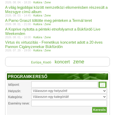
2026. 08. 04. - 18:20 -
Kultúra
/
Zene
A világ legjobbjai között nemzetközi elismerésben részesült a
Mezsgye című album
2026. 08. 03. - 14:45 -
Kultúra
/
Zene
A Parno Graszt töltötte meg pénteken a Termál teret
2026. 08. 01. - 21:00 -
Kultúra
/
Zene
A Koprive nyitotta a pénteki etnofolyamot a Bükfürdő Live
Weekenden
2026. 08. 01. - 16:00 -
Kultúra
/
Zene
Virtus és virtuozitás - Frenetikus koncertet adott a 20 éves
Pannon Cigányzenekar Bükfürdőn
2026. 07. 29. - 19:00 -
Kultúra
/
Zene
zene
koncert
Európa_Kiadó
PROGRAMKERESŐ
Időpont:
Helyszín:
Kategória:
Esemény neve: