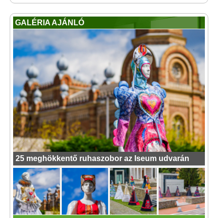
GALÉRIA AJÁNLÓ
25 meghökkentő ruhaszobor az Iseum udvarán