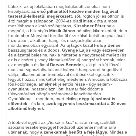
Látszik, az új felállásban megfiatalodott zenekar nem
kispályázik,
az első pillanattól kezdve minden tagjával
testestül-lelkestül megérkezett
, sőt, rögtön jól és otthon is
érzi magát a színpadon. 2004-es oladi ittlétük óta a most
mezítlábasan alkotó szólógitáros,
Kirschner Péter
haja
megnőtt, a billentyűs
Másik János
némileg kikerekedett, de a
frontember Menyhárt töretlenül őrzi külső-belső originalitását:
frizurában, alkatban, hang- és mozgáskultúrában,
mondanivalóban egyaránt. Az új tagok közül
Fülöp Bence
basszusgitáros és a dobos,
Gyenge Lajos
vagy észrevétlen
és alázattal belesimulnak a háttérbe a nagyöregek mellett (és
ez is dicséret!), vagy kiemelkedően új hangzást hoznak, mint
az energikus és fiatal
Darvas Benedek
, aki pl. a két fűszál
már-már vigasztalhatatlanul hiányolt hangszerét hegedűvel
váltja, alkalomadtán trombitával és ütősökkel egészíti ki -
tegyük hozzá, mindkettőt elég mesterien. A moziaula többszáz
fős közönsége, amelynek jelentős része - úgy sejtem -
gyanútlanul nosztalgiázni jött, hamar feloldódott a
túlnyomórészt pörgős számoknak köszönhetően.
Gyanútlanul... mondom, mert elvileg
négy új számot is
elővettek
- és lám,
azok egyenes leszármazottai a 30 éves
alkotóműhelynek
.
A többivel együtt az
„Annak is kell"
c. szám megszelídült,
szociális érzékenységgel hordozott üzenetei mintha arra
utalnának, hogy
a zenekarnak benőtt a feje lágya
. Mindez a