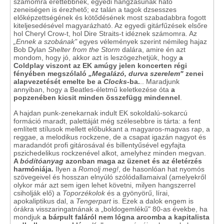
számomra érettebbnek, egyedi hangzásúnak ható
zeneiségen is érezhető; ez talán a tagok dzsesszes
előképzettségének és kötődésének most szabadabbra fogott
kiteljesedésével magyarázható. Az egyedi gitárfűzések elsőre
hol Cheryl Crow-t, hol Dire Straits-t idéznek számomra. Az
„Ennek a szobának"
egyes vélemények szerint némileg hajaz
Bob Dylan
Shelter from the Storm
dalára, amire én azt
mondom, hogy jó, akkor azt is leszögezhetjük, hogy
a
Coldplay viszont az EK amúgy jelen koncerten régi
fényében megszólaló
„Megalázó, durva szerelem"
zenei
alapvezetését emelte be a
Clocks
-ba.
.. Maradjunk
annyiban, hogy a Beatles-életmű keletkezése óta
a
popzenében kicsit minden összefügg mindennel
.
A hajdan punk-zenekarnak indult EK sokoldalú-sokarcú
formáció maradt, palettáját még szélesebbre is tárta: a fent
említett stílusok mellett előbukkant a magyaros-magvas rap, a
reggae, a melodikus rockzene, de a csapat igazán nagyot és
maradandót profi gitárosával és billentyűsével egyfajta
pszichedelikus rockzenével alkot, amelyhez minden megvan.
A
bódítóanyag
azonban maga az üzenet
és az életérzés
harmóniája.
Ilyen a
Romolj meg!
, de hasonlóan hat nyomós
szövegeivel és hosszan elnyúló szólódallamaival (amelyekről
olykor már azt sem igen lehet követni, milyen hangszerrel
csiholják elő) a
Toporzékolok
és a gyönyörű, lírai,
apokaliptikus dal, a
Tengerpart
is. Ezek a dalok engem is
órákra visszaringatnának a „boldogemlékű" 80-as évekbe, ha
mondjuk
a bárpult faláról nem lógna arcomba a kapitalista