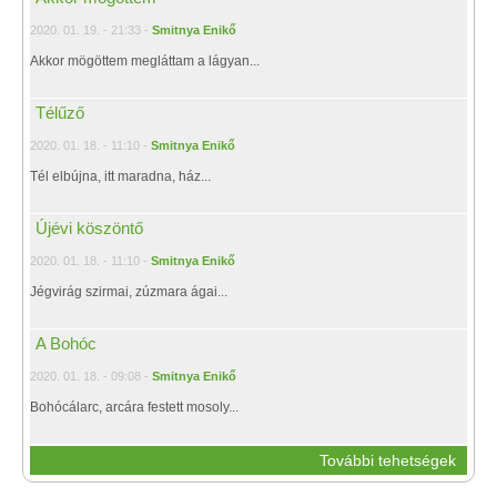
2020. 01. 19. - 21:33 -
Smitnya Enikő
Akkor mögöttem megláttam a lágyan...
Télűző
2020. 01. 18. - 11:10 -
Smitnya Enikő
Tél elbújna, itt maradna, ház...
Újévi köszöntő
2020. 01. 18. - 11:10 -
Smitnya Enikő
Jégvirág szirmai, zúzmara ágai...
A Bohóc
2020. 01. 18. - 09:08 -
Smitnya Enikő
Bohócálarc, arcára festett mosoly...
További tehetségek