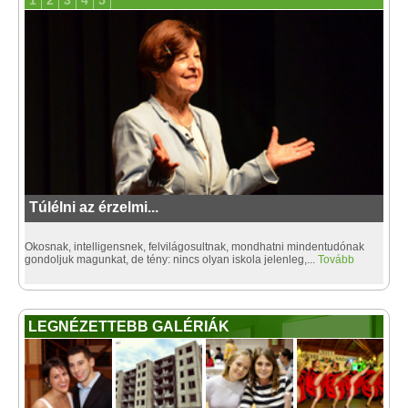
1
2
3
4
5
Túlélni az érzelmi...
Okosnak, intelligensnek, felvilágosultnak, mondhatni mindentudónak
gondoljuk magunkat, de tény: nincs olyan iskola jelenleg,...
Tovább
LEGNÉZETTEBB GALÉRIÁK