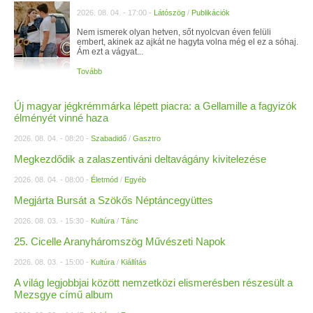
2026. 08. 04. - 17:00 -
Látószög
/
Publikációk
Nem ismerek olyan hetven, sőt nyolcvan éven felüli
embert, akinek az ajkát ne hagyta volna még el ez a sóhaj.
Ám ezt a vágyat...
Tovább
Új magyar jégkrémmárka lépett piacra: a Gellamille a fagyizók
élményét vinné haza
2026. 08. 04. - 08:20 -
Szabadidő
/
Gasztro
Megkezdődik a zalaszentiváni deltavágány kivitelezése
2026. 08. 04. - 08:00 -
Életmód
/
Egyéb
Megjárta Bursát a Szökős Néptáncegyüttes
2026. 08. 03. - 15:30 -
Kultúra
/
Tánc
25. Cicelle Aranyháromszög Művészeti Napok
2026. 08. 03. - 15:00 -
Kultúra
/
Kiállítás
A világ legjobbjai között nemzetközi elismerésben részesült a
Mezsgye című album