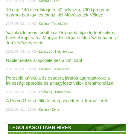
2026. 08. 03. - 14:45 -
Kultúra
/
Zene
10 nap, 140 ezer látogató, 40 helyszín, 4300 program –
számokban így festett az idei Művészetek Völgye
2026. 08. 03. - 14:00 -
Kultúra
/
Fesztiválok
Sajtóközleményt adott ki a Dolgozók útján történt súlyos
baleset kapcsán a Magyar Kerékpárosklub Szombathelyi
Területi Szervezete
2026. 08. 03. - 14:00 -
Látószög
/
Helyi fókusz
Naplementés állapotjelentés a váti tóról
2026. 08. 03. - 01:00 -
Életmód
/
Természet
Perzselő kánikula és csúcsra járatott aggregátorok: a
lakossági spórolás és a nagyfesztiválok ellentmondása
2026. 08. 02. - 13:15 -
Látószög
/
Publikációk
A Parno Graszt töltötte meg pénteken a Termál teret
2026. 08. 01. - 21:00 -
Kultúra
/
Zene
LEGOLVASOTTABB HÍREK