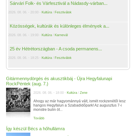
Sárvári Folk- és Várfesztivál a Nádasdy-várban...
2026. 08. 06. - 20:00 -
Kultúra
/
Fesztiválok
Közösségek, kultúrák és különleges élmények a...
2026. 08. 06. - 19:00 -
Kultúra
/
Karnevál
25 év Hétrétországban - A csoda permanens...
2026. 08. 06. - 18:25 -
Kultúra
/
Fesztiválok
Gitármennydörgés és akusztikbáj - Újra Hegyfalunapi
RockPéntek (aug. 7.)
2026. 08. 06. - 18:00 -
Kultúra
/
Zene
Ahogy az már hagyománnyá vált, ismét rockzenétől lesz
hangos Hegyfalun a Szabadidőpark! Az augusztus 7-i
monstre bulin öt...
Tovább
Így készül Bécs a hőhullámra