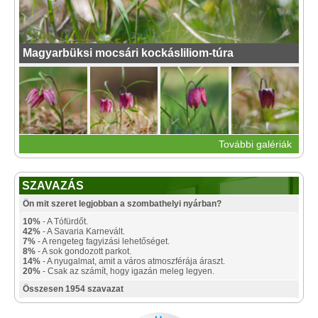
Magyarbüksi mocsári kockásliliom-túra
További galériák
SZAVAZÁS
Ön mit szeret legjobban a szombathelyi nyárban?
10%
- A Tófürdőt.
42%
- A Savaria Karnevált.
7%
- A rengeteg fagyizási lehetőséget.
8%
- A sok gondozott parkot.
14%
- A nyugalmat, amit a város atmoszférája áraszt.
20%
- Csak az számít, hogy igazán meleg legyen.
Összesen 1954 szavazat