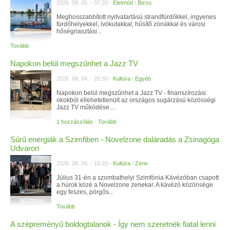
2026. 08. 05. - 07:20 -
Életmód
/
Bizsu
Meghosszabbított nyitvatartású strandfürdőkkel, ingyenes
fürdőhelyekkel, ivókutakkal, hűsítő zónákkal és városi
hőségriasztási...
Tovább
Napokon belül megszűnhet a Jazz TV
2026. 08. 04. - 20:30 -
Kultúra
/
Egyéb
Napokon belül megszűnhet a Jazz TV - finanszírozási
okokból ellehetetlenült az országos sugárzású közösségi
Jazz TV működése....
1 hozzászólás
-
Tovább
Sűrű energiák a Szimfiben - Novelzone daláradás a Zsinagóga
Udvaron
2026. 08. 04. - 18:20 -
Kultúra
/
Zene
Július 31-én a szombathelyi Szimfónia Kávézóban csapott
a húrok közé a Novelzone zenekar. A kávézó közönsége
egy feszes, pörgős...
Tovább
A szépreményű boldogtalanok - Így nem szeretnék fiatal lenni