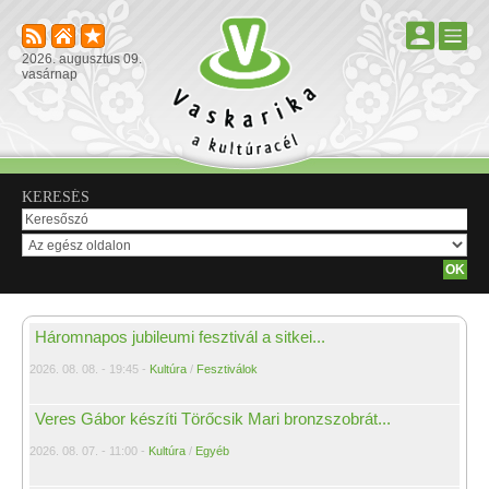
2026. augusztus 09.
vasárnap
KERESÉS
Háromnapos jubileumi fesztivál a sitkei...
2026. 08. 08. - 19:45 -
Kultúra
/
Fesztiválok
Veres Gábor készíti Törőcsik Mari bronzszobrát...
2026. 08. 07. - 11:00 -
Kultúra
/
Egyéb