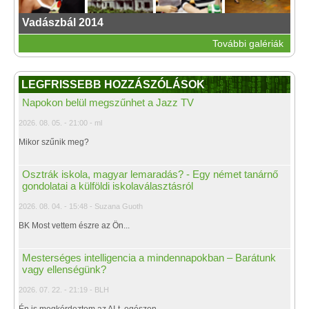
Vadászbál 2014
További galériák
LEGFRISSEBB HOZZÁSZÓLÁSOK
Napokon belül megszűnhet a Jazz TV
2026. 08. 05. - 21:00 - ml
Mikor szűnik meg?
Osztrák iskola, magyar lemaradás? - Egy német tanárnő
gondolatai a külföldi iskolaválasztásról
2026. 08. 04. - 15:48 - Suzana Guoth
BK Most vettem észre az Ön...
Mesterséges intelligencia a mindennapokban – Barátunk
vagy ellenségünk?
2026. 07. 22. - 21:19 - BLH