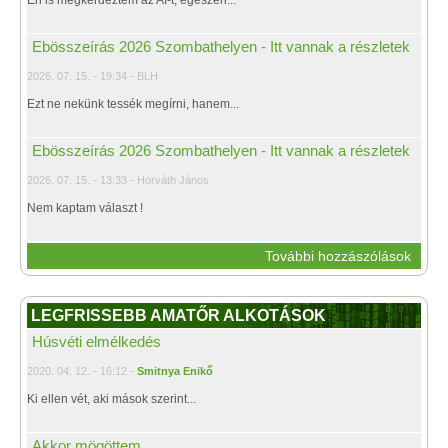
Én is megkérdeztem az AI-t, egészen...
Ebösszeírás 2026 Szombathelyen - Itt vannak a részletek
2026. 07. 15. - 19:34 - BLH
Ezt ne nekünk tessék megírni, hanem...
Ebösszeírás 2026 Szombathelyen - Itt vannak a részletek
2026. 07. 15. - 13:33 - Horváth János
Nem kaptam választ !
További hozzászólások
LEGFRISSEBB AMATŐR ALKOTÁSOK
Húsvéti elmélkedés
2020. 04. 12. - 16:12 -
Smitnya Enikő
Ki ellen vét, aki mások szerint...
Akkor mögöttem