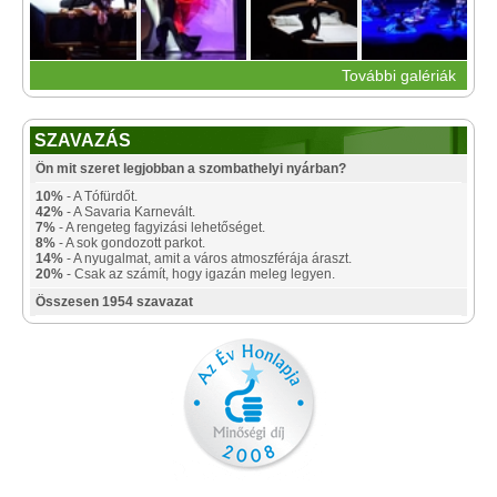
További galériák
SZAVAZÁS
Ön mit szeret legjobban a szombathelyi nyárban?
10%
- A Tófürdőt.
42%
- A Savaria Karnevált.
7%
- A rengeteg fagyizási lehetőséget.
8%
- A sok gondozott parkot.
14%
- A nyugalmat, amit a város atmoszférája áraszt.
20%
- Csak az számít, hogy igazán meleg legyen.
Összesen 1954 szavazat