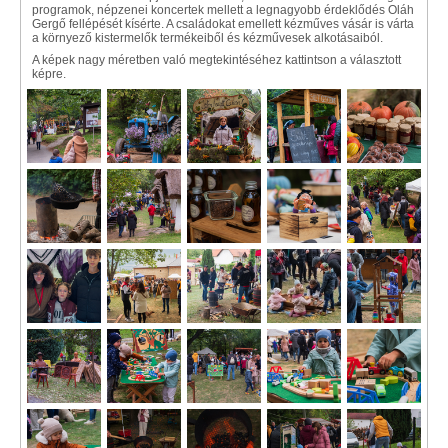
programok, népzenei koncertek mellett a legnagyobb érdeklődés Oláh
Gergő fellépését kísérte. A családokat emellett kézműves vásár is várta
a környező kistermelők termékeiből és kézművesek alkotásaiból.
A képek nagy méretben való megtekintéséhez kattintson a választott
képre.