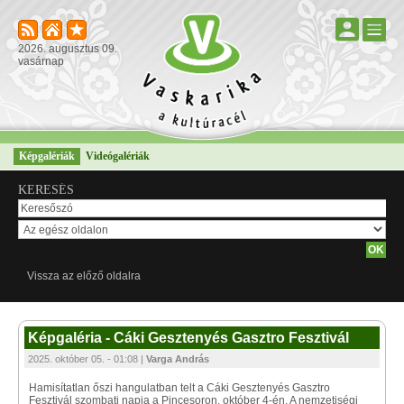
2026. augusztus 09.
vasárnap
Képgalériák
Videógalériák
KERESÉS
Vissza az előző oldalra
Képgaléria - Cáki Gesztenyés Gasztro Fesztivál
2025. október 05. - 01:08 |
Varga András
Hamisítatlan őszi hangulatban telt a Cáki Gesztenyés Gasztro
Fesztivál szombati napja a Pincesoron, október 4-én. A nemzetiségi