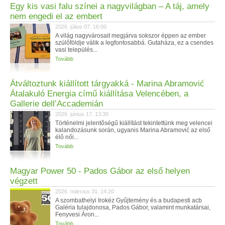
Egy kis vasi falu színei a nagyvilágban – A táj, amely
nem engedi el az embert
2026. július 07. 16:00
A világ nagyvárosait megjárva sokszor éppen az ember
szülőföldje válik a legfontosabbá. Gutaháza, ez a csendes
vasi település...
Tovább
Átváltoztunk kiállított tárgyakká - Marina Abramović
Átalakuló Energia című kiállítása Velencében, a
Gallerie dell’Accademián
2026. június 17. 13:30
Történelmi jelentőségű kiállítást tekintettünk meg velencei
kalandozásunk során, ugyanis Marina Abramović az első
élő női...
Tovább
Magyar Power 50 - Pados Gábor az első helyen
végzett
2026. március 31. 14:20
A szombathelyi Irokéz Gyűjtemény és a budapesti acb
Galéria tulajdonosa, Pados Gábor, valamint munkatársai,
Fenyvesi Áron...
Tovább