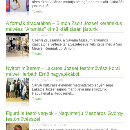
híres Klimt Villában mutatja be legújabb munkáit. A kiállítás
június 7-től...
Tovább
A formák áradatában – Simon Zsolt József keramikus
művész “Áramlás” című kiállításán jártunk
2025. június 07. 13:00
Czenki Zsuzsanna, a Savaria Múzeum általános
igazgatóhelyettese tárlatvezetésével tekintette meg a Vas
Megyei Reumaklub Simon...
Tovább
Nyitott műterem - Lakatos József festőművész korai
művei Herbáth Ernő hagyatékából
2025. április 25. 02:00
Sárvár kulturális életének meghatározó egyénisége
Lakatos József sajnos már öt éve nincs köztünk.
Hagyatékát a Regösének...
Tovább
Figurális festő vagyok - Nagyinterjú Mészáros György
festőművésszel
2025. március 01. 17:00