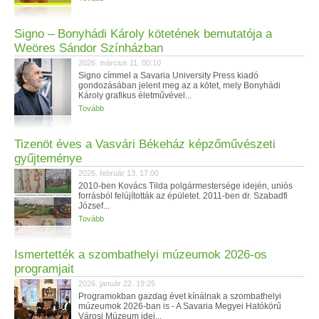
Signo – Bonyhádi Károly kötetének bemutatója a
Weöres Sándor Színházban
2026. március 11. 00:10
Signo címmel a Savaria University Press kiadó
gondozásában jelent meg az a kötet, mely Bonyhádi
Károly grafikus életművével...
Tovább
Tizenöt éves a Vasvári Békeház képzőművészeti
gyűjteménye
2026. február 13. 17:00
2010-ben Kovács Tilda polgármestersége idején, uniós
forrásból felújították az épületet. 2011-ben dr. Szabadfi
József...
Tovább
Ismertették a szombathelyi múzeumok 2026-os
programjait
2026. január 22. 19:25
Programokban gazdag évet kínálnak a szombathelyi
múzeumok 2026-ban is - A Savaria Megyei Hatókörű
Városi Múzeum idei...