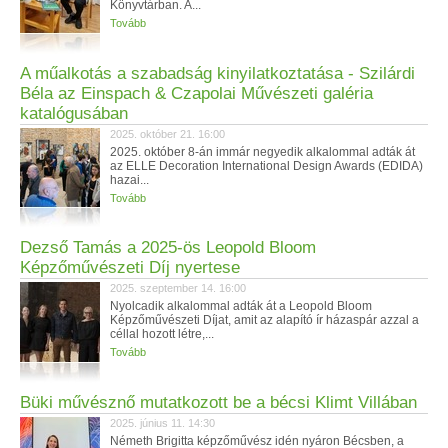
Könyvtárban. A...
Tovább
A műalkotás a szabadság kinyilatkoztatása - Szilárdi
Béla az Einspach & Czapolai Művészeti galéria
katalógusában
2025. október 21. 16:00
2025. október 8-án immár negyedik alkalommal adták át
az ELLE Decoration International Design Awards (EDIDA)
hazai...
Tovább
Dezső Tamás a 2025-ös Leopold Bloom
Képzőművészeti Díj nyertese
2025. szeptember 14. 16:00
Nyolcadik alkalommal adták át a Leopold Bloom
Képzőművészeti Díjat, amit az alapító ír házaspár azzal a
céllal hozott létre,...
Tovább
Büki művésznő mutatkozott be a bécsi Klimt Villában
2025. június 11. 14:30
Németh Brigitta képzőművész idén nyáron Bécsben, a