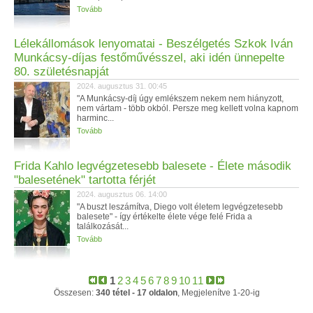
Tovább
Lélekállomások lenyomatai - Beszélgetés Szkok Iván
Munkácsy-díjas festőművésszel, aki idén ünnepelte
80. születésnapját
2024. augusztus 31. 00:45
"A Munkácsy-díj úgy emlékszem nekem nem hiányzott,
nem vártam - több okból. Persze meg kellett volna kapnom
harminc...
Tovább
Frida Kahlo legvégzetesebb balesete - Élete második
"balesetének" tartotta férjét
2024. augusztus 06. 14:00
"A buszt leszámítva, Diego volt életem legvégzetesebb
balesete" - így értékelte élete vége felé Frida a
találkozását...
Tovább
1
2
3
4
5
6
7
8
9
10
11
Összesen:
340 tétel - 17 oldalon
, Megjelenítve 1-20-ig