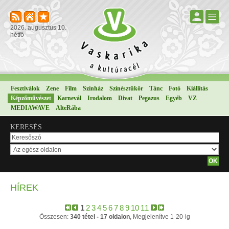
2026. augusztus 10.
hétfő
Fesztiválok
Zene
Film
Színház
Színésztükör
Tánc
Fotó
Kiállítás
Képzőművészet
Karnevál
Irodalom
Divat
Pegazus
Egyéb
VZ
MEDIAWAVE
AlteRába
KERESÉS
HÍREK
1
2
3
4
5
6
7
8
9
10
11
Összesen:
340 tétel - 17 oldalon
, Megjelenítve 1-20-ig