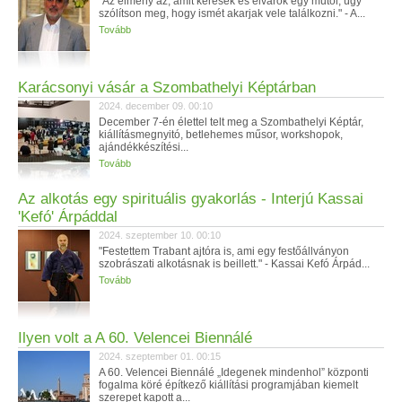
"Az élmény az, amit keresek és elvárok egy műtől, úgy
szólítson meg, hogy ismét akarjak vele találkozni." - A...
Tovább
Karácsonyi vásár a Szombathelyi Képtárban
2024. december 09. 00:10
December 7-én élettel telt meg a Szombathelyi Képtár,
kiállításmegnyitó, betlehemes műsor, workshopok,
ajándékkészítési...
Tovább
Az alkotás egy spirituális gyakorlás - Interjú Kassai
'Kefó' Árpáddal
2024. szeptember 10. 00:10
"Festettem Trabant ajtóra is, ami egy festőállványon
szobrászati alkotásnak is beillett." - Kassai Kefó Árpád...
Tovább
Ilyen volt a A 60. Velencei Biennálé
2024. szeptember 01. 00:15
A 60. Velencei Biennálé „Idegenek mindenhol” központi
fogalma köré építkező kiállítási programjában kiemelt
szerepet kapott a...