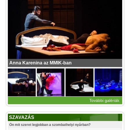
Anna Karenina az MMIK-ban
További galériák
SZAVAZÁS
Ön mit szeret legjobban a szombathelyi nyárban?