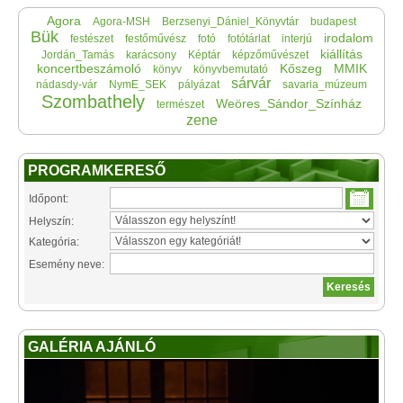
Agora
Agora-MSH
Berzsenyi_Dániel_Könyvtár
budapest
Bük
irodalom
festészet
festőművész
fotó
fotótárlat
interjú
kiállítás
Jordán_Tamás
karácsony
Képtár
képzőművészet
koncertbeszámoló
Kőszeg
MMIK
könyv
könyvbemutató
sárvár
nádasdy-vár
NymE_SEK
pályázat
savaria_múzeum
Szombathely
Weöres_Sándor_Színház
természet
zene
PROGRAMKERESŐ
Időpont:
Helyszín:
Kategória:
Esemény neve:
GALÉRIA AJÁNLÓ