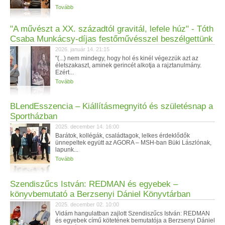
Tovább
"A művészt a XX. századtól gravitál, lefele húz" - Tóth
Csaba Munkácsy-díjas festőművésszel beszélgettünk
2026. január 14. 21:15
"(...) nem mindegy, hogy hol és kinél végezzük azt az
életszakaszt, aminek gerincét alkotja a rajztanulmány.
Ezért...
Tovább
BLendEsszencia – Kiállításmegnyitó és születésnap a
Sportházban
2025. december 14. 16:00
Barátok, kollégák, családtagok, lelkes érdeklődők
ünnepeltek együtt az AGORA – MSH-ban Büki Lászlónak,
lapunk...
Tovább
Szendiszűcs István: REDMAN és egyebek –
könyvbemutató a Berzsenyi Dániel Könyvtárban
2025. december 02. 10:00
Vidám hangulatban zajlott Szendiszűcs István: REDMAN
és egyebek című kötetének bemutatója a Berzsenyi Dániel