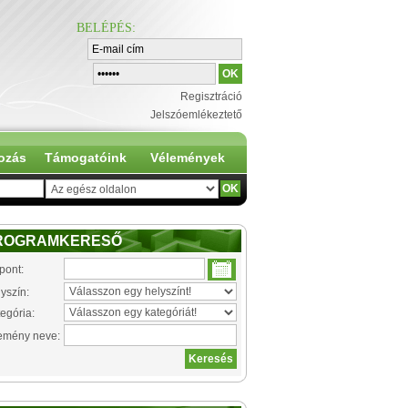
BELÉPÉS
:
Regisztráció
Jelszóemlékeztető
ozás
Támogatóink
Vélemények
ROGRAMKERESŐ
pont:
yszín:
egória:
emény neve: