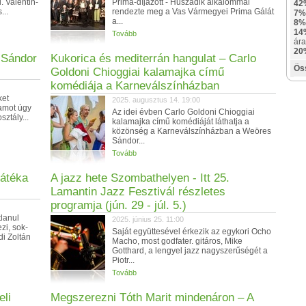
. Valentin-
Prima-díjazott - Huszadik alkalommal
42
...
rendezte meg a Vas Vármegyei Prima Gálát
7%
a...
8%
14
Tovább
ára
20
 Sándor
Kukorica és mediterrán hangulat – Carlo
Ös
Goldoni Chioggiai kalamajka című
komédiája a Karneválszínházban
ket
2025. augusztus 14. 19:00
ramot úgy
Az idei évben Carlo Goldoni Chioggiai
sztály...
kalamajka című komédiáját láthatja a
közönség a Karneválszínházban a Weöres
Sándor...
Tovább
játéka
A jazz hete Szombathelyen - Itt 25.
Lamantin Jazz Fesztivál részletes
programja (jún. 29 - júl. 5.)
tlanul
2025. június 25. 11:00
zi, sok-
Saját együttesével érkezik az egykori Ocho
di Zoltán
Macho, most godfater. gitáros, Mike
Gotthard, a lengyel jazz nagyszerűségét a
Piotr...
Tovább
eli
Megszerezni Tóth Marit mindenáron – A