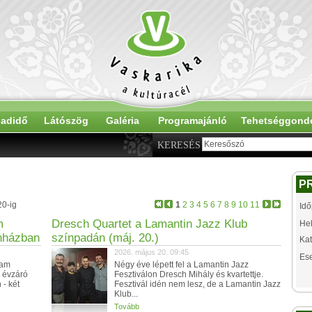
adidő
Látószög
Galéria
Programajánló
Tehetséggond
KERESÉS
P
20-ig
1
2
3
4
5
6
7
8
9
10
11
Idő
m
Dresch Quartet a Lamantin Jazz Klub
Hel
nházban
színpadán (máj. 20.)
Kat
2026. május 20. 09:45
Es
eam
Négy éve lépett fel a Lamantin Jazz
a évzáró
Fesztiválon Dresch Mihály és kvartettje.
 - két
Fesztivál idén nem lesz, de a Lamantin Jazz
Klub...
Tovább