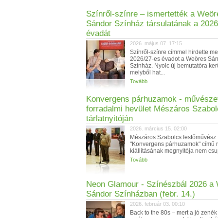
Színről-színre – ismertették a Weör
Sándor Színház társulatának a 2026
évadát
2026. május 07. 17:15
Színről-színre címmel hirdette m
2026/27-es évadot a Weöres Sá
Színház. Nyolc új bemutatóra kerü
melyből hat...
Tovább
Konvergens párhuzamok - művésze
forradalmi hevület Mészáros Szabo
tárlatnyitóján
2026. március 15. 02:00
Mészáros Szabolcs festőművész
"Konvergens párhuzamok" című r
kiállításának megnyitója nem csu
Tovább
Neon Glamour - Színészbál 2026 a
Sándor Színházban (febr. 14.)
2026. február 03. 00:10
Back to the 80s – mert a jó zenék 