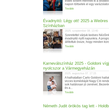
esték sosem mennek ki a divatból
napon töltsetek el egy varázslatos
Tovább
Évadnyitó: Légy ott! 2025 a Weöres
Színházban
2025. szeptember 08. 13:40
Szeretettel várjuk kedves Nézőin
évadnyitó nyílt napunkra. A prog
állítottuk össze, hogy minden koro
Tovább
Karneválszínház 2025 - Goldoni víg
nyolcszor a Vármegyeházán
2025. augusztus 07. 17:15
A halhatatlan Carlo Goldoni halla
vicces komédiáját Nagy Cili rende
sok halálosan jó zenével, Bezeré
és a...
Tovább
Németh Judit örökös tag lett - Holdb