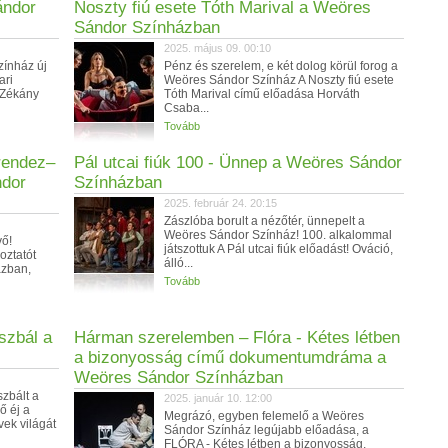
ándor
Noszty fiú esete Tóth Marival a Weöres
Sándor Színházban
2025. május 09. 00:10
zínház új
Pénz és szerelem, e két dolog körül forog a
ari
Weöres Sándor Színház A Noszty fiú esete
-Zékány
Tóth Marival című előadása Horváth
Csaba...
Tovább
 rendez–
Pál utcai fiúk 100 - Ünnep a Weöres Sándor
ndor
Színházban
2025. február 24. 20:15
Zászlóba borult a nézőtér, ünnepelt a
Weöres Sándor Színház! 100. alkalommal
vő!
játszottuk A Pál utcai fiúk előadást! Ováció,
oztatót
álló...
ázban,
Tovább
szbál a
Hárman szerelemben – Flóra - Kétes létben
a bizonyosság című dokumentumdráma a
Weöres Sándor Színházban
zbált a
2025. január 10. 12:00
ő éj a
Megrázó, egyben felemelő a Weöres
ek világát
Sándor Színház legújabb előadása, a
FLÓRA - Kétes létben a bizonyosság,