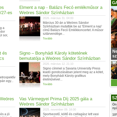
G
es
Elment a nap - Balázs Fecó emlékműsor a
/27-es
Weöres Sándor Színházban
2026. március 31. 04:00
Március 30-án a Weöres Sándor
Színházban mutatták be az 'Elment a nap'
eg a
című Balázs Fecó Emlékkoncertet. A műsor
ndor
sztárvendége...
l sor,
Tovább
Ne
t és
Signo – Bonyhádi Károly kötetének
sz
lcs
bemutatója a Weöres Sándor Színházban
2026. március 12. 21:10
Signo címmel a Savaria University Press
kiadó gondozásában jelent meg az a kötet,
mely Bonyhádi Károly grafikus
etrospektív
életművével...
pán egy...
Tovább
S
 Weöres
Vas Vármegyei Prima Díj 2025 gála a
Weöres Sándor Színházban
Ön 
ny
2025. november 09. 16:00
és a jó
Sportvezető, költő és csillagász lett vasi
10