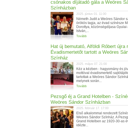
csónakos díjátadó gála a Weöres S
Színházban
2025. június 01. 11:00
Németh Judit a Weöres Sándor s
örökös tagja, az évad színésze M
Dorottya, közönségdíjasa Gyulai
István,...
Tovább
Hat új bemutató, Alföldi Róbert újra
Évadismertetőt tartott a Weöres Sá
Színház
2025. május 07. 21:00
Kéz a kézben - hagyomány és jö
mottóval évadismertető sajtótájék
tartottak a Weöres Sándor Szính
melynek során...
Tovább
Pezsgő éj a Grand Hotelben - Színé
Weöres Sándor Színházban
2025. február 17. 17:00
Első alkalommal rendezett Színés
Weöres Sándor Színház. A Pezsg
Grand Hotelben az 1920-30-as év
idézte...