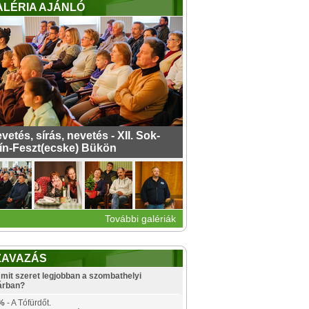
ALÉRIA AJÁNLÓ
vetés, sírás, nevetés - XII. Sok-
ín-Feszt(ecske) Bükön
További galériák
ZAVAZÁS
mit szeret legjobban a szombathelyi
árban?
%
- A Tófürdőt.