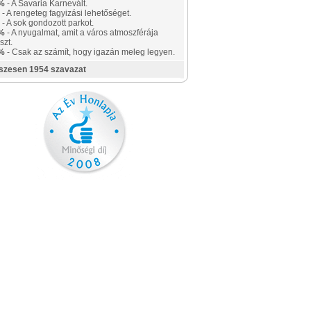
%
- A Savaria Karnevált.
- A rengeteg fagyizási lehetőséget.
- A sok gondozott parkot.
%
- A nyugalmat, amit a város atmoszférája
szt.
%
- Csak az számít, hogy igazán meleg legyen.
szesen 1954 szavazat