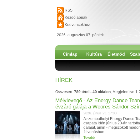
RSS
Kezdőlapnak
Kedvencekhez
2026. augusztus 07. péntek
Címlap
Kultúra
Életmód
Szab
HÍREK
Összesen:
789 tétel - 40 oldalon
, Megjelenítve 1-
Mélylevegő - Az Energy Dance Tea
évzáró gálája a Weöres Sándor Szí
2026. június 23. 17:00
A szombathelyi Energy Dance T
csapata idén június 20-án tartott
gáláját, amin - megszokott módon
felvonásban...
Tovább