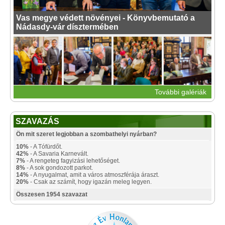
Vas megye védett növényei - Könyvbemutató a
Nádasdy-vár dísztermében
További galériák
SZAVAZÁS
Ön mit szeret legjobban a szombathelyi nyárban?
10%
- A Tófürdőt.
42%
- A Savaria Karnevált.
7%
- A rengeteg fagyizási lehetőséget.
8%
- A sok gondozott parkot.
14%
- A nyugalmat, amit a város atmoszférája áraszt.
20%
- Csak az számít, hogy igazán meleg legyen.
Összesen 1954 szavazat