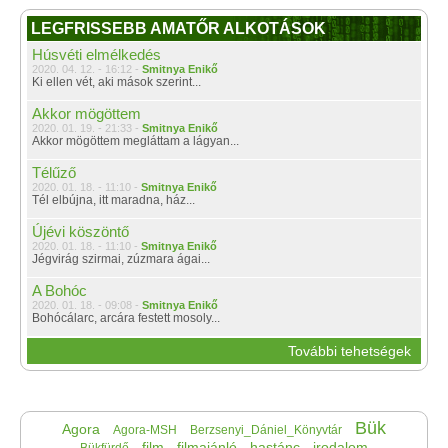
LEGFRISSEBB AMATŐR ALKOTÁSOK
Húsvéti elmélkedés
2020. 04. 12. - 16:12 -
Smitnya Enikő
Ki ellen vét, aki mások szerint...
Akkor mögöttem
2020. 01. 19. - 21:33 -
Smitnya Enikő
Akkor mögöttem megláttam a lágyan...
Télűző
2020. 01. 18. - 11:10 -
Smitnya Enikő
Tél elbújna, itt maradna, ház...
Újévi köszöntő
2020. 01. 18. - 11:10 -
Smitnya Enikő
Jégvirág szirmai, zúzmara ágai...
A Bohóc
2020. 01. 18. - 09:08 -
Smitnya Enikő
Bohócálarc, arcára festett mosoly...
További tehetségek
Bük
Agora
Agora-MSH
Berzsenyi_Dániel_Könyvtár
film
filmajánló
hastánc
irodalom