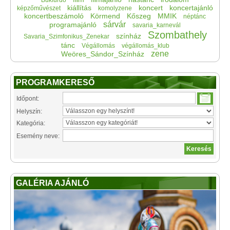
Bükfürdő
kiállítás
koncert
koncertajánló
képzőművészet
komolyzene
koncertbeszámoló
Körmend
Kőszeg
MMIK
néptánc
sárvár
programajánló
savaria_karnevál
Szombathely
színház
Savaria_Szimfonikus_Zenekar
tánc
Végállomás
végállomás_klub
zene
Weöres_Sándor_Színház
PROGRAMKERESŐ
Időpont:
Helyszín:
Kategória:
Esemény neve:
GALÉRIA AJÁNLÓ