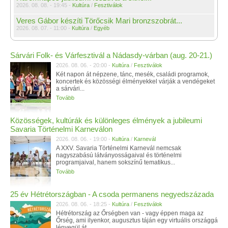
2026. 08. 08. - 19:45 -
Kultúra
/
Fesztiválok
Veres Gábor készíti Törőcsik Mari bronzszobrát...
2026. 08. 07. - 11:00 -
Kultúra
/
Egyéb
Sárvári Folk- és Várfesztivál a Nádasdy-várban (aug. 20-21.)
2026. 08. 06. - 20:00 -
Kultúra
/
Fesztiválok
Két napon át népzene, tánc, mesék, családi programok,
koncertek és közösségi élményekkel várják a vendégeket
a sárvári...
Tovább
Közösségek, kultúrák és különleges élmények a jubileumi
Savaria Történelmi Karneválon
2026. 08. 06. - 19:00 -
Kultúra
/
Karnevál
A XXV. Savaria Történelmi Karnevál nemcsak
nagyszabású látványosságaival és történelmi
programjaival, hanem sokszínű tematikus...
Tovább
25 év Hétrétországban - A csoda permanens negyedszázada
2026. 08. 06. - 18:25 -
Kultúra
/
Fesztiválok
Hétrétország az Őrségben van - vagy éppen maga az
Őrség, ami ilyenkor, augusztus táján egy virtuális országgá
lényegül át....