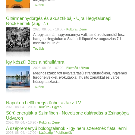
Tovább
Gitármennydörgés és akusztikbáj - Újra Hegyfalunapi
RockPéntek (aug. 7.)
2026. 08. 06. - 18:00 -
Kultúra
/
Zene
Ahogy az már hagyománnyá vált, ismét rockzenétől lesz
hangos Hegyfalun a Szabadidőpark! Az augusztus 7-i
monstre bulin öt...
Tovább
Így készül Bécs a hőhullámra
2026. 08. 05. - 07:20 -
Életmód
/
Bizsu
Meghosszabbított nyitvatartású strandfürdőkkel, ingyenes
fürdőhelyekkel, ivókutakkal, hűsítő zónákkal és városi
hőségriasztási...
Tovább
Napokon belül megszűnhet a Jazz TV
2026. 08. 04. - 20:30 -
Kultúra
/
Egyéb
Sűrű energiák a Szimfiben - Novelzone daláradás a Zsinagóga
Udvaron
2026. 08. 04. - 18:20 -
Kultúra
/
Zene
A szépreményű boldogtalanok - Így nem szeretnék fiatal lenni
2026. 08. 04. - 17:00 -
Látószög
/
Publikációk