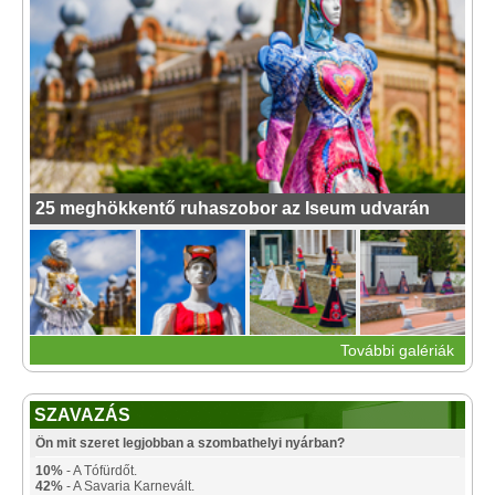
25 meghökkentő ruhaszobor az Iseum udvarán
További galériák
SZAVAZÁS
Ön mit szeret legjobban a szombathelyi nyárban?
10%
- A Tófürdőt.
42%
- A Savaria Karnevált.