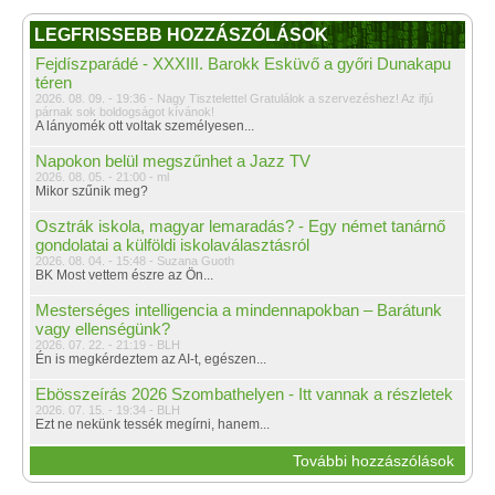
LEGFRISSEBB HOZZÁSZÓLÁSOK
Fejdíszparádé - XXXIII. Barokk Esküvő a győri Dunakapu
téren
2026. 08. 09. - 19:36 - Nagy Tisztelettel Gratulálok a szervezéshez! Az ifjú
párnak sok boldogságot kívánok!
A lányomék ott voltak személyesen...
Napokon belül megszűnhet a Jazz TV
2026. 08. 05. - 21:00 - ml
Mikor szűnik meg?
Osztrák iskola, magyar lemaradás? - Egy német tanárnő
gondolatai a külföldi iskolaválasztásról
2026. 08. 04. - 15:48 - Suzana Guoth
BK Most vettem észre az Ön...
Mesterséges intelligencia a mindennapokban – Barátunk
vagy ellenségünk?
2026. 07. 22. - 21:19 - BLH
Én is megkérdeztem az AI-t, egészen...
Ebösszeírás 2026 Szombathelyen - Itt vannak a részletek
2026. 07. 15. - 19:34 - BLH
Ezt ne nekünk tessék megírni, hanem...
További hozzászólások