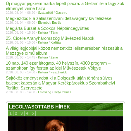
Új magyar jégkrémmárka lépett piacra: a Gellamille a fagyizók
élményét vinné haza
2026. 08. 04. - 08:20 -
Szabadidő
/
Gasztro
Megkezdődik a zalaszentiváni deltavágány kivitelezése
2026. 08. 04. - 08:00 -
Életmód
/
Egyéb
Megjárta Bursát a Szökős Néptáncegyüttes
2026. 08. 03. - 15:30 -
Kultúra
/
Tánc
25. Cicelle Aranyháromszög Művészeti Napok
2026. 08. 03. - 15:00 -
Kultúra
/
Kiállítás
A világ legjobbjai között nemzetközi elismerésben részesült a
Mezsgye című album
2026. 08. 03. - 14:45 -
Kultúra
/
Zene
10 nap, 140 ezer látogató, 40 helyszín, 4300 program –
számokban így festett az idei Művészetek Völgye
2026. 08. 03. - 14:00 -
Kultúra
/
Fesztiválok
Sajtóközleményt adott ki a Dolgozók útján történt súlyos
baleset kapcsán a Magyar Kerékpárosklub Szombathelyi
Területi Szervezete
2026. 08. 03. - 14:00 -
Látószög
/
Helyi fókusz
LEGOLVASOTTABB HÍREK
1
2
3
4
5