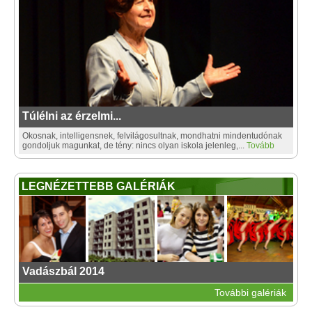
Túlélni az érzelmi...
Okosnak, intelligensnek, felvilágosultnak, mondhatni mindentudónak
gondoljuk magunkat, de tény: nincs olyan iskola jelenleg,...
Tovább
LEGNÉZETTEBB GALÉRIÁK
Vadászbál 2014
További galériák