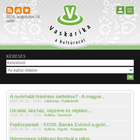
2026. augusztus 10.
hétfő
KERESÉS
A nyelvhalál önkéntes siettetése? - A magyar...
2026. 08. 10. - 15:00 -
Látószög
/
Publikációk
Utcabál, táncház, népzene és néptánc...
2026. 08. 10. - 13:00 -
Kultúra
/
Karnevál
Fejdíszparádé - XXXIII. Barokk Esküvő a győri...
2026. 08. 09. - 02:30 -
Kultúra
/
Egyéb
-
Képgaléria
Háromnapos jubileumi fesztivál a sitkei...