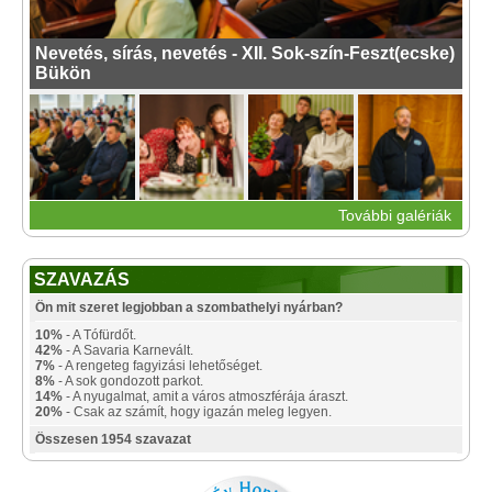
Nevetés, sírás, nevetés - XII. Sok-szín-Feszt(ecske)
Bükön
További galériák
SZAVAZÁS
Ön mit szeret legjobban a szombathelyi nyárban?
10%
- A Tófürdőt.
42%
- A Savaria Karnevált.
7%
- A rengeteg fagyizási lehetőséget.
8%
- A sok gondozott parkot.
14%
- A nyugalmat, amit a város atmoszférája áraszt.
20%
- Csak az számít, hogy igazán meleg legyen.
Összesen 1954 szavazat