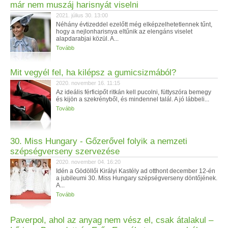
már nem muszáj harisnyát viselni
2021. július 30. 13:00
Néhány évtizeddel ezelőtt még elképzelhetetlennek tűnt,
hogy a nejlonharisnya eltűnik az elengáns viselet
alapdarabjai közül. A...
Tovább
Mit vegyél fel, ha kilépsz a gumicsizmából?
2020. november 16. 11:15
Az ideális férficipőt ritkán kell pucolni, füttyszóra bemegy
és kijön a szekrényből, és mindennel talál. A jó lábbeli...
Tovább
30. Miss Hungary - Gőzerővel folyik a nemzeti
szépségverseny szervezése
2020. november 04. 16:20
Idén a Gödöllői Királyi Kastély ad otthont december 12-én
a jubileumi 30. Miss Hungary szépségverseny döntőjének.
A...
Tovább
Paverpol, ahol az anyag nem vész el, csak átalakul –