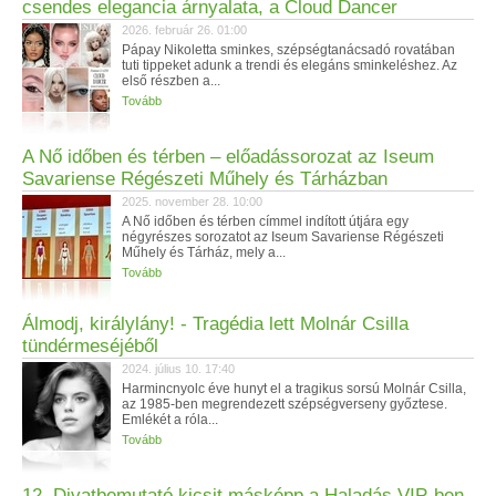
csendes elegancia árnyalata, a Cloud Dancer
2026. február 26. 01:00
Pápay Nikoletta sminkes, szépségtanácsadó rovatában
tuti tippeket adunk a trendi és elegáns sminkeléshez. Az
első részben a...
Tovább
A Nő időben és térben – előadássorozat az Iseum
Savariense Régészeti Műhely és Tárházban
2025. november 28. 10:00
A Nő időben és térben címmel indított útjára egy
négyrészes sorozatot az Iseum Savariense Régészeti
Műhely és Tárház, mely a...
Tovább
Álmodj, királylány! - Tragédia lett Molnár Csilla
tündérmeséjéből
2024. július 10. 17:40
Harmincnyolc éve hunyt el a tragikus sorsú Molnár Csilla,
az 1985-ben megrendezett szépségverseny győztese.
Emlékét a róla...
Tovább
12. Divatbemutató kicsit másképp a Haladás VIP-ben