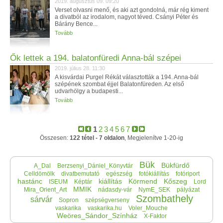
2019. augusztus 09. 09:20
Verset olvasni menő, és aki azt gondolná, már rég kiment
a divatból az irodalom, nagyot téved. Csányi Péter és
Bárány Bence...
Tovább
Ők lettek a 194. balatonfüredi Anna-bál szépei
2019. július 28. 11:30
A kisvárdai Purgel Rékát választották a 194. Anna-bál
szépének szombat éjjel Balatonfüreden. Az első
udvarhölgy a budapesti...
Tovább
1
2
3
4
5
6
7
Összesen:
122 tétel - 7 oldalon
, Megjelenítve 1-20-ig
Bük
Bükfürdő
A_Dal
Berzsenyi_Dániel_Könyvtár
Celldömölk
divatbemutató
egészség
fotókiállítás
fotóriport
hastánc
kiállítás
Körmend
Kőszeg
ISEUM
Képtár
Lord
MMIK
Mira_Orient_Art
nádasdy-vár
NymE_SEK
pályázat
Szombathely
sárvár
Sopron
szépségverseny
vaskarika
vaskarika.hu
Voler_Mouche
Weöres_Sándor_Színház
X-Faktor