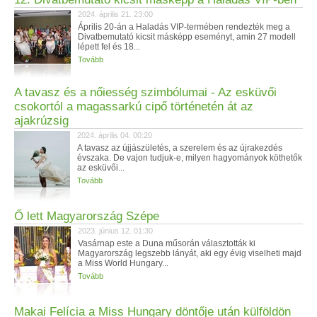
2024. április 21. 23:00
Április 20-án a Haladás VIP-termében rendezték meg a
Divatbemutató kicsit másképp eseményt, amin 27 modell
lépett fel és 18...
Tovább
A tavasz és a nőiesség szimbólumai - Az esküvői
csokortól a magassarkú cipő történetén át az
ajakrúzsig
2024. április 04. 00:20
A tavasz az újjászületés, a szerelem és az újrakezdés
évszaka. De vajon tudjuk-e, milyen hagyományok köthetők
az esküvői...
Tovább
Ő lett Magyarország Szépe
2023. június 12. 01:30
Vasárnap este a Duna műsorán választották ki
Magyarország legszebb lányát, aki egy évig viselheti majd
a Miss World Hungary...
Tovább
Makai Felícia a Miss Hungary döntője után külföldön