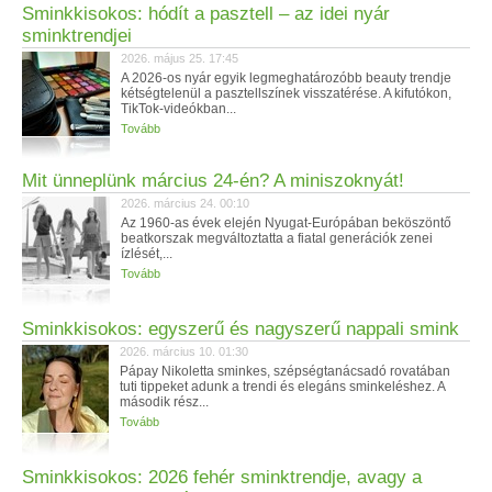
Sminkkisokos: hódít a pasztell – az idei nyár
sminktrendjei
2026. május 25. 17:45
A 2026-os nyár egyik legmeghatározóbb beauty trendje
kétségtelenül a pasztellszínek visszatérése. A kifutókon,
TikTok-videókban...
Tovább
Mit ünneplünk március 24-én? A miniszoknyát!
2026. március 24. 00:10
Az 1960-as évek elején Nyugat-Európában beköszöntő
beatkorszak megváltoztatta a fiatal generációk zenei
ízlését,...
Tovább
Sminkkisokos: egyszerű és nagyszerű nappali smink
2026. március 10. 01:30
Pápay Nikoletta sminkes, szépségtanácsadó rovatában
tuti tippeket adunk a trendi és elegáns sminkeléshez. A
második rész...
Tovább
Sminkkisokos: 2026 fehér sminktrendje, avagy a