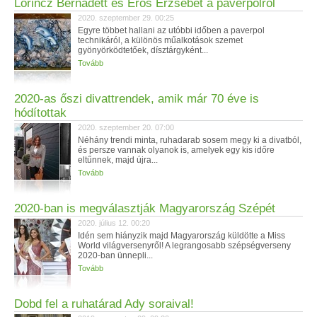
Lőrincz Bernadett és Erős Erzsébet a paverpolról
2020. szeptember 29. 00:25
Egyre többet hallani az utóbbi időben a paverpol
technikáról, a különös műalkotások szemet
gyönyörködtetőek, dísztárgyként...
Tovább
2020-as őszi divattrendek, amik már 70 éve is
hódítottak
2020. szeptember 20. 07:00
Néhány trendi minta, ruhadarab sosem megy ki a divatból,
és persze vannak olyanok is, amelyek egy kis időre
eltűnnek, majd újra...
Tovább
2020-ban is megválasztják Magyarország Szépét
2020. július 12. 00:20
Idén sem hiányzik majd Magyarország küldötte a Miss
World világversenyről! A legrangosabb szépségverseny
2020-ban ünnepli...
Tovább
Dobd fel a ruhatárad Ady soraival!