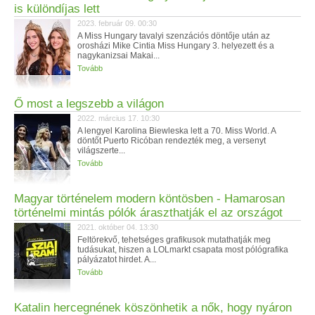
is különdíjas lett
2023. február 09. 00:30
A Miss Hungary tavalyi szenzációs döntője után az
orosházi Mike Cintia Miss Hungary 3. helyezett és a
nagykanizsai Makai...
Tovább
Ő most a legszebb a világon
2022. március 17. 10:30
A lengyel Karolina Biewleska lett a 70. Miss World. A
döntőt Puerto Ricóban rendezték meg, a versenyt
világszerte...
Tovább
Magyar történelem modern köntösben - Hamarosan
történelmi mintás pólók áraszthatják el az országot
2021. október 04. 13:30
Feltörekvő, tehetséges grafikusok mutathatják meg
tudásukat, hiszen a LOLmarkt csapata most pólógrafika
pályázatot hirdet. A...
Tovább
Katalin hercegnének köszönhetik a nők, hogy nyáron