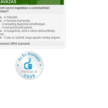
ZAVAZÁS
mit szeret legjobban a szombathelyi
árban?
%
- A Tófürdőt.
%
- A Savaria Karnevált.
- A rengeteg fagyizási lehetőséget.
- A sok gondozott parkot.
%
- A nyugalmat, amit a város atmoszférája
szt.
%
- Csak az számít, hogy igazán meleg legyen.
szesen 1954 szavazat