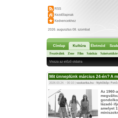
RSS
Kezdőlapnak
Kedvencekhez
2026. augusztus 08. szombat
Címlap
Kultúra
Életmód
Szab
Fesztiválok
Zene
Film
Színház
Színésztükör
Vissza az előző oldalra
Mit ünneplünk március 24-én? A m
2026.03.24. - 00:10 |
vaskarika.hu - Nyitókép: Fotó
Az 1960-
megváltozt
gondolkod
lázadó if
amelyet 1
miniszokn