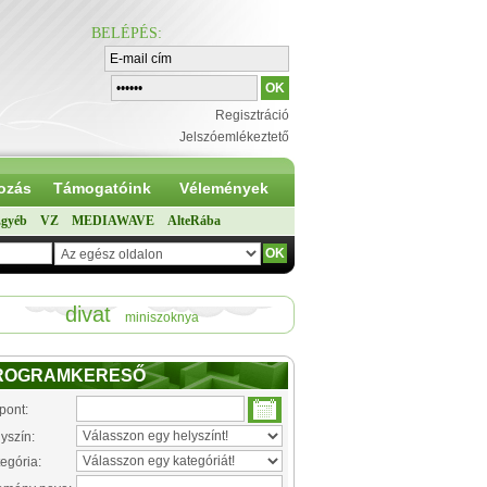
BELÉPÉS
:
Regisztráció
Jelszóemlékeztető
ozás
Támogatóink
Vélemények
gyéb
VZ
MEDIAWAVE
AlteRába
divat
miniszoknya
ROGRAMKERESŐ
pont:
yszín:
egória: