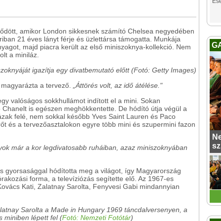
Es
dődött, amikor London sikkesnek számító Chelsea negyedében
riban 21 éves lányt férje és üzlettársa támogatta. Munkája
G
nyagot, majd piacra került az első miniszoknya-kollekció. Nem
lt a miniláz.
oknyáját igazítja egy divatbemutató előtt (Fotó: Getty Images)
- magyarázta a tervező.
„Áttörés volt, az idő átélése."
egy valóságos sokkhullámot indított el a mini. Sokan
o Chanelt is egészen meghökkentette. De hódító útja végül a
házak felé, nem sokkal később Yves Saint Lauren és Paco
rőt és a tervezőasztalokon egyre több mini és szupermini fazon
Ne
sz
ányok már a kor legdivatosabb ruháiban, azaz miniszoknyában
aros gyorsasággal hódította meg a világot, így Magyarország
zórakozási forma, a televíziózás segítette elő. Az 1967-es
 Kovács Kati, Zalatnay Sarolta, Fenyvesi Gabi mindannyian
alatnay Sarolta a Made in Hungary 1969 táncdalversenyen, a
miniben lépett fel (
Fotó: Nemzeti Fotótár
)