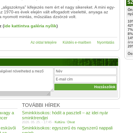
S
aligszoknya" kifejezés nem ért el nagy sikereket. A mini egy-
Ön 
 az 1970-es évek elején vált elfogadott viseletté, anyaga az
ny
a nyomott mintás, műszálas dzsörzé volt.
10
 (
ide kattintva galéria nyílik
)
42
7%
8%
14
ára
Az oldal tetejére
Küldés e-mailben
Nyomtatás
20
Ös
TOVÁBBI HÍREK
avagy a
Sminkkisokos: hódít a pasztell – az idei nyár
ncer
sminktrendjei
2026. 05. 25. - 17:45 -
Kultúra
/
Divat
 esküvői
Sminkkisokos: egyszerű és nagyszerű nappali
t az
smink