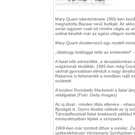
Mary Quant sikertörténete 1955-ben kez
megnyitotta Bazaar nevű butikját. Az akko
során egyszer csak túl rövidre vágta az a
sokkal később már az egész világon tombo
Mary Quant divattervező egy modell minisz
„
Valahogy boldoggá tette az embereket
" 
A fiatal nők üdvözölték, a társadalomban 
vulgárisnak titulálták, 1965-ben még Coc
vártnál gyorsabban elindult a nagy divat
Rabanne is felismerték a trendben rejlő e
született.
A londoni Portobello Marketnél a fiatal l
sétálgattak (Fotó: Getty Images)
Az új divat - minden tiltás ellenére - vih
ifjúságát is. Gyors divattá válását az új s
Táncdalfesztivál fiatal énekesnői például
miniszoknyában léptek a színpadra.
1969-ben már tombolt itthon a miniláz, Z
székesfehérvári Vörösmarty Színházban is 