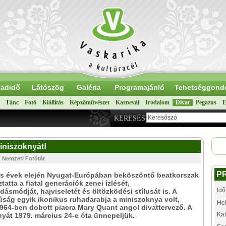
adidő
Látószög
Galéria
Programajánló
Tehetséggond
Tánc
Fotó
Kiállítás
Képzőművészet
Karnevál
Irodalom
Divat
Pegazus
E
KERESÉS
iniszoknyát!
: Nemzeti Fotótár
P
as évek elején Nyugat-Európában beköszöntő beatkorszak
atta a fiatal generációk zenei ízlését,
Idő
ásmódját, hajviseletét és öltözködési stílusát is. A
júság egyik ikonikus ruhadarabja a miniszoknya volt,
Hel
964-ben dobott piacra Mary Quant angol divattervező. A
Kat
yát 1979. március 24-e óta ünnepeljük.