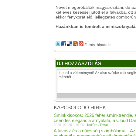
Nevét megpróbálták magyarosítani, de az „
két éves késéssel jutott el a falvakba, ott
ekkor fénykorát élő, jellegzetes domborúr
Hazánkban is tombolt a miniszoknyaláz
Forrás: hirado.hu
ÚJ HOZZÁSZÓLÁS
KAPCSOLÓDÓ HÍREK
Sminkkisokos: 2026 fehér sminktrendje, 
csendes elegancia árnyalata, a Cloud Da
2026. 02. 26. - 01:00 -
Kultúra
/
Divat
A tavasz és a nőiesség szimbólumai - Az
csokortól a magassarkú cipő történetén á