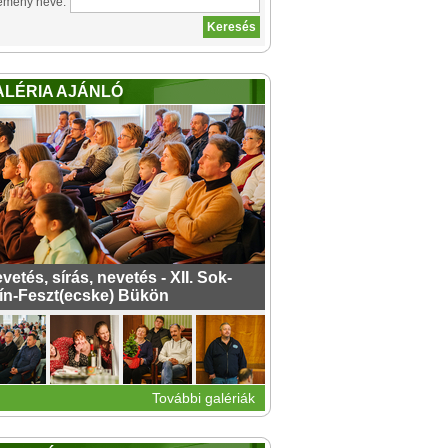
emény neve:
ALÉRIA AJÁNLÓ
vetés, sírás, nevetés - XII. Sok-
ín-Feszt(ecske) Bükön
További galériák