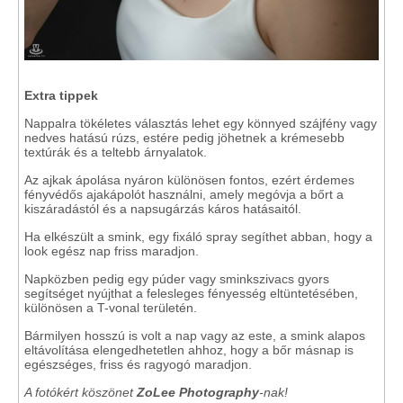
Extra tippek
Nappalra tökéletes választás lehet egy könnyed szájfény vagy
nedves hatású rúzs, estére pedig jöhetnek a krémesebb
textúrák és a teltebb árnyalatok.
Az ajkak ápolása nyáron különösen fontos, ezért érdemes
fényvédős ajakápolót használni, amely megóvja a bőrt a
kiszáradástól és a napsugárzás káros hatásaitól.
Ha elkészült a smink, egy fixáló spray segíthet abban, hogy a
look egész nap friss maradjon.
Napközben pedig egy púder vagy sminkszivacs gyors
segítséget nyújthat a felesleges fényesség eltüntetésében,
különösen a T-vonal területén.
Bármilyen hosszú is volt a nap vagy az este, a smink alapos
eltávolítása elengedhetetlen ahhoz, hogy a bőr másnap is
egészséges, friss és ragyogó maradjon.
A fotókért köszönet
ZoLee Photography
-nak!