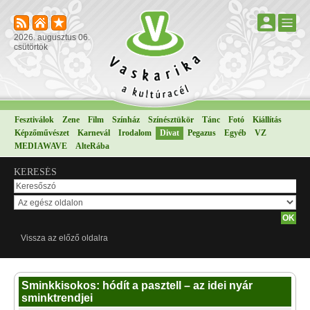
2026. augusztus 06.
csütörtök
Fesztiválok
Zene
Film
Színház
Színésztükör
Tánc
Fotó
Kiállítás
Képzőművészet
Karnevál
Irodalom
Divat
Pegazus
Egyéb
VZ
MEDIAWAVE
AlteRába
KERESÉS
Vissza az előző oldalra
Sminkkisokos: hódít a pasztell – az idei nyár
sminktrendjei