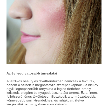
Az év legdivatosabb árnyalatai
A 2026-os beauty és divattrendekben nemcsak a textúrák,
hanem a színek is meghatározó szerepet kapnak. Az idei év
egyik legnépszerűbb árnyalata a légies törtfehér, amely
letisztult, elegáns és nyugodt összhatást teremt. Ez a finom,
felhőszerű tónus tökéletesen illeszkedik a természetesebb,
könnyedebb sminktrendekhez, és ruhákban, illetve
kiegészítőkben is gyakran visszaköszön.