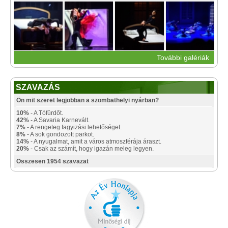
További galériák
SZAVAZÁS
Ön mit szeret legjobban a szombathelyi nyárban?
10%
- A Tófürdőt.
42%
- A Savaria Karnevált.
7%
- A rengeteg fagyizási lehetőséget.
8%
- A sok gondozott parkot.
14%
- A nyugalmat, amit a város atmoszférája áraszt.
20%
- Csak az számít, hogy igazán meleg legyen.
Összesen 1954 szavazat