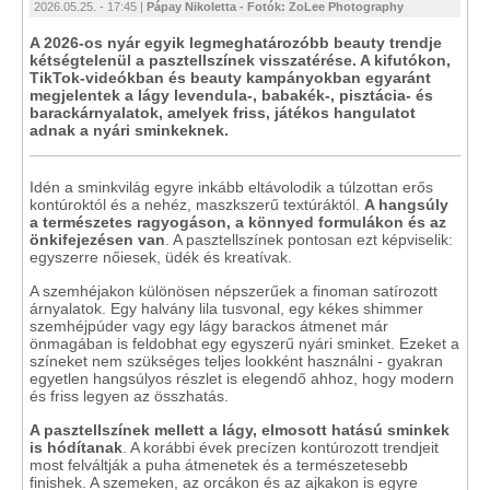
2026.05.25. - 17:45 |
Pápay Nikoletta - Fotók: ZoLee Photography
A 2026-os nyár egyik legmeghatározóbb beauty trendje
kétségtelenül a pasztellszínek visszatérése. A kifutókon,
TikTok-videókban és beauty kampányokban egyaránt
megjelentek a lágy levendula-, babakék-, pisztácia- és
barackárnyalatok, amelyek friss, játékos hangulatot
adnak a nyári sminkeknek.
Idén a sminkvilág egyre inkább eltávolodik a túlzottan erős
kontúroktól és a nehéz, maszkszerű textúráktól.
A hangsúly
a természetes ragyogáson, a könnyed formulákon és az
önkifejezésen van
. A pasztellszínek pontosan ezt képviselik:
egyszerre nőiesek, üdék és kreatívak.
A szemhéjakon különösen népszerűek a finoman satírozott
árnyalatok. Egy halvány lila tusvonal, egy kékes shimmer
szemhéjpúder vagy egy lágy barackos átmenet már
önmagában is feldobhat egy egyszerű nyári sminket. Ezeket a
színeket nem szükséges teljes lookként használni - gyakran
egyetlen hangsúlyos részlet is elegendő ahhoz, hogy modern
és friss legyen az összhatás.
A pasztellszínek mellett a lágy, elmosott hatású sminkek
is hódítanak
. A korábbi évek precízen kontúrozott trendjeit
most felváltják a puha átmenetek és a természetesebb
finishek. A szemeken, az orcákon és az ajkakon is egyre