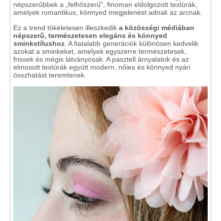
népszerűbbek a „felhőszerű", finoman eldolgozott textúrák,
amelyek romantikus, könnyed megjelenést adnak az arcnak.
Ez a trend tökéletesen illeszkedik
a közösségi médiában
népszerű, természetesen elegáns és könnyed
sminkstílushoz
. A fiatalabb generációk különösen kedvelik
azokat a sminkeket, amelyek egyszerre természetesek,
frissek és mégis látványosak. A pasztell árnyalatok és az
elmosott textúrák együtt modern, nőies és könnyed nyári
összhatást teremtenek.