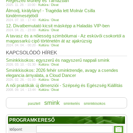
Régészeti Műhely és Tárházban
2025. 11. 28. - 10:00 -
Kultúra
/
Divat
Álmodj, királylány! - Tragédia lett Molnár Csilla
tündérmeséjéből
2024. 07. 10. - 17:40 -
Kultúra
/
Divat
12. Divatbemutató kicsit másképp a Haladás VIP-ben
2024. 04. 21. - 23:00 -
Kultúra
/
Divat
A tavasz és a nőiesség szimbólumai - Az esküvői csokortól a
magassarkú cipő történetén át az ajakrúzsig
2024. 04. 04. - 00:20 -
Kultúra
/
Divat
KAPCSOLÓDÓ HÍREK
Sminkkisokos: egyszerű és nagyszerű nappali smink
2026. 03. 10. - 01:30 -
Kultúra
/
Divat
Sminkkisokos: 2026 fehér sminktrendje, avagy a csendes
elegancia árnyalata, a Cloud Dancer
2026. 02. 26. - 01:00 -
Kultúra
/
Divat
A női praktikák új dimenziói - Szépség és Egészség Kiállítás
2008. 09. 14. - 13:44 -
Kultúra
/
Divat
smink
pasztell
sminkelés
sminkkisokos
PROGRAMKERESŐ
Időpont: