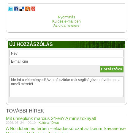
Nyomtatás
Küldés e-mailben
Az oldal tetejére
ÚJ HOZZÁSZÓLÁS
TOVÁBBI HÍREK
Mit ünneplünk március 24-én? A miniszoknyát!
2026. 03. 24. - 00:10 -
Kultúra
/
Divat
A Nő időben és térben – előadássorozat az Iseum Savariense