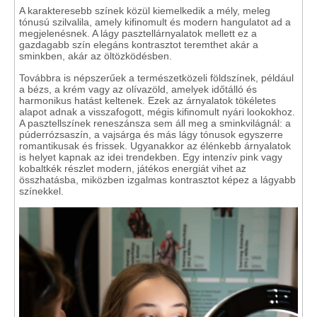
A karakteresebb színek közül kiemelkedik a mély, meleg
tónusú szilvalila, amely kifinomult és modern hangulatot ad a
megjelenésnek. A lágy pasztellárnyalatok mellett ez a
gazdagabb szín elegáns kontrasztot teremthet akár a
sminkben, akár az öltözködésben.
Továbbra is népszerűek a természetközeli földszínek, például
a bézs, a krém vagy az olívazöld, amelyek időtálló és
harmonikus hatást keltenek. Ezek az árnyalatok tökéletes
alapot adnak a visszafogott, mégis kifinomult nyári lookokhoz.
A pasztellszínek reneszánsza sem áll meg a sminkvilágnál: a
púderrózsaszín, a vajsárga és más lágy tónusok egyszerre
romantikusak és frissek. Ugyanakkor az élénkebb árnyalatok
is helyet kapnak az idei trendekben. Egy intenzív pink vagy
kobaltkék részlet modern, játékos energiát vihet az
összhatásba, miközben izgalmas kontrasztot képez a lágyabb
színekkel.