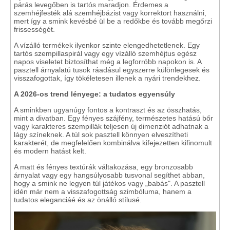
párás levegőben is tartós maradjon. Érdemes a
szemhéjfesték alá szemhéjbázist vagy korrektort használni,
mert így a smink kevésbé ül be a redőkbe és tovább megőrzi
frissességét.
A vízálló termékek ilyenkor szinte elengedhetetlenek. Egy
tartós szempillaspirál vagy egy vízálló szemhéjtus egész
napos viseletet biztosíthat még a legforróbb napokon is. A
pasztell árnyalatú tusok ráadásul egyszerre különlegesek és
visszafogottak, így tökéletesen illenek a nyári trendekhez.
A 2026-os trend lényege: a tudatos egyensúly
A sminkben ugyanúgy fontos a kontraszt és az összhatás,
mint a divatban. Egy fényes szájfény, természetes hatású bőr
vagy karakteres szempillák teljesen új dimenziót adhatnak a
lágy színeknek. A túl sok pasztell könnyen elveszítheti
karakterét, de megfelelően kombinálva kifejezetten kifinomult
és modern hatást kelt.
A matt és fényes textúrák váltakozása, egy bronzosabb
árnyalat vagy egy hangsúlyosabb tusvonal segíthet abban,
hogy a smink ne legyen túl játékos vagy „babás". A pasztell
idén már nem a visszafogottság szimbóluma, hanem a
tudatos eleganciáé és az önálló stílusé.