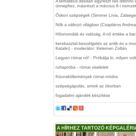
A tematikus délután egyrészt Isis istennő
ünnephez, másrészt a március 8-i nemzet
Őskori szépségek (Simmer Lívia, Zalaege
Nők a változó világban (Csapláros Andrea
Hősmondák és valóság. A nő értéke a bar
kerekasztal-beszélgetés az antik és a mod
Katalin) - moderátor: Kelemen Zoltán
Legyen római nő! - Próbálja ki, milyen vo
ruhapróba - római viseletek
frizuraköltemények római módra
szépségápolás, smink az ókorban
fogadalmi ajándék készítése
A HÍRHEZ TARTOZÓ KÉPGALÉRI