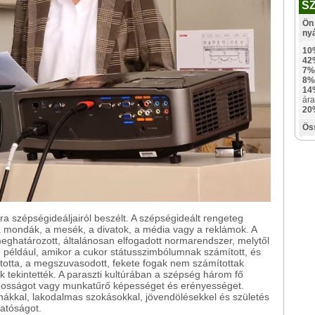
S
Ön 
ny
10
42
7%
8%
14
ára
20
Ös
úra szépségideáljairól beszélt. A szépségideált rengeteg
 a mondák, a mesék, a divatok, a média vagy a reklámok. A
meghatározott, általánosan elfogadott normarendszer, melytől
például, amikor a cukor státusszimbólumnak számított, és
sztotta, a megszuvasodott, fekete fogak nem számítottak
 tekintették. A paraszti kultúrában a szépség három fő
sznosságot vagy munkatűrő képességet és erényességet.
ákkal, lakodalmas szokásokkal, jövendölésekkel és születés
gatóságot.