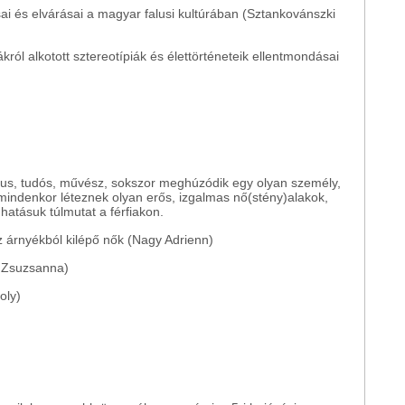
másai és elvárásai a magyar falusi kultúrában (Sztankovánszki
ivistákról alkotott sztereotípiák és élettörténeteik ellentmondásai
ikus, tudós, művész, sokszor meghúzódik egy olyan személy,
t mindenkor léteznek olyan erős, izgalmas nő(stény)alakok,
hatásuk túlmutat a férfiakon.
Az árnyékból kilépő nők (Nagy Adrienn)
 Zsuzsanna)
oly)