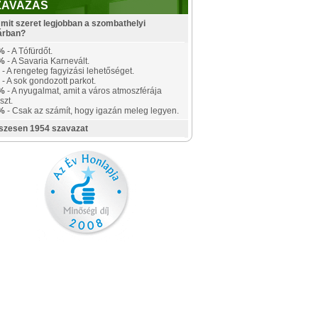
ZAVAZÁS
mit szeret legjobban a szombathelyi
árban?
%
- A Tófürdőt.
%
- A Savaria Karnevált.
- A rengeteg fagyizási lehetőséget.
- A sok gondozott parkot.
%
- A nyugalmat, amit a város atmoszférája
szt.
%
- Csak az számít, hogy igazán meleg legyen.
szesen 1954 szavazat