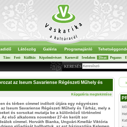
adidő
Látószög
Galéria
Programajánló
Tehetséggond
Tánc
Fotó
Kiállítás
Képzőművészet
Karnevál
Irodalom
Divat
Pegazus
E
KERESÉS
orozat az Iseum Savariense Régészeti Műhely és
i
Képgaléria megtekintése
P
en és térben címmel indított útjára egy négyrészes
Idő
 az Iseum Savariense Régészeti Műhely és Tárház, mely a
peket és sorsokat mutatja be a különböző történelmi
Hel
 Az első alkalomra november 27-én került sor
Kat
eálok címmel. Horváth Bianka, Ungvári-Kmellár Viktória
drienn előadását hallhattuk, az est házigazdája Kelemen