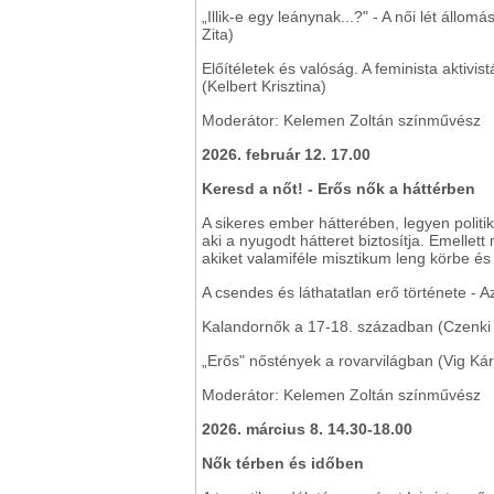
„Illik-e egy leánynak...?" - A női lét állo
Zita)
​​​​​​​Előítéletek és valóság. A feminista akt
(Kelbert Krisztina)
Moderátor: Kelemen Zoltán színművész
2026. február 12. 17.00
Keresd a nőt! - Erős nők a háttérben
A sikeres ember hátterében, legyen polit
aki a nyugodt hátteret biztosítja. Emellet
akiket valamiféle misztikum leng körbe és 
A csendes és láthatatlan erő története - 
Kalandornők a 17-18. században (Czenki
„Erős" nőstények a rovarvilágban (Vig Kár
Moderátor: Kelemen Zoltán színművész
2026. március 8. 14.30-18.00
Nők térben és időben