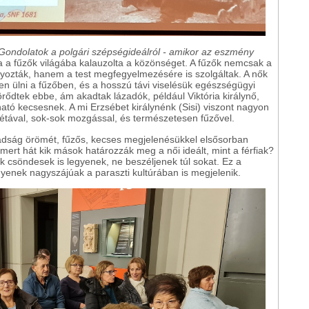
 Gondolatok a polgári szépségideálról - amikor az eszmény
 a fűzők világába kalauzolta a közönséget. A fűzők nemcsak a
ályozták, hanem a test megfegyelmezésére is szolgáltak. A nők
 ülni a fűzőben, és a hosszú távi viselésük egészségügyi
örődtek ebbe, ám akadtak lázadók, például Viktória királynő,
ató kecsesnek. A mi Erzsébet királynénk (Sisi) viszont nagyon
iétával, sok-sok mozgással, és természetesen fűzővel.
badság örömét, fűzős, kecses megjelenésükkel elsősorban
, mert hát kik mások határozzák meg a női ideált, mint a férfiak?
ők csöndesek is legyenek, ne beszéljenek túl sokat. Ez a
enek nagyszájúak a paraszti kultúrában is megjelenik.