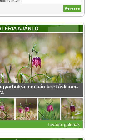
emény neve:
ALÉRIA AJÁNLÓ
gyarbüksi mocsári kockásliliom-
ra
További galériák