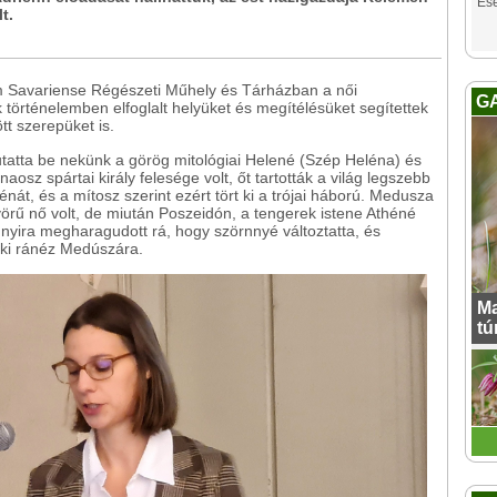
Es
t.
m Savariense Régészeti Műhely és Tárházban a női
G
történelemben elfoglalt helyüket és megítélésüket segítettek
tt szerepüket is.
atta be nekünk a görög mitológiai Helené (Szép Heléna) és
sz spártai király felesége volt, őt tartották a világ legszebb
énát, és a mítosz szerint ezért tört ki a trójai háború. Medusza
yörű nő volt, de miután Poszeidón, a tengerek istene Athéné
yira megharagudott rá, hogy szörnnyé változtatta, és
aki ránéz Medúszára.
Ma
tú