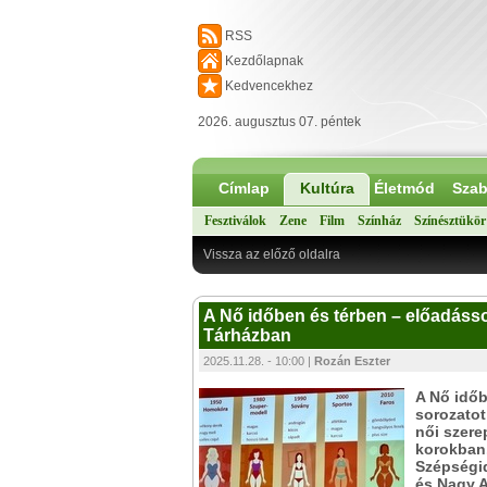
RSS
Kezdőlapnak
Kedvencekhez
2026. augusztus 07. péntek
Címlap
Kultúra
Életmód
Szab
Fesztiválok
Zene
Film
Színház
Színésztükör
Vissza az előző oldalra
A Nő időben és térben – előadáss
Tárházban
2025.11.28. - 10:00 |
Rozán Eszter
A Nő időb
sorozatot
női szere
korokban.
Szépségid
és Nagy A