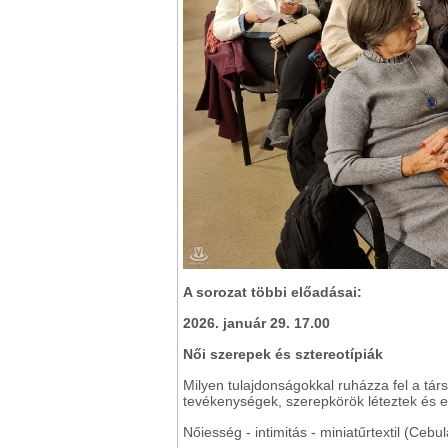
A sorozat többi előadásai:
2026. január 29. 17.00
Női szerepek és sztereotípiák
Milyen tulajdonságokkal ruházza fel a társ
tevékenységek, szerepkörök léteztek és e
Nőiesség - intimitás - miniatűrtextil (Cebu