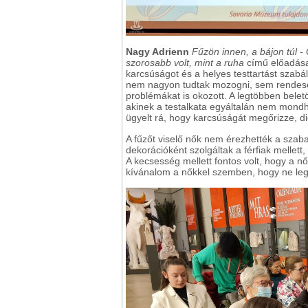
Nagy Adrienn
Fűzön innen, a bájon túl -
szorosabb volt, mint a ruha
című előadása
karcsúságot és a helyes testtartást szab
nem nagyon tudtak mozogni, sem rendesen
problémákat is okozott. A legtöbben belet
akinek a testalkata egyáltalán nem mondh
ügyelt rá, hogy karcsúságát megőrizze, d
A fűzőt viselő nők nem érezhették a sza
dekorációként szolgáltak a férfiak mellett
A kecsesség mellett fontos volt, hogy a n
kívánalom a nőkkel szemben, hogy ne legy