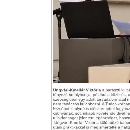
Ungvári-Kmellár Viktória
a paraszti kult
tényező befolyásolja, például a közízlés,
szépségideál egy adott társadalom által 
nem tanácsos különbözni. A Tudor-korban 
Erzsébet királynő is előszeretettel fogya
csúnyának, sőt, inkább követendő divatnak
tulajdonságot jelentett: egészséget, ha
Ungvári-Kmellár Viktória különböző babon
utáni praktikákkal is megismertette a hall