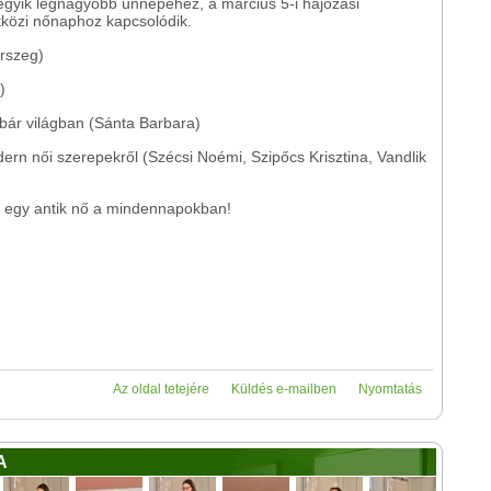
 egyik legnagyobb ünnepéhez, a március 5-i hajózási
közi nőnaphoz kapcsolódik.
rszeg)
)
bár világban (Sánta Barbara)
ern női szerepekről (Szécsi Noémi, Szipőcs Krisztina, Vandlik
lt egy antik nő a mindennapokban!
Az oldal tetejére
Küldés e-mailben
Nyomtatás
A