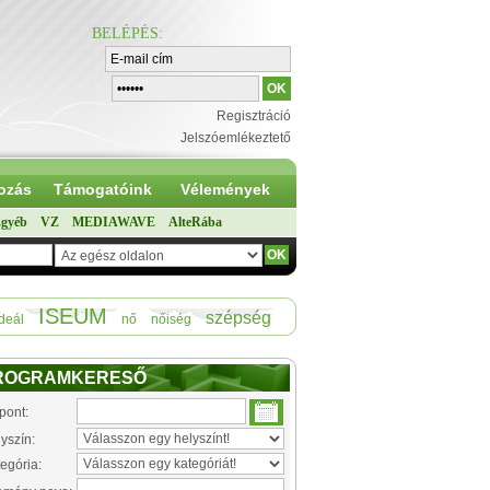
BELÉPÉS
:
Regisztráció
Jelszóemlékeztető
ozás
Támogatóink
Vélemények
gyéb
VZ
MEDIAWAVE
AlteRába
ISEUM
szépség
deál
nő
nőiség
ROGRAMKERESŐ
pont:
yszín:
egória: