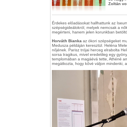
Zoltán vol
Érdekes előadásokat hallhattunk az Iseu
szépségideálokról, melyek nemcsak a nők 
megérteni, hanem jelen korunkban betöltö
Horváth Bianka
az ókori szépségeket mut
Medusza példáján keresztül. Heléna Melenao
nőjének. Parisz trójai herceg elrabolta Hel
sorsa tragikus, mivel eredetileg egy gyön
templomában a magáévá tette, Athéné ann
megátkozta, hogy kővé váljon mindenki, 