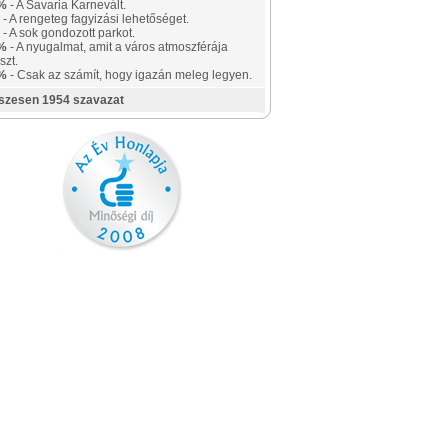
%
- A Savaria Karnevált.
- A rengeteg fagyizási lehetőséget.
- A sok gondozott parkot.
%
- A nyugalmat, amit a város atmoszférája
szt.
%
- Csak az számít, hogy igazán meleg legyen.
szesen 1954 szavazat