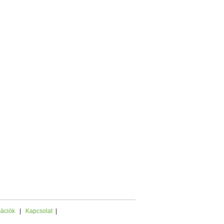
mációk
|
Kapcsolat
|