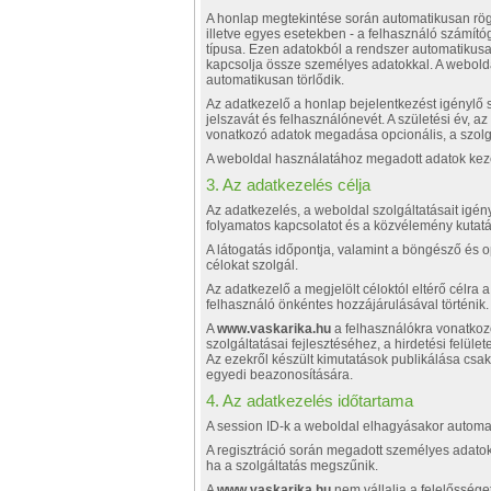
A honlap megtekintése során automatikusan rögz
illetve egyes esetekben - a felhasználó számít
típusa. Ezen adatokból a rendszer automatikusa
kapcsolja össze személyes adatokkal. A webolda
automatikusan törlődik.
Az adatkezelő a honlap bejelentkezést igénylő s
jelszavát és felhasználónevét. A születési év, 
vonatkozó adatok megadása opcionális, a szolg
A weboldal használatához megadott adatok keze
3. Az adatkezelés célja
Az adatkezelés, a weboldal szolgáltatásait igény
folyamatos kapcsolatot és a közvélemény kutatás
A látogatás időpontja, valamint a böngésző és op
célokat szolgál.
Az adatkezelő a megjelölt céloktól eltérő célra
felhasználó önkéntes hozzájárulásával történik.
A
www.vaskarika.hu
a felhasználókra vonatkozó
szolgáltatásai fejlesztéséhez, a hirdetési felület
Az ezekről készült kimutatások publikálása csa
egyedi beazonosítására.
4. Az adatkezelés időtartama
A session ID-k a weboldal elhagyásakor automa
A regisztráció során megadott személyes adatok
ha a szolgáltatás megszűnik.
A
www.vaskarika.hu
nem vállalja a felelőssége