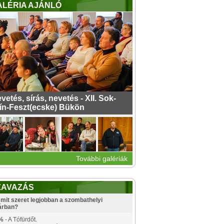
ALÉRIA AJÁNLÓ
vetés, sírás, nevetés - XII. Sok-
ín-Feszt(ecske) Bükön
További galériák
ZAVAZÁS
mit szeret legjobban a szombathelyi
árban?
%
- A Tófürdőt.