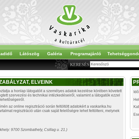
adidő
Látószög
Galéria
Programajánló
Tehetséggond
KERESÉS
ZABÁLYZAT, ELVEINK
P
ztatja a honlap látogatóit a személyes adatok kezelése körében követett
Idő
ett szervezési és technikai intézkedéseiről, valamint a látogatók ezzel
lehetőségeiről.
Hel
mén az online regisztráció során feltöltött adatokért a vaskarika.hu
Kat
almat regisztráció után csak saját felelőségre lehet feltölteni, melynek
Es
khely: 9700 Szombathely, Csillag u. 21.)