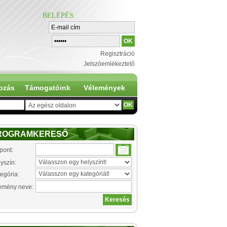
BELÉPÉS
:
Regisztráció
Jelszóemlékeztető
ozás
Támogatóink
Vélemények
ROGRAMKERESŐ
pont:
yszín:
egória:
emény neve: