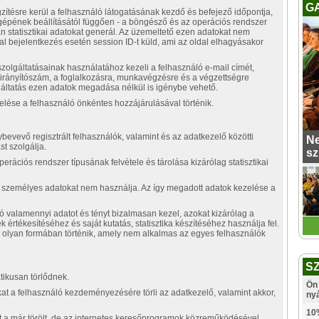
G
ítésre kerül a felhasználó látogatásának kezdő és befejező időpontja,
ógépének beállításától függően - a böngésző és az operációs rendszer
n statisztikai adatokat generál. Az üzemeltető ezen adatokat nem
l bejelentkezés esetén session ID-t küld, ami az oldal elhagyásakor
zolgáltatásainak használatához kezeli a felhasználó e-mail címét,
az irányítószám, a foglalkozásra, munkavégzésre és a végzettségre
áltatás ezen adatok megadása nélkül is igénybe vehető.
lése a felhasználó önkéntes hozzájárulásával történik.
bevevő regisztrált felhasználók, valamint és az adatkezelő közötti
Ne
t szolgálja.
sz
erációs rendszer típusának felvétele és tárolása kizárólag statisztikai
 a személyes adatokat nem használja. Az így megadott adatok kezelése a
 valamennyi adatot és tényt bizalmasan kezel, azokat kizárólag a
ek értékesítéséhez és saját kutatás, statisztika készítéséhez használja fel.
k olyan formában történik, amely nem alkalmas az egyes felhasználók
S
tikusan törlődnek.
Ön 
at a felhasználó kezdeményezésére törli az adatkezelő, valamint akkor,
ny
10
t a már törölt, de az internetes keresőprogramok közreműködésével