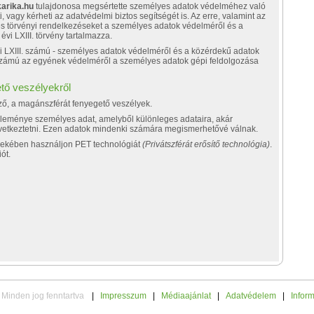
arika.hu
tulajdonosa megsértette személyes adatok védelméhez való
i, vagy kérheti az adatvédelmi biztos segítségét is. Az erre, valamint az
es törvényi rendelkezéseket a személyes adatok védelméről és a
vi LXIII. törvény tartalmazza.
vi LXIII. számú - személyes adatok védelméről és a közérdekű adatok
I. számú az egyének védelméről a személyes adatok gépi feldolgozása
tő veszélyekről
öző, a magánszférát fenyegető veszélyek.
 véleménye személyes adat, amelyből különleges adataira, akár
következtetni. Ezen adatok mindenki számára megismerhetővé válnak.
dekében használjon PET technológiát
(Privátszférát erősítő technológia)
.
ót.
 Minden jog fenntartva
|
Impresszum
|
Médiaajánlat
|
Adatvédelem
|
Infor