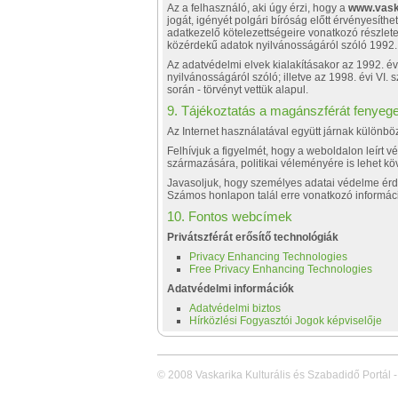
Az a felhasználó, aki úgy érzi, hogy a
www.vask
jogát, igényét polgári bíróság előtt érvényesíthet
adatkezelő kötelezettségeire vonatkozó részlet
közérdekű adatok nyilvánosságáról szóló 1992. é
Az adatvédelmi elvek kialakításakor az 1992. é
nyilvánosságáról szóló; illetve az 1998. évi V
során - törvényt vettük alapul.
9. Tájékoztatás a magánszférát fenyege
Az Internet használatával együtt járnak különb
Felhívjuk a figyelmét, hogy a weboldalon leírt
származására, politikai véleményére is lehet 
Javasoljuk, hogy személyes adatai védelme ér
Számos honlapon talál erre vonatkozó informáci
10. Fontos webcímek
Privátszférát erősítő technológiák
Privacy Enhancing Technologies
Free Privacy Enhancing Technologies
Adatvédelmi információk
Adatvédelmi biztos
Hírközlési Fogyasztói Jogok képviselője
© 2008 Vaskarika Kulturális és Szabadidő Portál -