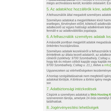
mégis archiválásra került, korábbi oldalaiért. E
5. Az adatokhoz hozzáférők köre, adatf
A felhasználók által megadott személyes adato
Személyes adatokat a megjelölteken kívül harm
esetleges, törvényben előírt, kötelező adattováb
adatkezelő az egyes hatósági adatkérések telje
fennáll-e az adattovábbítás jogalapja.
6. A felhasználók személyes adataik kez
A második pontban megjelölt adatok megadásáró
önkéntes hozzájárulása.
Személyes adataik kezeléséről a felhasználók tá
érintettnek az általa kezelt adatairól, az adatkez
címéről
(székhely: 9700 Szombathely, Csillag u.
hogy kik és milyen célból kapják vagy kapták m
9700 Szombathely, Csillag u. 21.)
, illetve a
info
Ugyanezeken az elérhetőségeken kezdeményezhet
A honlap szolgáltatásainak nem megfelelő igény
adatokat töröljük. A törlésre a törlési igény m
sor.
7. Adatbiztonsági intézkedések
Cégünk a személyes adatokat a
Web Hosting K
szervererein tárolja, amelyek 24 órás személyi 
találhatóak.
8. Jogérvényesítési lehetőségek