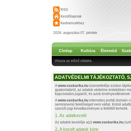
RSS
Kezdőlapnak
Kedvencekhez
2026. augusztus 07. péntek
Címlap
Kultúra
Életmód
Szab
Vissza az előző oldalra
ADATVÉDELMI TÁJÉKOZTATÓ, S
A
www.vaskarika.hu
üzemeltetője ezúton tájéko
gyakorlatáról, az adatok védelme érdekében megt
kapcsolatos jogairól, és azok érvényesítésének 
A
www.vaskarika.hu
internetes portál domain cí
semminemű felelőséget nem vállal. Külső adattart
szerzői jogi következményei a feltöltőt terhelik.
1. Az adatkezelő
Az adatok kezelője a(z)
www.vaskarika.hu
(szé
2. A kezelt adatok köre