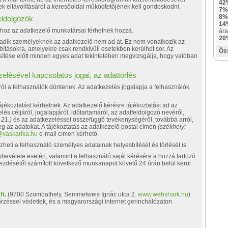
42
zek eltávolításáról a keresőoldal működtetőjének kell gondoskodni.
7%
8%
eldolgozók
14
khoz az adatkezelő munkatársai férhetnek hozzá.
ára
20
adik személyeknek az adatkezelő nem ad át. Ez nem vonatkozik az
bításokra, amelyekre csak rendkívüli esetekben kerülhet sor. Az
Ös
sítése előtt minden egyes adat tekintetében megvizsgálja, hogy valóban
elésével kapcsolatos jogai, az adattörlés
l a felhasználók döntenek. Az adatkezelés jogalapja a felhasználók
jékoztatást kérhetnek. Az adatkezelő kérésre tájékoztatást ad az
elés céljáról, jogalapjáról, időtartamáról, az adatfeldolgozó nevéről,
 21.)
és az adatkezeléssel összefüggő tevékenységéről, továbbá arról,
eg az adatokat. A tájékoztatás az adatkezelő postai címén
(székhely:
@vaskarika.hu
e-mail címen kérhető.
i a felhasználó személyes adatainak helyesbítését és törlését is.
bevétele esetén, valamint a felhasználó saját kérésére a hozzá tartozó
egkezdésétől számított következő munkanapot követő 24 órán belül kerül
ft.
(9700 Szombathely, Semmelweis Ignác utca 2.
www.webshark.hu
)
őrzéssel védettek, és a magyarországi internet gerinchálózaton