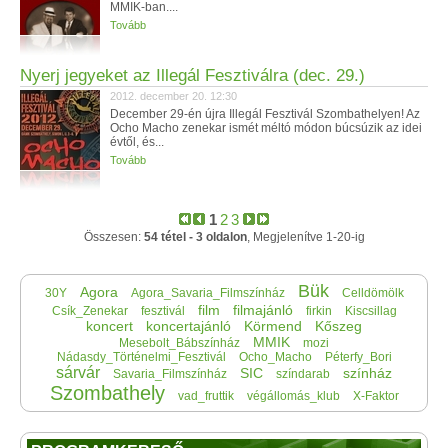
MMIK-ban....
Tovább
Nyerj jegyeket az Illegál Fesztiválra (dec. 29.)
2012. december 20. 12:30
December 29-én újra Illegál Fesztivál Szombathelyen! Az
Ocho Macho zenekar ismét méltó módon búcsúzik az idei
évtől, és...
Tovább
1
2
3
Összesen:
54 tétel - 3 oldalon
, Megjelenítve 1-20-ig
Bük
Agora
30Y
Agora_Savaria_Filmszínház
Celldömölk
film
filmajánló
Csík_Zenekar
fesztivál
firkin
Kiscsillag
koncert
koncertajánló
Körmend
Kőszeg
MMIK
Mesebolt_Bábszínház
mozi
Nádasdy_Történelmi_Fesztivál
Ocho_Macho
Péterfy_Bori
sárvár
SIC
színház
Savaria_Filmszínház
színdarab
Szombathely
vad_fruttik
végállomás_klub
X-Faktor