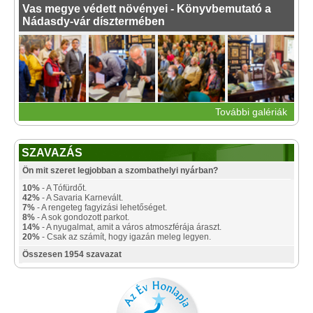
Vas megye védett növényei - Könyvbemutató a
Nádasdy-vár dísztermében
További galériák
SZAVAZÁS
Ön mit szeret legjobban a szombathelyi nyárban?
10%
- A Tófürdőt.
42%
- A Savaria Karnevált.
7%
- A rengeteg fagyizási lehetőséget.
8%
- A sok gondozott parkot.
14%
- A nyugalmat, amit a város atmoszférája áraszt.
20%
- Csak az számít, hogy igazán meleg legyen.
Összesen 1954 szavazat