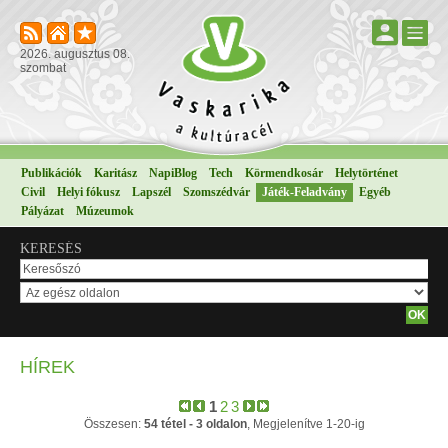
2026. augusztus 08.
szombat
Publikációk
Karitász
NapiBlog
Tech
Körmendkosár
Helytörténet
Civil
Helyi fókusz
Lapszél
Szomszédvár
Játék-Feladvány
Egyéb
Pályázat
Múzeumok
KERESÉS
HÍREK
1
2
3
Összesen:
54 tétel - 3 oldalon
, Megjelenítve 1-20-ig