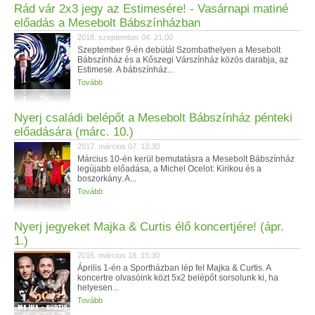
Rád vár 2x3 jegy az Estimesére! - Vasárnapi matiné
előadás a Mesebolt Bábszínházban
2018. szeptember 04. 21:00
Szeptember 9-én debütál Szombathelyen a Mesebolt
Bábszínház és a Kőszegi Várszínház közös darabja, az
Estimese. A bábszínház...
Tovább
Nyerj családi belépőt a Mesebolt Bábszínház pénteki
előadására (márc. 10.)
2017. március 07. 13:30
Március 10-én kerül bemutatásra a Mesebolt Bábszínház
legújabb előadása, a Michel Ocelot: Kirikou és a
boszorkány. A...
Tovább
Nyerj jegyeket Majka & Curtis élő koncertjére! (ápr.
1.)
2016. március 18. 15:30
Április 1-én a Sportházban lép fel Majka & Curtis. A
koncertre olvasóink közt 5x2 belépőt sorsolunk ki, ha
helyesen...
Tovább