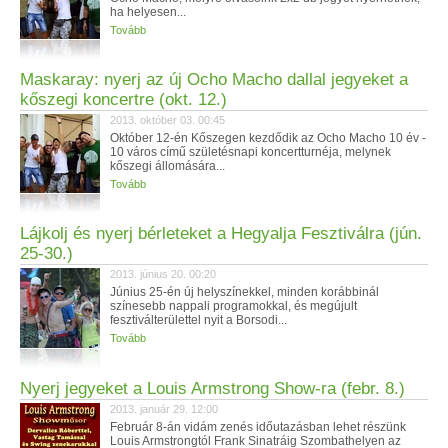
ha helyesen...
Tovább
Maskaray: nyerj az új Ocho Macho dallal jegyeket a
kőszegi koncertre (okt. 12.)
2013. október 03. 00:45
Október 12-én Kőszegen kezdődik az Ocho Macho 10 év -
10 város című születésnapi koncertturnéja, melynek
kőszegi állomására...
Tovább
Lájkolj és nyerj bérleteket a Hegyalja Fesztiválra (jún.
25-30.)
2013. június 20. 00:20
Június 25-én új helyszínekkel, minden korábbinál
színesebb nappali programokkal, és megújult
fesztiválterülettel nyit a Borsodi...
Tovább
Nyerj jegyeket a Louis Armstrong Show-ra (febr. 8.)
2013. január 29. 12:00
Február 8-án vidám zenés időutazásban lehet részünk
Louis Armstrongtól Frank Sinatráig Szombathelyen az