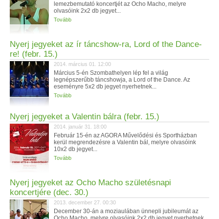
lemezbemutató koncertjét az Ocho Macho, melyre
olvasóink 2x2 db jegyet...
Tovább
Nyerj jegyeket az ír táncshow-ra, Lord of the Dance-
re! (febr. 15.)
2014. március 01. 12:00
Március 5-én Szombathelyen lép fel a világ
legnépszerűbb táncshowja, a Lord of the Dance. Az
eseményre 5x2 db jegyet nyerhetnek...
Tovább
Nyerj jegyeket a Valentin bálra (febr. 15.)
2014. január 31. 18:00
Február 15-én az AGORA Művelődési és Sportházban
kerül megrendezésre a Valentin bál, melyre olvasóink
10x2 db jegyet...
Tovább
Nyerj jegyeket az Ocho Macho születésnapi
koncertjére (dec. 30.)
2013. december 27. 00:30
December 30-án a moziaulában ünnepli jubileumát az
Ocho Macho, melyre olvasóink 2x2 db jegyet nyerhetnek,