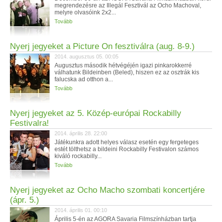
megrendezésre az Illegál Fesztivál az Ocho Machoval,
melyre olvasóink 2x2...
Tovább
Nyerj jegyeket a Picture On fesztiválra (aug. 8-9.)
2014. augusztus 05. 00:05
Augusztus második hétvégéjén igazi pinkarokkerré
válhatunk Bildeinben (Beled), hiszen ez az osztrák kis
falucska ad otthon a...
Tovább
Nyerj jegyeket az 5. Közép-európai Rockabilly
Festivalra!
2014. április 28. 22:00
Játékunkra adott helyes válasz esetén egy fergeteges
estét tölthetsz a bildeini Rockabilly Festivalon számos
kiváló rockabilly...
Tovább
Nyerj jegyeket az Ocho Macho szombati koncertjére
(ápr. 5.)
2014. április 01. 00:10
Április 5-én az AGORA Savaria Filmszínházban tartja