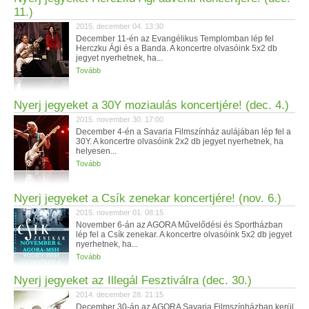
11.)
2015. december 04. 13:30
December 11-én az Evangélikus Templomban lép fel
Herczku Ági és a Banda. A koncertre olvasóink 5x2 db
jegyet nyerhetnek, ha...
Tovább
Nyerj jegyeket a 30Y moziaulás koncertjére! (dec. 4.)
2015. november 30. 17:00
December 4-én a Savaria Filmszínház aulájában lép fel a
30Y. A koncertre olvasóink 2x2 db jegyet nyerhetnek, ha
helyesen...
Tovább
Nyerj jegyeket a Csík zenekar koncertjére! (nov. 6.)
2015. november 01. 08:15
November 6-án az AGORA Művelődési és Sportházban
lép fel a Csík zenekar. A koncertre olvasóink 5x2 db jegyet
nyerhetnek, ha...
Tovább
Nyerj jegyeket az Illegál Fesztiválra (dec. 30.)
2014. december 28. 21:15
December 30-án az AGORA Savaria Filmszínházban kerül