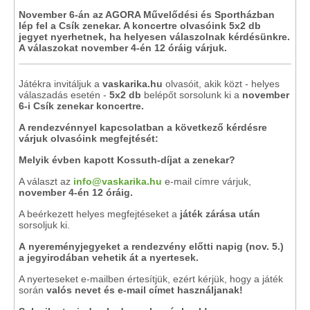
November 6-án az AGORA Művelődési és Sportházban
lép fel a Csík zenekar. A koncertre olvasóink 5x2 db
jegyet nyerhetnek, ha helyesen válaszolnak kérdésünkre.
A válaszokat november 4-én 12 óráig várjuk.
Játékra invitáljuk a
vaskarika.hu
olvasóit, akik közt - helyes
válaszadás esetén -
5x2 db
belépőt sorsolunk ki a
november
6-i Csík zenekar koncertre.
A rendezvénnyel kapcsolatban a következő kérdésre
várjuk olvasóink megfejtését:
Melyik évben kapott Kossuth-díjat a zenekar?
A választ az
info@vaskarika.hu
e-mail címre várjuk,
november 4-én 12 óráig.
A beérkezett helyes megfejtéseket a
játék zárása után
sorsoljuk ki.
A
nyereményjegyeket
a rendezvény előtti napig (nov. 5.)
a jegyirodában vehetik át a nyertesek.
A nyerteseket e-mailben értesítjük, ezért kérjük, hogy a játék
során
valós nevet és e-mail címet használjanak!