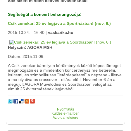
Sok sikert minden kedves olvasónknak!
Segítségül a koncert beharangozója:
Csík zenekar: 25 év legjava a Sportházban! (nov. 6.)
2015.10.24. - 16:40 |
vaskarika.hu
Helyszín: AGORA MSH
Dátum: 2015.11.06.
A Csík zenekar bármilyen körülmények között képes tömeget
megmozgatni és a mindenkori koncerthelyszínre beterelni,
leültetni, és szimbolikusan "letérdepeltetni" a népzene - illetve
a ma oly divatos crossover - oltára előtt. November 6-án a
megújult AGORA Művelődési és Sportházban válogat az
elmúlt 25 év termésének legjavából.
Nyomtatás
Küldés e-mailben
Az oldal tetejére