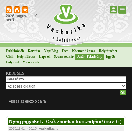
2026. augusztus 10.
hétfő
Publikációk
Karitász
NapiBlog
Tech
Körmendkosár
Helytörténet
Civil
Helyi fókusz
Lapszél
Szomszédvár
Játék-Feladvány
Egyéb
Pályázat
Múzeumok
KERESÉS
Vissza az előző oldalra
Nyerj jegyeket a Csík zenekar koncertjére! (nov. 6.)
2015.11.01. - 08:15 |
vaskarika.hu