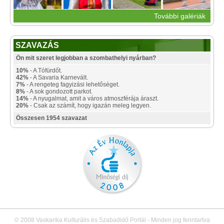
További galériák
SZAVAZÁS
Ön mit szeret legjobban a szombathelyi nyárban?
10%
- A Tófürdőt.
42%
- A Savaria Karnevált.
7%
- A rengeteg fagyizási lehetőséget.
8%
- A sok gondozott parkot.
14%
- A nyugalmat, amit a város atmoszférája áraszt.
20%
- Csak az számít, hogy igazán meleg legyen.
Összesen 1954 szavazat
© 2008 Vaskarika Kulturális és Szabadidő Portál - Minden jog fenntartva