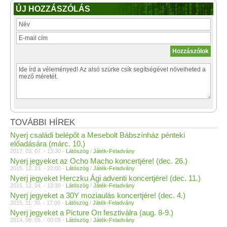
ÚJ HOZZÁSZÓLÁS
TOVÁBBI HÍREK
Nyerj családi belépőt a Mesebolt Bábszínház pénteki
előadására (márc. 10.)
2017. 03. 07. - 13:30 -
Látószög
/
Játék-Feladvány
Nyerj jegyeket az Ocho Macho koncertjére! (dec. 26.)
2015. 12. 23. - 22:00 -
Látószög
/
Játék-Feladvány
Nyerj jegyeket Herczku Ági adventi koncertjére! (dec. 11.)
2015. 12. 04. - 13:30 -
Látószög
/
Játék-Feladvány
Nyerj jegyeket a 30Y moziaulás koncertjére! (dec. 4.)
2015. 11. 30. - 17:00 -
Látószög
/
Játék-Feladvány
Nyerj jegyeket a Picture On fesztiválra (aug. 8-9.)
2014. 08. 05. - 00:05 -
Látószög
/
Játék-Feladvány