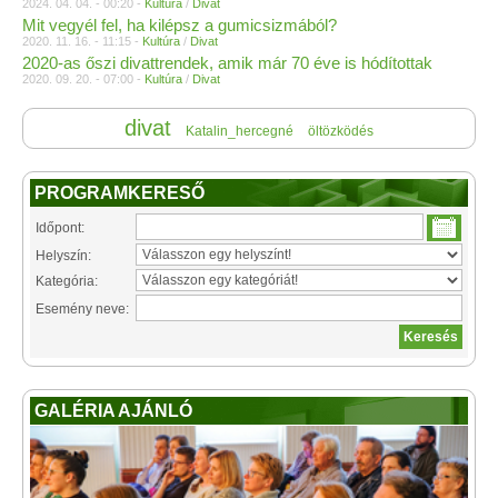
2024. 04. 04. - 00:20 -
Kultúra
/
Divat
Mit vegyél fel, ha kilépsz a gumicsizmából?
2020. 11. 16. - 11:15 -
Kultúra
/
Divat
2020-as őszi divattrendek, amik már 70 éve is hódítottak
2020. 09. 20. - 07:00 -
Kultúra
/
Divat
divat
Katalin_hercegné
öltözködés
PROGRAMKERESŐ
Időpont:
Helyszín:
Kategória:
Esemény neve:
GALÉRIA AJÁNLÓ