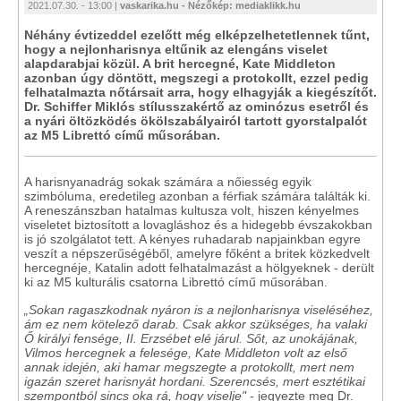
2021.07.30. - 13:00 |
vaskarika.hu - Nézőkép: mediaklikk.hu
Néhány évtizeddel ezelőtt még elképzelhetetlennek tűnt,
hogy a nejlonharisnya eltűnik az elengáns viselet
alapdarabjai közül. A brit hercegné, Kate Middleton
azonban úgy döntött, megszegi a protokollt, ezzel pedig
felhatalmazta nőtársait arra, hogy elhagyják a kiegészítőt.
Dr. Schiffer Miklós stílusszakértő az ominózus esetről és
a nyári öltözködés ökölszabályairól tartott gyorstalpalót
az M5 Librettó című műsorában.
A harisnyanadrág sokak számára a nőiesség egyik
szimbóluma, eredetileg azonban a férfiak számára találták ki.
A reneszánszban hatalmas kultusza volt, hiszen kényelmes
viseletet biztosított a lovagláshoz és a hidegebb évszakokban
is jó szolgálatot tett. A kényes ruhadarab napjainkban egyre
veszít a népszerűségéből, amelyre főként a britek közkedvelt
hercegnéje, Katalin adott felhatalmazást a hölgyeknek - derült
ki az M5 kulturális csatorna Librettó című műsorában.
„Sokan ragaszkodnak nyáron is a nejlonharisnya viseléséhez,
ám ez nem kötelező darab. Csak akkor szükséges, ha valaki
Ő királyi fensége, II. Erzsébet elé járul. Sőt, az unokájának,
Vilmos hercegnek a felesége, Kate Middleton volt az első
annak idején, aki hamar megszegte a protokollt, mert nem
igazán szeret harisnyát hordani. Szerencsés, mert esztétikai
szempontból sincs oka rá, hogy viselje"
- jegyezte meg Dr.