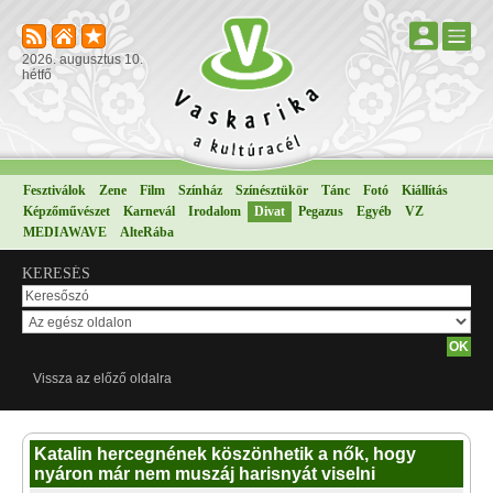
2026. augusztus 10.
hétfő
Fesztiválok
Zene
Film
Színház
Színésztükör
Tánc
Fotó
Kiállítás
Képzőművészet
Karnevál
Irodalom
Divat
Pegazus
Egyéb
VZ
MEDIAWAVE
AlteRába
KERESÉS
Vissza az előző oldalra
Katalin hercegnének köszönhetik a nők, hogy
nyáron már nem muszáj harisnyát viselni