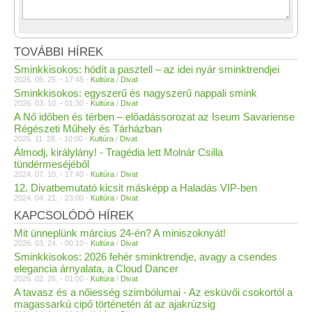
TOVÁBBI HÍREK
Sminkkisokos: hódít a pasztell – az idei nyár sminktrendjei
2026. 05. 25. - 17:45 -
Kultúra
/
Divat
Sminkkisokos: egyszerű és nagyszerű nappali smink
2026. 03. 10. - 01:30 -
Kultúra
/
Divat
A Nő időben és térben – előadássorozat az Iseum Savariense
Régészeti Műhely és Tárházban
2025. 11. 28. - 10:00 -
Kultúra
/
Divat
Álmodj, királylány! - Tragédia lett Molnár Csilla
tündérmeséjéből
2024. 07. 10. - 17:40 -
Kultúra
/
Divat
12. Divatbemutató kicsit másképp a Haladás VIP-ben
2024. 04. 21. - 23:00 -
Kultúra
/
Divat
KAPCSOLÓDÓ HÍREK
Mit ünneplünk március 24-én? A miniszoknyát!
2026. 03. 24. - 00:10 -
Kultúra
/
Divat
Sminkkisokos: 2026 fehér sminktrendje, avagy a csendes
elegancia árnyalata, a Cloud Dancer
2026. 02. 26. - 01:00 -
Kultúra
/
Divat
A tavasz és a nőiesség szimbólumai - Az esküvői csokortól a
magassarkú cipő történetén át az ajakrúzsig