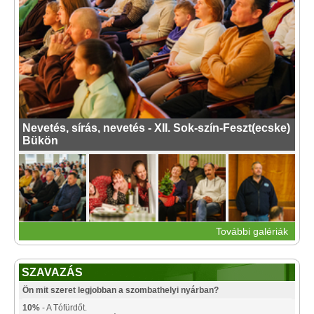
Nevetés, sírás, nevetés - XII. Sok-szín-Feszt(ecske)
Bükön
További galériák
SZAVAZÁS
Ön mit szeret legjobban a szombathelyi nyárban?
10%
- A Tófürdőt.