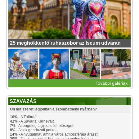
25 meghökkentő ruhaszobor az Iseum udvarán
További galériák
SZAVAZÁS
Ön mit szeret legjobban a szombathelyi nyárban?
10%
- A Tófürdőt.
42%
- A Savaria Karnevált.
7%
- A rengeteg fagyizási lehetőséget.
8%
- A sok gondozott parkot.
14%
- A nyugalmat, amit a város atmoszférája áraszt.
20%
- Csak az számít, hogy igazán meleg legyen.