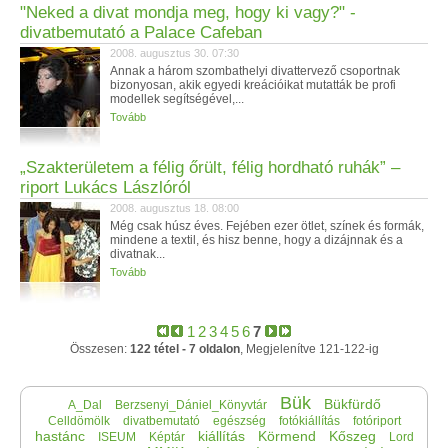
"Neked a divat mondja meg, hogy ki vagy?" -
divatbemutató a Palace Cafeban
2008. augusztus 30. 07:30
Annak a három szombathelyi divattervező csoportnak
bizonyosan, akik egyedi kreációikat mutatták be profi
modellek segítségével,...
Tovább
„Szakterületem a félig őrült, félig hordható ruhák” –
riport Lukács Lászlóról
2008. augusztus 18. 08:00
Még csak húsz éves. Fejében ezer ötlet, színek és formák,
mindene a textil, és hisz benne, hogy a dizájnnak és a
divatnak...
Tovább
1
2
3
4
5
6
7
Összesen:
122 tétel - 7 oldalon
, Megjelenítve 121-122-ig
Bük
Bükfürdő
A_Dal
Berzsenyi_Dániel_Könyvtár
Celldömölk
divatbemutató
egészség
fotókiállítás
fotóriport
hastánc
kiállítás
Körmend
Kőszeg
ISEUM
Képtár
Lord