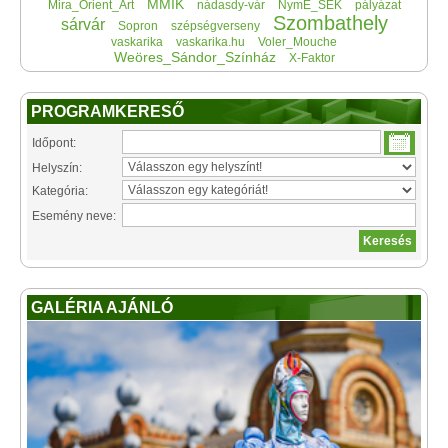
MMIK
Mira_Orient_Art
nádasdy-vár
NymE_SEK
pályázat
Szombathely
sárvár
Sopron
szépségverseny
vaskarika
vaskarika.hu
Voler_Mouche
Weöres_Sándor_Színház
X-Faktor
PROGRAMKERESŐ
Időpont:
Helyszín:
Kategória:
Esemény neve:
GALÉRIA AJÁNLÓ