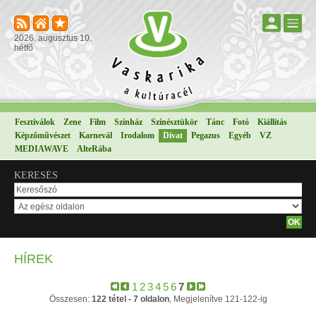
2026. augusztus 10.
hétfő
Fesztiválok
Zene
Film
Színház
Színésztükör
Tánc
Fotó
Kiállítás
Képzőművészet
Karnevál
Irodalom
Divat
Pegazus
Egyéb
VZ
MEDIAWAVE
AlteRába
KERESÉS
HÍREK
1
2
3
4
5
6
7
Összesen:
122 tétel - 7 oldalon
, Megjelenítve 121-122-ig