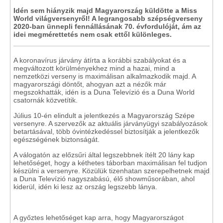
Idén sem hiányzik majd Magyarország küldötte a Miss
World világversenyről! A legrangosabb szépségverseny
2020-ban ünnepli fennállásának 70. évfordulóját, ám az
idei megmérettetés nem csak ettől különleges.
A koronavírus járvány átírta a korábbi szabályokat és a
megváltozott körülményekhez mind a hazai, mind a
nemzetközi verseny is maximálisan alkalmazkodik majd. A
magyarországi döntőt, ahogyan azt a nézők már
megszokhatták, idén is a Duna Televízió és a Duna World
csatornák közvetítik.
Július 10-én elindult a jelentkezés a Magyarország Szépe
versenyre. A szervezők az aktuális járványügyi szabályozások
betartásával, több óvintézkedéssel biztosítják a jelentkezők
egészségének biztonságát.
A válogatón az előzsűri által legszebbnek ítélt 20 lány kap
lehetőséget, hogy a kéthetes táborban maximálisan fel tudjon
készülni a versenyre. Közülük tizenhatan szerepelhetnek majd
a Duna Televízió nagyszabású, élő showműsorában, ahol
kiderül, idén ki lesz az ország legszebb lánya.
A győztes lehetőséget kap arra, hogy Magyarországot