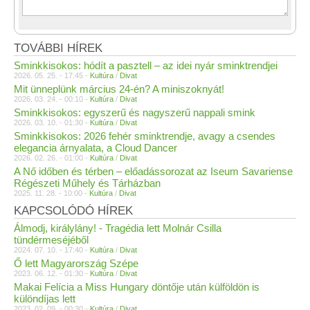
TOVÁBBI HÍREK
Sminkkisokos: hódít a pasztell – az idei nyár sminktrendjei
2026. 05. 25. - 17:45 -
Kultúra
/
Divat
Mit ünneplünk március 24-én? A miniszoknyát!
2026. 03. 24. - 00:10 -
Kultúra
/
Divat
Sminkkisokos: egyszerű és nagyszerű nappali smink
2026. 03. 10. - 01:30 -
Kultúra
/
Divat
Sminkkisokos: 2026 fehér sminktrendje, avagy a csendes
elegancia árnyalata, a Cloud Dancer
2026. 02. 26. - 01:00 -
Kultúra
/
Divat
A Nő időben és térben – előadássorozat az Iseum Savariense
Régészeti Műhely és Tárházban
2025. 11. 28. - 10:00 -
Kultúra
/
Divat
KAPCSOLÓDÓ HÍREK
Álmodj, királylány! - Tragédia lett Molnár Csilla
tündérmeséjéből
2024. 07. 10. - 17:40 -
Kultúra
/
Divat
Ő lett Magyarország Szépe
2023. 06. 12. - 01:30 -
Kultúra
/
Divat
Makai Felícia a Miss Hungary döntője után külföldön is
különdíjas lett
2023. 02. 09. - 00:30 -
Kultúra
/
Divat