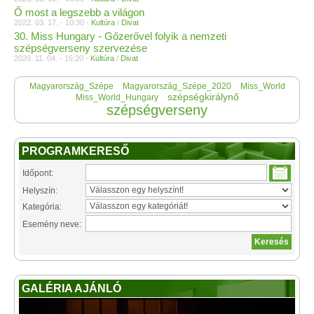
Ő most a legszebb a világon
2022. 03. 17. - 10:30 -
Kultúra
/
Divat
30. Miss Hungary - Gőzerővel folyik a nemzeti
szépségverseny szervezése
2020. 11. 04. - 16:20 -
Kultúra
/
Divat
Magyarország_Szépe
Magyarország_Szépe_2020
Miss_World
szépségkirálynő
Miss_World_Hungary
szépségverseny
PROGRAMKERESŐ
Időpont:
Helyszín:
Kategória:
Esemény neve:
GALÉRIA AJÁNLÓ