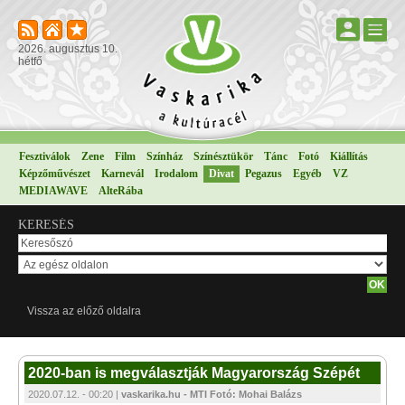
2026. augusztus 10.
hétfő
Fesztiválok
Zene
Film
Színház
Színésztükör
Tánc
Fotó
Kiállítás
Képzőművészet
Karnevál
Irodalom
Divat
Pegazus
Egyéb
VZ
MEDIAWAVE
AlteRába
KERESÉS
Vissza az előző oldalra
2020-ban is megválasztják Magyarország Szépét
2020.07.12. - 00:20 |
vaskarika.hu - MTI Fotó: Mohai Balázs