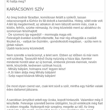
Ki hallja meg?
KARÁCSONYI SZÍV
Az öreg bodnár fáradtan, komótosan felállt a székről, lassan
odacsoszogott a tűzhöz és fát dobott a kandallóba. Hideg, sötét este volt.
A téli táj megdermedt, az ablakon át nem látszott semmi más, csak a
ködös, felhős, szürke némaság. Az öreg közelebb ment az ablakhoz és
szomorúan felsóhajtott:
- De szomorú így egyedül! – mormogta maga elé.
Feleségét évekkel ezelőtt eltemette, fiai már rég elhagyták a családi
fészket és, - valljuk be őszintén,- gondolkodott magában, - azóta nem is
jártak nálam.
Újabb karácsony közeledett.
Nem szerette a karácsonyt, a telet sem. Ebben az időben rá már nem
volt szükség. Tavasztól-késő őszig nyüzsög a háza tája, ilyenkor
mindenki hordót akar az új bornak, emberek jönnek-mennek, nevén
kérik, köszöntik, kedvesen szólnak hozzá.
- Mihály bátyám, holnapra oszt’ legyen kész!
- A Jó Isten áldja meg Mihály bátyám!
- Szép napot kívánok Mihály bátyám!
De most olyan csend van, csak kint süvít a szél, mintha egy hárfán valaki
édes dallamot játszana.
A sarokban árnyékot vetett egy ócska, kopott hintaszék. Valamikor még ő
készítette. Felesége szeretett benne üldögélni, ha jól emlékszik még fiait
is ebben ringatta. Nyikorgott már szegény, megette az idő. Az öreg