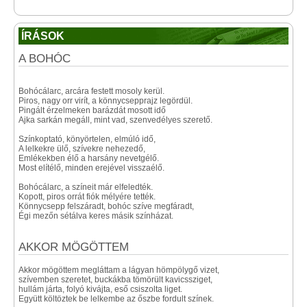
ÍRÁSOK
A BOHÓC
Bohócálarc, arcára festett mosoly kerül.
Piros, nagy orr virít, a könnycsepprajz legördül.
Pingált érzelmeken barázdát mosott idő
Ajka sarkán megáll, mint vad, szenvedélyes szerető.
Színkoptató, könyörtelen, elmúló idő,
A lelkekre ülő, szívekre nehezedő,
Emlékekben élő a harsány nevetgélő.
Most elítélő, minden erejével visszaélő.
Bohócálarc, a színeit már elfeledték.
Kopott, piros orrát fiók mélyére tették.
Könnycsepp felszáradt, bohóc szíve megfáradt,
Égi mezőn sétálva keres másik színházat.
AKKOR MÖGÖTTEM
Akkor mögöttem megláttam a lágyan hömpölygő vizet,
szívemben szeretet, buckákba tömörült kavicssziget,
hullám járta, folyó kivájta, eső csiszolta liget.
Együtt költöztek be lelkembe az őszbe fordult színek.