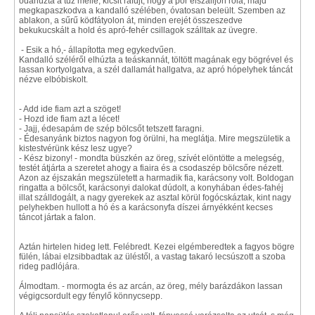
odahúzta a tűz mellé, kicsit ráfújt, hogy a por elszálljon róla, majd
megkapaszkodva a kandalló szélében, óvatosan beleült. Szemben az
ablakon, a sűrű ködfátyolon át, minden erejét összeszedve
bekukucskált a hold és apró-fehér csillagok szálltak az üvegre.
- Esik a hó,- állapította meg egykedvűen.
Kandalló széléről elhúzta a teáskannát, töltött magának egy bögrével és
lassan kortyolgatva, a szél dallamát hallgatva, az apró hópelyhek táncát
nézve elbóbiskolt.
- Add ide fiam azt a szöget!
- Hozd ide fiam azt a lécet!
- Jajj, édesapám de szép bölcsőt tetszett faragni.
- Édesanyánk biztos nagyon fog örülni, ha meglátja. Mire megszületik a
kistestvérünk kész lesz ugye?
- Kész bizony! - mondta büszkén az öreg, szívét elöntötte a melegség,
testét átjárta a szeretet ahogy a fiaira és a csodaszép bölcsőre nézett.
Azon az éjszakán megszületett a harmadik fia, karácsony volt. Boldogan
ringatta a bölcsőt, karácsonyi dalokat dúdolt, a konyhában édes-fahéj
illat szálldogált, a nagy gyerekek az asztal körül fogócskáztak, kint nagy
pelyhekben hullott a hó és a karácsonyfa díszei árnyékként kecses
táncot jártak a falon.
Aztán hirtelen hideg lett. Felébredt. Kezei elgémberedtek a fagyos bögre
fülén, lábai elzsibbadtak az üléstől, a vastag takaró lecsúszott a szoba
rideg padlójára.
Álmodtam. - mormogta és az arcán, az öreg, mély barázdákon lassan
végigcsordult egy fénylő könnycsepp.