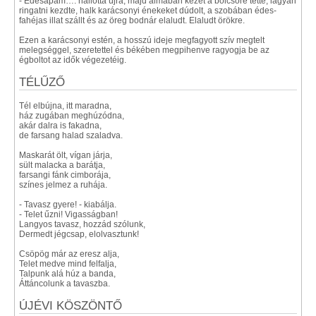
- Édesapám…. hallotta újra, majd álmában kezét a bölcsőre tette, lágyan
ringatni kezdte, halk karácsonyi énekeket dúdolt, a szobában édes-
fahéjas illat szállt és az öreg bodnár elaludt. Elaludt örökre.
Ezen a karácsonyi estén, a hosszú ideje megfagyott szív megtelt
melegséggel, szeretettel és békében megpihenve ragyogja be az
égboltot az idők végezetéig.
TÉLŰZŐ
Tél elbújna, itt maradna,
ház zugában meghúzódna,
akár dalra is fakadna,
de farsang halad szaladva.
Maskarát ölt, vígan járja,
sült malacka a barátja,
farsangi fánk cimborája,
színes jelmez a ruhája.
- Tavasz gyere! - kiabálja.
- Telet űzni! Vigasságban!
Langyos tavasz, hozzád szólunk,
Dermedt jégcsap, elolvasztunk!
Csöpög már az eresz alja,
Telet medve mind felfalja,
Talpunk alá húz a banda,
Áttáncolunk a tavaszba.
ÚJÉVI KÖSZÖNTŐ