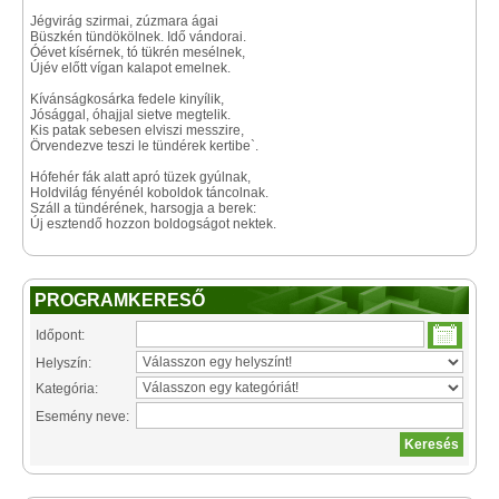
Jégvirág szirmai, zúzmara ágai
Büszkén tündökölnek. Idő vándorai.
Óévet kísérnek, tó tükrén mesélnek,
Újév előtt vígan kalapot emelnek.
Kívánságkosárka fedele kinyílik,
Jósággal, óhajjal sietve megtelik.
Kis patak sebesen elviszi messzire,
Örvendezve teszi le tündérek kertibe`.
Hófehér fák alatt apró tüzek gyúlnak,
Holdvilág fényénél koboldok táncolnak.
Száll a tündérének, harsogja a berek:
Új esztendő hozzon boldogságot nektek.
PROGRAMKERESŐ
Időpont:
Helyszín:
Kategória:
Esemény neve: