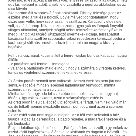
A téli napsütés szokatlanul erős volt, fényessé varázsolta az utcát, s még
egy kis meleget is adott, amely felolvasztotta a jeget az ablakokon és az
utca kövein.
Szomorúan állt szobácskájának ablakánál. Elhunyt felesége jutott az
eszébe, meg a fiai és a bölcső. Úgy elmélyedt gondolataiban, hogy
észre sem vette, hogy szép lassan leszállt az éj. Karácsony előestéje
volt, családi ünnep. Nézte a szomszédos, gyertyák és lámpák fényétől
világos ablakokat, amelyek mögött néhol feldíszített karácsonyfákat is
megpillantott. Az utcáról játszadozó gyermekek ricsaja, felszabadult
kacagása hallatszott be szobájába, ajtaja repedésein keresztül pedig a
karácsonyi sült hús orrcsiklandozó illata lopta be magát a kicsiny
hajlékba.
Felhúzta csizmáját, kucsmát tett a fejére, vastag bundás kabátját magára
öltötte….
– A padláson kell lennie. – fontolgatta.
- Valahol a padláson!- majd elindult, hogy a számára oly régóta kedves,
fontos és végtelenül szomorú emlékét megkeresse.
Az ócska padlás semmit nem változott. Hosszú évek óta nem járt oda
senki. A lépcsője minden lépésnél fájdalmasan felnyögött, mintha
szomorúan sóhajtozna a súly alatt.
Mintha tudná, hogy oda fel csak akkor mennek, ha valami nagy baj
történik. Így volt az akkor is, azon a szörnyűséges estén is.
Az öreg bodnár leült a lépcső utolsó fokára, elfáradt. Nem neki való már
ez, de felkell mennie győzködte magát, pont úgy, mint azon a szomorú
estén is…
Azt az estét soha nem fogja elfelejteni, az a téli este beivódott a ház
falaiba, a padlás gerendáiba, a padló réseibe, a madarak énekébe és a
fák lombjaiba.
És gondolatban újra felidézte….. „Fahéjas-édes illat szállt, a gyerekek az
asztal körül fogócskáztak, ő énekelt a kisfiának és ringatta a bölcsőt…és