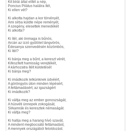
Kit bírái által elítél a nép,
Poncius Pilátus halálra ítél,
Ki ellen vét?
Ki alkotta hajdan a kor törvényét,
Ami sírba küldte népe reményét,
A szegény, elesettek menedékét
Ki alkotta?
Ki ítél, aki önmaga is bűnös,
Arcán az izzó gyűlölet lángvörös,
Édesanya szenvedésén közömbös,
Ki ítél?
Ki bánja meg a bűnt, a kereszt vérét,
Kifeszített hamisság verejtékét,
A kárhozatra ítélt küldetését
Ki bánja meg?
Ki imádkozik lelkünknek üdvéért,
A göröngyös úton minden lépésért,
A feltámadásért, az igazságért
Ki imádkozik?
Ki váltja meg az ember gonoszságát,
A húsvéti ünnepek zokogását,
Sírkamrák és keresztek némaságát.
Ki váltja meg?
Ki hallja meg a harang hívó szavát,
A mindent megbocsátó feltámadást,
A mennyek országából feloldozást.