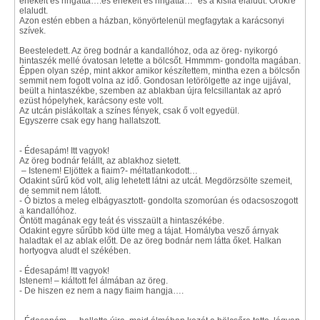
énekelt és ringatta….és énekelt és ringatta…” és a kisfia elaludt. Örökre
elaludt.
Azon estén ebben a házban, könyörtelenül megfagytak a karácsonyi
szívek.
Beesteledett. Az öreg bodnár a kandallóhoz, oda az öreg- nyikorgó
hintaszék mellé óvatosan letette a bölcsőt. Hmmmm- gondolta magában.
Éppen olyan szép, mint akkor amikor készítettem, mintha ezen a bölcsőn
semmit nem fogott volna az idő. Gondosan letörölgette az inge ujjával,
beült a hintaszékbe, szemben az ablakban újra felcsillantak az apró
ezüst hópelyhek, karácsony este volt.
Az utcán pislákoltak a színes fények, csak ő volt egyedül.
Egyszerre csak egy hang hallatszott.
- Édesapám! Itt vagyok!
Az öreg bodnár felállt, az ablakhoz sietett.
– Istenem! Eljöttek a fiaim?- méltatlankodott…
Odakint sűrű köd volt, alig lehetett látni az utcát. Megdörzsölte szemeit,
de semmit nem látott.
- Ó biztos a meleg elbágyasztott- gondolta szomorúan és odacsoszogott
a kandallóhoz.
Öntött magának egy teát és visszaült a hintaszékébe.
Odakint egyre sűrűbb köd ülte meg a tájat. Homályba vesző árnyak
haladtak el az ablak előtt. De az öreg bodnár nem látta őket. Halkan
hortyogva aludt el székében.
- Édesapám! Itt vagyok!
Istenem! – kiáltott fel álmában az öreg.
- De hiszen ez nem a nagy fiaim hangja….