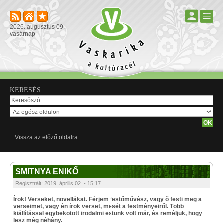
2026. augusztus 09.
vasárnap
KERESÉS
Vissza az előző oldalra
SMITNYA ENIKŐ
Regisztrált: 2019. április 02. - 15:17
Írok! Verseket, novellákat. Férjem festőművész, vagy ő festi meg a
verseimet, vagy én írok verset, mesét a festményeiről. Több
kiállítással egybekötött irodalmi estünk volt már, és reméljük, hogy
lesz még néhány.