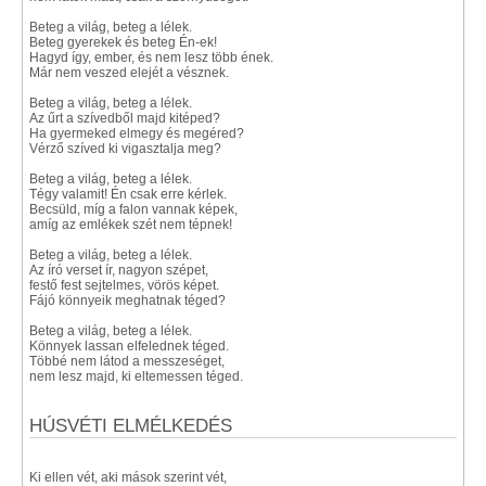
Beteg a világ, beteg a lélek.
Beteg gyerekek és beteg Én-ek!
Hagyd így, ember, és nem lesz több ének.
Már nem veszed elejét a vésznek.
Beteg a világ, beteg a lélek.
Az űrt a szívedből majd kitéped?
Ha gyermeked elmegy és megéred?
Vérző szíved ki vigasztalja meg?
Beteg a világ, beteg a lélek.
Tégy valamit! Én csak erre kérlek.
Becsüld, míg a falon vannak képek,
amíg az emlékek szét nem tépnek!
Beteg a világ, beteg a lélek.
Az író verset ír, nagyon szépet,
festő fest sejtelmes, vörös képet.
Fájó könnyeik meghatnak téged?
Beteg a világ, beteg a lélek.
Könnyek lassan elfelednek téged.
Többé nem látod a messzeséget,
nem lesz majd, ki eltemessen téged.
HÚSVÉTI ELMÉLKEDÉS
Ki ellen vét, aki mások szerint vét,