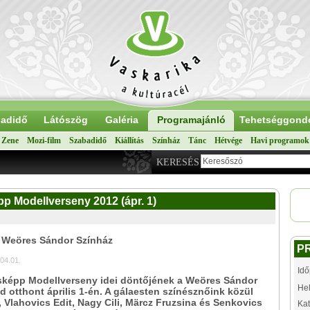
adidő
Látószög
Galéria
Programajánló
Tehetséggond
Zene
Mozi-film
Szabadidő
Kiállítás
Színház
Tánc
Hétvége
Havi programok
KERESÉS
p Modellverseny 2012 (ápr. 1)
: Weöres Sándor Színház
P
04.01.
Idő
képp Modellverseny idei döntőjének a Weöres Sándor
Hel
d otthont április 1-én. A gálaesten színésznőink közül
, Vlahovics Edit, Nagy Cili, Märcz Fruzsina és Senkovics
Kat