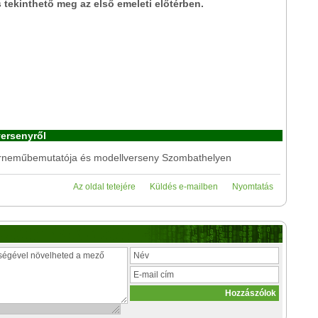
ás tekinthető meg az első emeleti előtérben.
versenyről
rneműbemutatója és modellverseny Szombathelyen
Az oldal tetejére
Küldés e-mailben
Nyomtatás