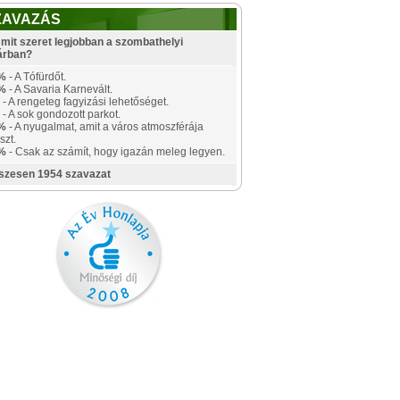
ZAVAZÁS
mit szeret legjobban a szombathelyi
árban?
%
- A Tófürdőt.
%
- A Savaria Karnevált.
- A rengeteg fagyizási lehetőséget.
- A sok gondozott parkot.
%
- A nyugalmat, amit a város atmoszférája
szt.
%
- Csak az számít, hogy igazán meleg legyen.
szesen 1954 szavazat