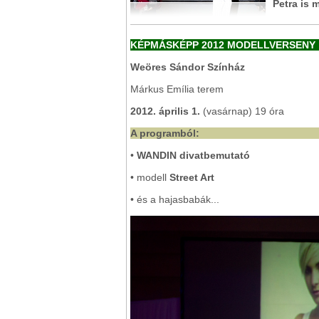
Petra is 
KÉPMÁSKÉPP 2012 MODELLVERSENY
Weöres Sándor Színház
Márkus Emília terem
2012. április 1.
(vasárnap) 19 óra
A programból:
•
WANDIN divatbemutató
• modell
Street Art
• és a hajasbabák...