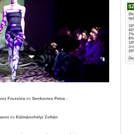
S
Ön 
ny
10
42
7%
8%
14
ára
20
Ös
ärcz Fruzsina
és
Senkovics Petra
-
Fanni
és
Kálmánchelyi Zoltán