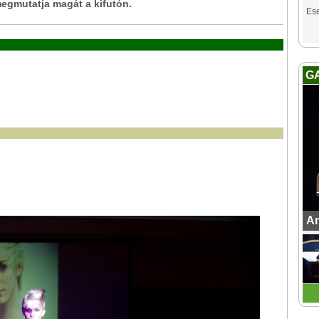
megmutatja magát a kifutón.
Es
G
An