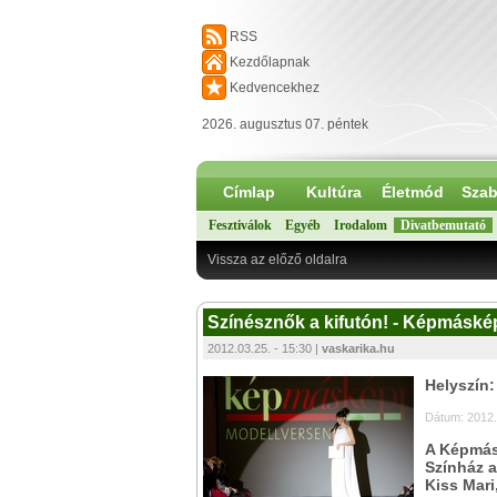
RSS
Kezdőlapnak
Kedvencekhez
2026. augusztus 07. péntek
Címlap
Kultúra
Életmód
Szab
Fesztiválok
Egyéb
Irodalom
Divatbemutató
Vissza az előző oldalra
Színésznők a kifutón! - Képmáskép
2012.03.25. - 15:30 |
vaskarika.hu
Helyszín
Dátum: 2012.
A Képmás
Színház a
Kiss Mari