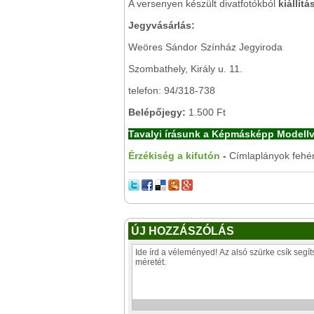
A versenyen készült divatfotókból
kiállít
Jegyvásárlás:
Weöres Sándor Színház Jegyiroda
Szombathely, Király u. 11.
telefon: 94/318-738
Belépőjegy:
1.500 Ft
Tavalyi írásunk a Képmásképp Modell
Érzékiség a kifutón
-
Címlaplányok fehé
ÚJ HOZZÁSZÓLÁS