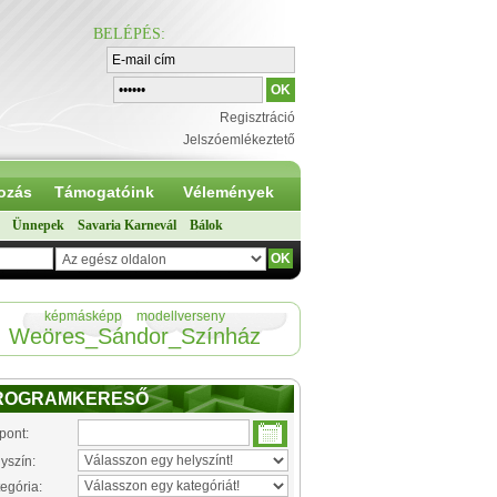
BELÉPÉS
:
Regisztráció
Jelszóemlékeztető
ozás
Támogatóink
Vélemények
Ünnepek
Savaria Karnevál
Bálok
képmásképp
modellverseny
Weöres_Sándor_Színház
ROGRAMKERESŐ
pont:
yszín:
egória: