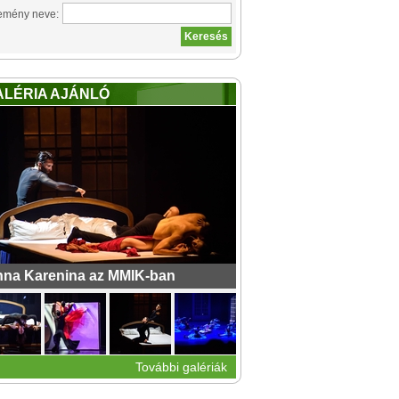
emény neve:
ALÉRIA AJÁNLÓ
na Karenina az MMIK-ban
További galériák