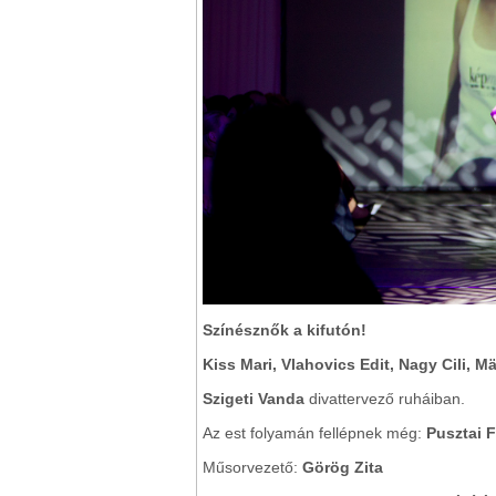
Színésznők a kifutón!
Kiss Mari, Vlahovics Edit, Nagy Cili, M
Szigeti Vanda
divattervező ruháiban.
Az est folyamán fellépnek még:
Pusztai 
Műsorvezető:
Görög Zita