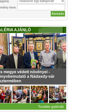
egória:
emény neve:
ALÉRIA AJÁNLÓ
s megye védett növényei -
nyvbemutató a Nádasdy-vár
sztermében
További galériák