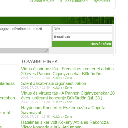
Az oldal tetejére
Küldés e-mailben
Nyomtatás
TOVÁBBI HÍREK
Virtus és virtuozitás - Frenetikus koncertet adott a
20 éves Pannon Cigányzenekar Bükfürdőn
2026. 07. 29. - 19:00 -
Kultúra
/
Zene
aláradás
Szent Jakab-napi orgonaest Jákon
2026. 07. 27. - 15:30 -
Kultúra
/
Zene
Virtus és virtuozitás - A Pannon Cigányzenekar 20
merésben
éves jubileumi koncertje Bükfürdőn (júl. 28.)
2026. 07. 27. - 14:30 -
Kultúra
/
Zene
Haydneum Koncertek Eszterházán a Capella
Termál
Savariával
2026. 07. 26. - 16:45 -
Kultúra
/
Zene
Hatalmas siker volt Kökény Attila és Rakonczai
a
Viktor koncerje a büki Atriumban