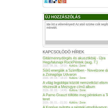
ÚJ HOZZÁSZÓLÁS
KAPCSOLÓDÓ HÍREK
Gitármennydörgés és akusztikbáj - Újra
Hegyfalunapi RockPéntek (aug. 7.)
2026. 08. 06. - 18:00 -
Kultúra
/
Zene
Sűrű energiák a Szimfiben - Novelzone d
a Zsinagóga Udvaron
2026. 08. 04. - 18:20 -
Kultúra
/
Zene
A világ legjobbjai között nemzetközi elis
részesült a Mezsgye című album
2026. 08. 03. - 14:45 -
Kultúra
/
Zene
A Parno Graszt töltötte meg pénteken a 
teret
2026. 08. 01. - 21:00 -
Kultúra
/
Zene
A Koprive nyitotta a pénteki etnofolyamot 