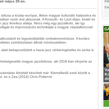
it május 20-án.
Kat
Es
stílusa a közép-európai, illetve magyar kulturális hatásokra és
ásában nyolc éve játszanak. A Kossuth- és Liszt-díjas, kiváló és
azz ikonikus alakja. Nincs még egy jazzalkotó, aki így
ilágát és improvizációs technikáját a magyar népdalkinccsel
G
glalkoztatott és legsokoldalúbb cimbalomművésze. A kortárs
kéletes szimbiózisban állnak művészetében.
alatt bekapcsolódott a hazai jazz vérkeringésébe és azóta is
tehetségesebb magyar jazzdobosa. aki 2018-ban elnyerte az
Va
számtalan felvételt készített már. Kiemelkedő ezek között a
Kö
, és a Zea (2014) Chris Potterrel.
dí