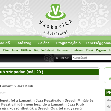
adidő
Látószög
Galéria
Programajánló
Tehetséggond
Tánc
Fotó
Kiállítás
Képzőművészet
Karnevál
Irodalom
Divat
Pegazus
E
KERESÉS
ub színpadán (máj. 20.)
 Lamantin Jazz Klub
P
05.20.
lépett fel a Lamantin Jazz Fesztiválon Dresch Mihály és
Idő
e. Fesztivál idén nem lesz, de a Lamantin Jazz Klub
Hel
 újra köszönthetjük a Dresch Quartet nagyszerű