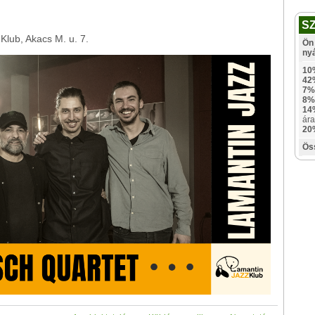
S
lub, Akacs M. u. 7.
Ön 
ny
10
42
7%
8%
14
ára
20
Ös