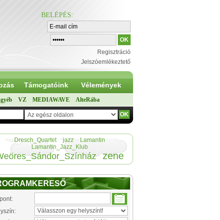
BELÉPÉS
:
Regisztráció
Jelszóemlékeztető
ozás
Támogatóink
Vélemények
gyéb
VZ
MEDIAWAVE
AlteRába
Dresch_Quartet
jazz
Lamantin
Lamantin_Jazz_Klub
zene
Weöres_Sándor_Színház
ROGRAMKERESŐ
pont:
yszín: