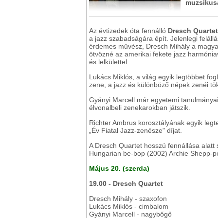
muzsikusa
Az évtizedek óta fennálló
Dresch Quartet
a jazz szabadságára épít. Jelenlegi feláll
érdemes művész, Dresch Mihály a magyar j
ötvözné az amerikai fekete jazz harmóniav
és lelkülettel.
Lukács Miklós, a világ egyik legtöbbet fo
zene, a jazz és különböző népek zenéi tö
Gyányi Marcell már egyetemi tanulmányai 
élvonalbeli zenekarokban játszik.
Richter Ambrus korosztályának egyik leg
„Év Fiatal Jazz-zenésze" díjat.
A Dresch Quartet hosszú fennállása alatt 
Hungarian be-bop (2002) Archie Shepp-pel
Május 20. (szerda)
19.00 - Dresch Quartet
Dresch Mihály - szaxofon
Lukács Miklós - cimbalom
Gyányi Marcell - nagybőgő