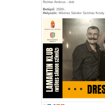
Richter Ambrus - dob
Belépő:
2500-,
Helyszín:
Weöres Sándor Színház Krúdy K