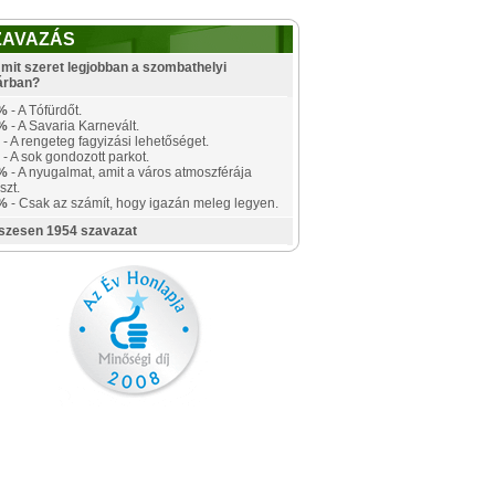
ZAVAZÁS
mit szeret legjobban a szombathelyi
árban?
%
- A Tófürdőt.
%
- A Savaria Karnevált.
- A rengeteg fagyizási lehetőséget.
- A sok gondozott parkot.
%
- A nyugalmat, amit a város atmoszférája
szt.
%
- Csak az számít, hogy igazán meleg legyen.
szesen 1954 szavazat