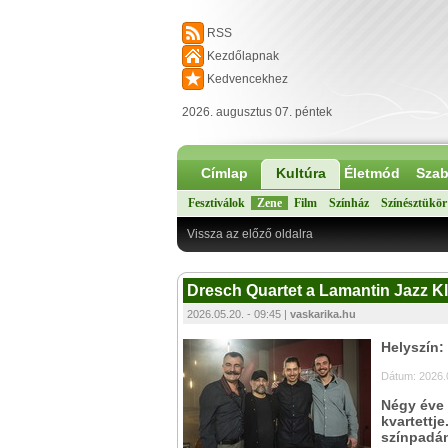
RSS
Kezdőlapnak
Kedvencekhez
2026. augusztus 07. péntek
Címlap
Kultúra
Életmód
Szab
Fesztiválok
Zene
Film
Színház
Színésztükör
Vissza az előző oldalra
Dresch Quartet a Lamantin Jazz Kl
2026.05.20. - 09:45 |
vaskarika.hu
Helyszín:
Dátum: 2026.
Négy éve 
kvartettj
színpadán