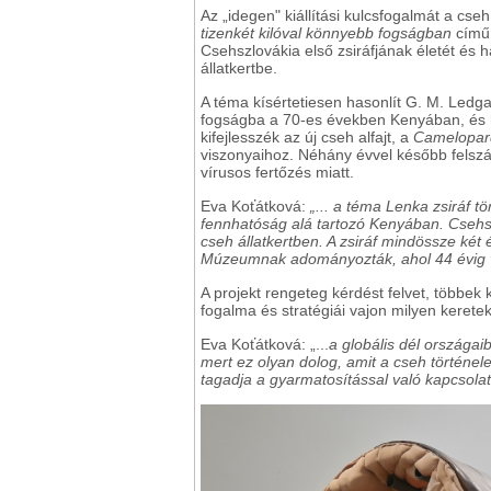
Az „idegen" kiállítási kulcsfogalmát a cs
tizenkét kilóval könnyebb fogságban
című 
Csehszlovákia első zsiráfjának életét és 
állatkertbe.
A téma kísértetiesen hasonlít G. M. Ledga
fogságba a 70-es években Kenyában, és h
kifejlesszék az új cseh alfajt, a
Camelopar
viszonyaihoz. Néhány évvel később felszám
vírusos fertőzés miatt.
Eva Koťátková:
„... a téma Lenka zsiráf tö
fennhatóság alá tartozó Kenyában. Csehszl
cseh állatkertben. A zsiráf mindössze két
Múzeumnak adományozták, ahol 44 évig vo
A projekt rengeteg kérdést felvet, többe
fogalma és stratégiái vajon milyen kerete
Eva Koťátková: „...
a globális dél országai
mert ez olyan dolog, amit a cseh történe
tagadja a gyarmatosítással való kapcsolat