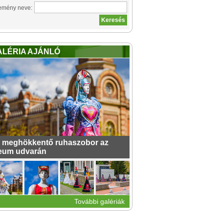
emény neve:
ALÉRIA AJÁNLÓ
 meghökkentő ruhaszobor az
eum udvarán
További galériák