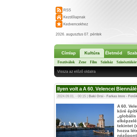
RSS
Kezdőlapnak
Kedvencekhez
2026. augusztus 07. péntek
Címlap
Kultúra
Életmód
Szab
Fesztiválok
Zene
Film
Színház
Színésztükör
Vissza az előző oldalra
Ilyen volt a A 60. Velencei Biennálé
2024.09.01. - 00:15 |
Baki Orsi - Farkas Imre - Fotó
A 60. Vel
köré épít
„globális
elképzelé
tekintet 
hozza lét
nézőpontj