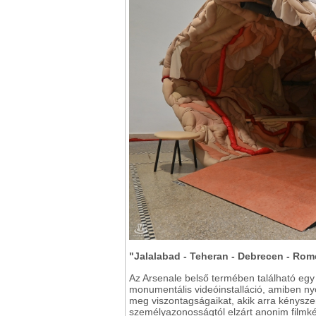
"Jalalabad - Teheran - Debrecen - Rom
Az Arsenale belső termében található egy
monumentális videóinstalláció, amiben ny
meg viszontagságaikat, akik arra kényszer
személyazonosságtól elzárt anonim filmké