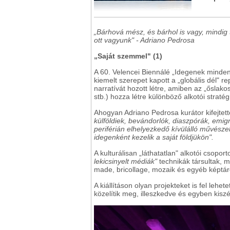
„Bárhová mész, és bárhol is vagy, mindig t
ott vagyunk" - Adriano Pedrosa
„Saját szemmel" (1)
A 60. Velencei Biennálé „Idegenek minden
kiemelt szerepet kapott a „globális dél" r
narratívát hozott létre, amiben az „őslako
stb.) hozza létre különböző alkotói stratég
Ahogyan Adriano Pedrosa kurátor kifejtette
külföldiek, bevándorlók, diaszpórák, emi
periférián elhelyezkedő kívülálló művész
idegenként kezelik a saját földjükön".
A kulturálisan „láthatatlan" alkotói csopor
lekicsinyelt médiák"
technikák társultak, 
made, bricollage, mozaik és egyéb képtá
A kiállításon olyan projekteket is fel lehe
közelítik meg, illeszkedve és egyben kiszé