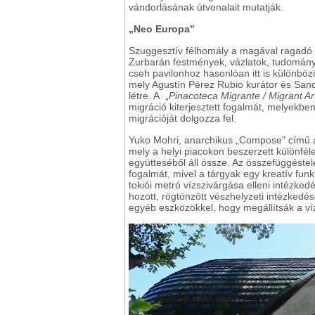
vándorlásának útvonalait mutatják.
„Neo Europa"
Szuggesztív félhomály a magával ragadó 
Zurbarán festmények, vázlatok, tudományos
cseh pavilonhoz hasonlóan itt is különböző 
mely Agustín Pérez Rubio kurátor és San
létre. A „
Pinacoteca Migrante / Migrant Ar
migráció kiterjesztett fogalmát, melyekb
migrációját dolgozza fel.
Yuko Mohri, anarchikus „Compose" című aud
mely a helyi piacokon beszerzett különfél
együtteséből áll össze. Az összefüggéste
fogalmát, mivel a tárgyak egy kreatív fu
tokiói metró vízszivárgása elleni intézked
hozott, rögtönzött vészhelyzeti intézkedé
egyéb eszközökkel, hogy megállítsák a ví