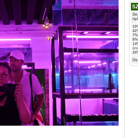
S
Ön 
ny
10
42
7%
8%
14
ára
20
Ös