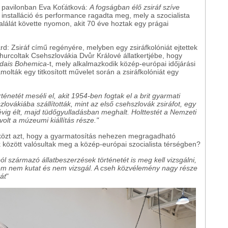
eh pavilonban Eva Koťátková:
A fogságban élő zsiráf szíve
installáció és performance ragadta meg, mely a szocialista
halálát követte nyomon, akit 70 éve hoztak egy prágai
rd: Zsiráf című regényére, melyben egy zsiráfkolóniát ejtettek
urcoltak Csehszlovákia Dvůr Králové állatkertjébe, hogy
dais Bohemica
-t, mely alkalmazkodik közép-európai időjárási
olták egy titkosított művelet során a zsiráfkolóniát egy
rténetét meséli el, akit 1954-ben fogtak el a brit gyarmati
ovákiába szállították, mint az első csehszlovák zsiráfot, egy
 évig élt, majd tüdőgyulladásban meghalt. Holttestét a Nemzeti
lt a múzeumi kiállítás része."
k közt azt, hogy a gyarmatosítás nehezen megragadható
k között valósultak meg a közép-európai szocialista térségben?
ból származó állatbeszerzések történetét is meg kell vizsgálni,
lem nem kutat és nem vizsgál. A cseh közvélemény nagy része
át
"