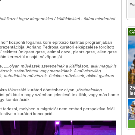
Es
alálkozni fogsz idegenekkel / külföldiekkel - ők/mi mindenhol
G
hol" központi fogalma köré építkező kiállítás programjában
eprezentációja. Adriano Pedrosa kurátori elképzelése fordított
s" tekintet (migrant gaze, animal gaze, plants gaze, alien gaze
iáin keresztül a saját nézőpontját.
, „...
olyan művészek szerepelnek a kiállításon, akik maguk is
gránsok, száműzöttek vagy menekültek. A
művészvilág
ek, autodidakta művészek, őslakos művészek, akiket gyakran
25
tokra fókuszáló kurátori döntéshez olyan „
történelmileg
Is
mint például a nagy számban jelenlevő textíliák, vagy más home
rgy-kombinációk.
tett fedezni, melyben a migrációt nem emberi perspektíva felől
lesítve a kurátori koncepciót.