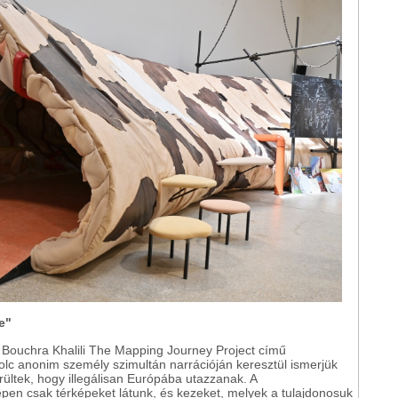
e"
 Bouchra Khalili The Mapping Journey Project című
olc anonim személy szimultán narrációján keresztül ismerjük
ültek, hogy illegálisan Európába utazzanak. A
pen csak térképeket látunk, és kezeket, melyek a tulajdonosuk