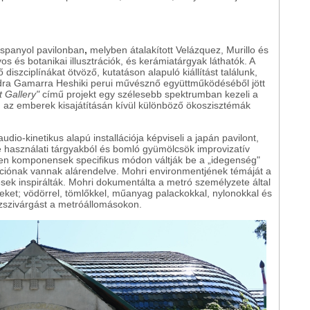
spanyol pavilonban
,
melyben átalakított Velázquez, Murillo és
 és botanikai illusztrációk, és kerámiatárgyak láthatók. A
diszciplínákat ötvöző, kutatáson alapuló kiállítást találunk,
dra Gamarra Heshiki
perui
művésznő együttműködéséből jött
t Gallery"
című projekt egy szélesebb spektrumban kezeli a
en az emberek kisajátításán kívül különböző ökoszisztémák
io-kinetikus alapú installációja képviseli a japán pavilont,
e használati tárgyakból és bomló gyümölcsök improvizatív
len komponensek specifikus módon váltják be a „idegenség"
nkciónak vannak alárendelve. Mohri environmentjének témáját a
ések inspirálták. Mohri dokumentálta a metró személyzete által
seket; vödörrel, tömlőkkel, műanyag palackokkal, nylonokkal és
zszivárgást a metróállomásokon.