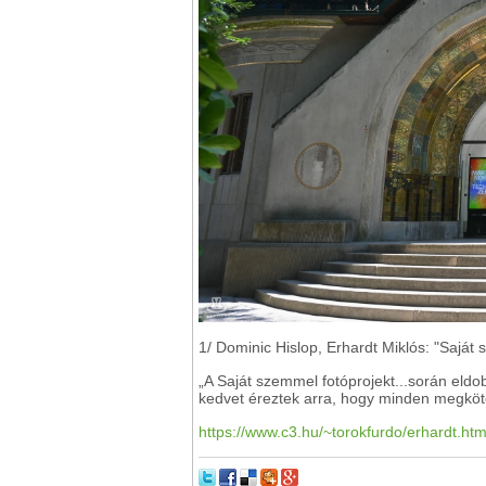
1/ Dominic Hislop, Erhardt Miklós: "Saját
„A Saját szemmel fotóprojekt...során eld
kedvet éreztek arra, hogy minden megköté
https://www.c3.hu/~torokfurdo/erhardt.ht