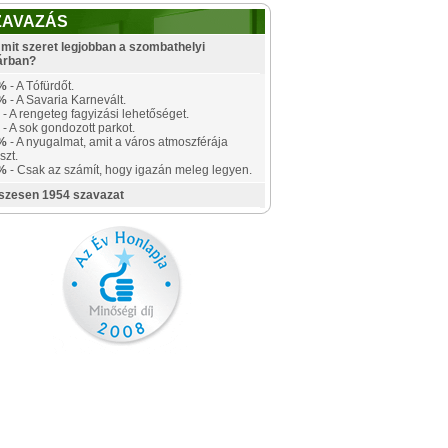
ZAVAZÁS
mit szeret legjobban a szombathelyi
árban?
%
- A Tófürdőt.
%
- A Savaria Karnevált.
- A rengeteg fagyizási lehetőséget.
- A sok gondozott parkot.
%
- A nyugalmat, amit a város atmoszférája
szt.
%
- Csak az számít, hogy igazán meleg legyen.
szesen 1954 szavazat