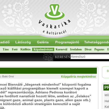
adidő
Látószög
Galéria
Programajánló
Tehetséggond
Tánc
Fotó
Kiállítás
Képzőművészet
Karnevál
Irodalom
Divat
Pegazus
E
KERESÉS
B
k: Baki Orsi
Képgaléria megtekintése
encei Biennálé „Idegenek mindenhol” központi fogalma
P
kező kiállítási programjában kiemelt szerepet kapott a
 dél” reprezentációja. Adriano Pedrosa kurátori
Idő
se fordított narratívát hozott létre, amiben az „őslakos”
(migrant gaze, animal gaze, plants gaze, alien gaze stb.)
Hel
re különböző alkotói stratégiáin keresztül a saját
Kat
át.