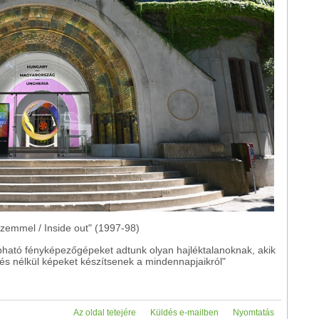
 szemmel / Inside out" (1997-98)
obható fényképezőgépeket adtunk olyan hajléktalanoknak, akik
s nélkül képeket készítsenek a mindennapjaikról"
m
Az oldal tetejére
Küldés e-mailben
Nyomtatás