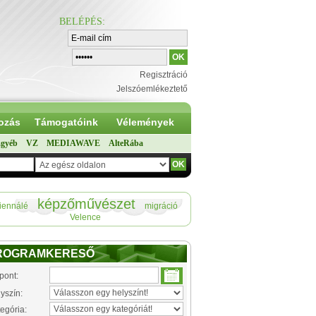
BELÉPÉS
:
Regisztráció
Jelszóemlékeztető
ozás
Támogatóink
Vélemények
gyéb
VZ
MEDIAWAVE
AlteRába
képzőművészet
iennálé
migráció
Velence
ROGRAMKERESŐ
pont:
yszín:
egória: