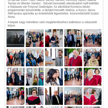
Öt sárvári fotós - Auer Gábor, Benkő Sándor, Kereszty Gábor, Makrai
Tamás és Wieder Sándor - Sárvárt bemutató alkotásaiból nyílt kiállítás
a Nádasdy-vár Folyosó Galériáján. Az alkotókat Kondora István
polgármester köszöntötte, a tárlatot Horváth Valéria, a Koncz János
AMI tanára ajánlotta az érdeklődők figyelmébe. Közreműködött Szabó
Anna.
A képek nagy méretben való megtekintéséhez kattintson a választott
képre.