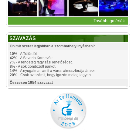
További galériák
SZAVAZÁS
Ön mit szeret legjobban a szombathelyi nyárban?
10%
- A Tófürdőt.
42%
- A Savaria Karnevált.
7%
- A rengeteg fagyizási lehetőséget.
8%
- A sok gondozott parkot.
14%
- A nyugalmat, amit a város atmoszférája áraszt.
20%
- Csak az számít, hogy igazán meleg legyen.
Összesen 1954 szavazat