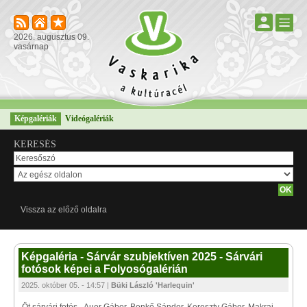
2026. augusztus 09.
vasárnap
Képgalériák
Videógalériák
KERESÉS
Vissza az előző oldalra
Képgaléria - Sárvár szubjektíven 2025 - Sárvári
fotósok képei a Folyosógalérián
2025. október 05. - 14:57 |
Büki László 'Harlequin'