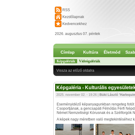
RSS
Kezdőlapnak
Kedvencekhez
2026. augusztus 07. péntek
Címlap
Kultúra
Életmód
Szab
Képgalériák
Videógalériák
Vissza az előző oldalra
Képgaléria - Kulturális egyesület
2025. november 02. - 19:26 |
Büki László 'Harlequin
Eseményidéző képanyagunkban rengeteg fotót kö
Csoportjának, a gencsapáti Félnótás Férfi Népd
Német Nemzetiségi Kórusnak és a Szélforgók N
A képek nagy méretben való megtekintéséhez kat