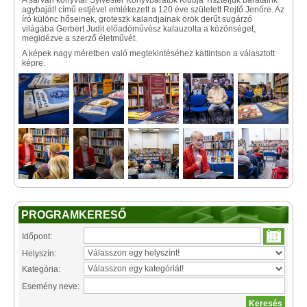
A sárvári könyvtár Sylvester Könyvbarátok Klubja Tiszteljük barátaink
agybaját! című estjével emlékezett a 120 éve született Rejtő Jenőre. Az
író különc hőseinek, groteszk kalandjainak örök derűt sugárzó
világába Gerbert Judit előadóművész kalauzolta a közönséget,
megidézve a szerző életművét.
A képek nagy méretben való megtekintéséhez kattintson a választott
képre.
PROGRAMKERESŐ
Időpont:
Helyszín:
Kategória:
Esemény neve: