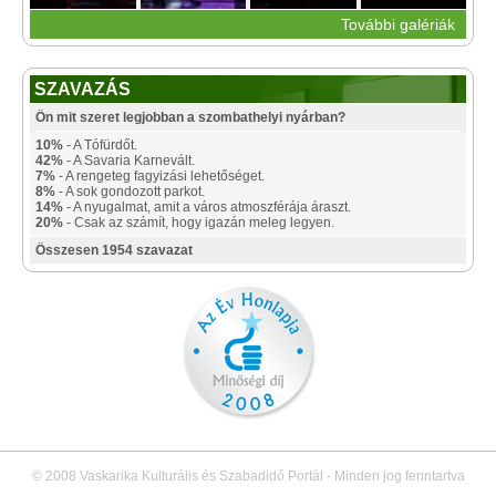
További galériák
SZAVAZÁS
Ön mit szeret legjobban a szombathelyi nyárban?
10%
- A Tófürdőt.
42%
- A Savaria Karnevált.
7%
- A rengeteg fagyizási lehetőséget.
8%
- A sok gondozott parkot.
14%
- A nyugalmat, amit a város atmoszférája áraszt.
20%
- Csak az számít, hogy igazán meleg legyen.
Összesen 1954 szavazat
© 2008 Vaskarika Kulturális és Szabadidő Portál - Minden jog fenntartva