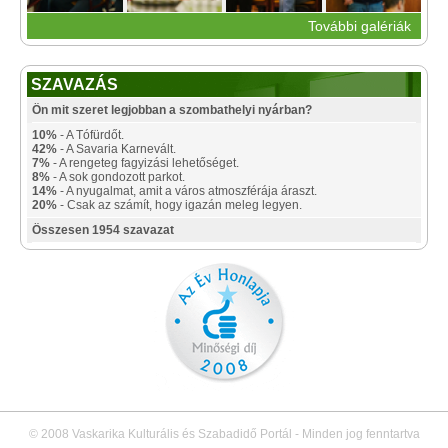
További galériák
SZAVAZÁS
Ön mit szeret legjobban a szombathelyi nyárban?
10%
- A Tófürdőt.
42%
- A Savaria Karnevált.
7%
- A rengeteg fagyizási lehetőséget.
8%
- A sok gondozott parkot.
14%
- A nyugalmat, amit a város atmoszférája áraszt.
20%
- Csak az számít, hogy igazán meleg legyen.
Összesen 1954 szavazat
© 2008 Vaskarika Kulturális és Szabadidő Portál - Minden jog fenntartva