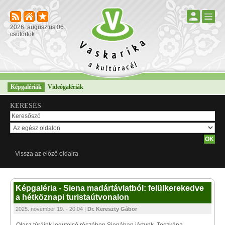
2026. augusztus 06.
csütörtök
Képgalériák
Videógalériák
KERESÉS
Vissza az előző oldalra
Képgaléria - Siena madártávlatból: felülkerekedve
a hétköznapi turistaútvonalon
2025. november 19. - 20:04 |
Dr. Kereszty Gábor