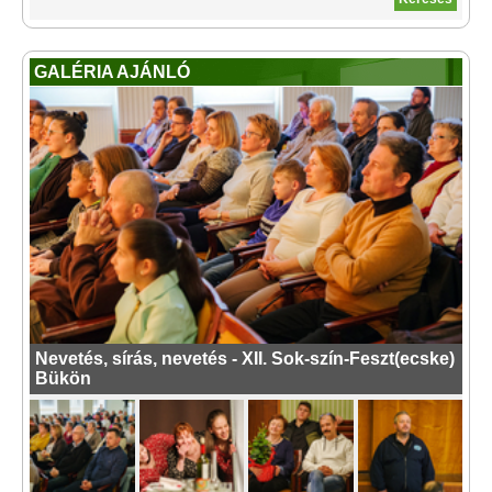
GALÉRIA AJÁNLÓ
Nevetés, sírás, nevetés - XII. Sok-szín-Feszt(ecske)
Bükön