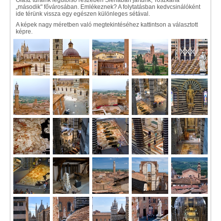
Olasz túráink legutolsó részében Sienában jártunk, Toszkána
„második" fővárosában. Emlékeznek? A folytatásban kedvcsinálóként
ide térünk vissza egy egészen különleges sétával.
A képek nagy méretben való megtekintéséhez kattintson a választott
képre.