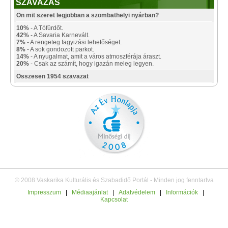
SZAVAZÁS
Ön mit szeret legjobban a szombathelyi nyárban?
10%
- A Tófürdőt.
42%
- A Savaria Karnevált.
7%
- A rengeteg fagyizási lehetőséget.
8%
- A sok gondozott parkot.
14%
- A nyugalmat, amit a város atmoszférája áraszt.
20%
- Csak az számít, hogy igazán meleg legyen.
Összesen 1954 szavazat
© 2008 Vaskarika Kulturális és Szabadidő Portál - Minden jog fenntartva
Impresszum
|
Médiaajánlat
|
Adatvédelem
|
Információk
|
Kapcsolat