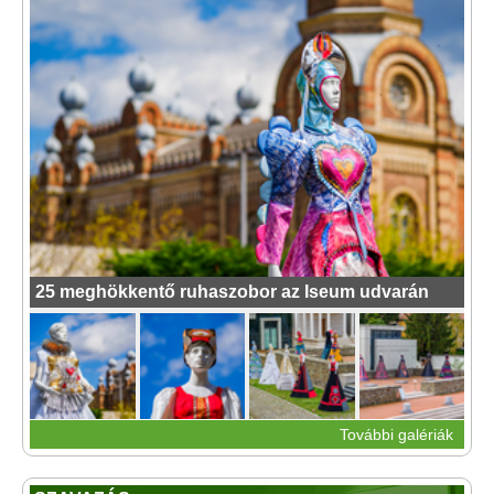
25 meghökkentő ruhaszobor az Iseum udvarán
További galériák