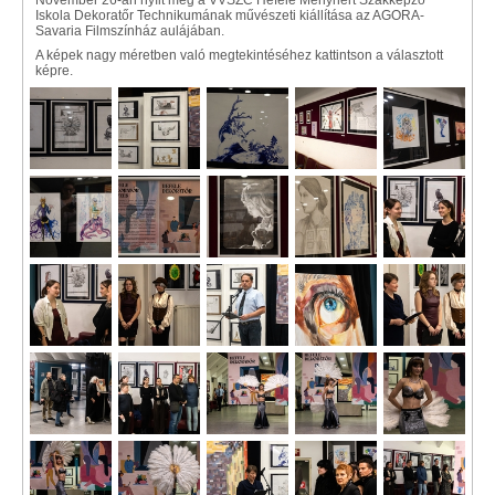
November 26-án nyílt meg a VVSZC Hefele Menyhért Szakképző
Iskola Dekoratőr Technikumának művészeti kiállítása az AGORA-
Savaria Filmszínház aulájában.
A képek nagy méretben való megtekintéséhez kattintson a választott
képre.