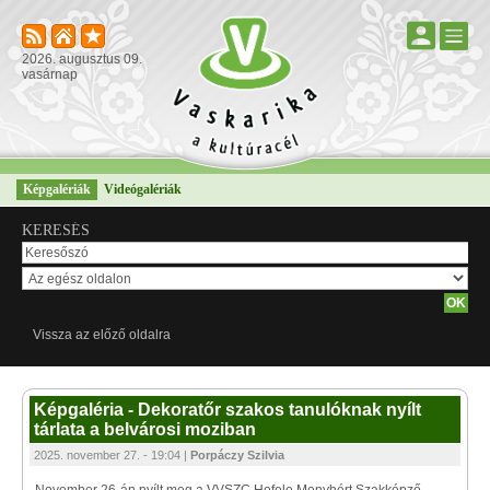
2026. augusztus 09.
vasárnap
Képgalériák
Videógalériák
KERESÉS
Vissza az előző oldalra
Képgaléria - Dekoratőr szakos tanulóknak nyílt
tárlata a belvárosi moziban
2025. november 27. - 19:04 |
Porpáczy Szilvia