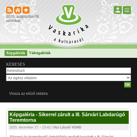
2026. augusztus 08.
szombat
Képgalériák
Videógalériák
KERESÉS
Vissza az előző oldalra
Képgaléria - Sikerrel zárult a III. Sárvári Labdarúgó
Teremtorna
2025. december 27. - 23:42 |
Vizi László VOND