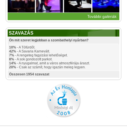
További galériák
SZAVAZÁS
Ön mit szeret legjobban a szombathelyi nyárban?
10%
- A Tófürdőt.
42%
- A Savaria Karnevált.
7%
- A rengeteg fagyizási lehetőséget.
8%
- A sok gondozott parkot.
14%
- A nyugalmat, amit a város atmoszférája áraszt.
20%
- Csak az számít, hogy igazán meleg legyen.
Összesen 1954 szavazat