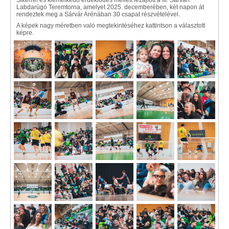
Sikerrel és kiemelkedő érdeklődés mellett lezajlott a III. Sárvári
Labdarúgó Teremtorna, amelyet 2025. decemberében, két napon át
rendeztek meg a Sárvár Arénában 30 csapat részvételével.
A képek nagy méretben való megtekintéséhez kattintson a választott
képre.