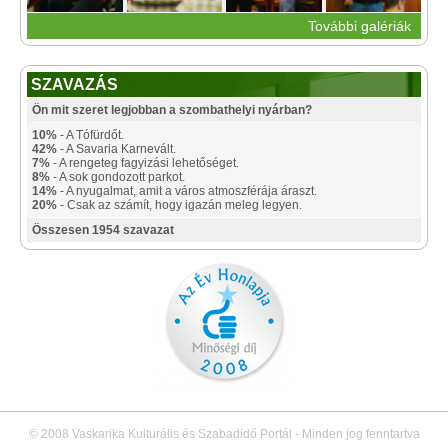
További galériák
SZAVAZÁS
Ön mit szeret legjobban a szombathelyi nyárban?
10%
- A Tófürdőt.
42%
- A Savaria Karnevált.
7%
- A rengeteg fagyizási lehetőséget.
8%
- A sok gondozott parkot.
14%
- A nyugalmat, amit a város atmoszférája áraszt.
20%
- Csak az számít, hogy igazán meleg legyen.
Összesen 1954 szavazat
© 2008 Vaskarika Kulturális és Szabadidő Portál - Minden jog fenntartva