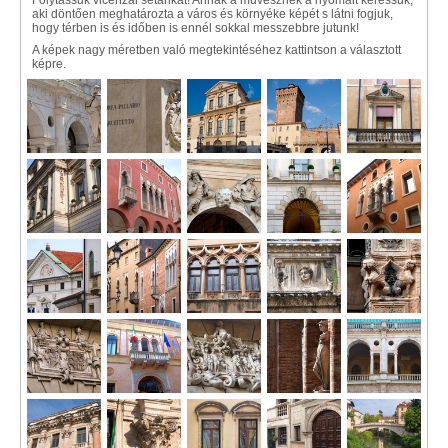
Folytassuk vicenzai sétánkat! Annak a művésznek a nyomait keressük,
aki döntően meghatározta a város és környéke képét s látni fogjuk,
hogy térben is és időben is ennél sokkal messzebbre jutunk!
A képek nagy méretben való megtekintéséhez kattintson a választott
képre.