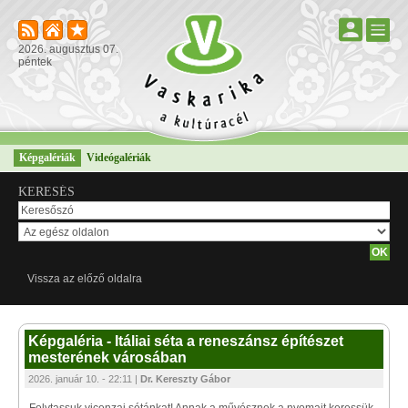
2026. augusztus 07.
péntek
Képgalériák
Videógalériák
KERESÉS
Vissza az előző oldalra
Képgaléria - Itáliai séta a reneszánsz építészet
mesterének városában
2026. január 10. - 22:11 |
Dr. Kereszty Gábor