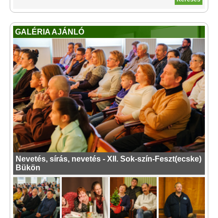
GALÉRIA AJÁNLÓ
Nevetés, sírás, nevetés - XII. Sok-szín-Feszt(ecske)
Bükön