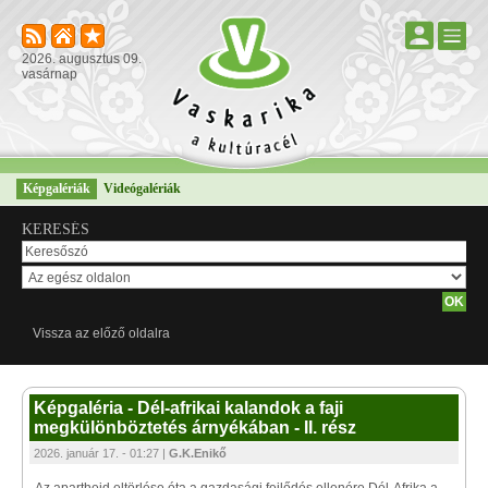
2026. augusztus 09.
vasárnap
Képgalériák
Videógalériák
KERESÉS
Vissza az előző oldalra
Képgaléria - Dél-afrikai kalandok a faji
megkülönböztetés árnyékában - II. rész
2026. január 17. - 01:27 |
G.K.Enikő