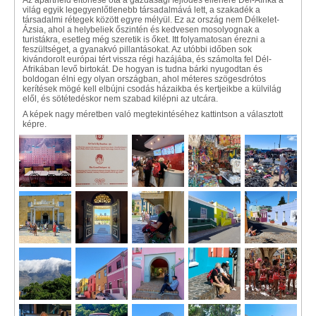
Az apartheid eltörlése óta a gazdasági fejlődés ellenére Dél-Afrika a
világ egyik legegyenlőtlenebb társadalmává lett, a szakadék a
társadalmi rétegek között egyre mélyül. Ez az ország nem Délkelet-
Ázsia, ahol a helybeliek őszintén és kedvesen mosolyognak a
turistákra, esetleg még szeretik is őket. Itt folyamatosan érezni a
feszültséget, a gyanakvó pillantásokat. Az utóbbi időben sok
kivándorolt európai tért vissza régi hazájába, és számolta fel Dél-
Afrikában levő birtokát. De hogyan is tudna bárki nyugodtan és
boldogan élni egy olyan országban, ahol méteres szögesdrótos
kerítések mögé kell elbújni csodás házaikba és kertjeikbe a külvilág
elől, és sötétedéskor nem szabad kilépni az utcára.
A képek nagy méretben való megtekintéséhez kattintson a választott
képre.