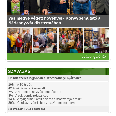
Vas megye védett növényei - Könyvbemutató a
Nádasdy-vár dísztermében
További galériák
SZAVAZÁS
Ön mit szeret legjobban a szombathelyi nyárban?
10%
- A Tófürdőt.
42%
- A Savaria Karnevált.
7%
- A rengeteg fagyizási lehetőséget.
8%
- A sok gondozott parkot.
14%
- A nyugalmat, amit a város atmoszférája áraszt.
20%
- Csak az számít, hogy igazán meleg legyen.
Összesen 1954 szavazat