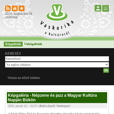
2026. augusztus 06.
csütörtök
Képgalériák
Videógalériák
KERESÉS
Vissza az előző oldalra
Képgaléria - Népzene és jazz a Magyar Kultúra
Napján Bükön
2026. január 22. - 02:47 |
Büki László 'Harlequin'