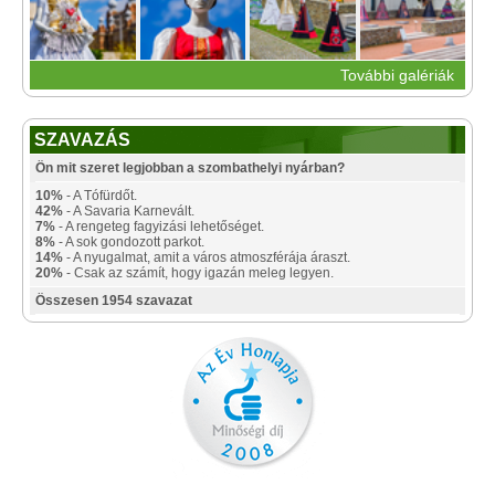
További galériák
SZAVAZÁS
Ön mit szeret legjobban a szombathelyi nyárban?
10%
- A Tófürdőt.
42%
- A Savaria Karnevált.
7%
- A rengeteg fagyizási lehetőséget.
8%
- A sok gondozott parkot.
14%
- A nyugalmat, amit a város atmoszférája áraszt.
20%
- Csak az számít, hogy igazán meleg legyen.
Összesen 1954 szavazat