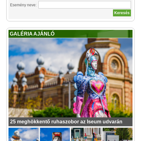
Esemény neve:
GALÉRIA AJÁNLÓ
25 meghökkentő ruhaszobor az Iseum udvarán