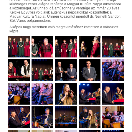
A Sárik Péter Trió és Koszorús Krisztina Koszika közös produkciója
különleges zenei világba repítette a Magyar Kultúra Napja alkalmából
a közönséget. Az ünnepi gálaműsor helyi vendége az immár 20 éves
Keltike Együttes volt, akik autentikus népdalokkal köszöntötték a
Magyar Kultúra Napját! Ünnepi köszöntőt mondott dr. Németh Sándor,
Bük Város polgármestere.
A képek nagy méretben való megtekintéséhez kattintson a választott
képre.