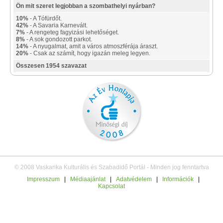
Ön mit szeret legjobban a szombathelyi nyárban?
10%
- A Tófürdőt.
42%
- A Savaria Karnevált.
7%
- A rengeteg fagyizási lehetőséget.
8%
- A sok gondozott parkot.
14%
- A nyugalmat, amit a város atmoszférája áraszt.
20%
- Csak az számít, hogy igazán meleg legyen.
Összesen 1954 szavazat
© 2008 Vaskarika Kulturális és Szabadidő Portál - Minden jog fenntartva
Impresszum
|
Médiaajánlat
|
Adatvédelem
|
Információk
|
Kapcsolat