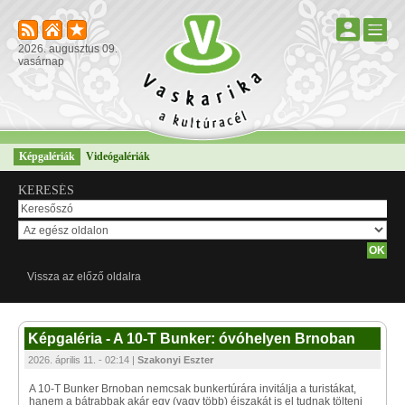
2026. augusztus 09.
vasárnap
Képgalériák
Videógalériák
KERESÉS
Vissza az előző oldalra
Képgaléria - A 10-T Bunker: óvóhelyen Brnoban
2026. április 11. - 02:14 |
Szakonyi Eszter
A 10-T Bunker Brnoban nemcsak bunkertúrára invitálja a turistákat,
hanem a bátrabbak akár egy (vagy több) éjszakát is el tudnak tölteni