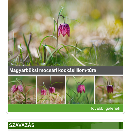
Magyarbüksi mocsári kockásliliom-túra
További galériák
SZAVAZÁS