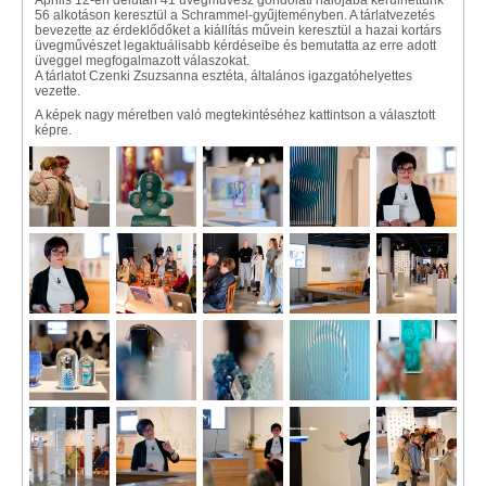
Április 12-én délután 41 üvegművész gondolati hálójába kerülhettünk
56 alkotáson keresztül a Schrammel-gyűjteményben. A tárlatvezetés
bevezette az érdeklődőket a kiállítás művein keresztül a hazai kortárs
üvegművészet legaktuálisabb kérdéseibe és bemutatta az erre adott
üveggel megfogalmazott válaszokat.
A tárlatot Czenki Zsuzsanna esztéta, általános igazgatóhelyettes
vezette.
A képek nagy méretben való megtekintéséhez kattintson a választott
képre.