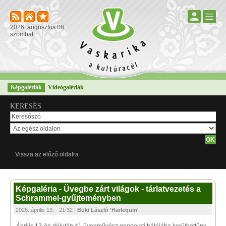
2026. augusztus 08.
szombat
Képgalériák
Videógalériák
KERESÉS
Vissza az előző oldalra
Képgaléria - Üvegbe zárt világok - tárlatvezetés a
Schrammel-gyűjteményben
2026. április 13. - 21:32 |
Büki László 'Harlequin'